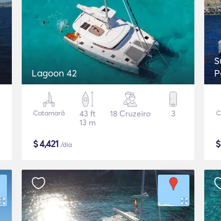
S
Lagoon 42
P
Catamarã
43 ft
18 Cruzeiro
3
C
13 m
$
4,421
/dia