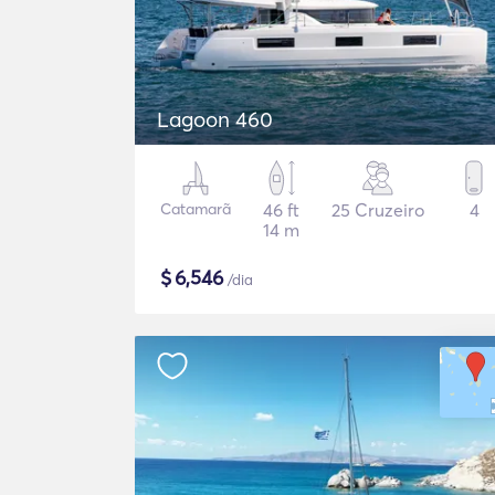
Lagoon 460
Catamarã
46 ft
25 Cruzeiro
4
14 m
$
6,546
/dia