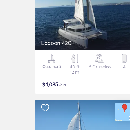
Lagoon 420
Catamarã
40 ft
6 Cruzeiro
4
12 m
$
1,085
/dia