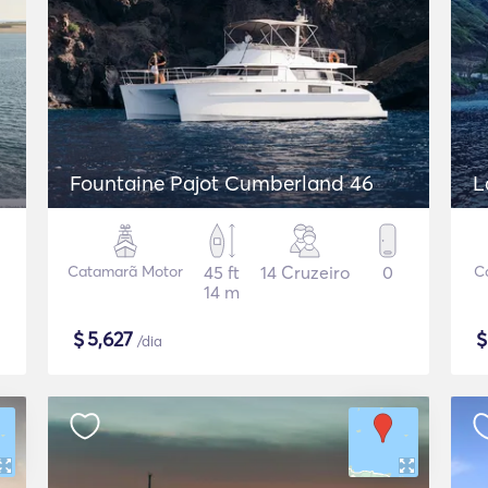
Fountaine Pajot Cumberland 46
L
Catamarã Motor
45 ft
14 Cruzeiro
0
C
14 m
$
5,627
/dia