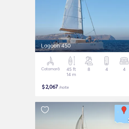
Lagoon 450
Catamarã
45 ft
8
4
4
14 m
$
2,067
/noite