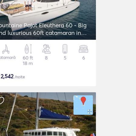
ountaine Pajot Eleuthera 60 - Big
nd luxurious 60ft catamaran in
reece!
atamarã
60 ft
8
5
6
18 m
$
2,542
/noite