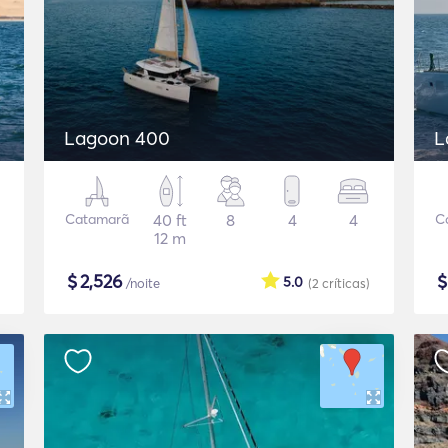
Lagoon 400
L
Catamarã
40 ft
8
4
4
C
12 m
$
2,526
5.0
/noite
(2
críticas
)