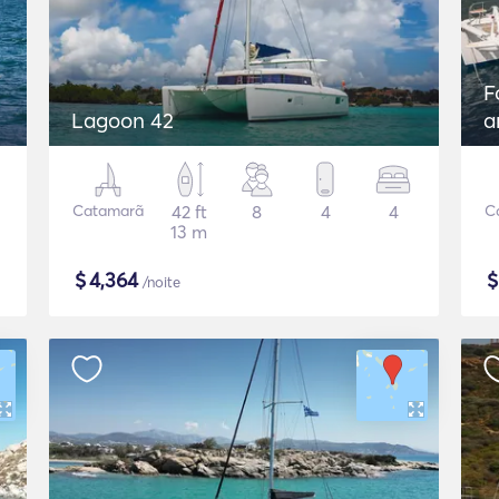
F
Lagoon 42
a
G
Catamarã
42 ft
8
4
4
C
13 m
$
4,364
/noite