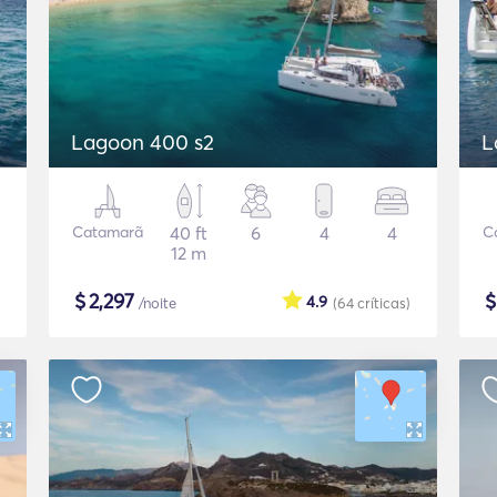
Lagoon 400 s2
L
Catamarã
40 ft
6
4
4
C
12 m
$
2,297
4.9
/noite
(64
críticas
)