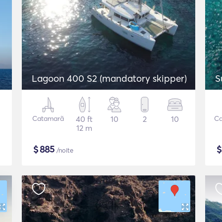
Lagoon 400 S2 (mandatory skipper)
S
Catamarã
40 ft
10
2
10
Ca
12 m
$
885
/noite