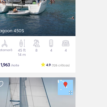
agoon 450S
atamarã
45 ft
8
4
4
14 m
$
1,963
4.9
/noite
(126
críticas
)