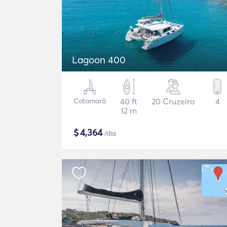
Lagoon 400
Catamarã
40 ft
20 Cruzeiro
4
12 m
$
4,364
/dia