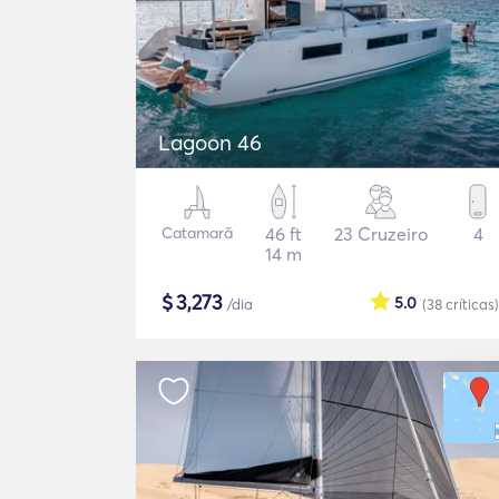
Lagoon 46
Catamarã
46 ft
23 Cruzeiro
4
14 m
$
3,273
5.0
/dia
(38
críticas
)