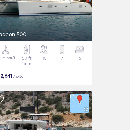
agoon 500
atamarã
50 ft
10
7
5
15 m
$
2,641
/noite