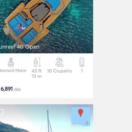
unreef 40 Open
tamarã Motor
43 ft
10 Cruzeiro
1
13 m
$
6,891
/dia