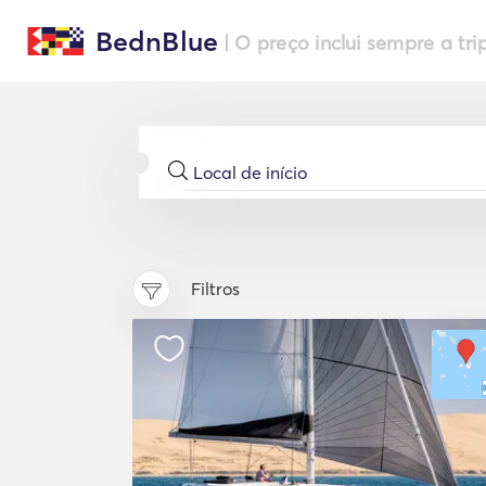
BednBlue
| O preço inclui sempre a tri
Filtros