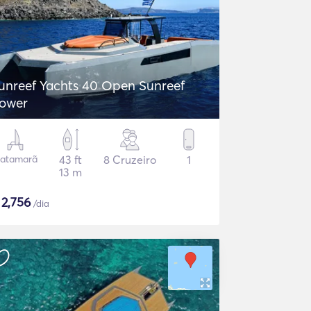
unreef Yachts 40 Open Sunreef
ower
atamarã
43 ft
8 Cruzeiro
1
13 m
$
2,756
/dia