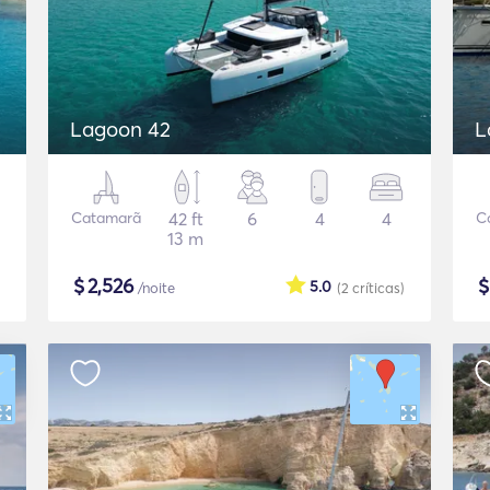
Lagoon 42
L
Catamarã
42 ft
6
4
4
C
13 m
$
2,526
5.0
/noite
(2
críticas
)