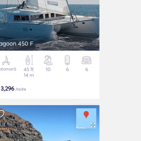
agoon 450 F
atamarã
45 ft
10
6
6
14 m
$
3,296
/noite