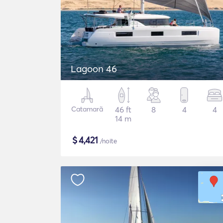
Lagoon 46
Catamarã
46 ft
8
4
4
14 m
$
4,421
/noite