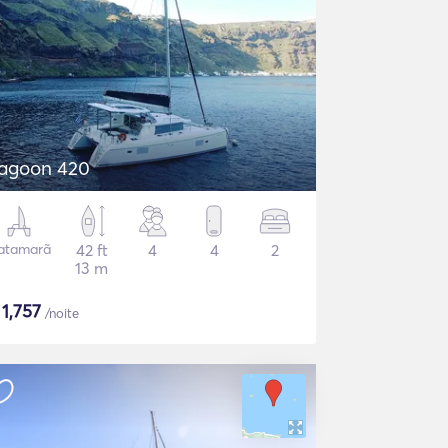
agoon 420
atamarã
42 ft
4
4
2
13 m
$
1,757
/noite