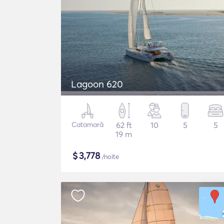
Lagoon 620
Catamarã
62 ft
10
5
5
19 m
$
3,778
/noite