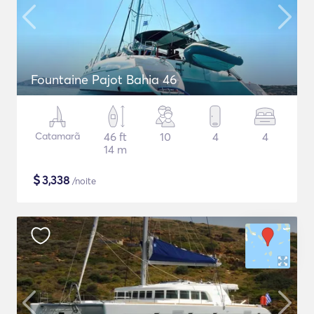
Fountaine Pajot Bahia 46
Catamarã
46 ft
10
4
4
14 m
$
3,338
/noite