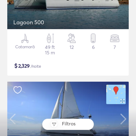
Lagoon 500
Catamarã
49 ft
12
6
7
15 m
$
2,329
/noite
Filtros