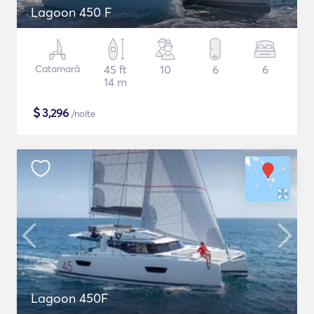
Lagoon 450 F
Catamarã
45 ft
10
6
6
14 m
$
3,296
/noite
Lagoon 450F