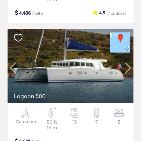
$
4,486
4.5
/noite
(7
críticas
)
Lagoon 500
Catamarã
50 ft
10
7
5
15 m