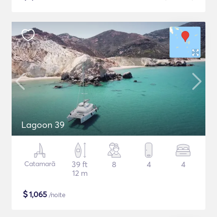
Lagoon 39
Catamarã
39 ft
8
4
4
12 m
$
1,065
/noite