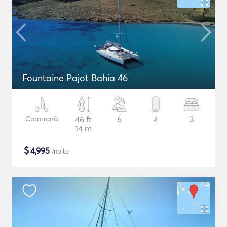
Fountaine Pajot Bahia 46
Catamarã
46 ft
6
4
3
14 m
$
4,995
/noite