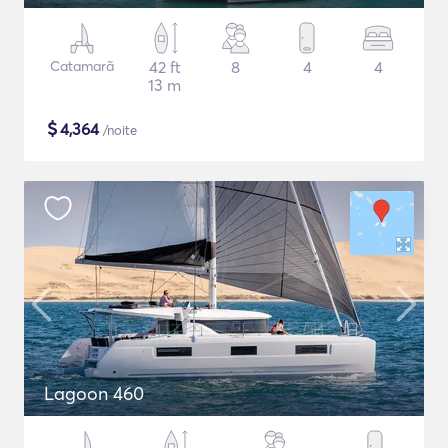
Catamarã
42 ft
8
4
4
13 m
$
4,364
/noite
Lagoon 460