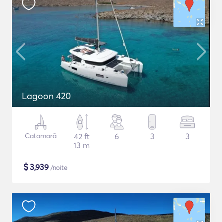
Lagoon 420
Catamarã
42 ft
6
3
3
13 m
$
3,939
/noite