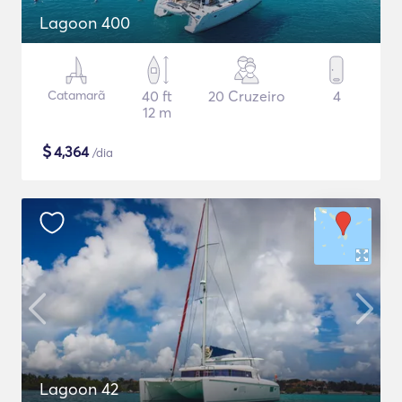
Lagoon 400
Catamarã
40 ft
20 Cruzeiro
4
12 m
$
4,364
/dia
Lagoon 42