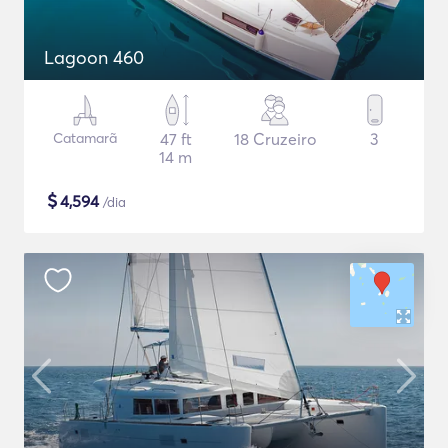
Lagoon 460
Catamarã
47 ft
18 Cruzeiro
3
14 m
$
4,594
/dia