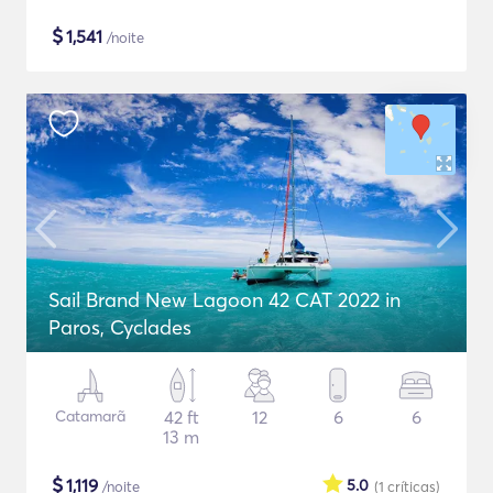
$
1,541
/noite
Sail Brand New Lagoon 42 CAT 2022 in
Paros, Cyclades
Catamarã
42 ft
12
6
6
13 m
$
1,119
5.0
/noite
(1
críticas
)