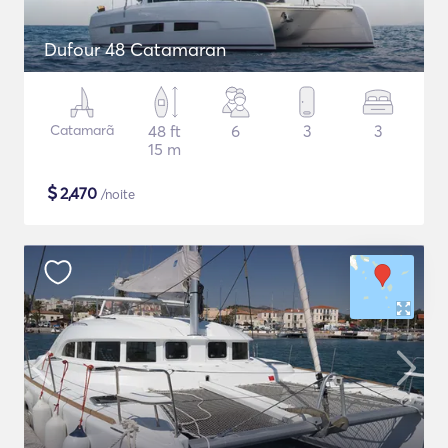
Dufour 48 Catamaran
Catamarã
48 ft
6
3
3
15 m
$
2,470
/noite