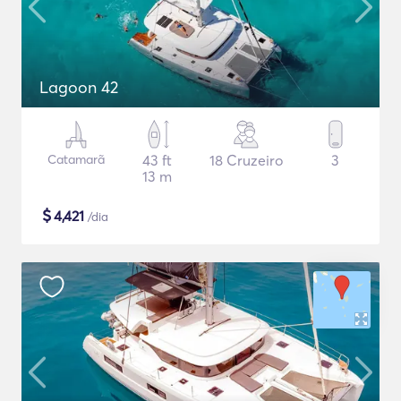
Lagoon 42
Catamarã
43 ft
18 Cruzeiro
3
13 m
$
4,421
/dia