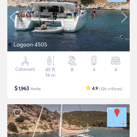
Lagoon 450S
Catamarã
45 ft
8
4
4
14 m
$
1,963
4.9
/noite
(126
críticas
)