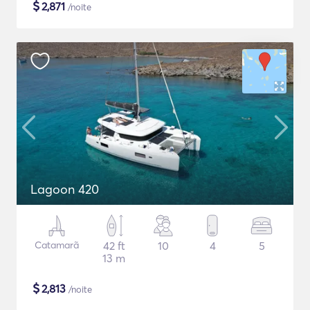
$
2,871
/noite
Lagoon 420
Catamarã
42 ft
10
4
5
13 m
$
2,813
/noite