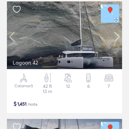
Lagoon 42
Catamarã
42 ft
12
6
7
13 m
$
1,451
/noite