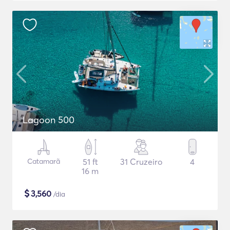
Lagoon 500
Catamarã
51 ft
31 Cruzeiro
4
16 m
$
3,560
/dia