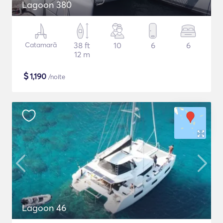
Lagoon 380
Catamarã
38 ft
10
6
6
12 m
$
1,190
/noite
Lagoon 46