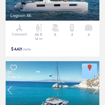
Lagoon 46
Catamarã
46 ft
8
4
4
14 m
$
4,421
/noite