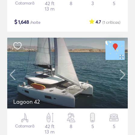
Catamarã
42 ft
8
3
5
13 m
$
1,648
4.7
/noite
(1
críticas
)
Lagoon 42
Catamarã
42 ft
8
5
5
13 m