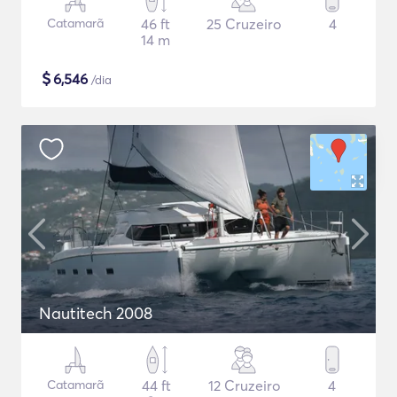
Catamarã
46 ft
25 Cruzeiro
4
14 m
$
6,546
/dia
Nautitech 2008
Catamarã
44 ft
12 Cruzeiro
4