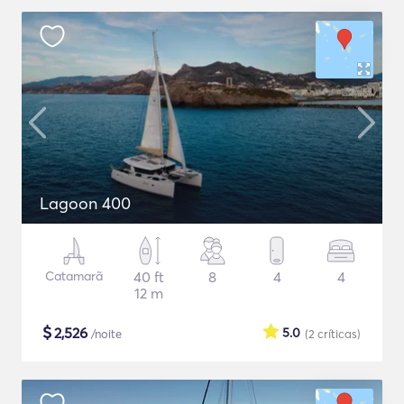
Lagoon 400
Catamarã
40 ft
8
4
4
12 m
$
2,526
5.0
/noite
(2
críticas
)