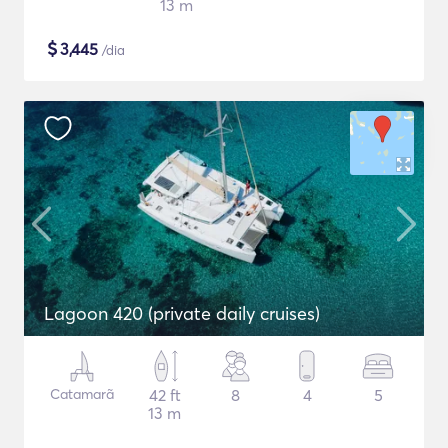
13 m
$
3,445
/dia
Lagoon 420 (private daily cruises)
Catamarã
42 ft
8
4
5
13 m