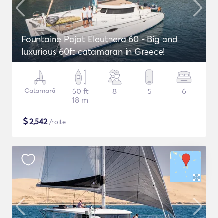
Fountaine Pajot Eleuthera 60 - Big and
luxurious 60ft catamaran in Greece!
Catamarã
60 ft
8
5
6
18 m
$
2,542
/noite