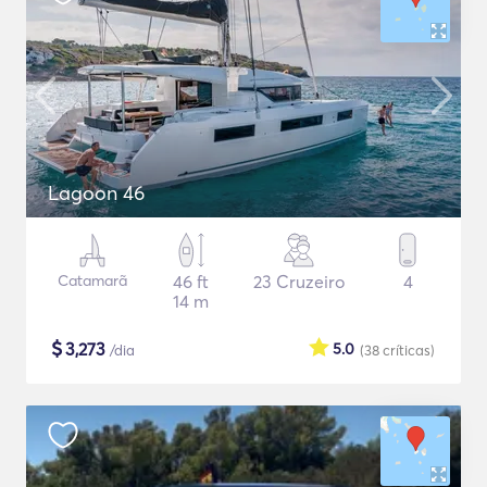
Lagoon 46
Catamarã
46 ft
23 Cruzeiro
4
14 m
$
3,273
5.0
/dia
(38
críticas
)