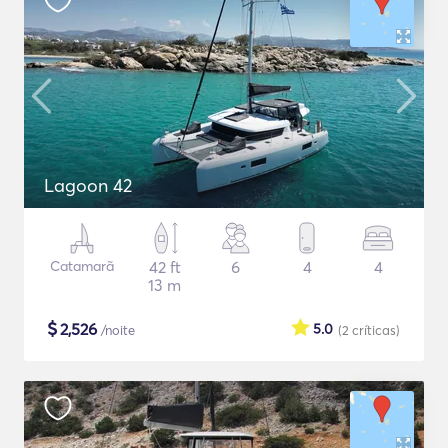
Lagoon 42
Catamarã
42 ft
6
4
4
13 m
$
2,526
5.0
/noite
(2
críticas
)