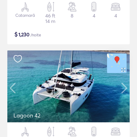
Catamarã
46 ft
8
4
4
14 m
$
1,230
/noite
Lagoon 42