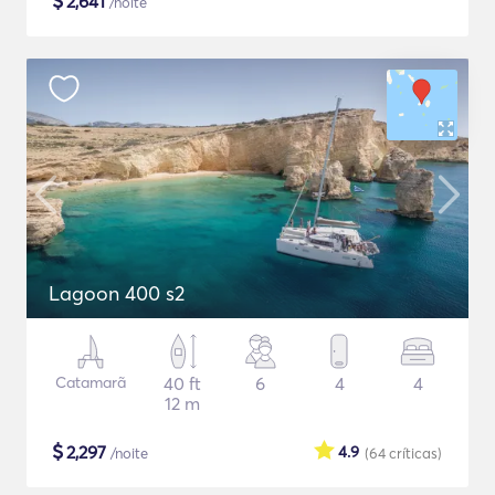
$
2,641
/noite
Lagoon 400 s2
Catamarã
40 ft
6
4
4
12 m
$
2,297
4.9
/noite
(64
críticas
)