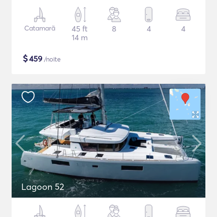
Catamarã
45 ft
8
4
4
14 m
$
459
/noite
Lagoon 52