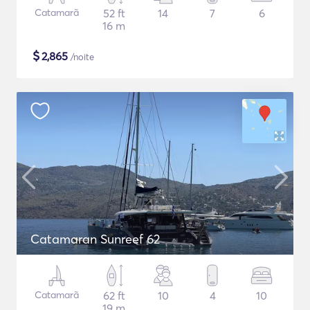
Catamarã
52 ft
14
7
6
16 m
$
2,865
/noite
Catamaran Sunreef 62
Catamarã
62 ft
10
4
10
19 m