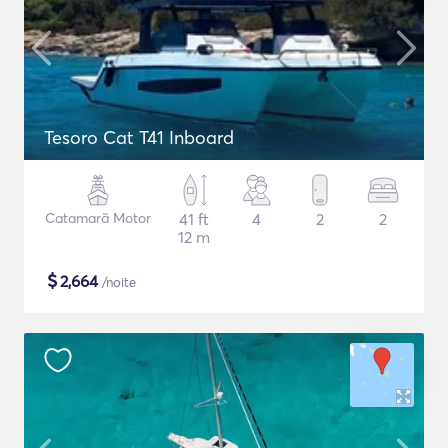
Tesoro Cat T41 Inboard
Catamarã Motor
41 ft
4
2
2
12 m
$
2,664
/noite