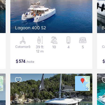
Lagoon 400 S2
B
Catamarã
39 ft
10
4
5
C
12 m
$
574
/noite