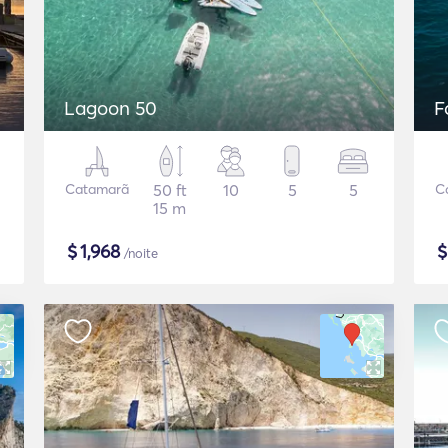
Lagoon 50
F
Catamarã
50 ft
10
5
5
C
15 m
$
1,968
/noite