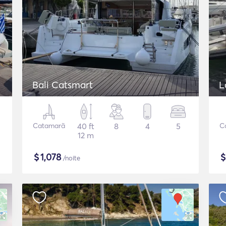
Bali Catsmart
L
Catamarã
40 ft
8
4
5
C
12 m
$
1,078
/noite