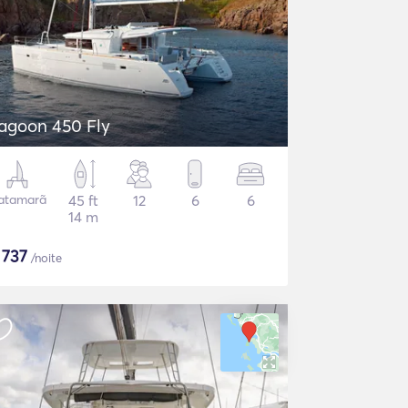
agoon 450 Fly
atamarã
45 ft
12
6
6
14 m
$
737
/noite