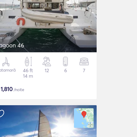
agoon 46
atamarã
46 ft
12
6
7
14 m
$
1,810
/noite