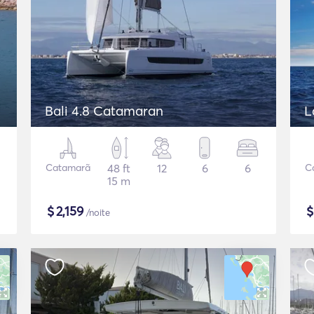
Bali 4.8 Catamaran
L
Catamarã
48 ft
12
6
6
C
15 m
$
2,159
/noite