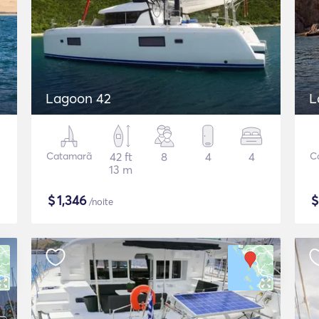
Lagoon 42
L
Catamarã
42 ft
8
4
4
C
13 m
$
1,346
/noite