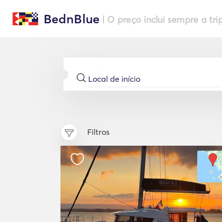
BednBlue
| O preço inclui sempre a tri
Filtros