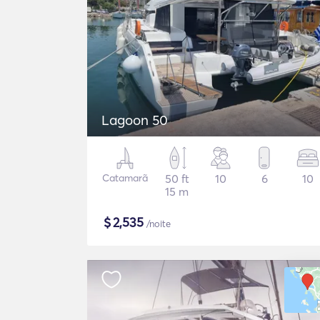
Lagoon 50
Catamarã
50 ft
10
6
10
15 m
$
2,535
/noite