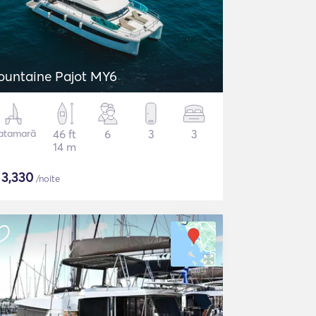
ountaine Pajot MY6
atamarã
46 ft
6
3
3
14 m
$
3,330
/noite