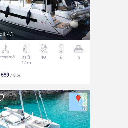
ali 4.1
atamarã
41 ft
10
6
6
12 m
$
689
/noite