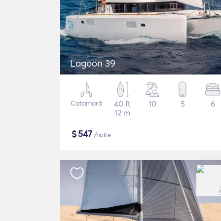
Lagoon 39
Catamarã
40 ft
10
5
6
12 m
$
547
/noite