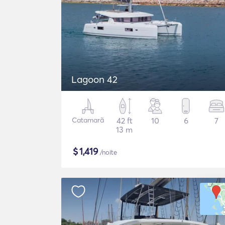
Lagoon 42
Catamarã
42 ft
10
6
7
13 m
$
1,419
/noite