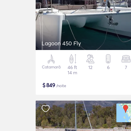
Lagoon 450 Fly
Catamarã
46 ft
12
6
7
14 m
$
849
/noite