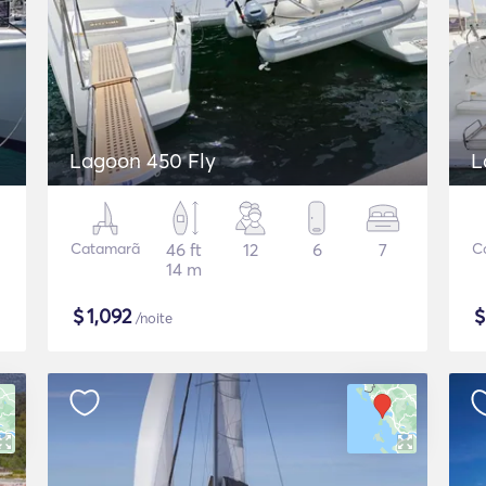
Lagoon 450 Fly
L
Catamarã
46 ft
12
6
7
C
14 m
$
1,092
/noite