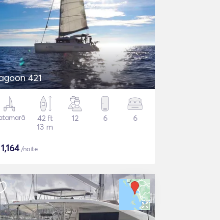
agoon 421
atamarã
42 ft
12
6
6
13 m
$
1,164
/noite