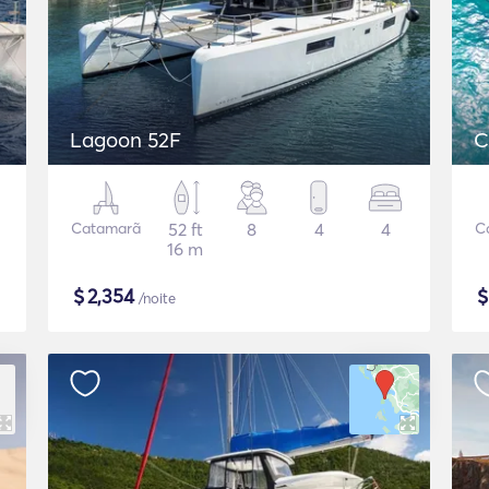
Lagoon 52F
C
Catamarã
52 ft
8
4
4
C
16 m
$
2,354
/noite