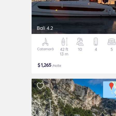
Bali 4.2
Catamarã
42 ft
10
4
5
13 m
$
1,265
/noite