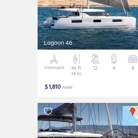
Lagoon 46
Catamarã
46 ft
12
6
8
14 m
$
1,810
/noite