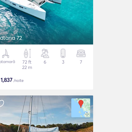
atana 72
atamarã
72 ft
6
3
7
22 m
$
1,837
/noite