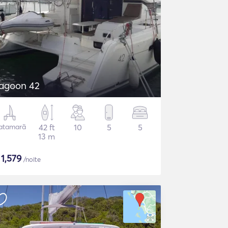
agoon 42
atamarã
42 ft
10
5
5
13 m
$
1,579
/noite