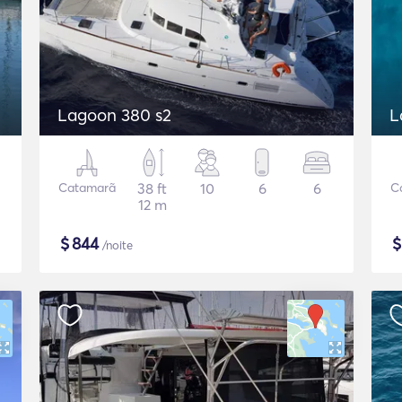
Lagoon 380 s2
L
Catamarã
38 ft
10
6
6
C
12 m
$
844
/noite