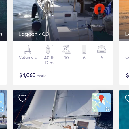
)
Lagoon 400
L
Catamarã
40 ft
10
6
6
C
12 m
$
1,060
/noite