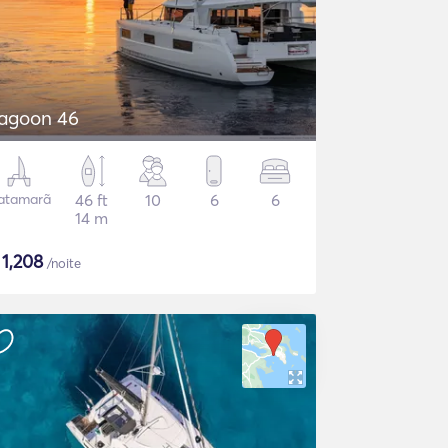
agoon 46
atamarã
46 ft
10
6
6
14 m
$
1,208
/noite