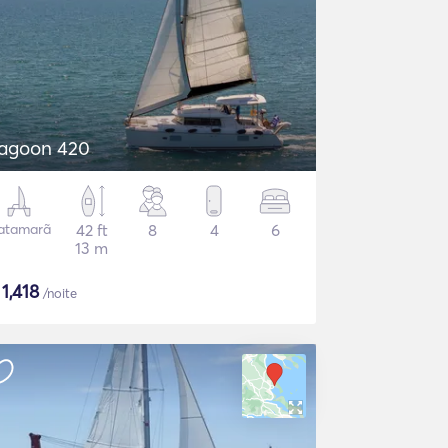
agoon 420
atamarã
42 ft
8
4
6
13 m
$
1,418
/noite