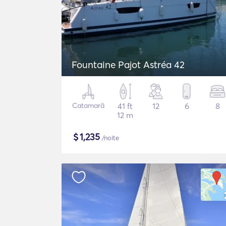
Fountaine Pajot Astréa 42
Catamarã
41 ft
12
6
8
12 m
$
1,235
/noite