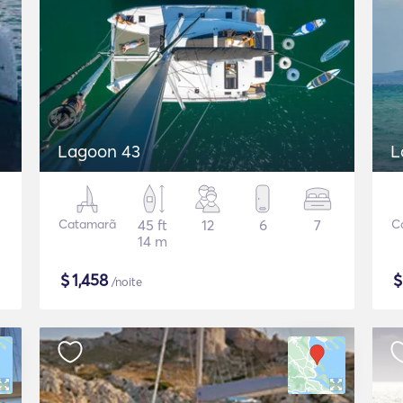
Lagoon 43
L
Catamarã
45 ft
12
6
7
C
14 m
$
1,458
/noite