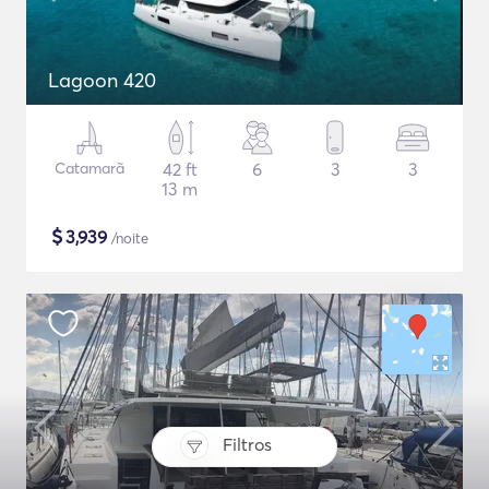
Lagoon 420
Catamarã
42 ft
6
3
3
13 m
$
3,939
/noite
Filtros