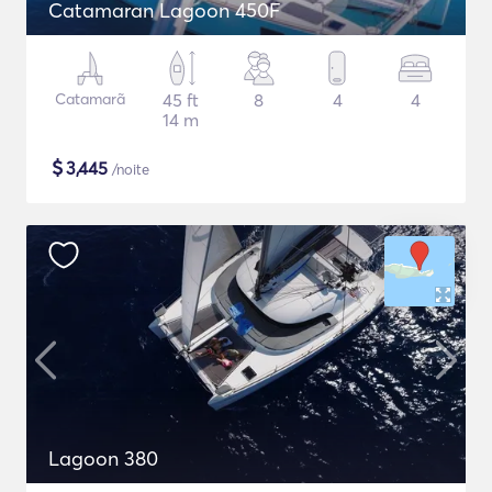
Catamaran Lagoon 450F
Catamarã
45 ft
8
4
4
14 m
$
3,445
/noite
Lagoon 380