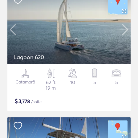
Lagoon 620
Catamarã
62 ft
10
5
5
19 m
$
3,778
/noite