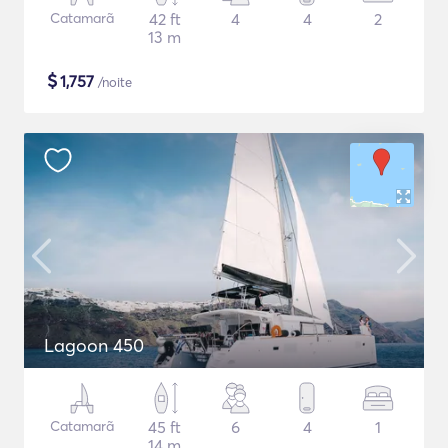
Catamarã
42 ft
4
4
2
13 m
$
1,757
/noite
Lagoon 450
Catamarã
45 ft
6
4
1
14 m