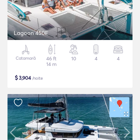
Lagoon 450F
Catamarã
46 ft
10
4
4
14 m
$
3,904
/noite