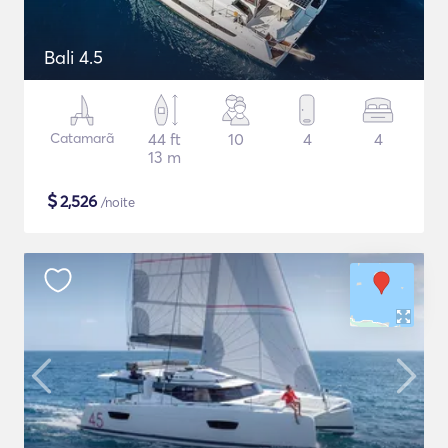
Bali 4.5
Catamarã
44 ft
10
4
4
13 m
$
2,526
/noite