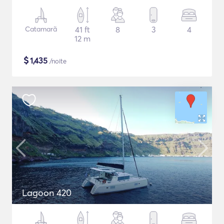
Catamarã
41 ft
8
3
4
12 m
$
1,435
/noite
Lagoon 420