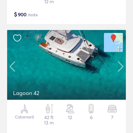
12 m
$
900
/noite
Lagoon 42
Catamarã
42 ft
12
6
7
13 m