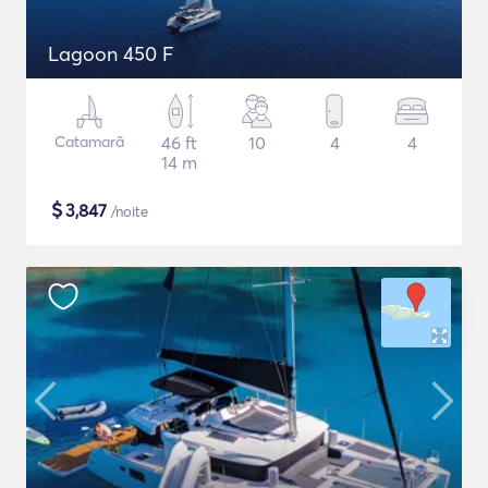
Lagoon 450 F
Catamarã
46 ft
10
4
4
14 m
$
3,847
/noite