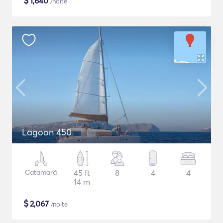
$
1,640
/noite
Lagoon 450
Catamarã
45 ft
8
4
4
14 m
$
2,067
/noite