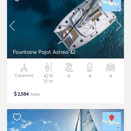
Fountaine Pajot Astrea 42
Catamarã
42 ft
4
4
4
13 m
$
2,584
/noite