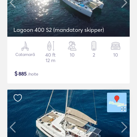
Lagoon 400 S2 (mandatory skipper)
Catamarã
40 ft
10
2
10
12 m
$
885
/noite