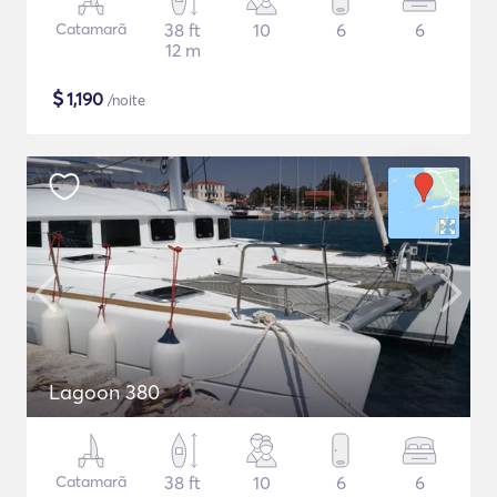
Catamarã
38 ft
10
6
6
12 m
$
1,190
/noite
Lagoon 380
Catamarã
38 ft
10
6
6