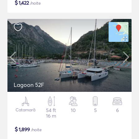
$
1,422
/noite
Lagoon 52F
Catamarã
54 ft
10
5
6
16 m
$
1,899
/noite