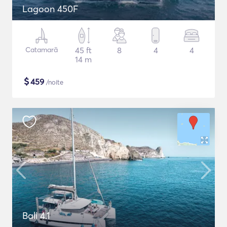
Lagoon 450F
Catamarã
45 ft
8
4
4
14 m
$
459
/noite
Bali 4.1