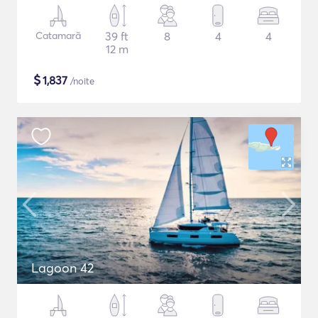
Catamarã
39 ft
8
4
4
12 m
$
1,837
/noite
Lagoon 42