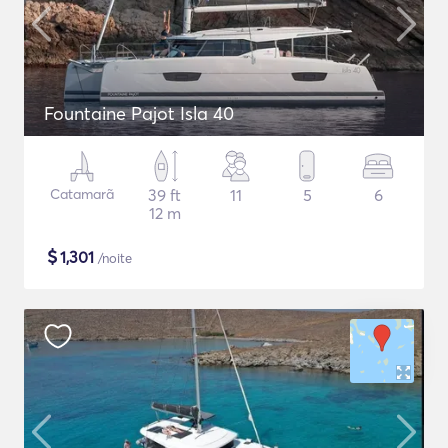
Fountaine Pajot Isla 40
Catamarã
39 ft
11
5
6
12 m
$
1,301
/noite