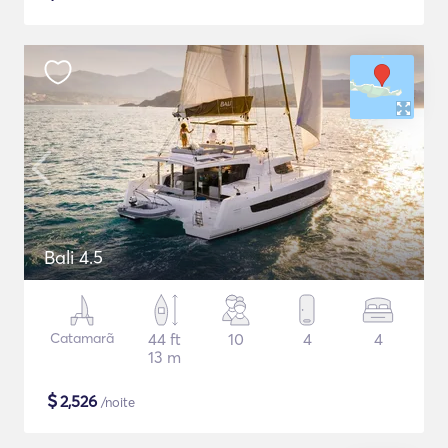
Bali 4.5
Catamarã
44 ft
10
4
4
13 m
$
2,526
/noite