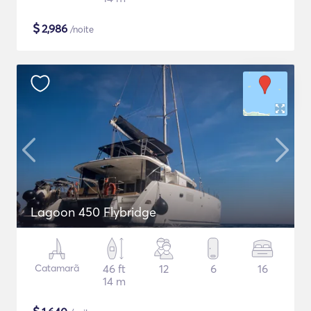
$
2,986
/noite
Lagoon 450 Flybridge
Catamarã
46 ft
12
6
16
14 m