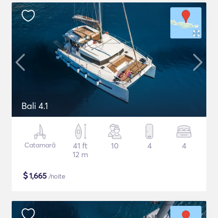
Bali 4.1
Catamarã
41 ft
10
4
4
12 m
$
1,665
/noite