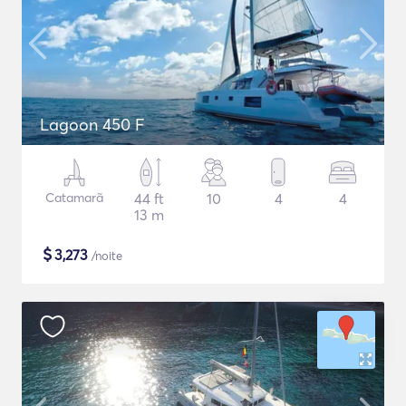
Lagoon 450 F
Catamarã
44 ft
10
4
4
13 m
$
3,273
/noite