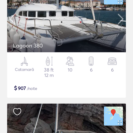
Lagoon 380
Catamarã
38 ft
10
6
6
12 m
$
907
/noite