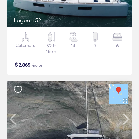
Lagoon 52
Catamarã
52 ft
14
7
6
16 m
$
2,865
/noite