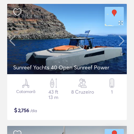
Sunreef Yachts 40 Open Sunreef Power
Catamarã
43 ft
8 Cruzeiro
1
13 m
$
2,756
/dia