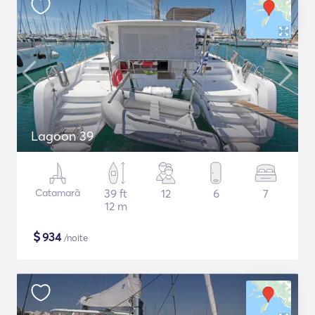
Lagoon 39
Catamarã
39 ft
12
6
7
12 m
$
934
/noite