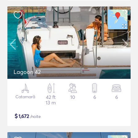
Lagoon 42
Catamarã
42 ft
10
6
6
13 m
$
1,672
/noite