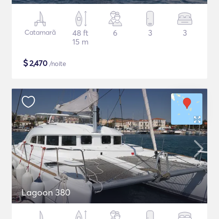
Catamarã
48 ft
6
3
3
15 m
$
2,470
/noite
Lagoon 380