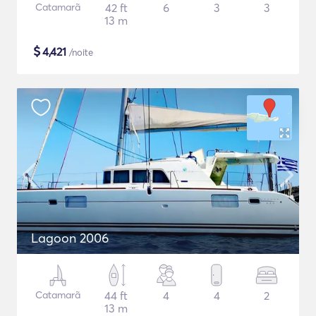
Catamarã
42 ft
6
3
3
13 m
$
4,421
/noite
Lagoon 2006
Catamarã
44 ft
4
4
2
13 m