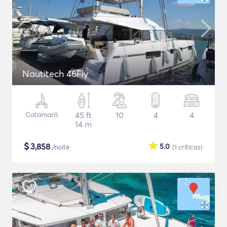
Nautitech 46Fly
Catamarã
45 ft
10
4
4
14 m
$
3,858
5.0
/noite
(1
críticas
)