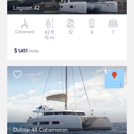
Lagoon 42
Catamarã
42 ft
12
6
7
13 m
$
1,451
/noite
Dufour 48 Catamaran