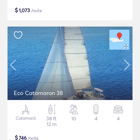
$
1,073
/noite
Eco Catamaran 38
Catamarã
38 ft
10
4
4
12 m
$
746
/noite