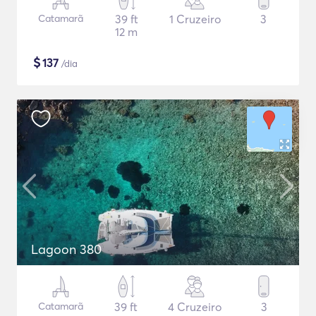
Catamarã
39 ft
1 Cruzeiro
3
12 m
$
137
/dia
Lagoon 380
Catamarã
39 ft
4 Cruzeiro
3