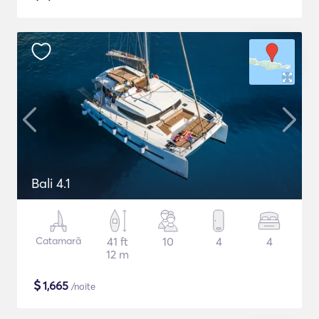
Bali 4.1
Catamarã
41 ft
10
4
4
12 m
$
1,665
/noite