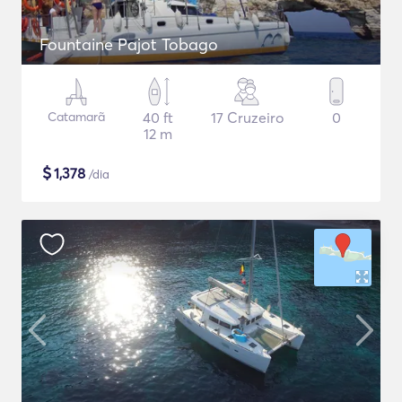
Fountaine Pajot Tobago
Catamarã
40 ft
17 Cruzeiro
0
12 m
$
1,378
/dia