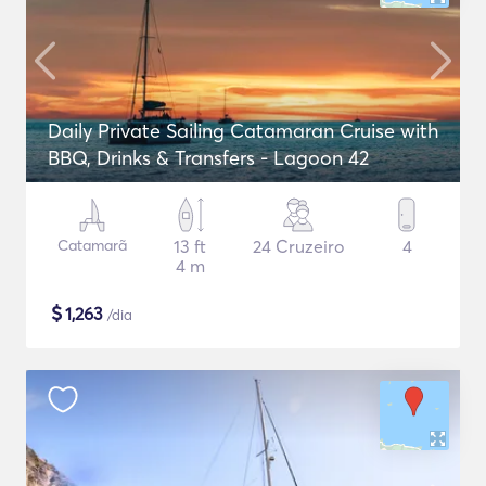
Daily Private Sailing Catamaran Cruise with
BBQ, Drinks & Transfers - Lagoon 42
Catamarã
13 ft
24 Cruzeiro
4
4 m
$
1,263
/dia