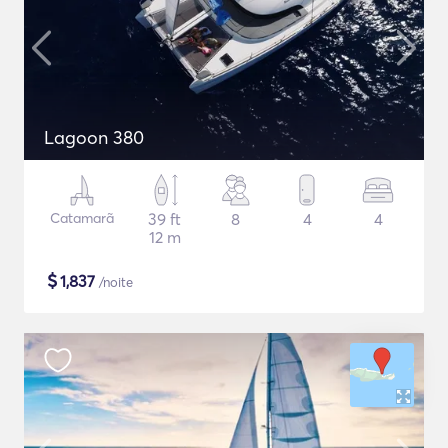
Lagoon 380
Catamarã
39 ft
8
4
4
12 m
$
1,837
/noite