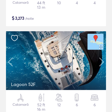
Catamarã
44 ft
10
4
4
13 m
$
3,273
/noite
Lagoon 52F
Catamarã
52 ft
12
6
6
16 m