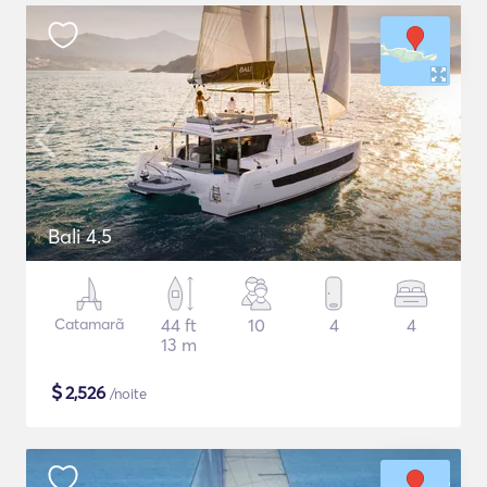
Bali 4.5
Catamarã
44 ft
10
4
4
13 m
$
2,526
/noite