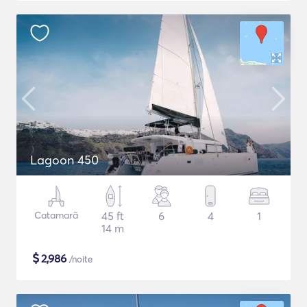
Lagoon 450
Catamarã
45 ft
6
4
1
14 m
$
2,986
/noite