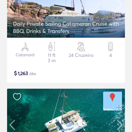
Daily Private Sailing Catamaran Cruise with
BBQ, Drinks & Transfers
Catamarã
11 ft
24 Cruzeiro
4
3 m
$
1,263
/dia