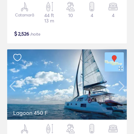
Catamarã
44 ft
10
4
4
13 m
$
2,526
/noite
Lagoon 450 F