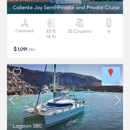
Caliente Joy Semi-Private and Private Cruise
Catamarã
45 ft
25 Cruzeiro
4
14 m
$
1,091
/dia
Lagoon 380