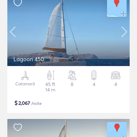
Lagoon 450
Catamarã
45 ft
8
4
4
14 m
$
2,067
/noite