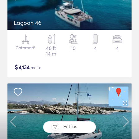
Lagoon 46
Catamarã
46 ft
10
4
4
14 m
$
4,134
/noite
Filtros