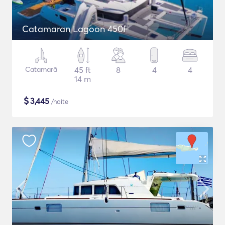
Catamaran Lagoon 450F
Catamarã
45 ft
8
4
4
14 m
$
3,445
/noite