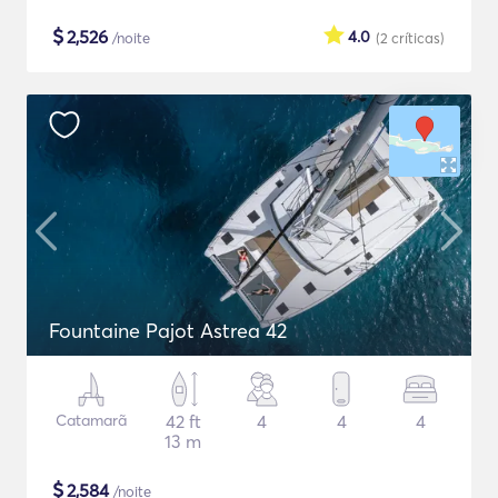
$
2,526
4.0
/noite
(2
críticas
)
Fountaine Pajot Astrea 42
Catamarã
42 ft
4
4
4
13 m
$
2,584
/noite