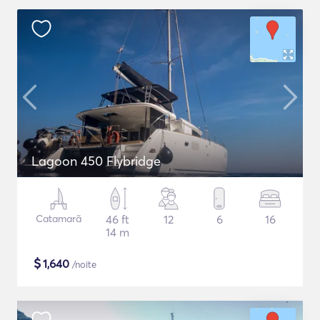
Lagoon 450 Flybridge
Catamarã
46 ft
12
6
16
14 m
$
1,640
/noite