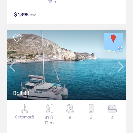
12 m
$
1,395
/dia
Bali 4.1
Catamarã
41 ft
8
3
4
12 m