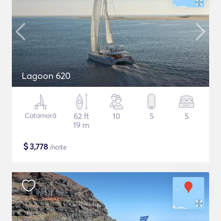
Lagoon 620
Catamarã
62 ft
10
5
5
19 m
$
3,778
/noite