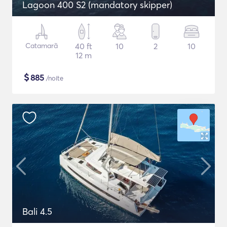
Lagoon 400 S2 (mandatory skipper)
Catamarã
40 ft
10
2
10
12 m
$
885
/noite
Bali 4.5