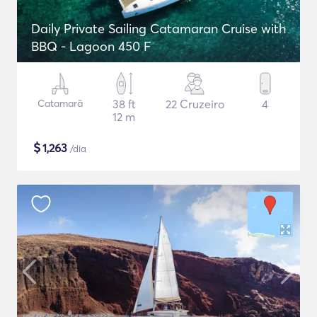
Daily Private Sailing Catamaran Cruise with
BBQ - Lagoon 450 F
Catamarã
38 ft
22 Cruzeiro
4
12 m
$
1,263
/dia