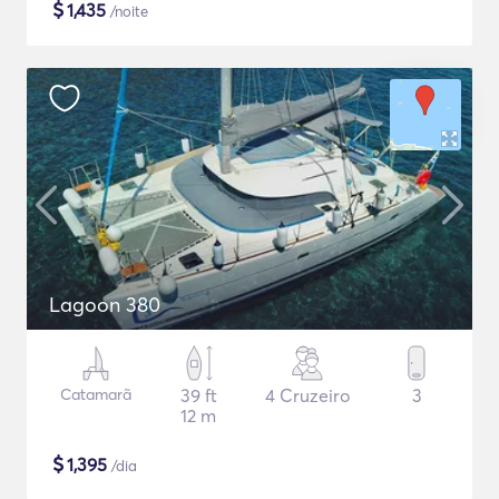
$
1,435
/noite
Lagoon 380
Catamarã
39 ft
4 Cruzeiro
3
12 m
$
1,395
/dia