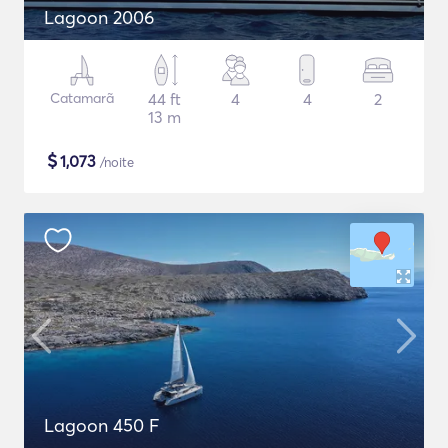
Lagoon 2006
Catamarã
44 ft
4
4
2
13 m
$
1,073
/noite
Lagoon 450 F