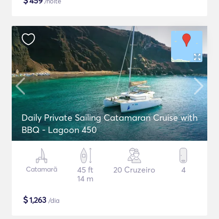
$
459
/noite
Daily Private Sailing Catamaran Cruise with
BBQ - Lagoon 450
Catamarã
45 ft
20 Cruzeiro
4
14 m
$
1,263
/dia