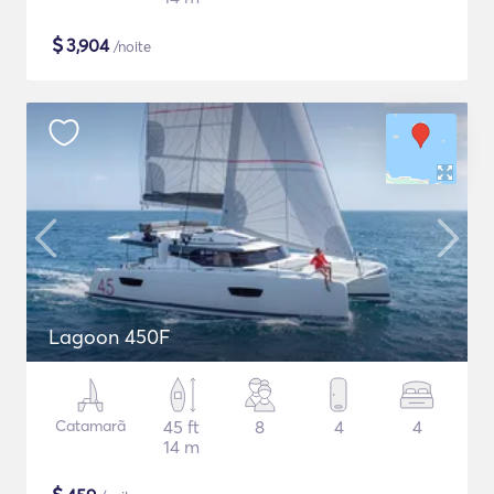
$
3,904
/noite
Lagoon 450F
Catamarã
45 ft
8
4
4
14 m