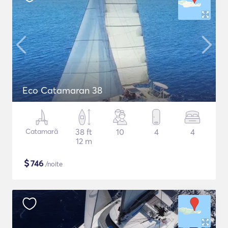
Eco Catamaran 38
Catamarã
38 ft
10
4
4
12 m
$
746
/noite