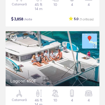
Catamarã
45 ft
10
4
4
14 m
$
3,858
5.0
/noite
(1
críticas
)
Lagoon 450F
Catamarã
46 ft
10
4
4
14 m