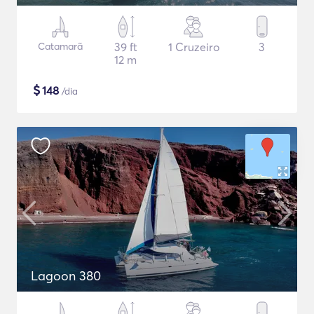
Catamarã
39 ft
1 Cruzeiro
3
12 m
$
148
/dia
Lagoon 380