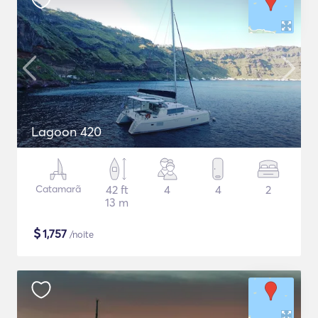
Lagoon 420
Catamarã
42 ft
4
4
2
13 m
$
1,757
/noite