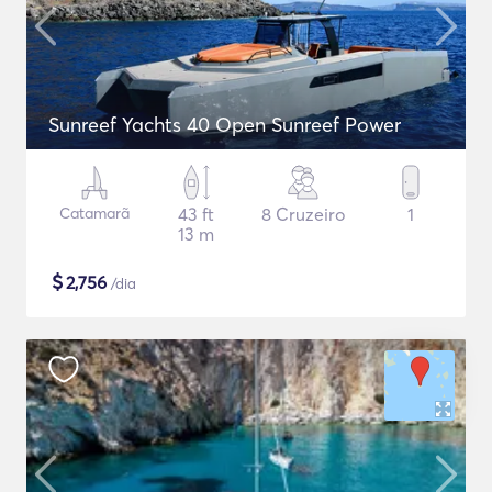
Sunreef Yachts 40 Open Sunreef Power
Catamarã
43 ft
8 Cruzeiro
1
13 m
$
2,756
/dia