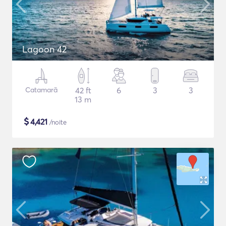
Lagoon 42
Catamarã
42 ft
6
3
3
13 m
$
4,421
/noite