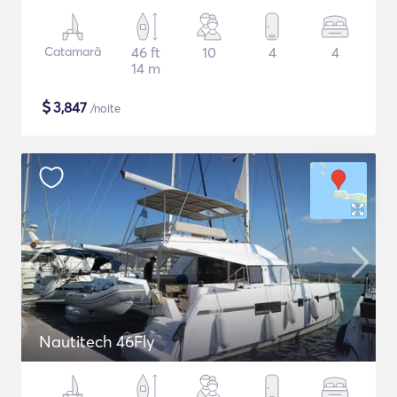
Catamarã
46 ft
10
4
4
14 m
$
3,847
/noite
Nautitech 46Fly