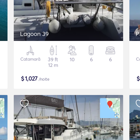
Lagoon 39
P
Catamarã
39 ft
10
6
6
C
12 m
$
1,027
/noite