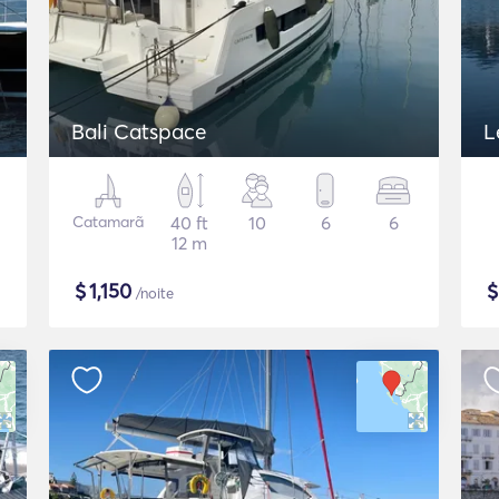
Bali Catspace
L
Catamarã
40 ft
10
6
6
12 m
$
1,150
/noite