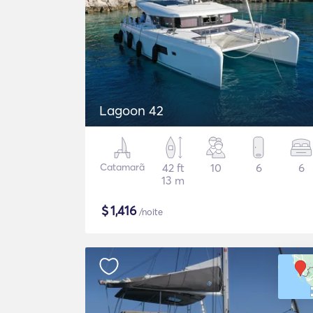
Lagoon 42
Catamarã
42 ft
10
6
6
13 m
$
1,416
/noite