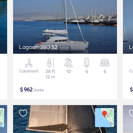
Lagoon 380 S2
L
Catamarã
38 ft
10
6
6
C
12 m
$
962
/noite