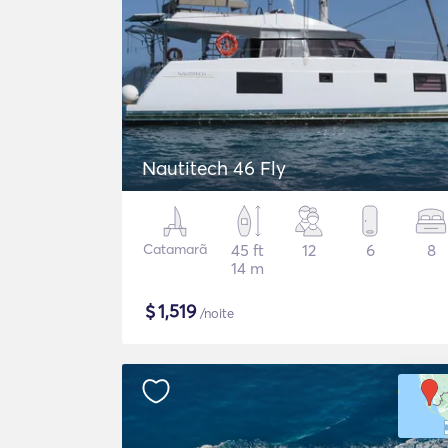
Nautitech 46 Fly
Catamarã
45 ft
12
6
8
14 m
$
1,519
/noite