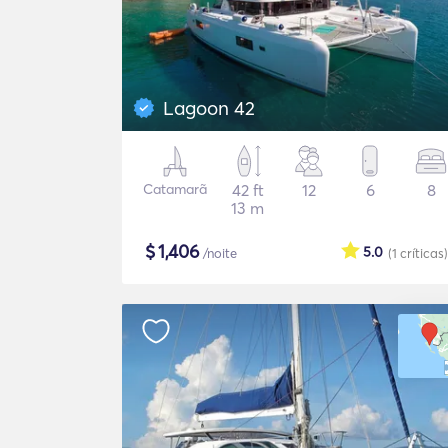
Lagoon 42
Catamarã
42 ft
12
6
8
13 m
$
1,406
5.0
/noite
(1
críticas
)