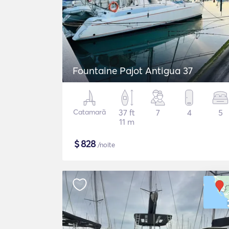
Fountaine Pajot Antigua 37
Catamarã
37 ft
7
4
5
11 m
$
828
/noite