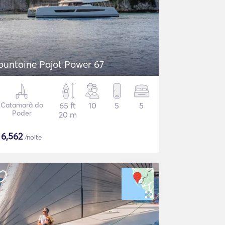
ountaine Pajot Power 67
Catamarã do
65 ft
10
5
5
Poder
20 m
$
6,562
/noite