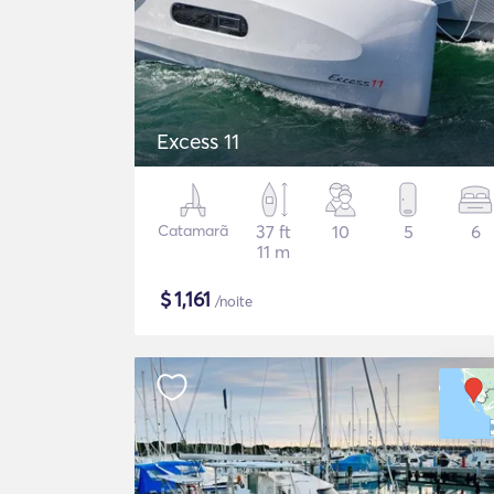
Excess 11
Catamarã
37 ft
10
5
6
11 m
$
1,161
/noite