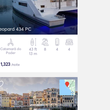
eopard 434 PC
Catamarã do
43 ft
8
4
4
Poder
13 m
$
1,323
/noite