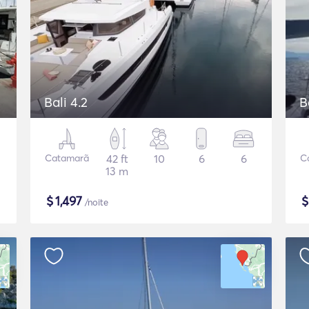
Bali 4.2
B
Catamarã
42 ft
10
6
6
C
13 m
$
1,497
/noite