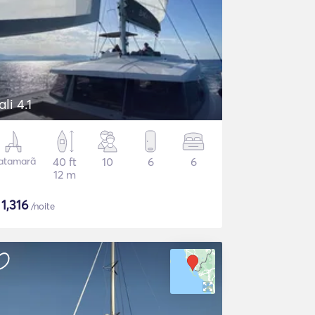
ali 4.1
atamarã
40 ft
10
6
6
12 m
$
1,316
/noite