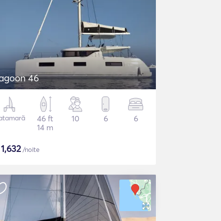
agoon 46
atamarã
46 ft
10
6
6
14 m
$
1,632
/noite