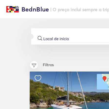
BednBlue
| O preço inclui sempre a tri
Filtros