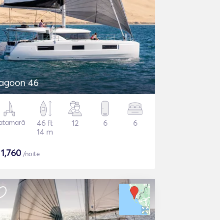
agoon 46
atamarã
46 ft
12
6
6
14 m
$
1,760
/noite