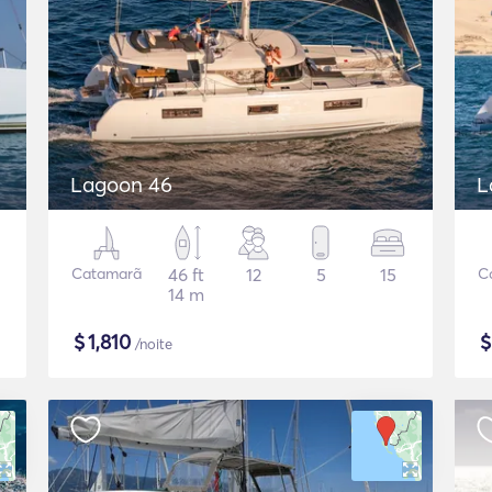
Lagoon 46
L
Catamarã
46 ft
12
5
15
C
14 m
$
1,810
/noite