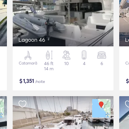
Lagoon 46
L
Catamarã
46 ft
10
4
6
C
14 m
$
1,351
/noite