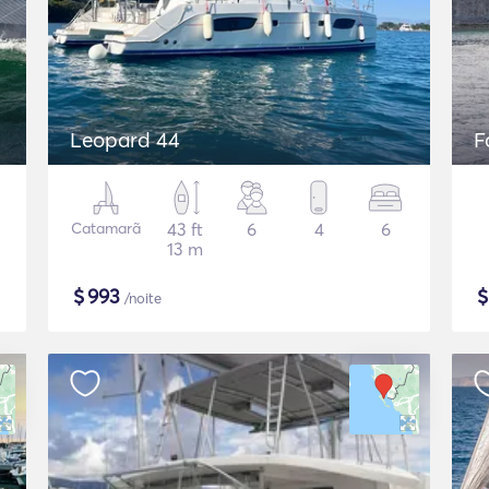
Leopard 44
F
Catamarã
43 ft
6
4
6
13 m
$
993
/noite