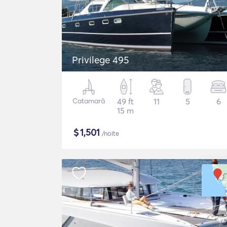
Privilege 495
Catamarã
49 ft
11
5
6
15 m
$
1,501
/noite