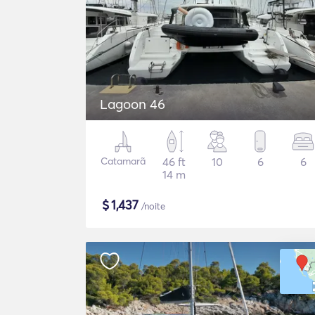
Lagoon 46
Catamarã
46 ft
10
6
6
14 m
$
1,437
/noite