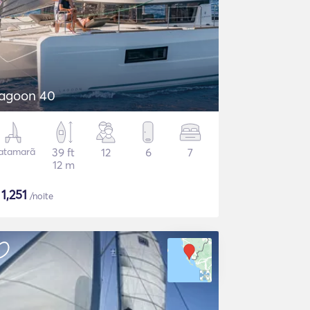
agoon 40
atamarã
39 ft
12
6
7
12 m
$
1,251
/noite