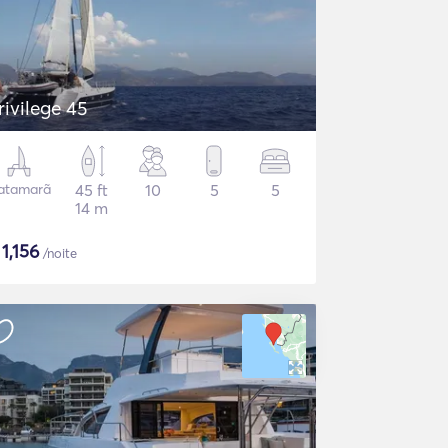
rivilege 45
atamarã
45 ft
10
5
5
14 m
$
1,156
/noite