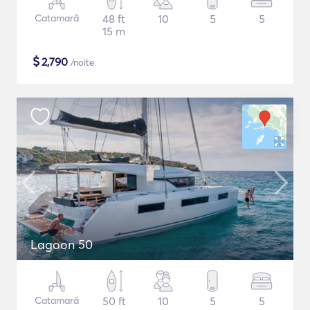
Catamarã
48 ft
10
5
5
15 m
$
2,790
/noite
Lagoon 50
Catamarã
50 ft
10
5
5