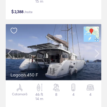
15 m
$
2,388
/noite
Lagoon 450 F
Catamarã
46 ft
8
4
4
14 m