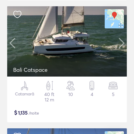
Bali Catspace
Catamarã
40 ft
10
4
5
12 m
$
1,135
/noite