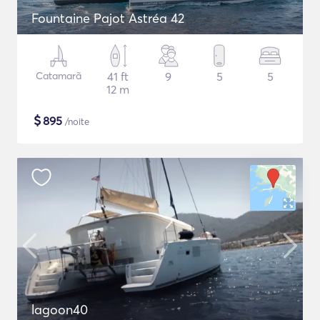
Fountaine Pajot Astréa 42
Catamarã
41 ft
9
5
5
12 m
$
895
/noite
lagoon40