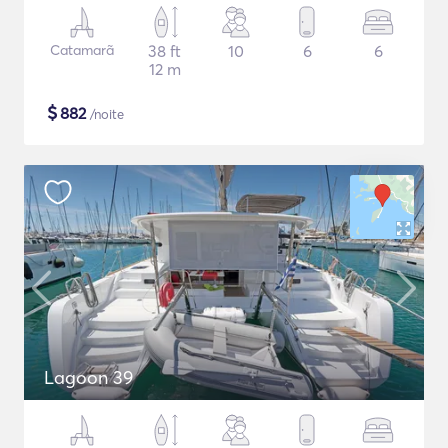
Catamarã
38 ft
10
6
6
12 m
$
882
/noite
Lagoon 39