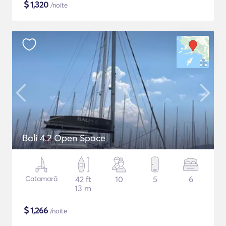
$
1,320
/noite
Bali 4.2 Open Space
Catamarã
42 ft
10
5
6
13 m
$
1,266
/noite