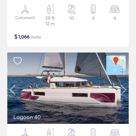
Catamarã
39 ft
10
6
6
12 m
$
1,066
/noite
Lagoon 40