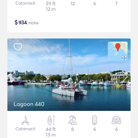
Catamarã
39 ft
12
6
7
12 m
$
934
/noite
Lagoon 440
Catamarã
44 ft
8
6
6
13 m