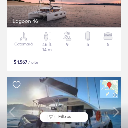
Lagoon 46
Catamarã
46 ft
9
5
5
14 m
$
1,567
/noite
Filtros