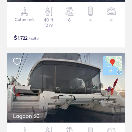
Catamarã
40 ft
8
4
4
12 m
$
1,722
/noite
Lagoon 50