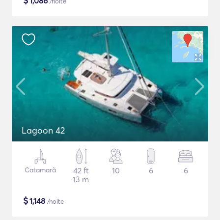
$
1,086
/noite
Lagoon 42
Catamarã
42 ft
10
6
6
13 m
$
1,148
/noite