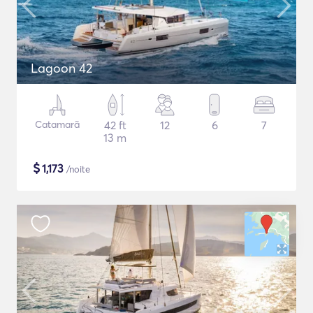
Lagoon 42
Catamarã
42 ft
12
6
7
13 m
$
1,173
/noite