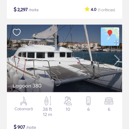
$
2,297
4.0
/noite
(1
críticas
)
Lagoon 380
Catamarã
38 ft
10
6
6
12 m
$
907
/noite