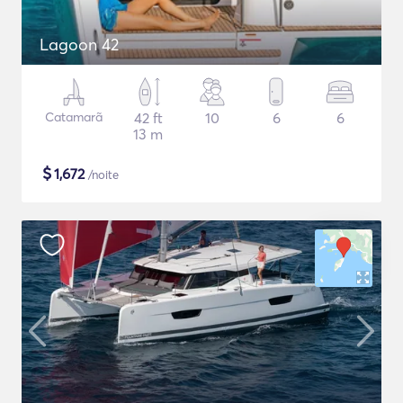
Lagoon 42
Catamarã
42 ft
10
6
6
13 m
$
1,672
/noite