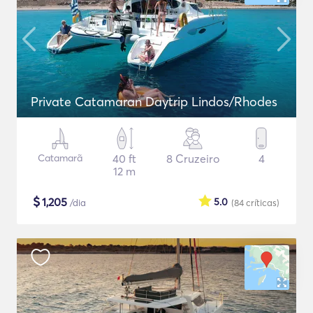
Private Catamaran Daytrip Lindos/Rhodes
Catamarã
40 ft
8 Cruzeiro
4
12 m
$
1,205
5.0
/dia
(84
críticas
)