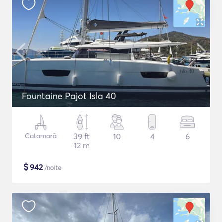
Fountaine Pajot Isla 40
Catamarã
39 ft
10
4
6
12 m
$
942
/noite