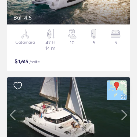
Bali 4.6
Catamarã
47 ft
10
5
5
14 m
$
1,615
/noite