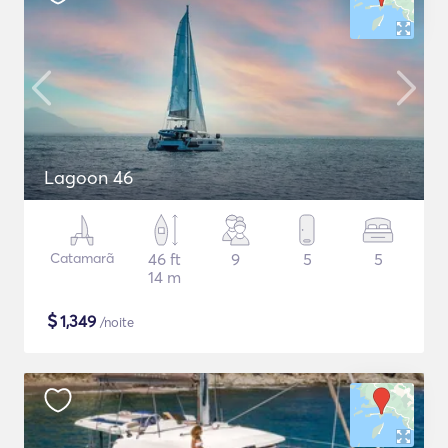
Lagoon 46
Catamarã
46 ft
9
5
5
14 m
$
1,349
/noite