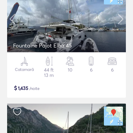
Fountaine Pajot Elba 45
Catamarã
44 ft
10
6
6
13 m
$
1,435
/noite