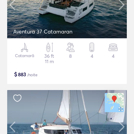
Aventura 37 Catamaran
Catamarã
36 ft
8
4
4
11 m
$
883
/noite