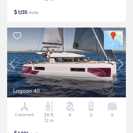
$
1,135
/noite
Lagoon 40
Catamarã
39 ft
9
5
5
12 m