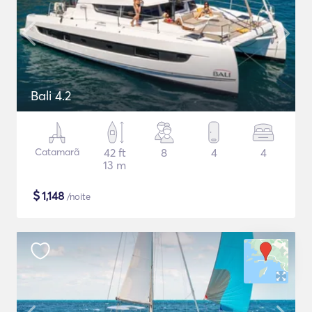
Bali 4.2
Catamarã
42 ft
8
4
4
13 m
$
1,148
/noite