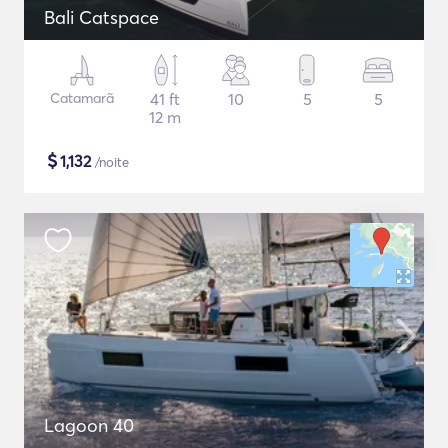
Bali Catspace
Catamarã
41 ft
10
5
5
12 m
$
1,132
/noite
Lagoon 40