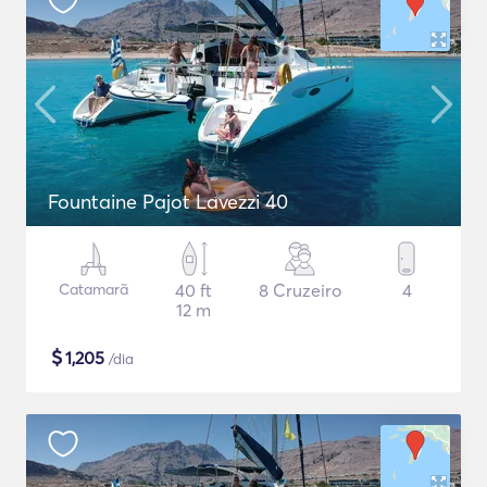
Fountaine Pajot Lavezzi 40
Catamarã
40 ft
8 Cruzeiro
4
12 m
$
1,205
/dia