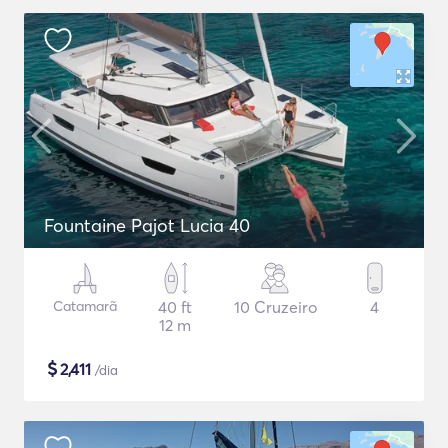
Fountaine Pajot Lucia 40
Catamarã
40 ft
10 Cruzeiro
4
12 m
$
2,411
/dia