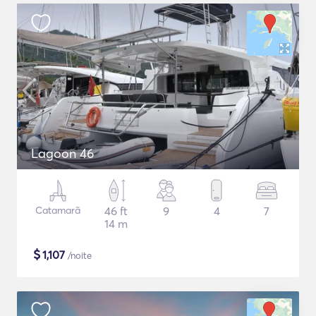
Lagoon 46
Catamarã
46 ft
9
4
7
14 m
$
1,107
/noite