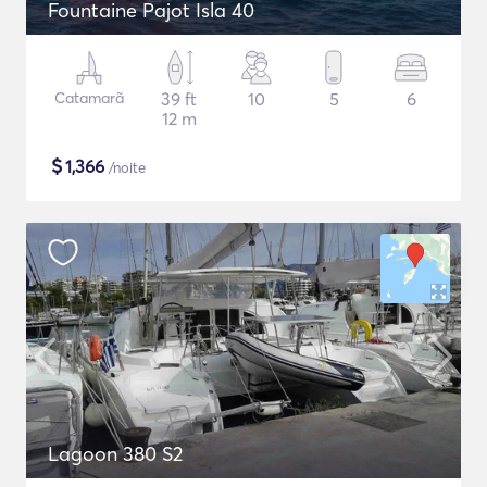
Fountaine Pajot Isla 40
Catamarã
39 ft
10
5
6
12 m
$
1,366
/noite
Lagoon 380 S2