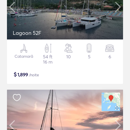
Lagoon 52F
Catamarã
54 ft
10
5
6
16 m
$
1,899
/noite