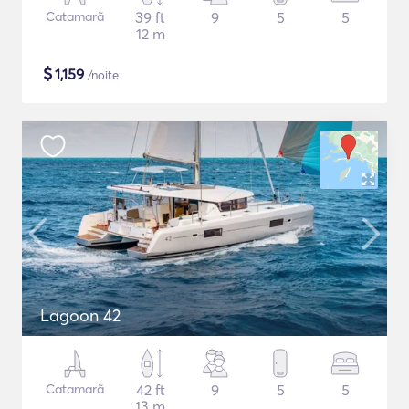
Catamarã
39 ft
9
5
5
12 m
$
1,159
/noite
Lagoon 42
Catamarã
42 ft
9
5
5
13 m