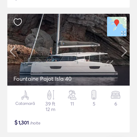
Fountaine Pajot Isla 40
Catamarã
39 ft
11
5
6
12 m
$
1,301
/noite