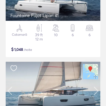
Fountaine Pajot Lipari 41
Catamarã
39 ft
10
6
6
12 m
$
1,048
/noite