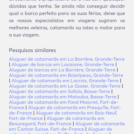
dúvidas que tenha. Se ainda não conseguir decidir
qual o barco perfeito para as suas férias, deixe que
os nossos especialistas em viagens sugiram os
melhores veleiros, catamarãs ou iates a motor para
a sua viagem.
Pesquisas similares
Aluguer de catamarãs em La Barrière, Grande-Terre
|
Aluguer de barcos em Louisiane, Grande-Terre
|
Aluguer de barcos em La Barrière, Grande-Terre
|
Aluguer de catamarãs em Boisripeau, Grande-Terre
|
Aluguer de catamarãs em Lacroix, Grande-Terre
|
Aluguer de catamarãs em Le Gosier, Grande-Terre
|
Aluguer de catamarãs em Sofaïa, Basse-Terre
|
Aluguer de catamarãs em Matouba, Basse-Terre
|
Aluguer de catamarãs em Fond Mascret, Fort-de-
France
|
Aluguer de catamarãs em Presquʼîle, Fort-
de-France
|
Aluguer de catamarãs em Bois-Neuf,
Fort-de-France
|
Aluguer de catamarãs em
Beauregard, Fort-de-France
|
Aluguer de catamarãs
em Canton Suisse, Fort-de-France
|
Aluguer de