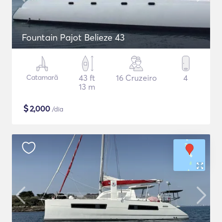
Fountain Pajot Belieze 43
Catamarã
43 ft
16 Cruzeiro
4
13 m
$
2,000
/dia