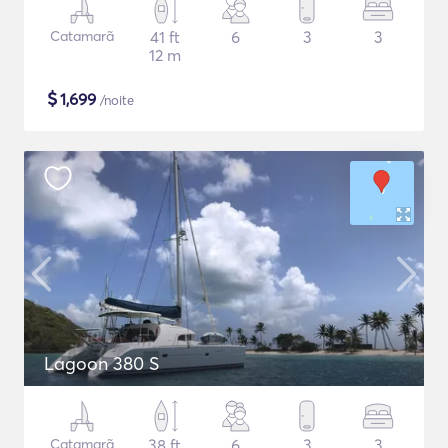
Catamarã
41 ft
6
3
3
12 m
$
1,699
/noite
Lagoon 380 S
Catamarã
38 ft
6
3
3