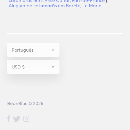
catamarãs em LʼAnse Caffar, Fort-de-France
|
Aluguer de catamarãs em Baréto, Le Marin
BednBlue © 2026