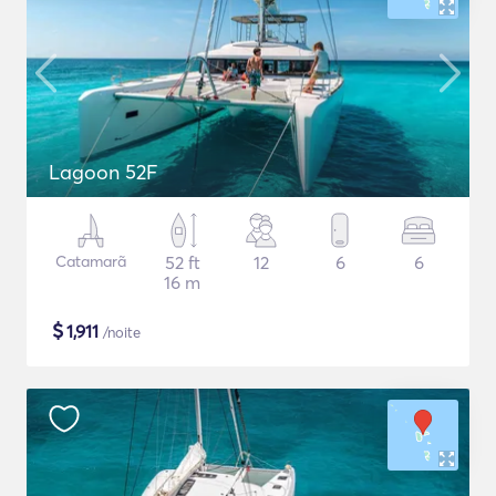
Lagoon 52F
Catamarã
52 ft
12
6
6
16 m
$
1,911
/noite