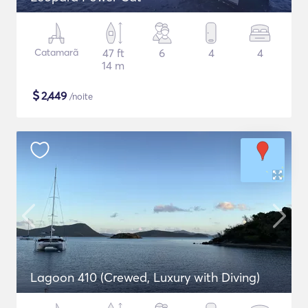
Catamarã
47 ft
6
4
4
14 m
$
2,449
/noite
Lagoon 410 (Crewed, Luxury with Diving)