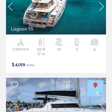
Lagoon 55
Catamarã
55 ft
10
5
6
17 m
$
4,059
/noite