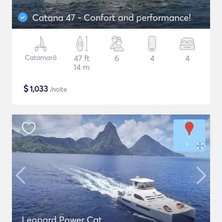
Catana 47 - Confort and performance!
Catamarã
47 ft
6
4
4
14 m
$
1,033
/noite
Leopard Power Cat