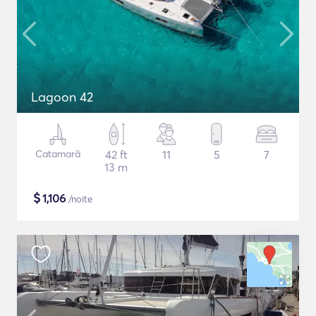
Lagoon 42
Catamarã
42 ft
11
5
7
13 m
$
1,106
/noite