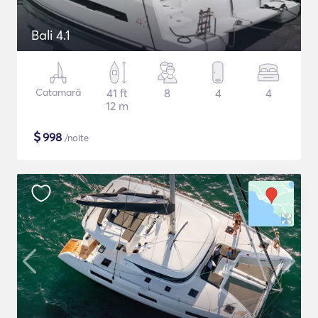
Bali 4.1
Catamarã
41 ft
8
4
4
12 m
$
998
/noite