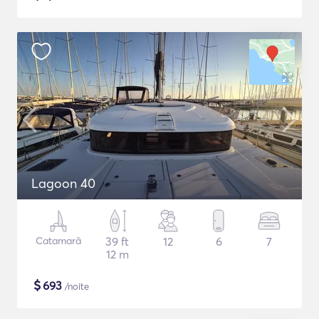
Lagoon 40
Catamarã
39 ft
12
6
7
12 m
$
693
/noite