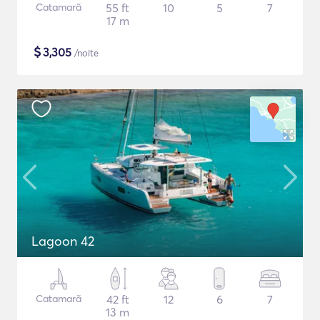
Catamarã
55 ft
10
5
7
17 m
$
3,305
/noite
Lagoon 42
Catamarã
42 ft
12
6
7
13 m