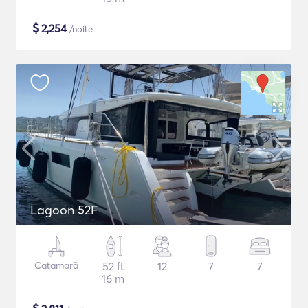
$
2,254
/noite
Lagoon 52F
Catamarã
52 ft
12
7
7
16 m