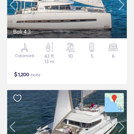
Bali 4.3
Catamarã
43 ft
10
5
6
13 m
$
1,200
/noite