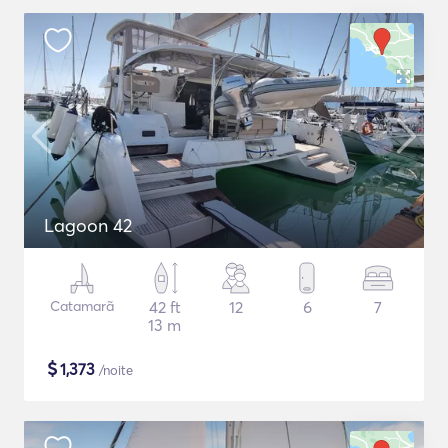
Lagoon 42
Catamarã
42 ft
12
6
7
13 m
$
1,373
/noite