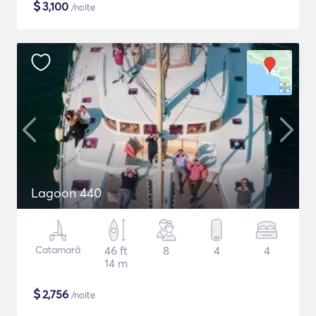
$
3,100
/noite
Lagoon 440
Catamarã
46 ft
8
4
4
14 m
$
2,756
/noite