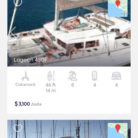
Lagoon 450F
Catamarã
46 ft
8
4
4
14 m
$
3,100
/noite