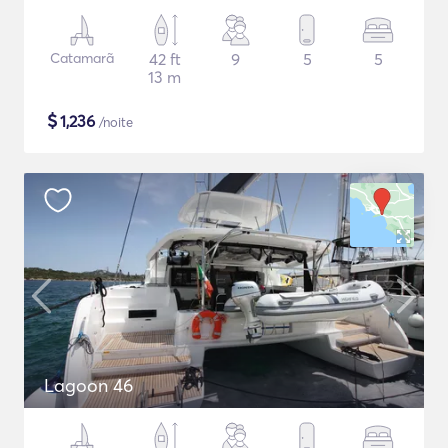
Catamarã
42 ft
9
5
5
13 m
$
1,236
/noite
Lagoon 46