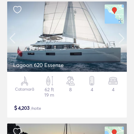
Lagoon 620 Essense
Catamarã
62 ft
8
4
4
19 m
$
4,203
/noite