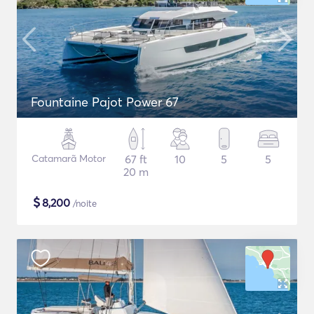
Fountaine Pajot Power 67
Catamarã Motor
67 ft
10
5
5
20 m
$
8,200
/noite