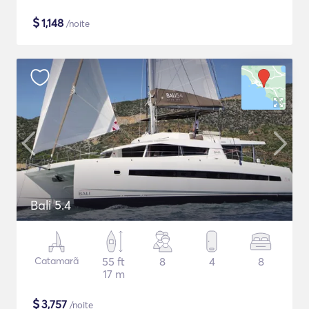
$
1,148
/noite
Bali 5.4
Catamarã
55 ft
8
4
8
17 m
$
3,757
/noite