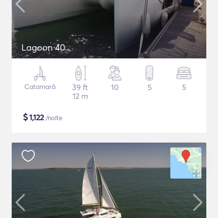
Lagoon 40
Catamarã
39 ft
10
5
5
12 m
$
1,122
/noite