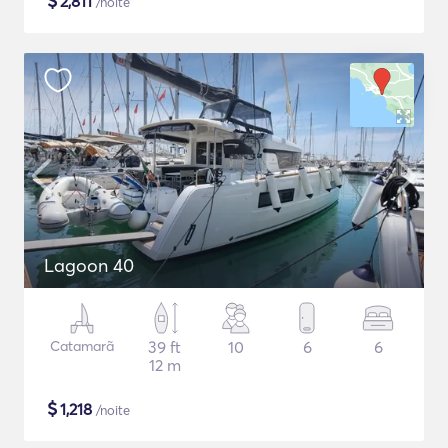
$
2,811
/noite
Lagoon 40
Catamarã
39 ft
10
6
6
12 m
$
1,218
/noite