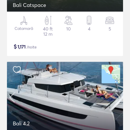
Bali Catspace
Catamarã
40 ft
10
4
5
12 m
$
1,171
/noite
Bali 4.2