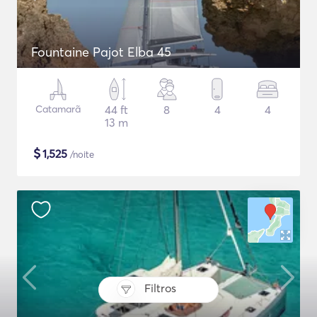
Fountaine Pajot Elba 45
Catamarã
44 ft
8
4
4
13 m
$
1,525
/noite
Filtros