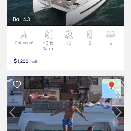
Bali 4.3
Catamarã
43 ft
10
5
6
13 m
$
1,200
/noite