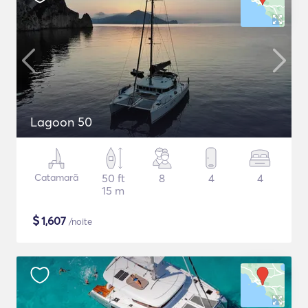
Lagoon 50
Catamarã
50 ft
8
4
4
15 m
$
1,607
/noite