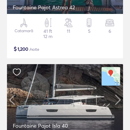
Fountaine Pajot Astrea 42
Catamarã
41 ft
11
5
6
12 m
$
1,200
/noite
Fountaine Pajot Isla 40