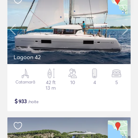
Lagoon 42
Catamarã
42 ft
10
4
5
13 m
$
933
/noite