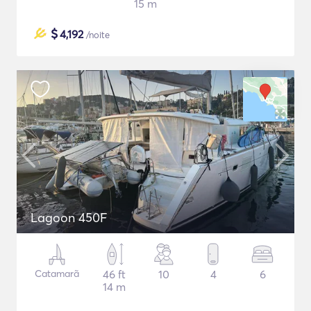
15 m
$
4,192
/noite
Lagoon 450F
Catamarã
46 ft
10
4
6
14 m