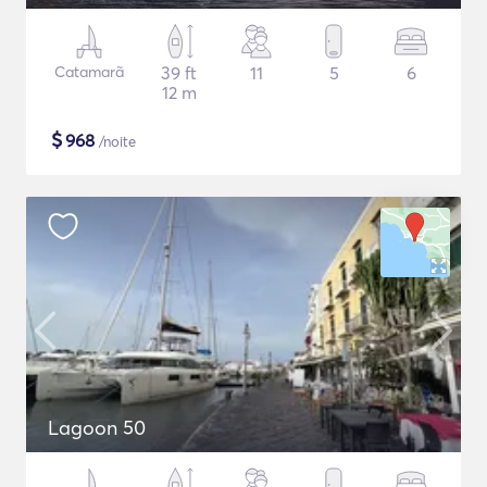
Catamarã
39 ft
11
5
6
12 m
$
968
/noite
Lagoon 50