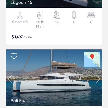
Lagoon 46
Catamarã
46 ft
12
6
6
14 m
$
1,497
/noite
Bali 5.4