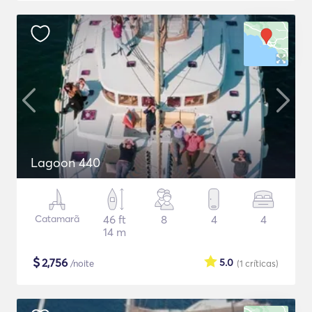
Lagoon 440
Catamarã
46 ft
8
4
4
14 m
$
2,756
5.0
/noite
(1
críticas
)