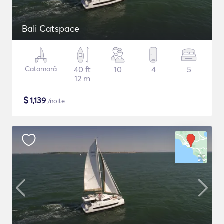
Bali Catspace
Catamarã
40 ft
10
4
5
12 m
$
1,139
/noite