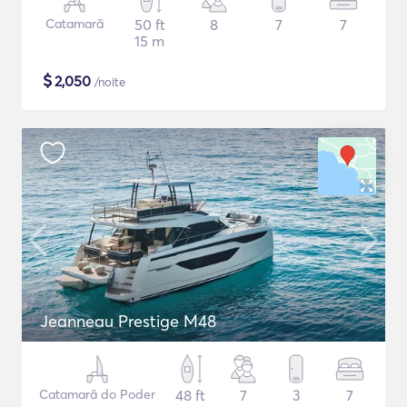
Catamarã
50 ft
8
7
7
15 m
$
2,050
/noite
Jeanneau Prestige M48
Catamarã do Poder
48 ft
7
3
7