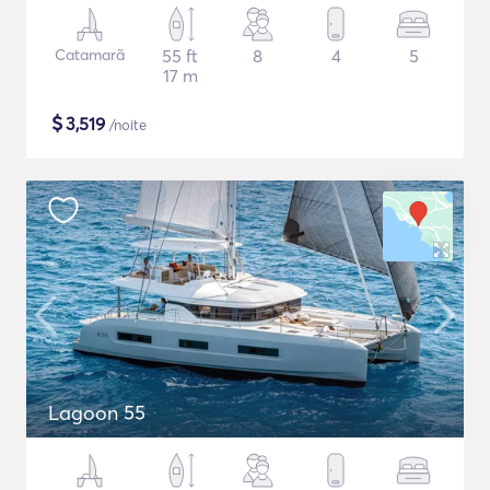
Catamarã
55 ft
8
4
5
17 m
$
3,519
/noite
Lagoon 55