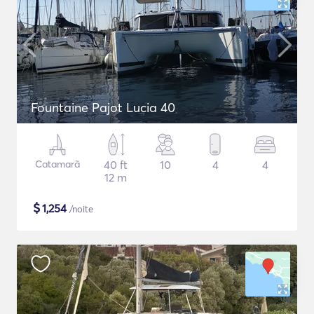
Fountaine Pajot Lucia 40
Catamarã
40 ft
10
4
4
12 m
$
1,254
/noite