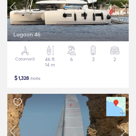
Lagoon 46
Catamarã
46 ft
6
3
2
14 m
$
1,328
/noite