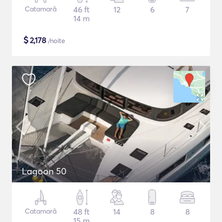
Catamarã
46 ft
12
6
7
14 m
$
2,178
/noite
Lagoon 50
Catamarã
48 ft
14
8
8
15 m