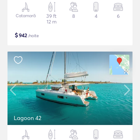
Catamarã
39 ft
8
4
6
12 m
$
942
/noite
Lagoon 42