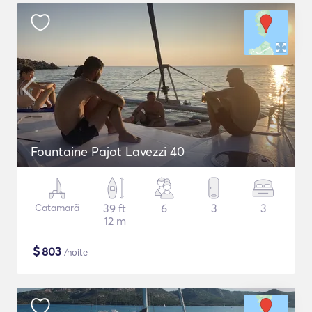
Fountaine Pajot Lavezzi 40
Catamarã
39 ft
6
3
3
12 m
$
803
/noite