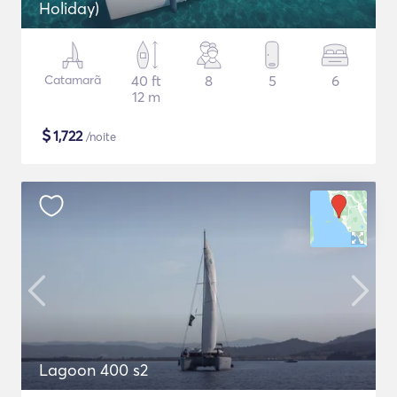
Holiday)
Catamarã
40 ft
8
5
6
12 m
$
1,722
/noite
Lagoon 400 s2