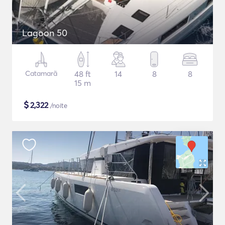
Lagoon 50
Catamarã
48 ft
14
8
8
15 m
$
2,322
/noite