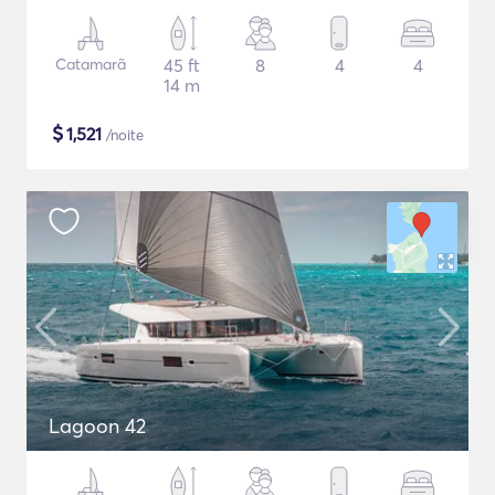
Catamarã
45 ft
8
4
4
14 m
$
1,521
/noite
Lagoon 42