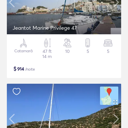
Jeantot Marine Privilege 47
Catamarã
47 ft
10
5
5
14 m
$
914
/noite