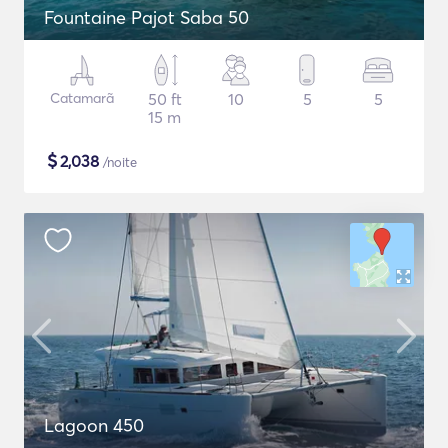
Fountaine Pajot Saba 50
Catamarã
50 ft
10
5
5
15 m
$
2,038
/noite
Lagoon 450