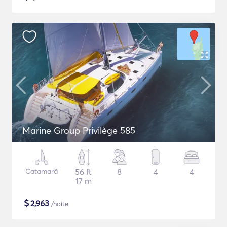
Marine Group Privilège 585
Catamarã
56 ft
8
4
4
17 m
$
2,963
/noite