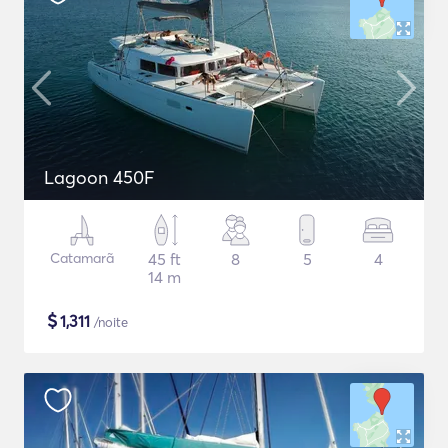
Lagoon 450F
Catamarã
45 ft
8
5
4
14 m
$
1,311
/noite