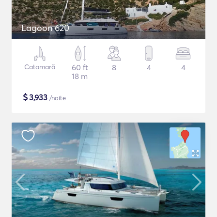
Lagoon 620
Catamarã
60 ft
8
4
4
18 m
$
3,933
/noite