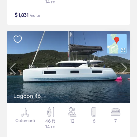
14 m
$
1,831
/noite
Lagoon 46
Catamarã
46 ft
12
6
7
14 m