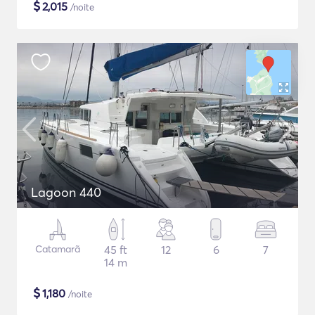
$
2,015
/noite
Lagoon 440
Catamarã
45 ft
12
6
7
14 m
$
1,180
/noite