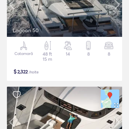
Lagoon 50
Catamarã
48 ft
14
8
8
15 m
$
2,322
/noite