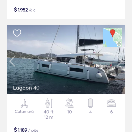
$
1,952
/dia
Lagoon 40
Catamarã
40 ft
10
4
6
12 m
$
1,189
/noite