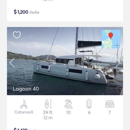
$
1,200
/noite
Lagoon 40
Catamarã
39 ft
10
6
7
12 m