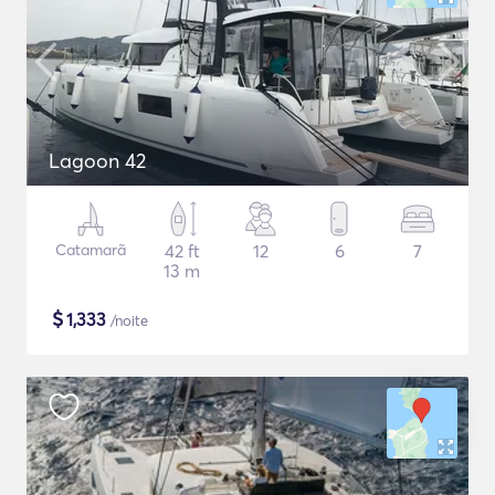
Lagoon 42
Catamarã
42 ft
12
6
7
13 m
$
1,333
/noite