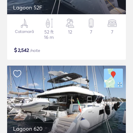
Lagoon 52F
Catamarã
52 ft
12
7
7
16 m
$
2,542
/noite
Lagoon 620