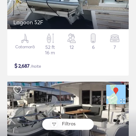
Lagoon 52F
Catamarã
52 ft
12
6
7
16 m
$
2,687
/noite
Filtros