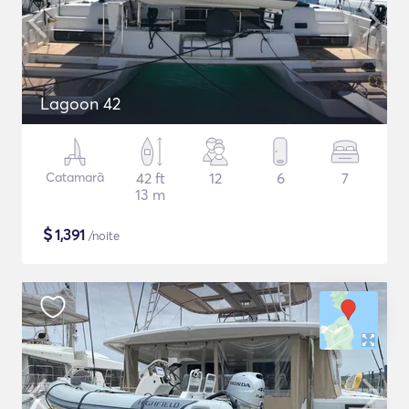
Lagoon 42
Catamarã
42 ft
12
6
7
13 m
$
1,391
/noite