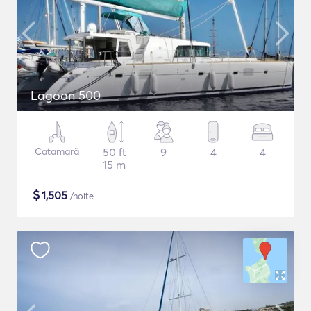
Lagoon 500
Catamarã
50 ft
9
4
4
15 m
$
1,505
/noite