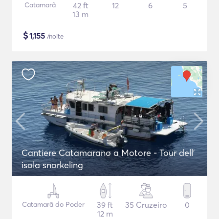
Catamarã
42 ft
12
6
5
13 m
$
1,155
/noite
Cantiere Catamarano a Motore - Tour dell'
isola snorkeling
Catamarã do Poder
39 ft
35 Cruzeiro
0
12 m