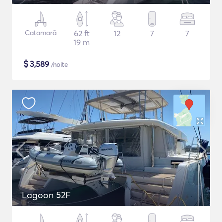
Catamarã
62 ft
12
7
7
19 m
$
3,589
/noite
Lagoon 52F