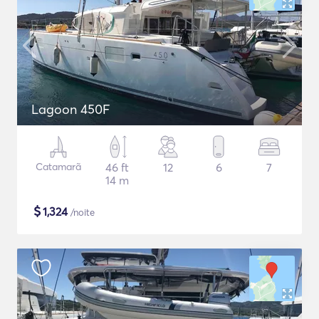
Lagoon 450F
Catamarã
46 ft
12
6
7
14 m
$
1,324
/noite