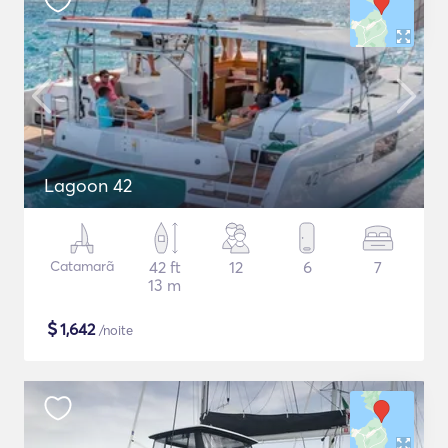
Lagoon 42
Catamarã
42 ft
12
6
7
13 m
$
1,642
/noite