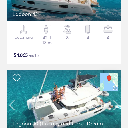
Lagoon 42
Catamarã
42 ft
8
4
4
13 m
$
1,065
/noite
Lagoon 40 (Tuscany and Corse Dream