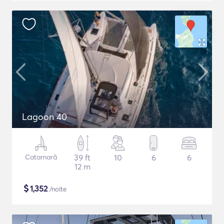
Lagoon 40
Catamarã
39 ft
10
6
6
12 m
$
1,352
/noite