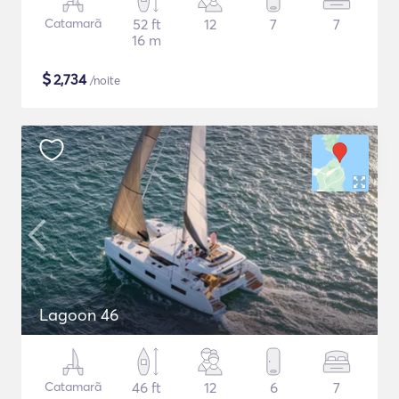
Catamarã
52 ft
12
7
7
16 m
$
2,734
/noite
Lagoon 46
Catamarã
46 ft
12
6
7