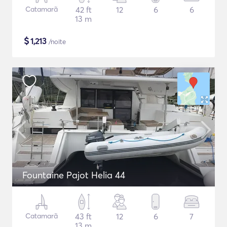
Catamarã
42 ft
12
6
6
13 m
$
1,213
/noite
Fountaine Pajot Helia 44
Catamarã
43 ft
12
6
7
13 m