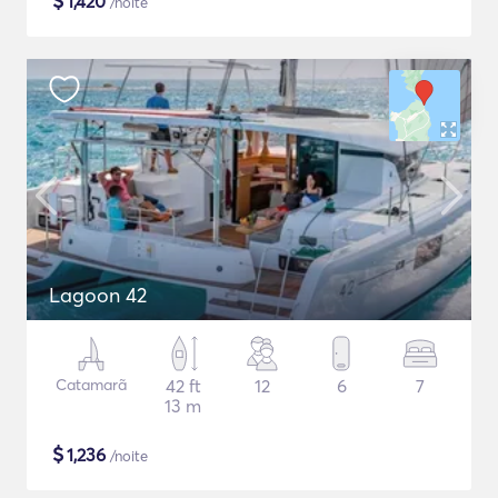
$
1,420
/noite
Lagoon 42
Catamarã
42 ft
12
6
7
13 m
$
1,236
/noite