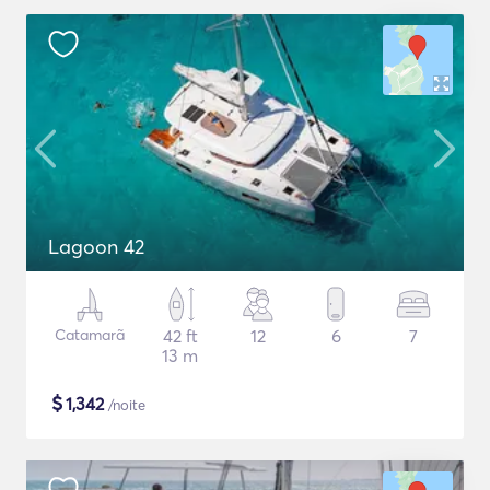
Lagoon 42
Catamarã
42 ft
12
6
7
13 m
$
1,342
/noite