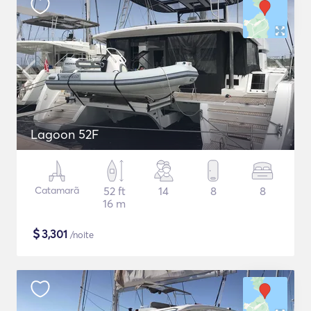
Lagoon 52F
Catamarã
52 ft
14
8
8
16 m
$
3,301
/noite