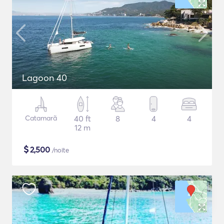
Lagoon 40
Catamarã
40 ft
8
4
4
12 m
$
2,500
/noite