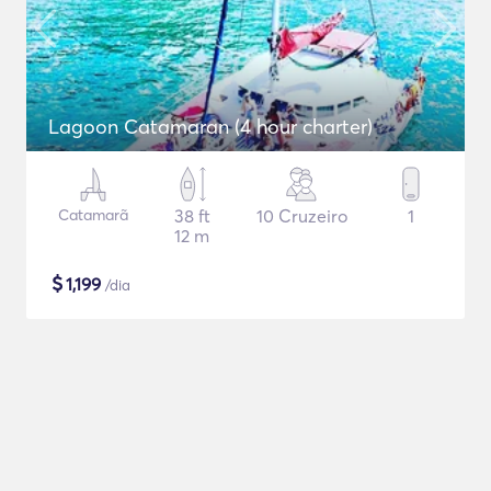
Lagoon Catamaran (4 hour charter)
Catamarã
38 ft
10 Cruzeiro
1
12 m
$
1,199
/dia