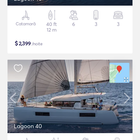
Catamarã
40 ft
6
3
3
12 m
$
2,399
/noite
Lagoon 40