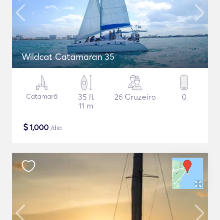
Wildcat Catamaran 35
Catamarã
35 ft
26 Cruzeiro
0
11 m
$
1,000
/dia