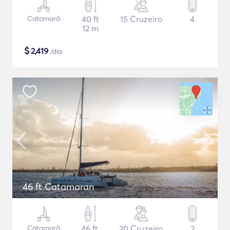
Catamarã
40 ft
15 Cruzeiro
4
12 m
$
2,419
/dia
46 ft Catamaran
Catamarã
46 ft
20 Cruzeiro
2