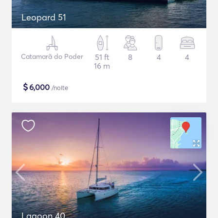
Leopard 51
Catamarã do Poder
51 ft
8
4
4
16 m
$
6,000
/noite
Lagoon 40