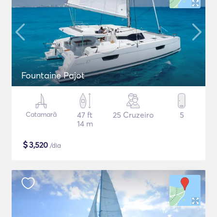
Fountaine Pajot
Catamarã
47 ft
25 Cruzeiro
5
14 m
$
3,520
/dia