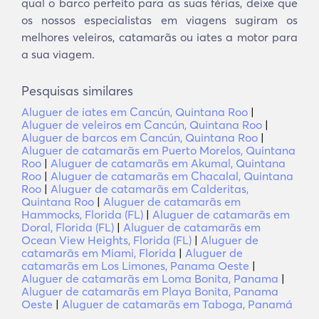
qual o barco perfeito para as suas férias, deixe que
os nossos especialistas em viagens sugiram os
melhores veleiros, catamarãs ou iates a motor para
a sua viagem.
Pesquisas similares
Aluguer de iates em Cancún, Quintana Roo
|
Aluguer de veleiros em Cancún, Quintana Roo
|
Aluguer de barcos em Cancún, Quintana Roo
|
Aluguer de catamarãs em Puerto Morelos, Quintana
Roo
|
Aluguer de catamarãs em Akumal, Quintana
Roo
|
Aluguer de catamarãs em Chacalal, Quintana
Roo
|
Aluguer de catamarãs em Calderitas,
Quintana Roo
|
Aluguer de catamarãs em
Hammocks, Florida (FL)
|
Aluguer de catamarãs em
Doral, Florida (FL)
|
Aluguer de catamarãs em
Ocean View Heights, Florida (FL)
|
Aluguer de
catamarãs em Miami, Florida
|
Aluguer de
catamarãs em Los Limones, Panama Oeste
|
Aluguer de catamarãs em Loma Bonita, Panama
|
Aluguer de catamarãs em Playa Bonita, Panama
Oeste
|
Aluguer de catamarãs em Taboga, Panamá