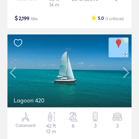
14 m
$
2,199
5.0
/dia
(1
críticas
)
Lagoon 420
Catamarã
42 ft
6
3
3
13 m