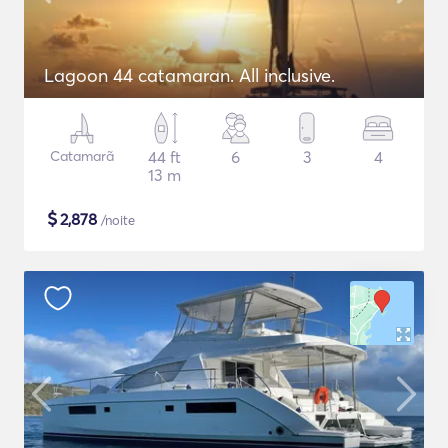
Lagoon 44 catamaran. All inclusive.
Catamarã
44 ft
6
3
4
13 m
$
2,878
/noite