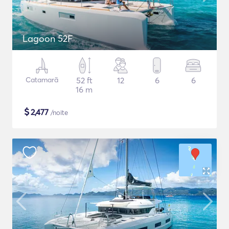
Lagoon 52F
Catamarã
52 ft
12
6
6
16 m
$
2,477
/noite