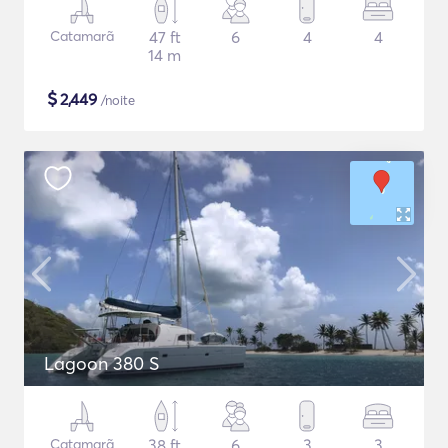
Catamarã
47 ft
6
4
4
14 m
$
2,449
/noite
Lagoon 380 S
Catamarã
38 ft
6
3
3