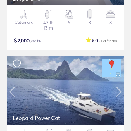
Catamarã
43 ft
6
3
3
13 m
$
2,000
5.0
/noite
(1
críticas
)
Leopard Power Cat