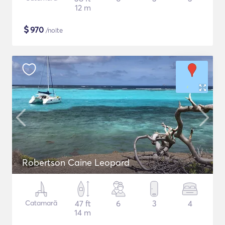
12 m
$
970
/noite
Robertson Caine Leopard
Catamarã
47 ft
6
3
4
14 m