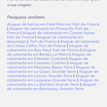
a sua viagem.
Pesquisas similares
Aluguer de barcos em Fond Mascret, Fort-de-France
|
Aluguer de catamarãs em Presquʼîle, Fort-de-
France
|
Aluguer de catamarãs em Canton Suisse,
Fort-de-France
|
Aluguer de catamarãs em
Beauregard, Fort-de-France
|
Aluguer de catamarãs
em LʼAnse Caffar, Fort-de-France
|
Aluguer de
catamarãs em Bois-Neuf, Fort-de-France
|
Aluguer
de catamarãs em Baréto, Le Marin
|
Aluguer de
catamarãs em Palmiste, Castries
|
Aluguer de
catamarãs em Canaries, Castries
|
Aluguer de
catamarãs em Matouba, Basse-Terre
|
Aluguer de
catamarãs em Le Gosier, Grande-Terre
|
Aluguer de
catamarãs em Lacroix, Grande-Terre
|
Aluguer de
catamarãs em Louisiane, Grande-Terre
|
Aluguer de
catamarãs em La Barrière, Grande-Terre
|
Aluguer
de catamarãs em Boisripeau, Grande-Terre