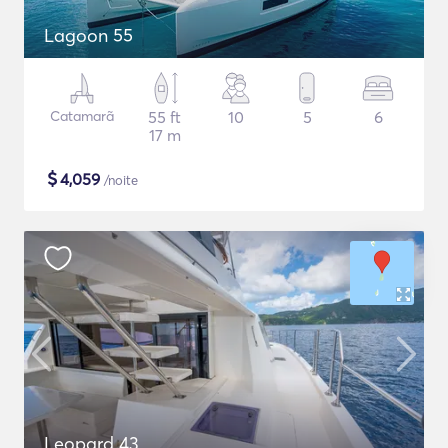
Lagoon 55
Catamarã
55 ft
10
5
6
17 m
$
4,059
/noite
Leopard 43