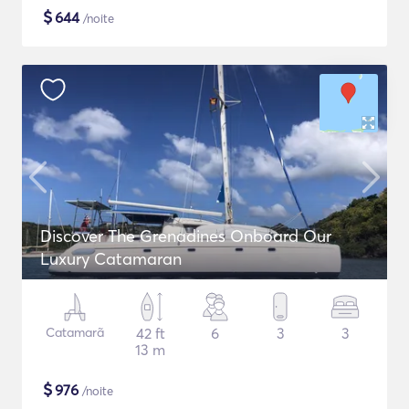
$
644
/noite
Discover The Grenadines Onboard Our
Luxury Catamaran
Catamarã
42 ft
6
3
3
13 m
$
976
/noite