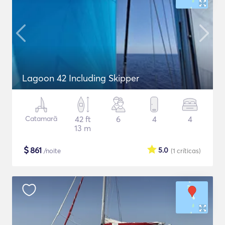
Lagoon 42 Including Skipper
Catamarã
42 ft
6
4
4
13 m
$
861
5.0
/noite
(1
críticas
)