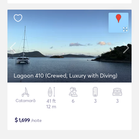
Lagoon 410 (Crewed, Luxury with Diving)
Catamarã
41 ft
6
3
3
12 m
$
1,699
/noite