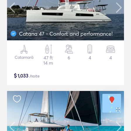
Catana 47 - Confort and performance!
Catamarã
47 ft
6
4
4
14 m
$
1,033
/noite