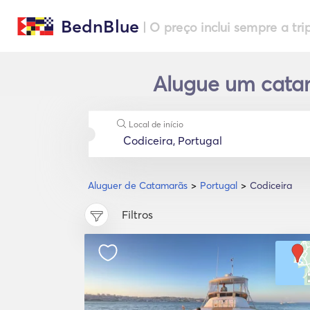
BednBlue
| O preço inclui sempre a tri
Alugue um catam
Local de início
Aluguer de Catamarãs
Portugal
Codiceira
Filtros