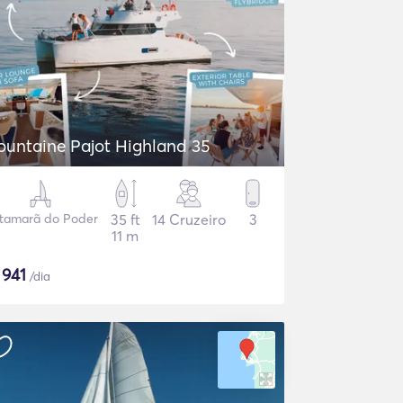
ountaine Pajot Highland 35
tamarã do Poder
35 ft
14 Cruzeiro
3
11 m
$
941
/dia