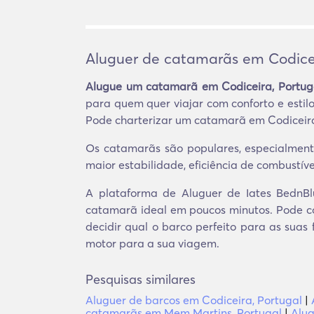
Aluguer de catamarãs em Codicei
Alugue um catamarã em Codiceira, Portug
para quem quer viajar com conforto e estil
Pode charterizar um catamarã em Codiceira,
Os catamarãs são populares, especialmente
maior estabilidade, eficiência de combustí
A plataforma de Aluguer de Iates BednBlu
catamarã ideal em poucos minutos. Pode co
decidir qual o barco perfeito para as suas 
motor para a sua viagem.
Pesquisas similares
Aluguer de barcos em Codiceira, Portugal
|
catamarãs em Mem Martins, Portugal
|
Alug