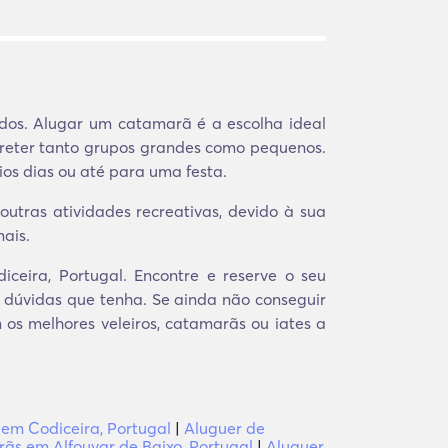
dos. Alugar um catamarã é a escolha ideal
ntreter tanto grupos grandes como pequenos.
os dias ou até para uma festa.
utras atividades recreativas, devido à sua
ais.
ceira, Portugal. Encontre e reserve o seu
 dúvidas que tenha. Se ainda não conseguir
m os melhores veleiros, catamarãs ou iates a
 em Codiceira, Portugal
|
Aluguer de
ãs em Alfouvar de Baixo, Portugal
|
Aluguer