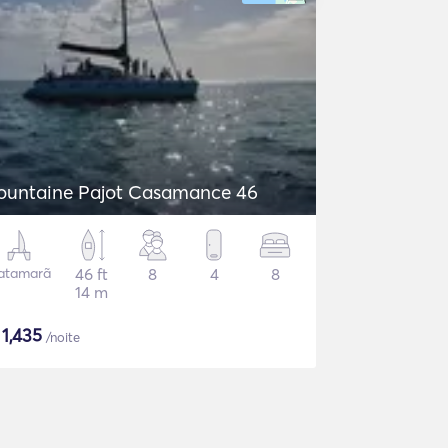
ountaine Pajot Casamance 46
atamarã
46 ft
8
4
8
14 m
$
1,435
/noite