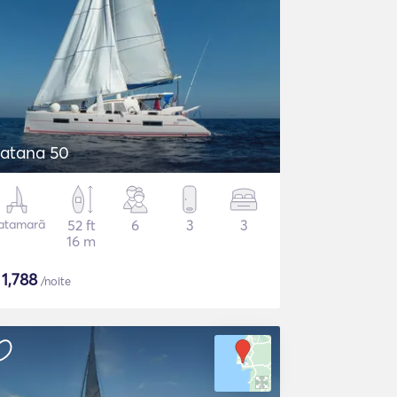
atana 50
atamarã
52 ft
6
3
3
16 m
$
1,788
/noite