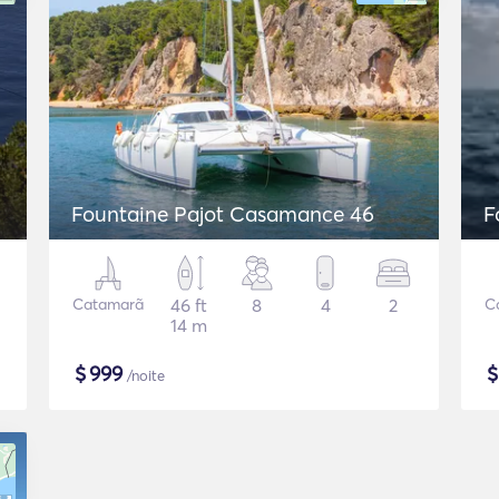
Fountaine Pajot Casamance 46
F
Catamarã
46 ft
8
4
2
C
14 m
$
999
/noite