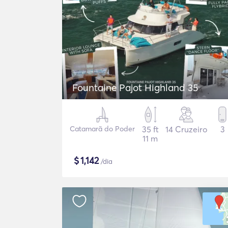
Fountaine Pajot Highland 35
Catamarã do Poder
35 ft
14 Cruzeiro
3
11 m
$
1,142
/dia