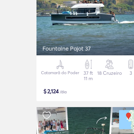
Fountaine Pajot 37
Catamarã do Poder
37 ft
18 Cruzeiro
3
11 m
$
2,124
/dia