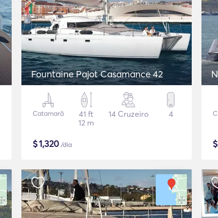
Fountaine Pajot Casamance 42
N
Catamarã
41 ft
14 Cruzeiro
4
C
12 m
$
1,320
/dia