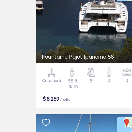
Fountaine Pajot Ipanema 58
Catamarã
58 ft
8
4
4
18 m
$
8,269
/noite