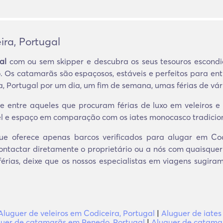
ra, Portugal
al
com ou sem skipper e descubra os seus tesouros escondi
o. Os catamarãs são espaçosos, estáveis e perfeitos para e
 Portugal por um dia, um fim de semana, umas férias de vári
 entre aqueles que procuram férias de luxo em veleiros e o
vel e espaço em comparação com os iates monocasco tradicion
e oferece apenas barcos verificados para alugar em Codi
ntactar diretamente o proprietário ou a nós com quaisquer
férias, deixe que os nossos especialistas em viagens sugira
Aluguer de veleiros em Codiceira, Portugal
|
Aluguer de iates
uer de catamarãs em Penedo, Portugal
|
Aluguer de catamar