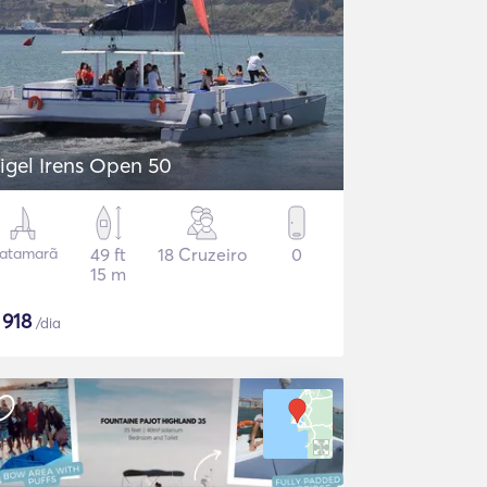
igel Irens Open 50
atamarã
49 ft
18 Cruzeiro
0
15 m
$
918
/dia