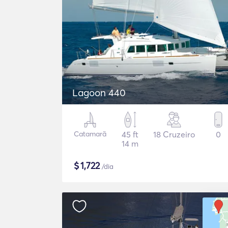
Lagoon 440
Catamarã
45 ft
18 Cruzeiro
0
14 m
$
1,722
/dia