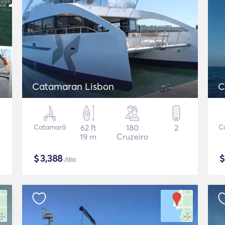
Catamaran Lisbon
C
Catamarã
62 ft
180
2
C
19 m
Cruzeiro
$
3,388
/dia