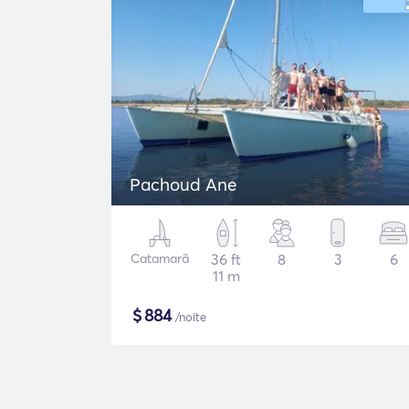
Pachoud Ane
Catamarã
36 ft
8
3
6
11 m
$
884
/noite