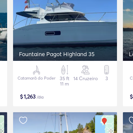
Fountaine Pagot Highland 35
L
Catamarã do Poder
35 ft
14 Cruzeiro
3
C
11 m
$
1,263
/dia