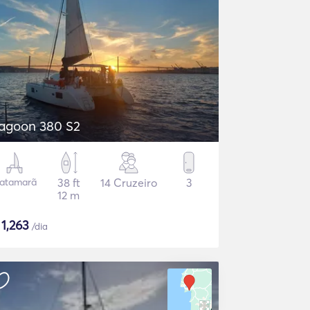
agoon 380 S2
atamarã
38 ft
14 Cruzeiro
3
12 m
$
1,263
/dia