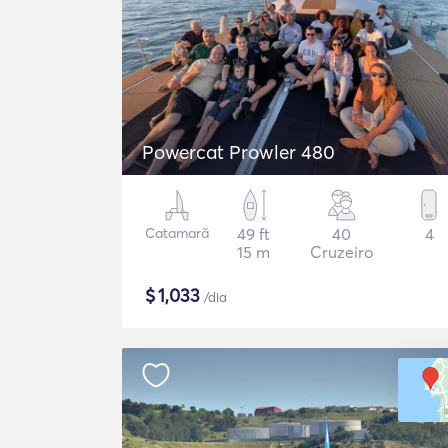
Powercat Prowler 480
Catamarã
49 ft
40
4
15 m
Cruzeiro
$
1,033
/dia