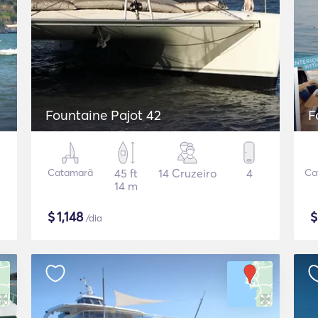
Fountaine Pajot 42
F
Catamarã
45 ft
14 Cruzeiro
4
Ca
14 m
$
1,148
/dia