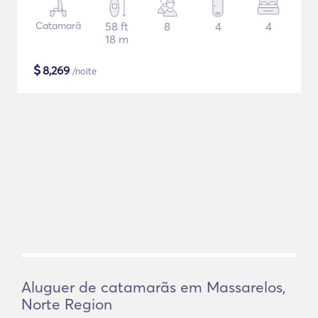
Catamarã
58 ft
8
4
4
18 m
$
8,269
/noite
Aluguer de catamarãs em Massarelos,
Norte Region