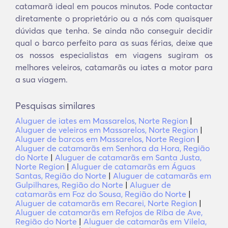
catamarã ideal em poucos minutos. Pode contactar
diretamente o proprietário ou a nós com quaisquer
dúvidas que tenha. Se ainda não conseguir decidir
qual o barco perfeito para as suas férias, deixe que
os nossos especialistas em viagens sugiram os
melhores veleiros, catamarãs ou iates a motor para
a sua viagem.
Pesquisas similares
Aluguer de iates em Massarelos, Norte Region
|
Aluguer de veleiros em Massarelos, Norte Region
|
Aluguer de barcos em Massarelos, Norte Region
|
Aluguer de catamarãs em Senhora da Hora, Região
do Norte
|
Aluguer de catamarãs em Santa Justa,
Norte Region
|
Aluguer de catamarãs em Águas
Santas, Região do Norte
|
Aluguer de catamarãs em
Gulpilhares, Região do Norte
|
Aluguer de
catamarãs em Foz do Sousa, Região do Norte
|
Aluguer de catamarãs em Recarei, Norte Region
|
Aluguer de catamarãs em Refojos de Riba de Ave,
Região do Norte
|
Aluguer de catamarãs em Vilela,