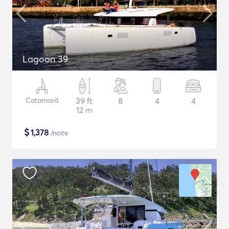
Lagoon 39
Catamarã
39 ft
8
4
4
12 m
$
1,378
/noite