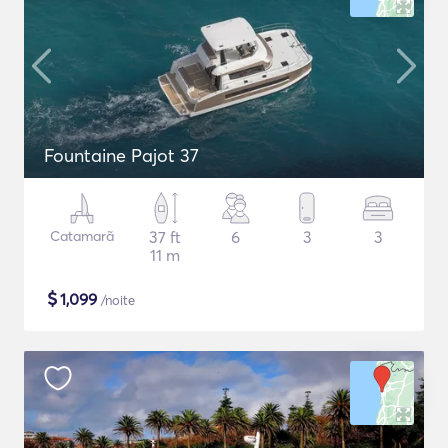
Fountaine Pajot 37
Catamarã
37 ft
6
3
3
11 m
$
1,099
/noite