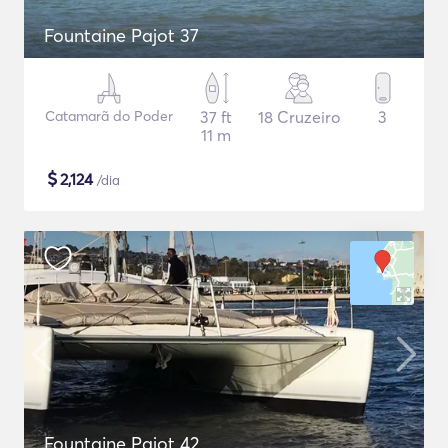
Fountaine Pajot 37
Catamarã do Poder
37 ft
18 Cruzeiro
3
11 m
$
2,124
/dia
Fountaine Pajot 42