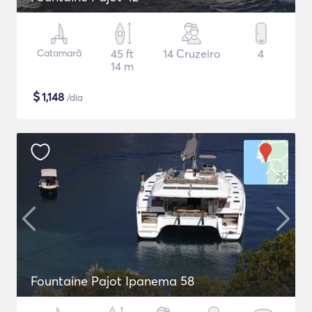
Catamarã
45 ft
14 Cruzeiro
4
14 m
$
1,148
/dia
Fountaine Pajot Ipanema 58