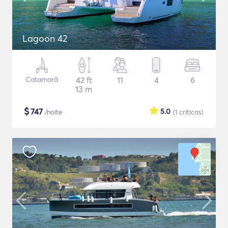
Lagoon 42
Catamarã
42 ft
11
4
6
13 m
$
747
5.0
/noite
(1
críticas
)