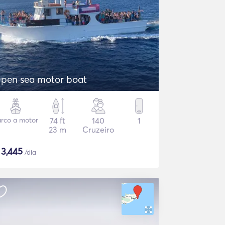
pen sea motor boat
rco a motor
74 ft
140
1
23 m
Cruzeiro
$
3,445
/dia