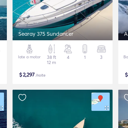
Searay 375 Sundancer
A
Iate a motor
38 ft
4
1
3
Ba
12 m
$
2,297
/noite