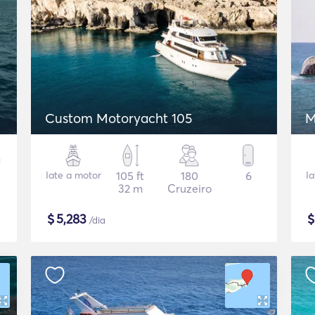
Custom Motoryacht 105
M
Iate a motor
105 ft
180
6
Ia
32 m
Cruzeiro
$
5,283
/dia