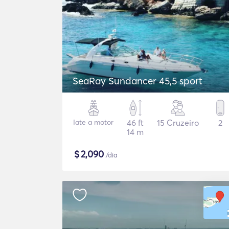
SeaRay Sundancer 45,5 sport
Iate a motor
46 ft
15 Cruzeiro
2
14 m
$
2,090
/dia