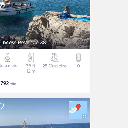
rincess Revenge 38
ate a motor
38 ft
25 Cruzeiro
0
12 m
$
792
/dia