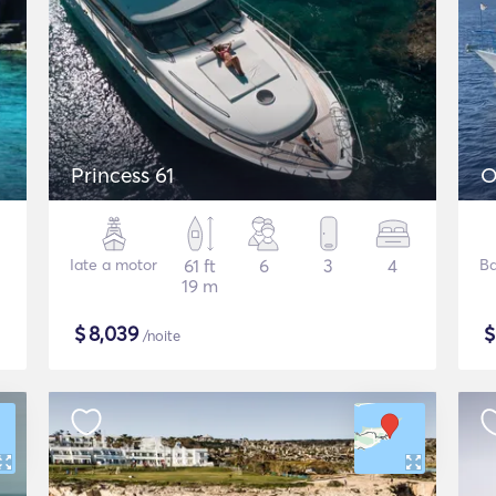
Princess 61
O
Iate a motor
61 ft
6
3
4
Ba
19 m
$
8,039
/noite