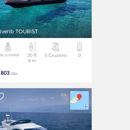
iverib TOURIST
ate a motor
20 ft
5 Cruzeiro
0
6 m
$
803
/dia