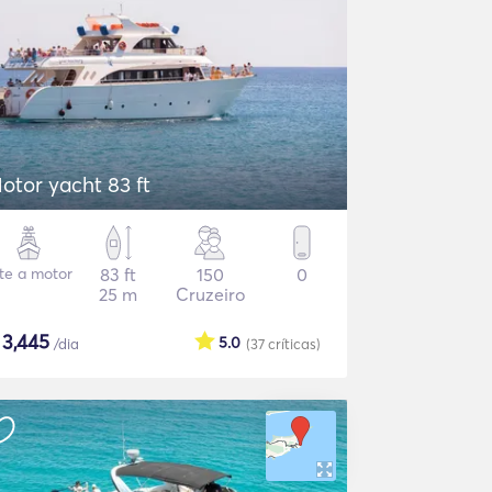
otor yacht 83 ft
te a motor
83 ft
150
0
25 m
Cruzeiro
$
3,445
5.0
/dia
(37
críticas
)