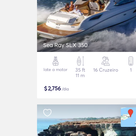
Sea Ray SLX 350
Iate a motor
35 ft
16 Cruzeiro
1
11 m
$
2,756
/dia