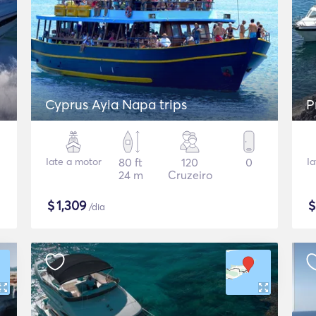
Cyprus Ayia Napa trips
P
Iate a motor
80 ft
120
0
I
24 m
Cruzeiro
$
1,309
/dia