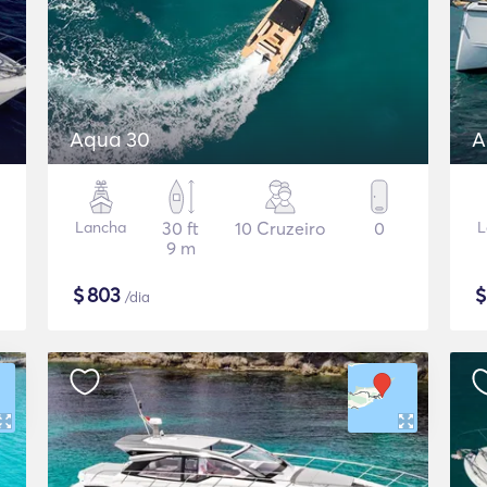
Aqua 30
A
Lancha
30 ft
10 Cruzeiro
0
L
9 m
$
803
/dia