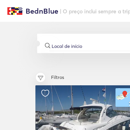
BednBlue
| O preço inclui sempre a tri
Filtros