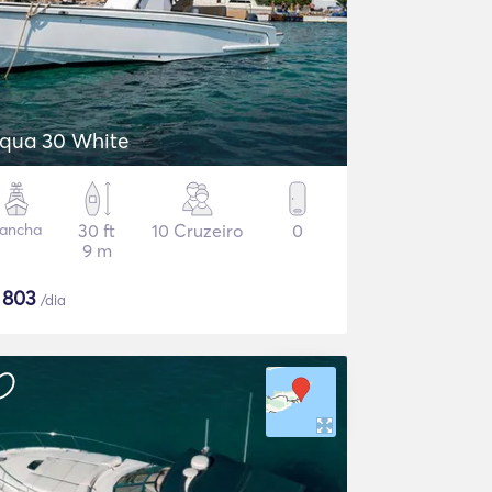
qua 30 White
ancha
30 ft
10 Cruzeiro
0
9 m
$
803
/dia