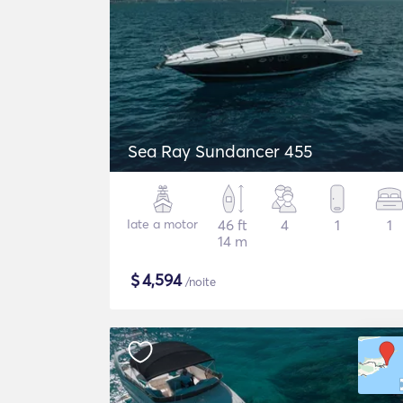
Sea Ray Sundancer 455
Iate a motor
46 ft
4
1
1
14 m
$
4,594
/noite