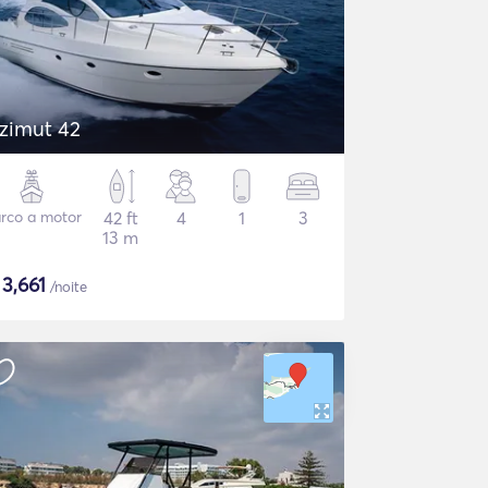
zimut 42
rco a motor
42 ft
4
1
3
13 m
$
3,661
/noite