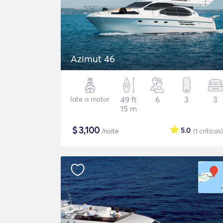
Azimut 46
Iate a motor
49 ft
6
3
3
15 m
$
3,100
5.0
/noite
(1
críticas
)