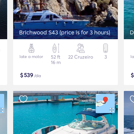
Brichwood S43 (price is for 3 hours)
D
Iate a motor
52 ft
22 Cruzeiro
3
I
16 m
$
539
/dia