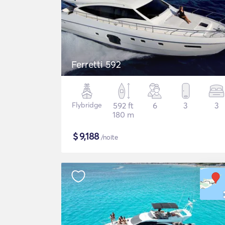
Ferretti 592
Flybridge
592 ft
6
3
3
180 m
$
9,188
/noite