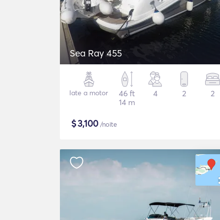
Sea Ray 455
Iate a motor
46 ft
4
2
2
14 m
$
3,100
/noite