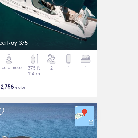
ea Ray 375
rco a motor
375 ft
2
1
1
114 m
$
2,756
/noite