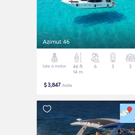
Azimut 46
Iate a motor
46 ft
6
3
3
14 m
$
3,847
/noite