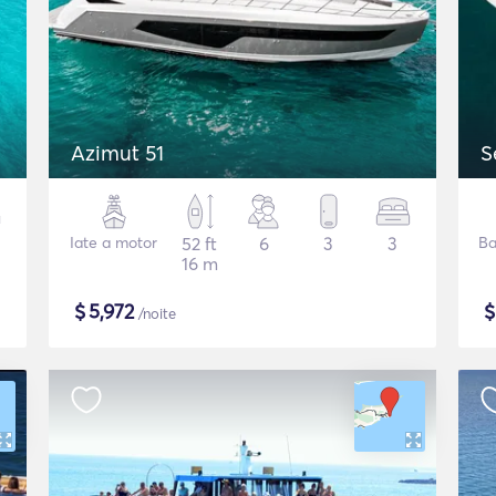
Azimut 51
S
Iate a motor
52 ft
6
3
3
Ba
16 m
$
5,972
/noite