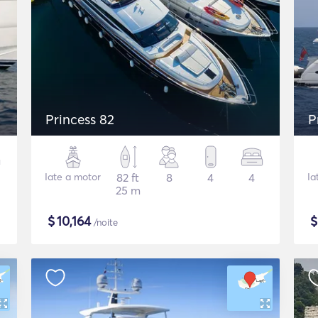
Princess 82
P
Iate a motor
82 ft
8
4
4
Ia
25 m
$
10,164
/noite