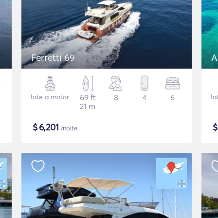
Ferretti 69
A
Iate a motor
69 ft
8
4
6
Ia
21 m
$
6,201
/noite