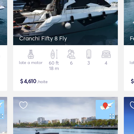
Cranchi Fifty 8 Fly
F
Iate a motor
60 ft
6
3
4
Ia
18 m
$
4,610
/noite