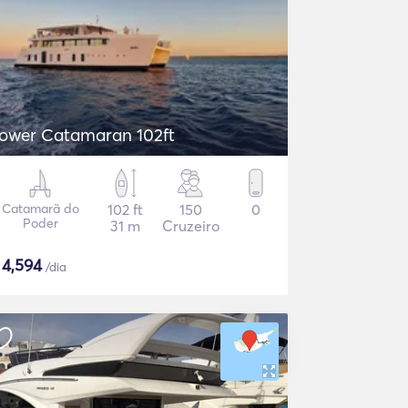
ower Catamaran 102ft
Catamarã do
102 ft
150
0
Poder
31 m
Cruzeiro
$
4,594
/dia