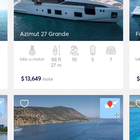
Azimut 27 Grande
F
Iate a motor
88 ft
10
5
7
Ia
27 m
$
13,649
/noite