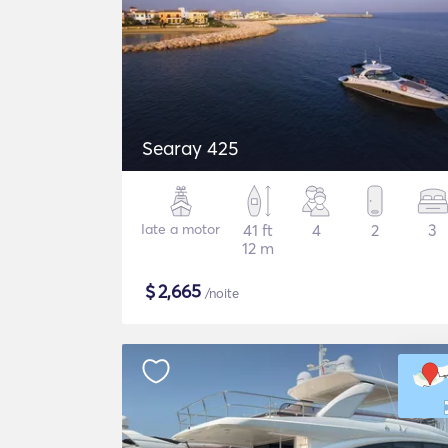
Searay 425
Iate a motor
41 ft
4
2
3
12 m
$
2,665
/noite