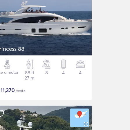
rincess 88
te a motor
88 ft
8
4
4
27 m
$
11,370
/noite