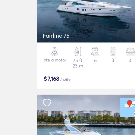
Fairline 75
Iate a motor
75 ft
6
3
4
23 m
$
7,168
/noite