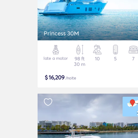
Princess 30M
Iate a motor
98 ft
10
5
7
30 m
$
16,209
/noite