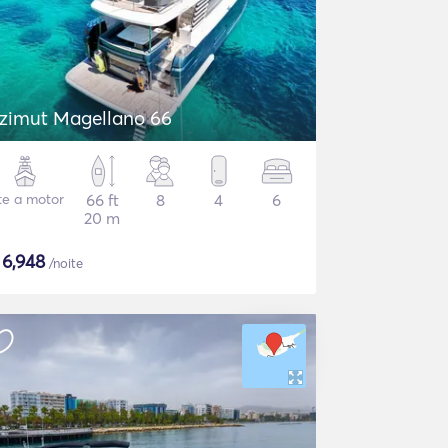
zimut Magellano 66
te a motor
66 ft
8
4
6
20 m
$
6,948
/noite