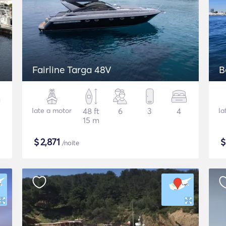
Fairline Targa 48V
B
Iate a motor
48 ft
6
3
4
Ia
15 m
$
2,871
/noite