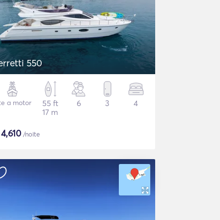
erretti 550
te a motor
55 ft
6
3
4
17 m
$
4,610
/noite