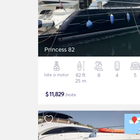
Princess 82
Iate a motor
82 ft
8
4
5
25 m
$
11,829
/noite