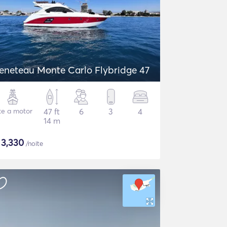
eneteau Monte Carlo Flybridge 47
te a motor
47 ft
6
3
4
14 m
$
3,330
/noite