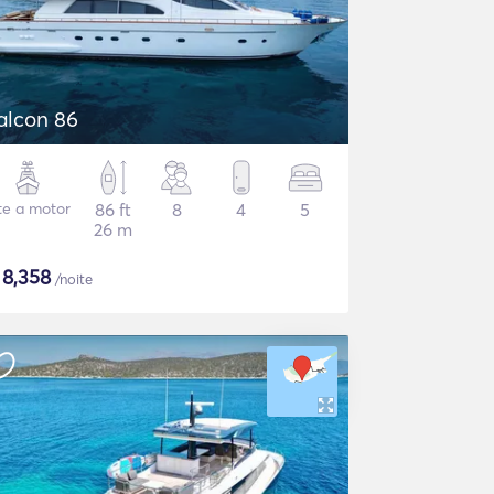
alcon 86
te a motor
86 ft
8
4
5
26 m
$
8,358
/noite