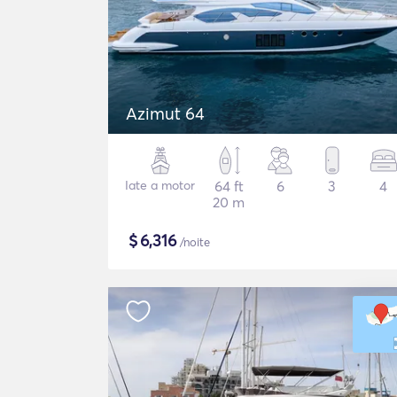
Azimut 64
Iate a motor
64 ft
6
3
4
20 m
$
6,316
/noite