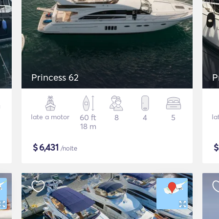
Princess 62
P
Iate a motor
60 ft
8
4
5
Ia
18 m
$
6,431
/noite