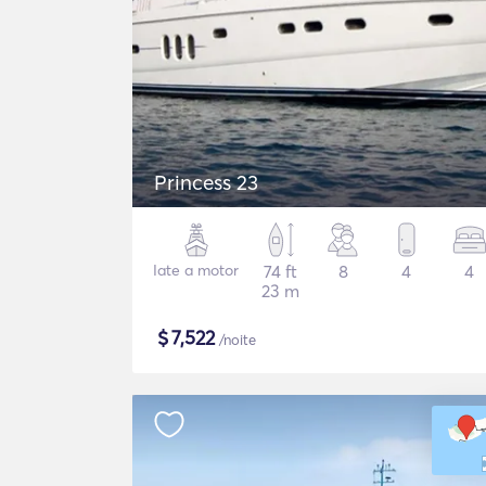
Princess 23
Iate a motor
74 ft
8
4
4
23 m
$
7,522
/noite