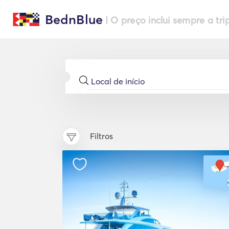
BednBlue
| O preço inclui sempre a tri
Filtros