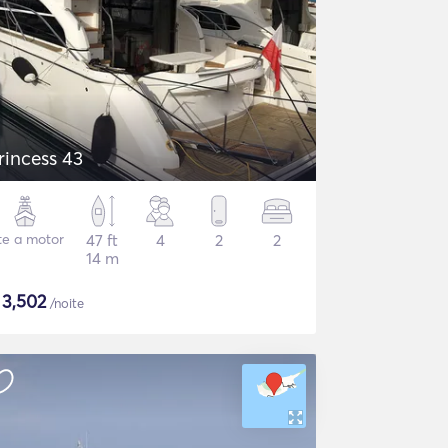
rincess 43
te a motor
47 ft
4
2
2
14 m
$
3,502
/noite