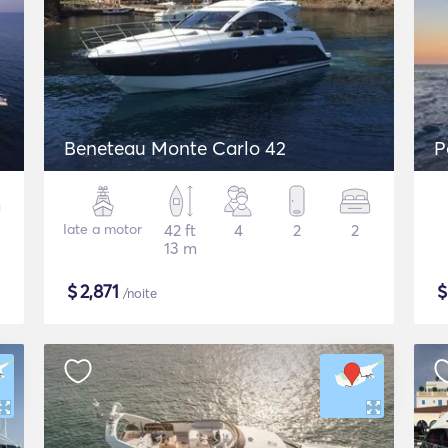
Beneteau Monte Carlo 42
P
Iate a motor
42 ft
4
2
2
13 m
$
2,871
/noite