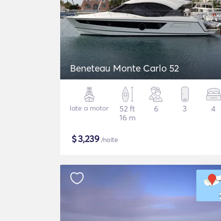
Beneteau Monte Carlo 52
Iate a motor
52 ft
6
3
4
16 m
$
3,239
/noite