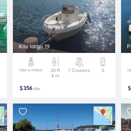
Kay largo 19
P
Iate a motor
20 ft
7 Cruzeiro
0
I
6 m
$
356
/dia