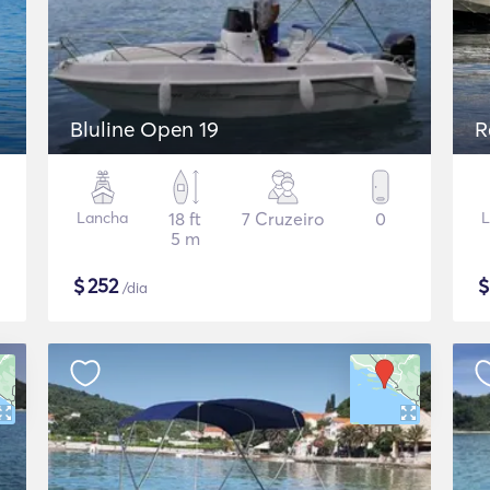
Bluline Open 19
R
Lancha
18 ft
7 Cruzeiro
0
L
5 m
$
252
/dia