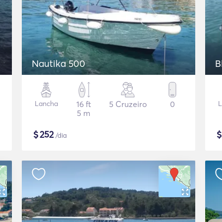
Nautika 500
B
Lancha
16 ft
5 Cruzeiro
0
L
5 m
$
252
/dia