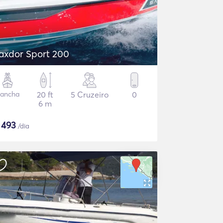
axdor Sport 200
ancha
20 ft
5 Cruzeiro
0
6 m
$
493
/dia