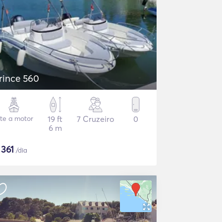
rince 560
ate a motor
19 ft
7 Cruzeiro
0
6 m
$
361
/dia