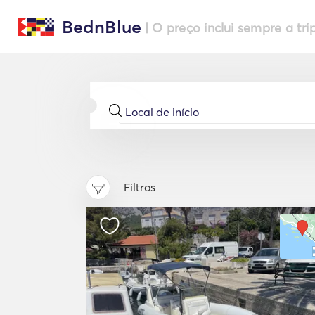
BednBlue
| O preço inclui sempre a tri
Filtros