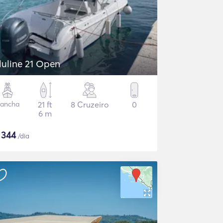
luline 21 Open
ancha
21 ft
8 Cruzeiro
0
6 m
$
344
/dia