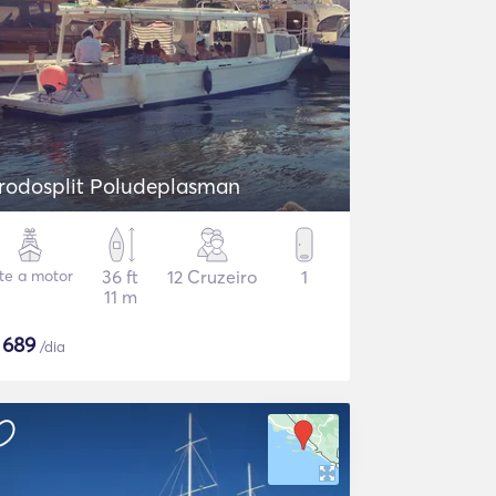
rodosplit Poludeplasman
ate a motor
36 ft
12 Cruzeiro
1
11 m
$
689
/dia