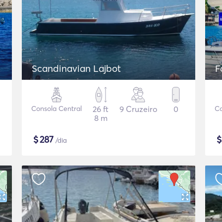
Scandinavian Lajbot
F
Consola Central
26 ft
9 Cruzeiro
0
Co
8 m
$
287
/dia