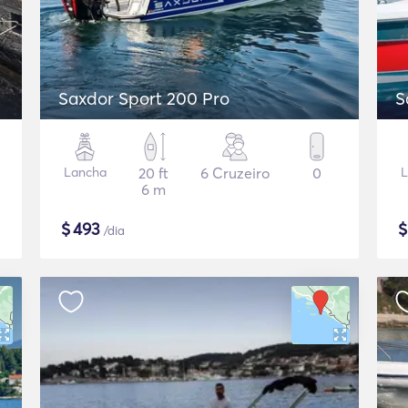
Saxdor Sport 200 Pro
S
Lancha
20 ft
6 Cruzeiro
0
L
6 m
$
493
/dia