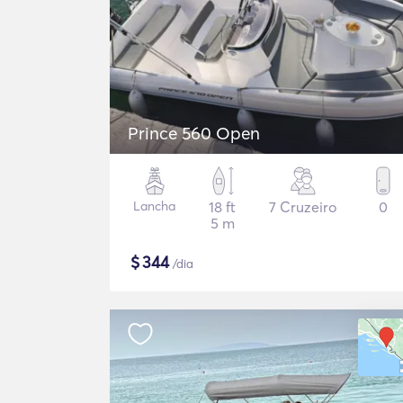
Prince 560 Open
Lancha
18 ft
7 Cruzeiro
0
5 m
$
344
/dia