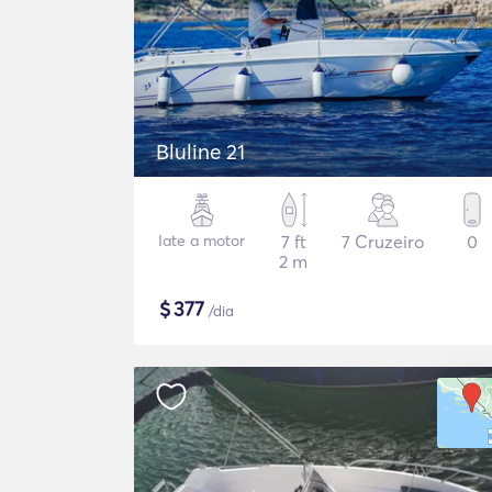
Bluline 21
Iate a motor
7 ft
7 Cruzeiro
0
2 m
$
377
/dia