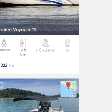
anieri Voyager 19
ancha
19 ft
7 Cruzeiro
0
6 m
$
223
/dia