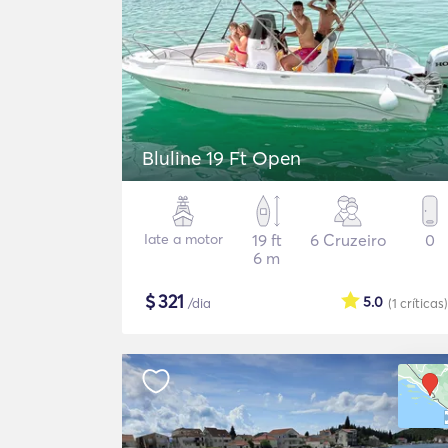
Bluline 19 Ft Open
Iate a motor
19 ft
6 Cruzeiro
0
6 m
$
321
5.0
/dia
(1
críticas
)