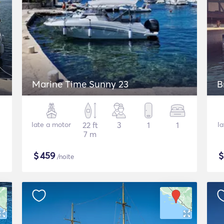
Marine Time Sunny 23
B
Iate a motor
22 ft
3
1
1
I
7 m
$
459
/noite