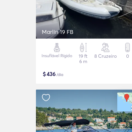
Marlin 19 FB
Insuflável Rígido
19 ft
8 Cruzeiro
0
6 m
$
436
/dia