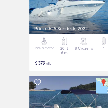
Prince 625 Sundeck, 2022.
Iate a motor
20 ft
8 Cruzeiro
1
6 m
$
379
/dia