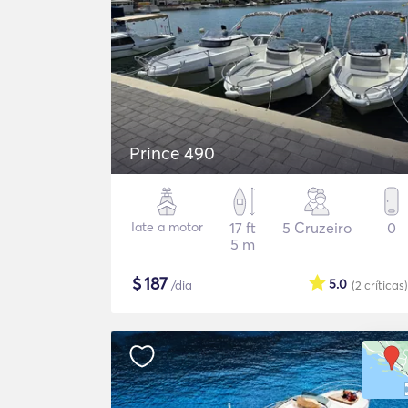
Prince 490
Iate a motor
17 ft
5 Cruzeiro
0
5 m
$
187
5.0
/dia
(2
críticas
)