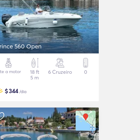
rince 560 Open
ate a motor
18 ft
6 Cruzeiro
0
5 m
$
344
/dia