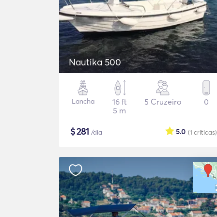
Nautika 500
Lancha
16 ft
5 Cruzeiro
0
5 m
$
281
5.0
/dia
(1
críticas
)