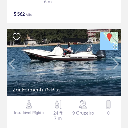
6 m
$
562
/dia
Zar Formenti 75 Plus
Insuflável Rígido
24 ft
9 Cruzeiro
0
7 m