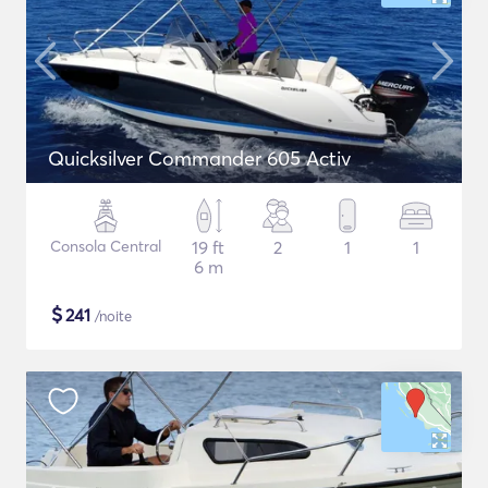
Quicksilver Commander 605 Activ
Consola Central
19 ft
2
1
1
6 m
$
241
/noite