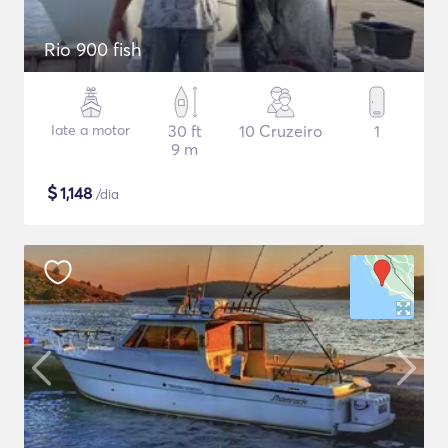
Rio 900 fish
Iate a motor
30 ft
10 Cruzeiro
1
9 m
$
1,148
/dia