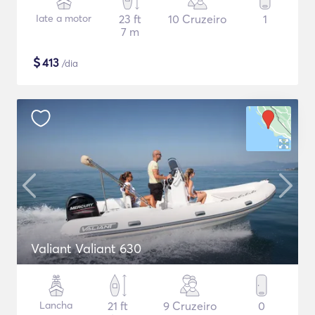
Iate a motor
23 ft
10 Cruzeiro
1
7 m
$
413
/dia
Valiant Valiant 630
Lancha
21 ft
9 Cruzeiro
0