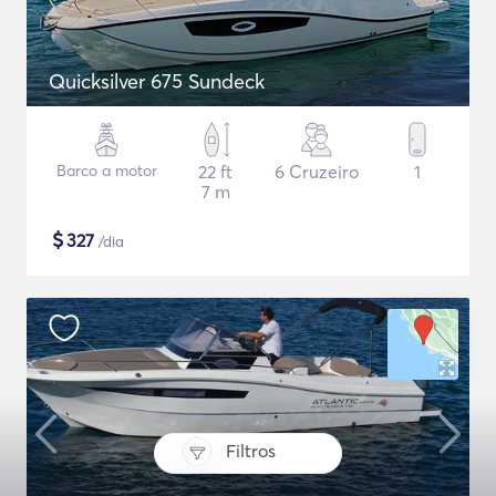
Quicksilver 675 Sundeck
Barco a motor
22 ft
6 Cruzeiro
1
7 m
$
327
/dia
Filtros