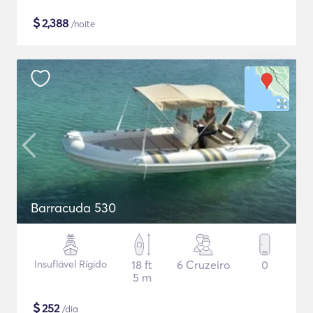
$
2,388
/noite
Barracuda 530
Insuflável Rígido
18 ft
6 Cruzeiro
0
5 m
$
252
/dia