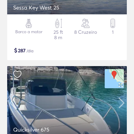
Sessa Key West 25
Barco a motor
25 ft
8 Cruzeiro
1
8 m
$
287
/dia
Quicksilver 675