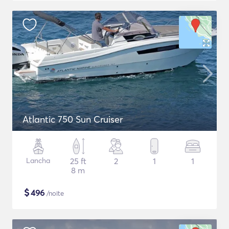
Atlantic 750 Sun Cruiser
Lancha
25 ft
2
1
1
8 m
$
496
/noite