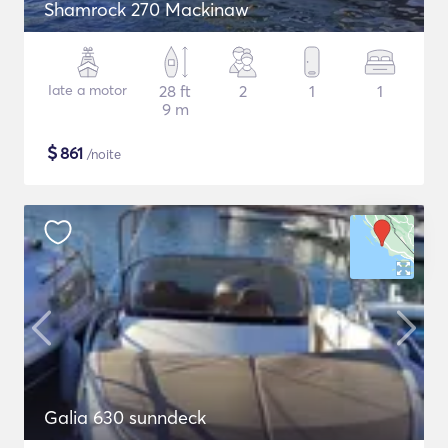
Shamrock 270 Mackinaw
Iate a motor
28 ft
2
1
1
9 m
$
861
/noite
Galia 630 sunndeck