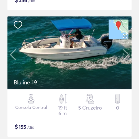
$
356
/dia
Bluline 19
Consola Central
19 ft
5 Cruzeiro
0
6 m
$
155
/dia