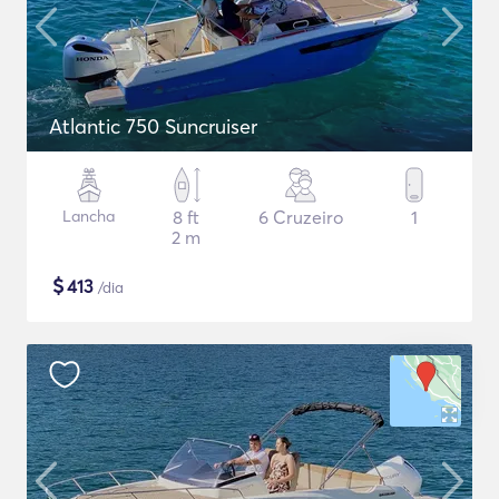
Atlantic 750 Suncruiser
Lancha
8 ft
6 Cruzeiro
1
2 m
$
413
/dia