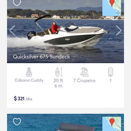
Quicksilver 675 Sundeck
Cabana Cuddy
20 ft
7 Cruzeiro
1
6 m
$
321
/dia