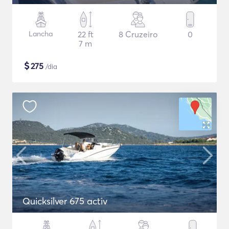
Lancha
22 ft
8 Cruzeiro
0
7 m
$
275
/dia
Quicksilver 675 activ