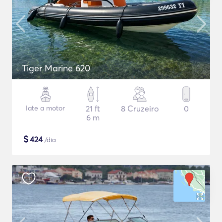
Tiger Marine 620
Iate a motor
21 ft
8 Cruzeiro
0
6 m
$
424
/dia