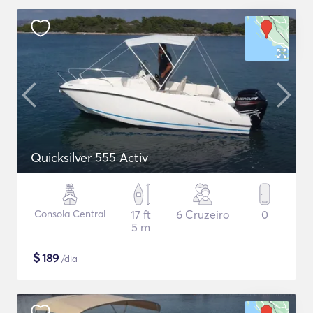
Quicksilver 555 Activ
Consola Central
17 ft
6 Cruzeiro
0
5 m
$
189
/dia