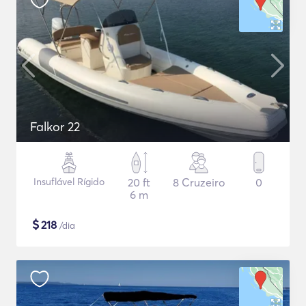
Falkor 22
Insuflável Rígido
20 ft
8 Cruzeiro
0
6 m
$
218
/dia