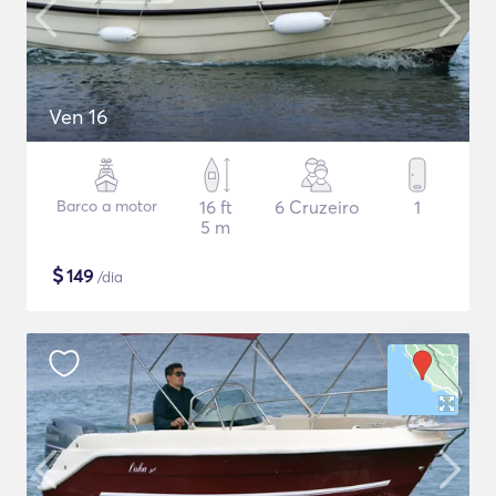
Ven 16
Barco a motor
16 ft
6 Cruzeiro
1
5 m
$
149
/dia