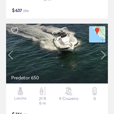
$
637
/dia
Predator 650
Lancha
21 ft
9 Cruzeiro
0
6 m