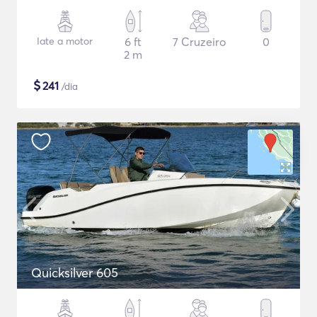
Iate a motor
6 ft
7 Cruzeiro
0
2 m
$
241
/dia
Quicksilver 605