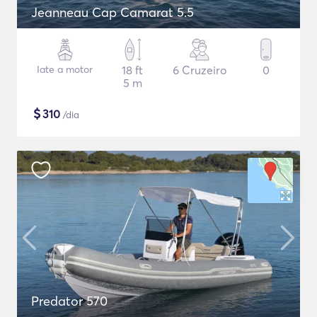
Jeanneau Cap Camarat 5.5
Iate a motor
18 ft
6 Cruzeiro
0
5 m
$
310
/dia
Predator 570