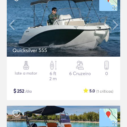
Quicksilver 555
Iate a motor
6 ft
6 Cruzeiro
0
2 m
$
252
5.0
/dia
(1
críticas
)