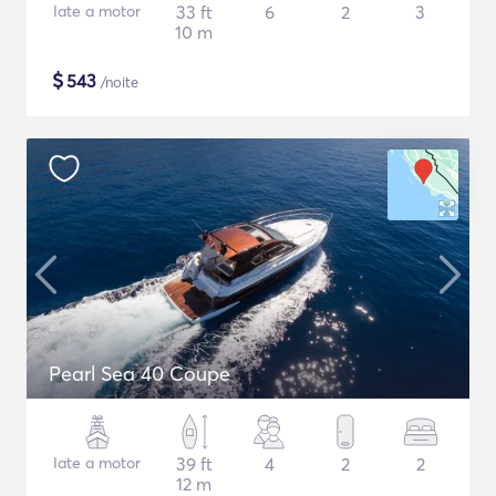
Iate a motor
33 ft
6
2
3
10 m
$
543
/noite
Pearl Sea 40 Coupe
Iate a motor
39 ft
4
2
2
12 m