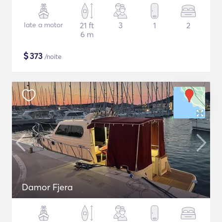
Iate a motor
21 ft
3
1
2
6 m
$
373
/noite
Damor Fjera