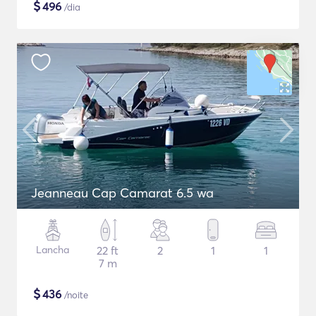
$
496
/dia
Jeanneau Cap Camarat 6.5 wa
Lancha
22 ft
2
1
1
7 m
$
436
/noite