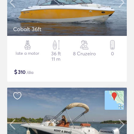
Cobalt 36ft
Iate a motor
36 ft
8 Cruzeiro
0
11 m
$
310
/dia