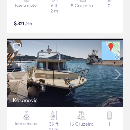
Iate a motor
6 ft
8 Cruzeiro
0
2 m
$
321
/dia
Kosanovic
Iate a motor
39 ft
16 Cruzeiro
1
12 m