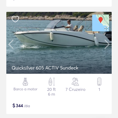
Quicksilver 605 ACTIV Sundeck
Barco a motor
20 ft
7 Cruzeiro
1
6 m
$
344
/dia