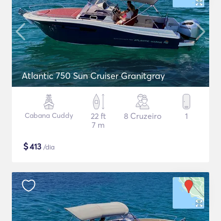
Atlantic 750 Sun Cruiser Granitgray
Cabana Cuddy
22 ft
8 Cruzeiro
1
7 m
$
413
/dia