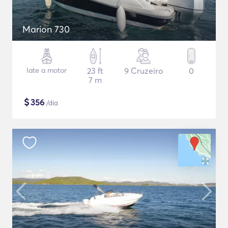
Marion 730
Iate a motor
23 ft
9 Cruzeiro
0
7 m
$
356
/dia