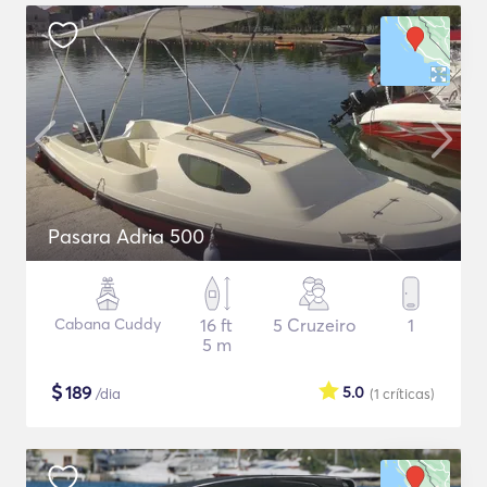
Pasara Adria 500
Cabana Cuddy
16 ft
5 Cruzeiro
1
5 m
$
189
5.0
/dia
(1
críticas
)