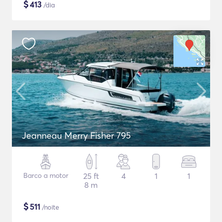
$
413
/dia
Jeanneau Merry Fisher 795
Barco a motor
25 ft
4
1
1
8 m
$
511
/noite