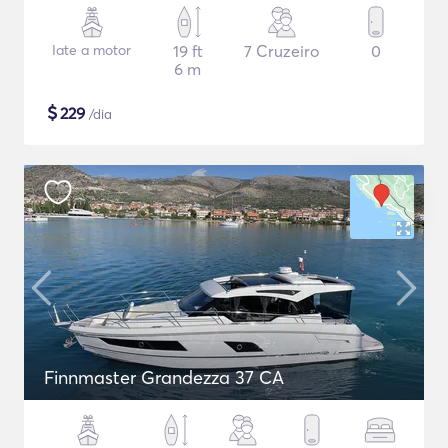
Iate a motor
19 ft
7 Cruzeiro
0
6 m
$
229
/dia
Finnmaster Grandezza 37 CA