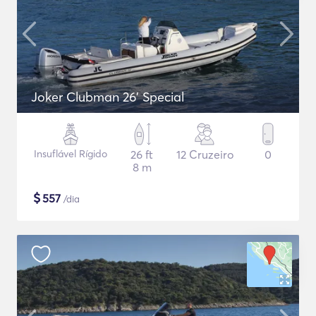
Joker Clubman 26' Special
Insuflável Rígido
26 ft
12 Cruzeiro
0
8 m
$
557
/dia