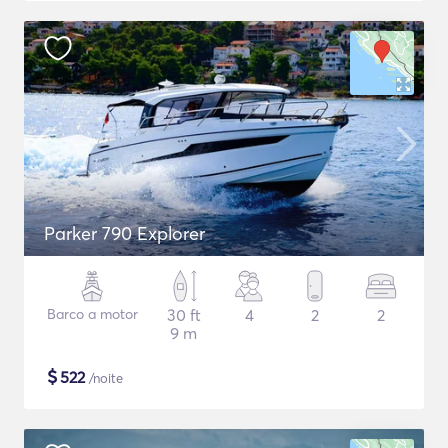
Parker 790 Explorer
Barco a motor
30 ft
4
2
2
9 m
$
522
/noite