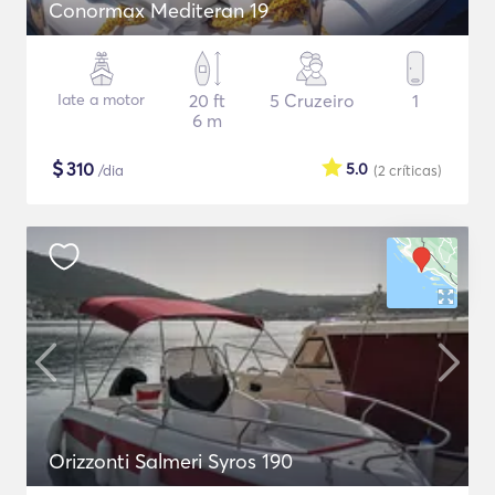
Conormax Mediteran 19
Iate a motor
20 ft
5 Cruzeiro
1
6 m
$
310
5.0
/dia
(2
críticas
)
Orizzonti Salmeri Syros 190