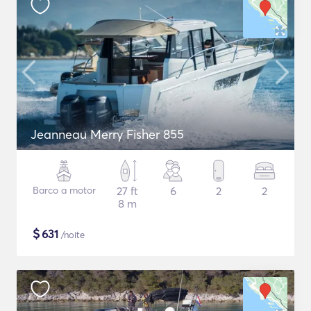
Jeanneau Merry Fisher 855
Barco a motor
27 ft
6
2
2
8 m
$
631
/noite