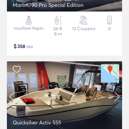
Marlin 790 Pro Special Edition
Insuflável Rígido
26 ft
12 Cruzeiro
0
8 m
$
358
/dia
Quicksilver Activ 555