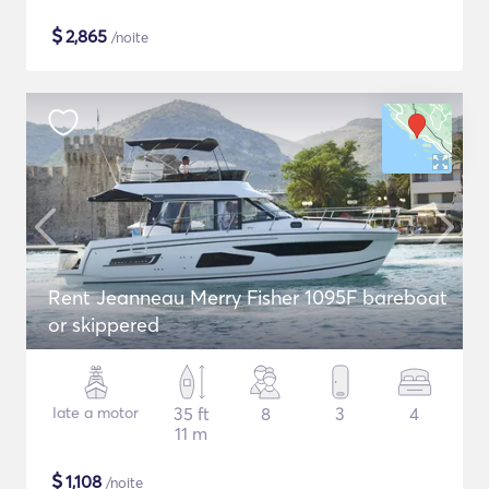
$
2,865
/noite
Rent Jeanneau Merry Fisher 1095F bareboat
or skippered
Iate a motor
35 ft
8
3
4
11 m
$
1,108
/noite