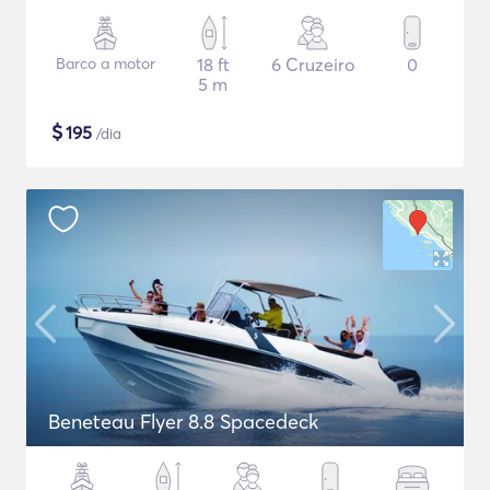
Barco a motor
18 ft
6 Cruzeiro
0
5 m
$
195
/dia
Beneteau Flyer 8.8 Spacedeck