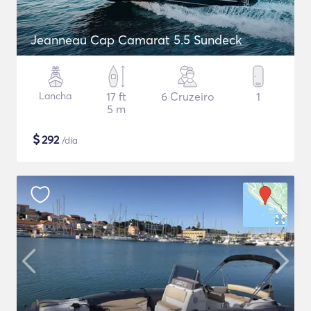
Jeanneau Cap Camarat 5.5 Sundeck
Lancha
17 ft
6 Cruzeiro
1
5 m
$
292
/dia