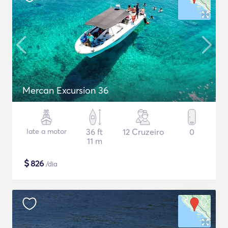
Mercan Excursion 36
Iate a motor
36 ft
12 Cruzeiro
0
11 m
$
826
/dia