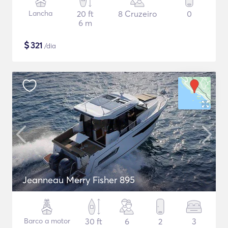
Lancha
20 ft
8 Cruzeiro
0
6 m
$
321
/dia
Jeanneau Merry Fisher 895
Barco a motor
30 ft
6
2
3