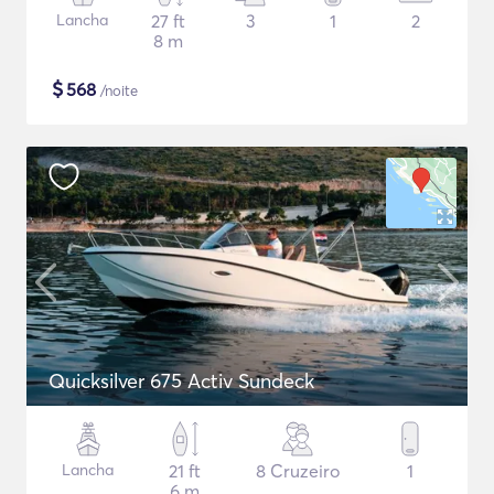
Lancha
27 ft
3
1
2
8 m
$
568
/noite
Quicksilver 675 Activ Sundeck
Lancha
21 ft
8 Cruzeiro
1
6 m