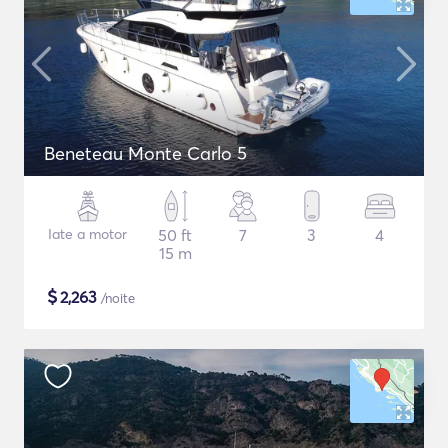
Beneteau Monte Carlo 5
Iate a motor
50 ft
7
3
4
15 m
$
2,263
/noite