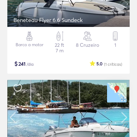
Beneteau Flyer 6.6 Sundeck
Barco a motor
22 ft
8 Cruzeiro
1
7 m
$
241
5.0
/dia
(1
críticas
)