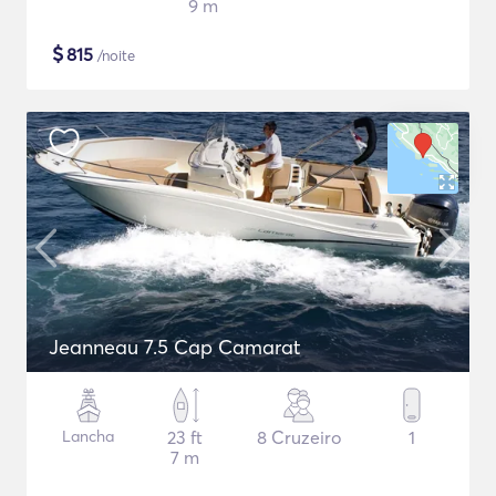
9 m
$
815
/noite
Jeanneau 7.5 Cap Camarat
Lancha
23 ft
8 Cruzeiro
1
7 m