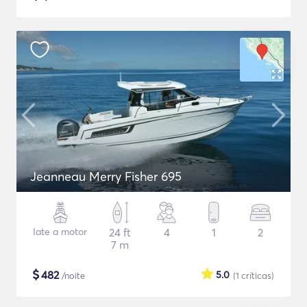
Jeanneau Merry Fisher 695
Iate a motor
24 ft
4
1
2
7 m
$
482
5.0
/noite
(1
críticas
)