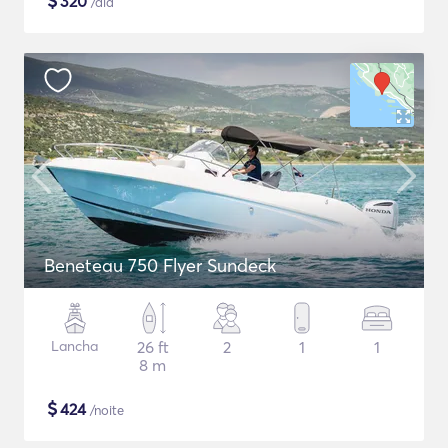
$
320
/dia
Beneteau 750 Flyer Sundeck
Lancha
26 ft
2
1
1
8 m
$
424
/noite