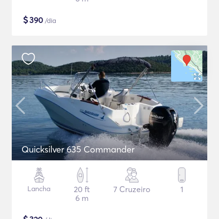
$
390
/dia
Quicksilver 635 Commander
Lancha
20 ft
7 Cruzeiro
1
6 m