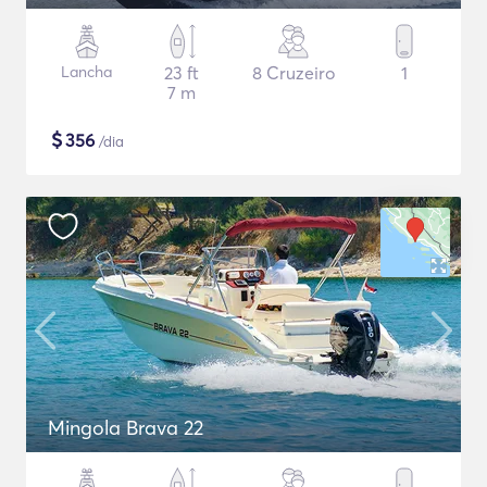
Lancha
23 ft
8 Cruzeiro
1
7 m
$
356
/dia
Mingola Brava 22