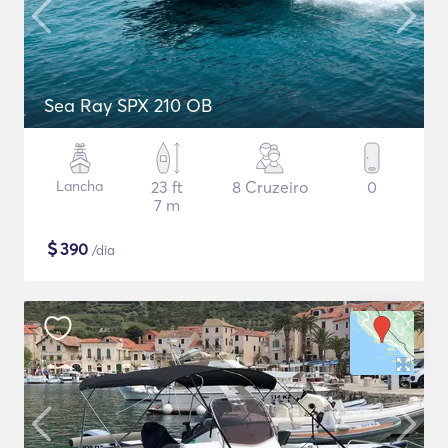
Sea Ray SPX 210 OB
Lancha
23 ft
8 Cruzeiro
0
7 m
$
390
/dia