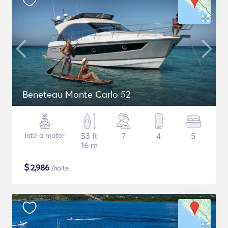
Beneteau Monte Carlo 52
Iate a motor
53 ft
7
4
5
16 m
$
2,986
/noite