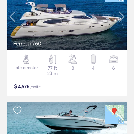
Ferretti 760
Iate a motor
77 ft
8
4
6
23 m
$
4,576
/noite