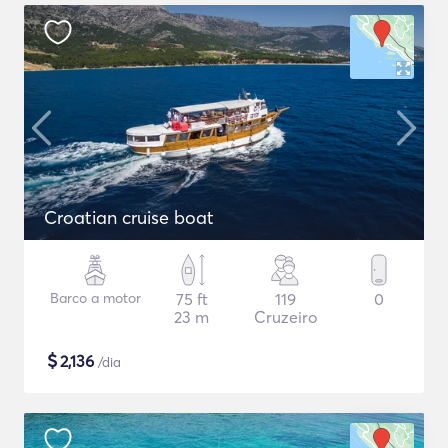
Croatian cruise boat
Barco a motor
75 ft
119
0
23 m
Cruzeiro
$
2,136
/dia