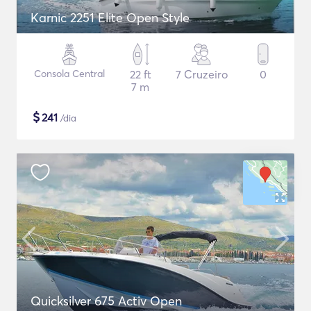
Karnic 2251 Elite Open Style
Consola Central
22 ft
7 Cruzeiro
0
7 m
$
241
/dia
Quicksilver 675 Activ Open