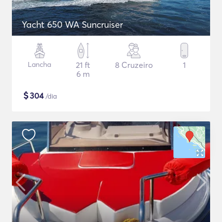
Yacht 650 WA Suncruiser
Lancha
21 ft
8 Cruzeiro
1
6 m
$
304
/dia