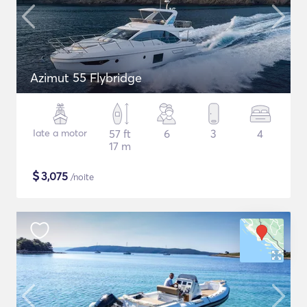
Azimut 55 Flybridge
Iate a motor
57 ft
6
3
4
17 m
$
3,075
/noite