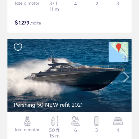
Iate a motor
37 ft
4
2
3
11 m
$
1,279
/noite
Pershing 50 NEW refit 2021
Iate a motor
50 ft
6
3
4
15 m