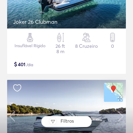
Joker 26 Clubman
Insuflável Rígido
26 ft
8 Cruzeiro
0
8 m
$
401
/dia
Filtros