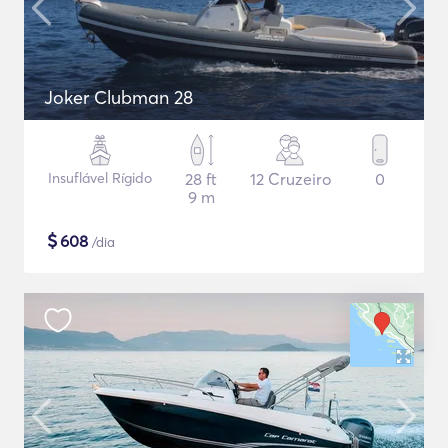
Joker Clubman 28
Insuflável Rígido
28 ft
12 Cruzeiro
0
9 m
$
608
/dia