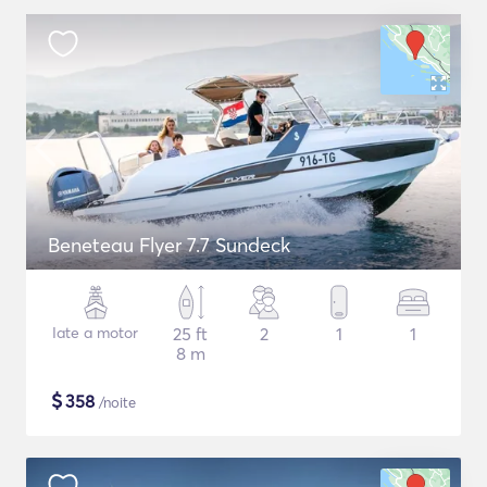
Beneteau Flyer 7.7 Sundeck
Iate a motor
25 ft
2
1
1
8 m
$
358
/noite