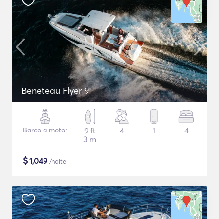
Beneteau Flyer 9
Barco a motor
9 ft
4
1
4
3 m
$
1,049
/noite