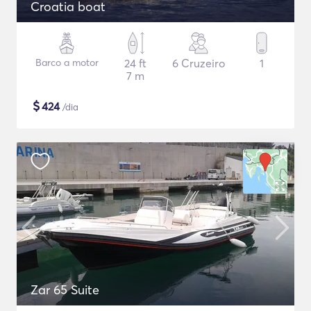
Croatia boat
Barco a motor
24 ft
6 Cruzeiro
1
7 m
$
424
/dia
Zar 65 Suite