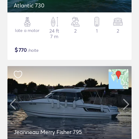
Atlantic 730
Iate a motor
24 ft
2
1
2
7 m
$
770
/noite
Jeanneau Merry Fisher 795