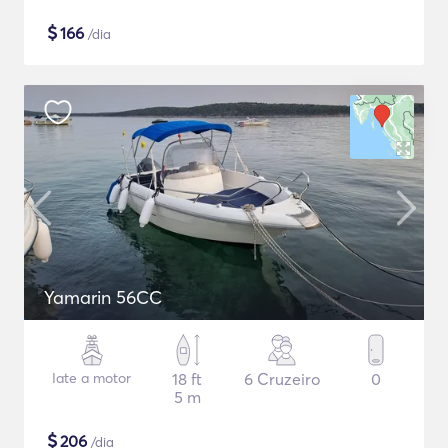
$
166
/dia
Yamarin 56CC
Iate a motor
18 ft
6 Cruzeiro
0
5 m
$
206
/dia