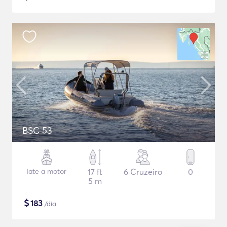
BSC 53
Iate a motor
17 ft
6 Cruzeiro
0
5 m
$
183
/dia