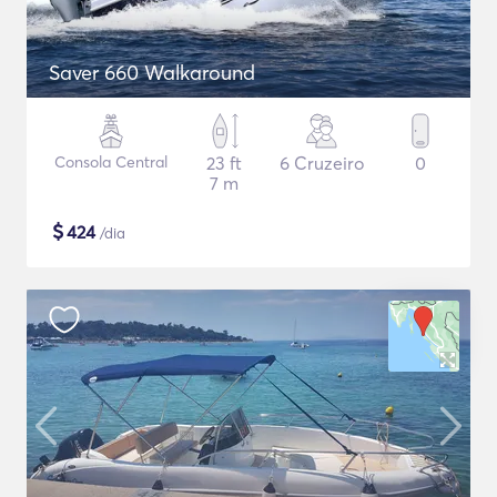
Saver 660 Walkaround
Consola Central
23 ft
6 Cruzeiro
0
7 m
$
424
/dia