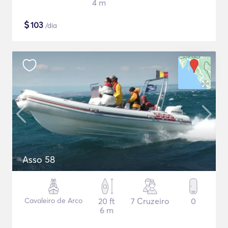
4 m
$
103
/dia
Asso 58
Cavaleiro de Arco
20 ft
7 Cruzeiro
0
6 m