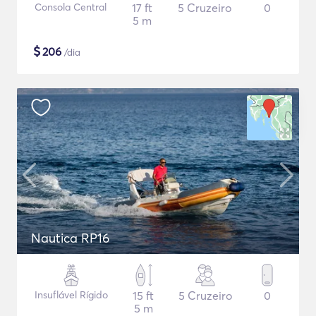
Consola Central
17 ft
5 Cruzeiro
0
5 m
$
206
/dia
Nautica RP16
Insuflável Rígido
15 ft
5 Cruzeiro
0
5 m