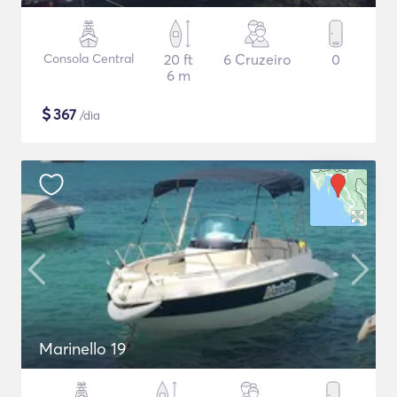
Consola Central
20 ft
6 Cruzeiro
0
6 m
$
367
/dia
Marinello 19