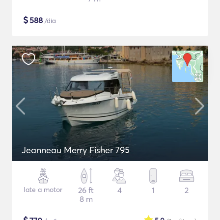
$
588
/dia
Jeanneau Merry Fisher 795
Iate a motor
26 ft
4
1
2
8 m