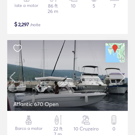
Iate a motor
86 ft
10
5
7
26 m
$
2,297
/noite
Atlantic 670 Open
Barco a motor
22 ft
10 Cruzeiro
0
7 m