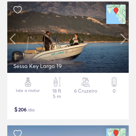
Sessa Key Largo 19
Iate a motor
18 ft
6 Cruzeiro
0
5 m
$
206
/dia