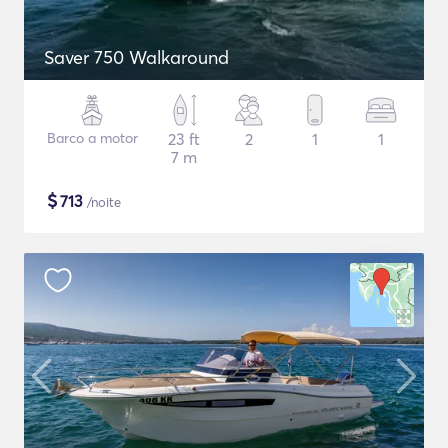
Saver 750 Walkaround
Barco a motor
23 ft
2
1
1
7 m
$
713
/noite