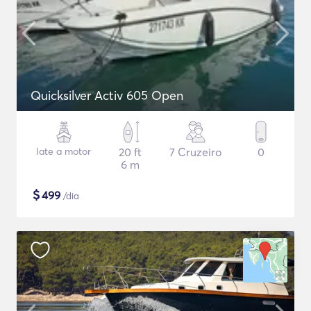
Quicksilver Activ 605 Open
Iate a motor
20 ft
7 Cruzeiro
0
6 m
$
499
/dia