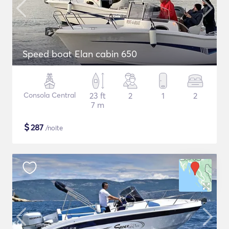
Speed boat Elan cabin 650
Consola Central
23 ft
2
1
2
7 m
$
287
/noite