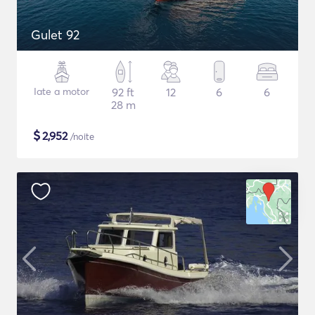
Gulet 92
Iate a motor
92 ft
12
6
6
28 m
$
2,952
/noite