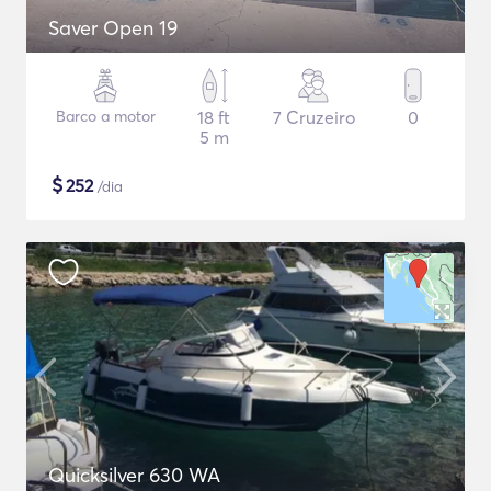
Saver Open 19
Barco a motor
18 ft
7 Cruzeiro
0
5 m
$
252
/dia
Quicksilver 630 WA