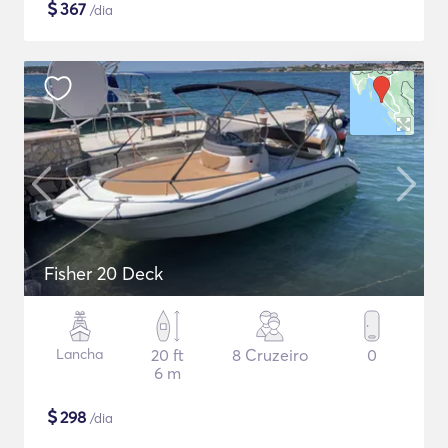
$
367
/dia
Fisher 20 Deck
Lancha
20 ft
8 Cruzeiro
0
6 m
$
298
/dia