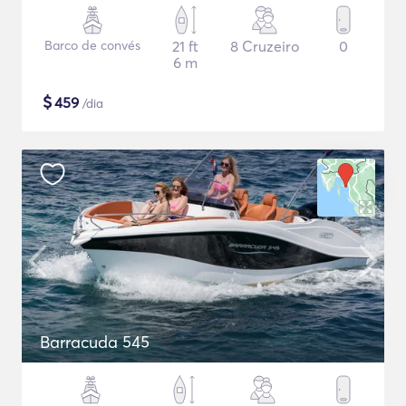
Barco de convés
21 ft
8 Cruzeiro
0
6 m
$
459
/dia
Barracuda 545