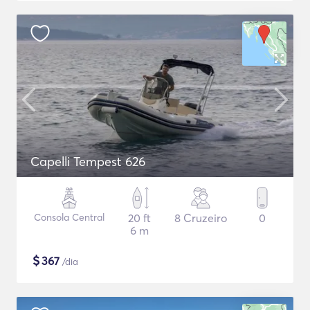
Capelli Tempest 626
Consola Central
20 ft
8 Cruzeiro
0
6 m
$
367
/dia