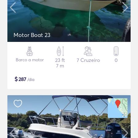
Motor Boat 23
Barco a motor
23 ft
7 Cruzeiro
0
7 m
$
287
/dia