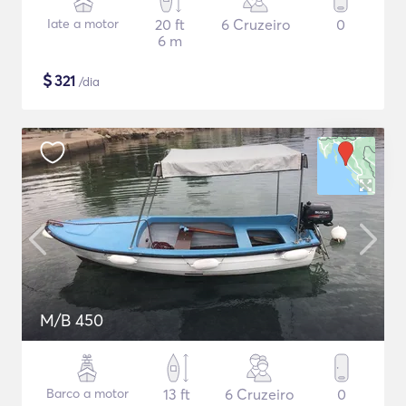
Iate a motor
20 ft
6 Cruzeiro
0
6 m
$
321
/dia
M/B 450
Barco a motor
13 ft
6 Cruzeiro
0