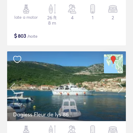
Iate a motor
26 ft
4
1
2
8 m
$
803
/noite
Dagless Fleur de lys 86