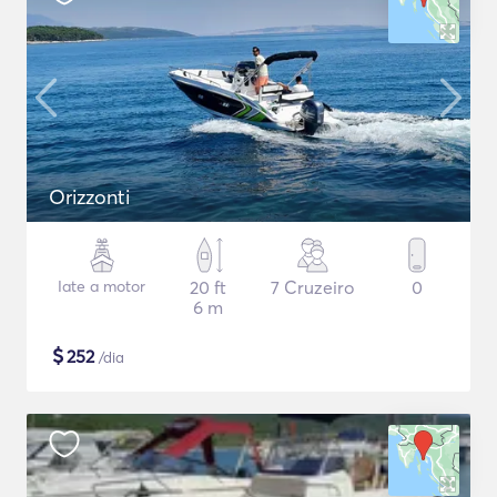
Orizzonti
Iate a motor
20 ft
7 Cruzeiro
0
6 m
$
252
/dia