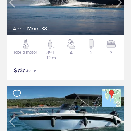
Adria Mare 38
Iate a motor
39 ft
4
2
2
12 m
$
737
/noite