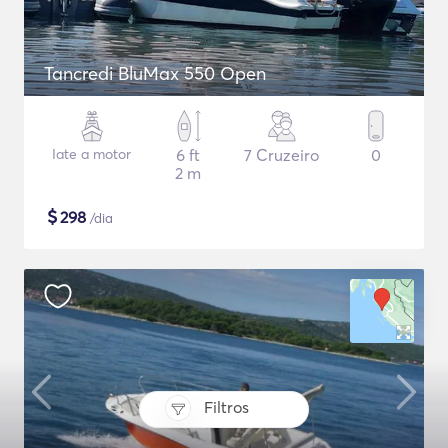
Tancredi BluMax 550 Open
Iate a motor
6 ft
7 Cruzeiro
0
2 m
$
298
/dia
Filtros