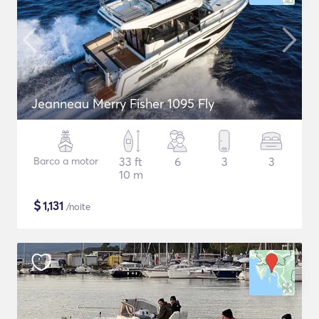
Jeanneau Merry Fisher 1095 Fly
Barco a motor
33 ft
6
3
3
10 m
$
1,131
/noite