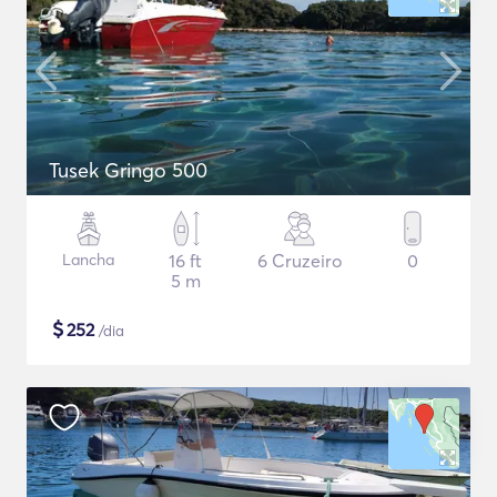
Tusek Gringo 500
Lancha
16 ft
6 Cruzeiro
0
5 m
$
252
/dia