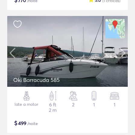
$
770
5.0
/noite
(1
críticas
)
Oki Barracuda 585
Iate a motor
6 ft
2
1
1
2 m
$
499
/noite