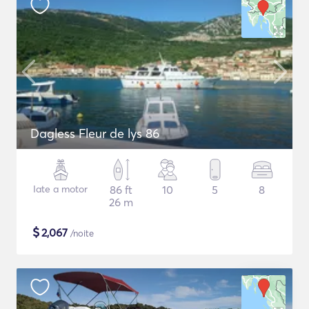
Dagless Fleur de lys 86
Iate a motor
86 ft
10
5
8
26 m
$
2,067
/noite