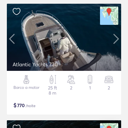
Atlantic Yachts 730
Barco a motor
25 ft
2
1
2
8 m
$
770
/noite