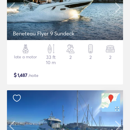
Beneteau Flyer 9 Sundeck
Iate a motor
33 ft
2
2
2
10 m
$
1,487
/noite