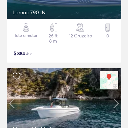
Lomac 790 IN
Iate a motor
26 ft
12 Cruzeiro
0
8 m
$
884
/dia