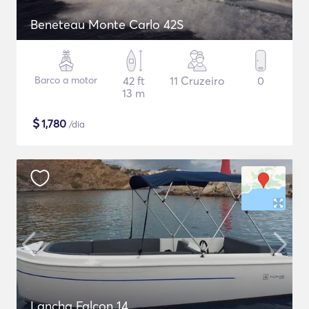
Beneteau Monte Carlo 42S
Barco a motor
42 ft
11 Cruzeiro
0
13 m
$
1,780
/dia
Lancha Falcon 14