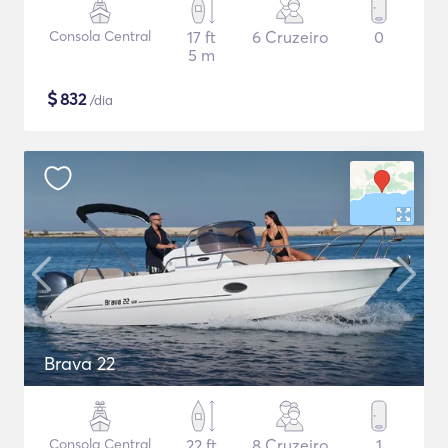
Consola Central
17 ft
6 Cruzeiro
0
5 m
$
832
/dia
Brava 22
Consola Central
22 ft
8 Cruzeiro
1