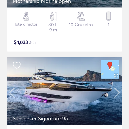
Mothership Marine open
Iate a motor
30 ft
10 Cruzeiro
1
9 m
$
1,033
/dia
Sunseeker Signature 95