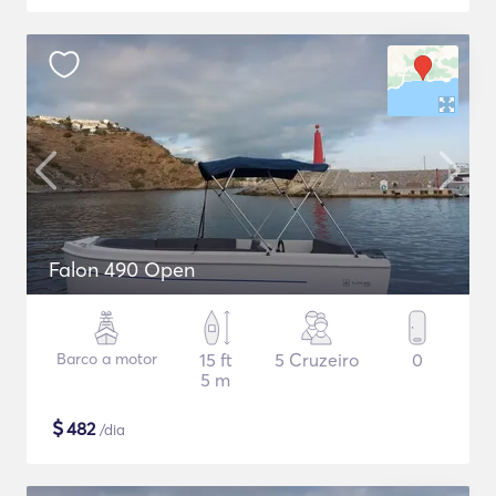
Falon 490 Open
Barco a motor
15 ft
5 Cruzeiro
0
5 m
$
482
/dia