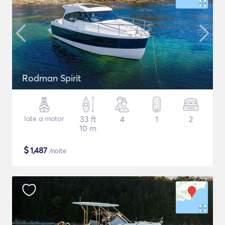
Rodman Spirit
Iate a motor
33 ft
4
1
2
10 m
$
1,487
/noite