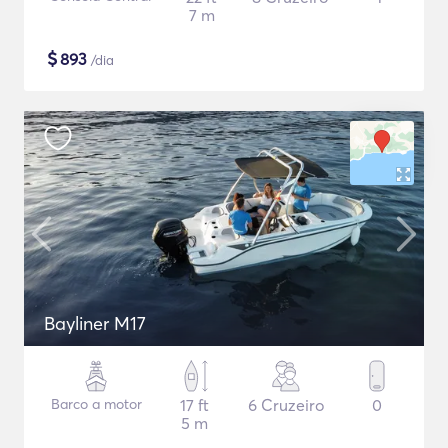
7 m
$
893
/dia
Bayliner M17
Barco a motor
17 ft
6 Cruzeiro
0
5 m