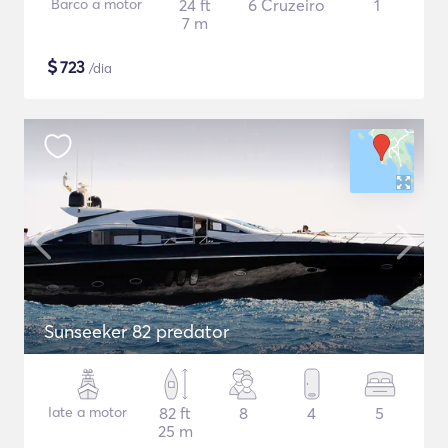
Barco a motor
24 ft
6 Cruzeiro
1
7 m
$
723
/dia
Sunseeker 82 predator
Iate a motor
82 ft
8
4
5
25 m