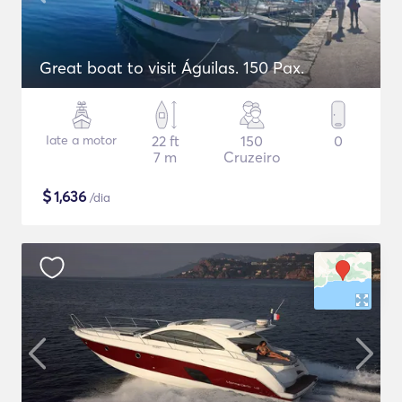
Great boat to visit Águilas. 150 Pax.
Iate a motor
22 ft
150
0
7 m
Cruzeiro
$
1,636
/dia