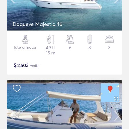
Doqueve Majestic 46
Iate a motor
49 ft
6
3
3
15 m
$
2,503
/noite