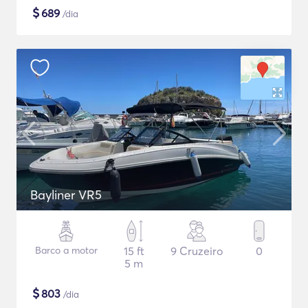
$
689
/dia
Bayliner VR5
Barco a motor
15 ft
9 Cruzeiro
0
5 m
$
803
/dia