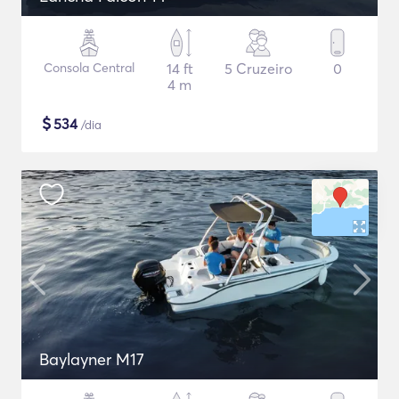
Consola Central
14 ft
5 Cruzeiro
0
4 m
$
534
/dia
Baylayner M17