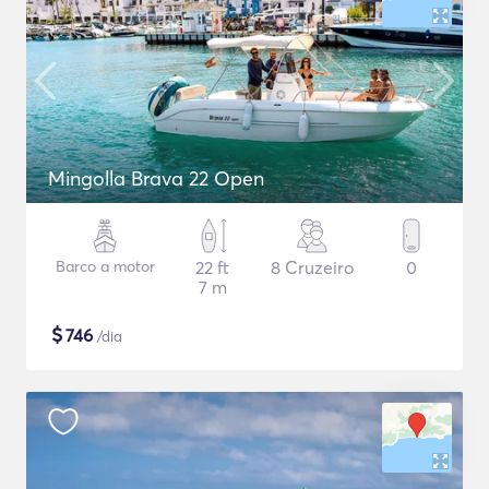
Mingolla Brava 22 Open
Barco a motor
22 ft
8 Cruzeiro
0
7 m
$
746
/dia