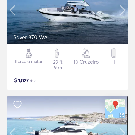
Saver 870 WA
Barco a motor
29 ft
10 Cruzeiro
1
9 m
$
1,027
/dia