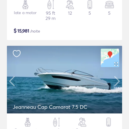
Iate a motor
95 ft
12
5
5
29 m
$
15,981
/noite
Jeanneau Cap Camarat 7.5 DC