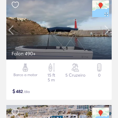
Falon 490+
Barco a motor
15 ft
5 Cruzeiro
0
5 m
$
482
/dia