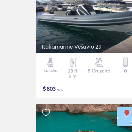
Italiamarine Vesuvio 29
Lancha
28 ft
8 Cruzeiro
0
9 m
$
803
/dia