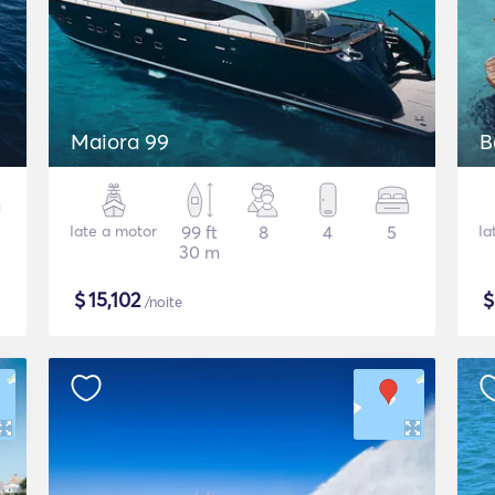
Maiora 99
B
Iate a motor
99 ft
8
4
5
Ia
30 m
$
15,102
/noite