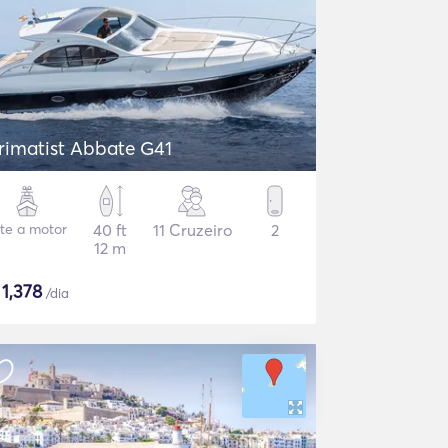
rimatist Abbate G41
ate a motor
40 ft
11 Cruzeiro
2
12 m
$
1,378
/dia