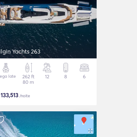
ilgin Yachts 263
ega Iate
262 ft
12
8
6
80 m
$
133,513
/noite