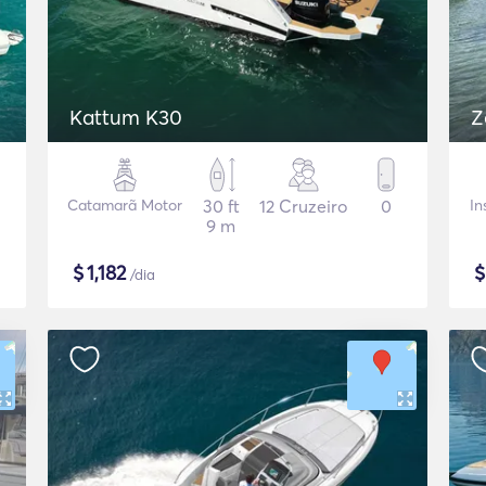
Kattum K30
Z
Catamarã Motor
30 ft
12 Cruzeiro
0
In
9 m
$
1,182
/dia