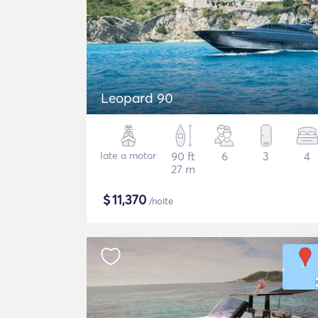
Leopard 90
Iate a motor
90 ft
6
3
4
27 m
$
11,370
/noite