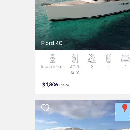
Fjord 40
Iate a motor
40 ft
2
1
1
12 m
$
1,806
/noite