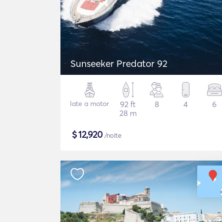
Sunseeker Predator 92
Iate a motor
92 ft
8
4
6
28 m
$
12,920
/noite