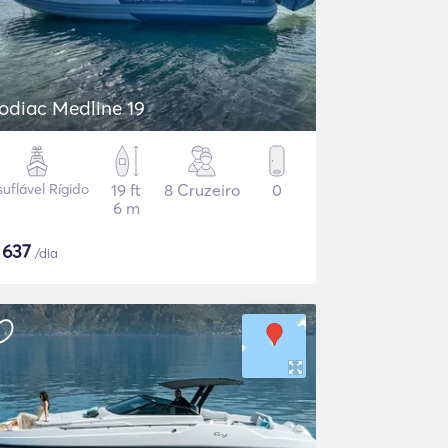
odiac Medline 19
suflável Rígido
19 ft
8 Cruzeiro
0
6 m
$
637
/dia