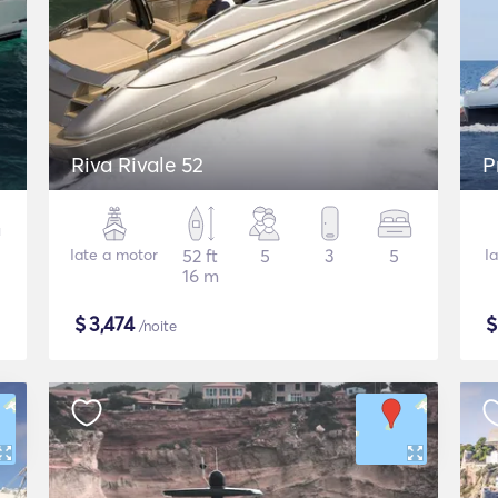
Riva Rivale 52
P
Iate a motor
52 ft
5
3
5
I
16 m
$
3,474
/noite