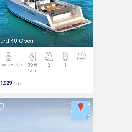
jord 40 Open
rco a motor
39 ft
2
1
1
12 m
$
1,929
/noite