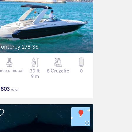
onterey 278 SS
arco a motor
30 ft
8 Cruzeiro
0
9 m
$
803
/dia