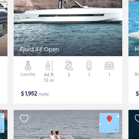
Fjord 44 Open
M
Lancha
44 ft
2
1
1
B
13 m
$
1,952
/noite