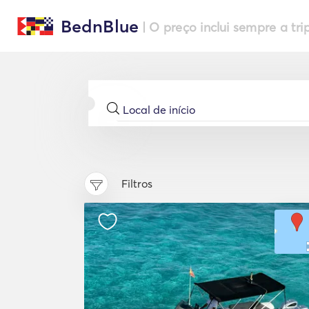
BednBlue
| O preço inclui sempre a tri
Filtros