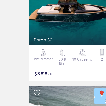
Pardo 50
Iate a motor
50 ft
10 Cruzeiro
2
15 m
$
3,818
/dia