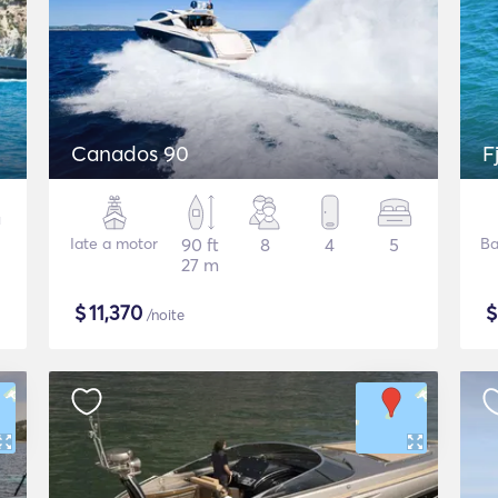
Canados 90
F
Iate a motor
90 ft
8
4
5
Ba
27 m
$
11,370
/noite