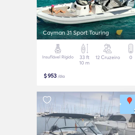
Cayman 31 Sport Touring
Insuflável Rígido
33 ft
12 Cruzeiro
0
10 m
$
953
/dia