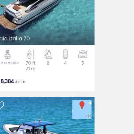
aia Italia 70
te a motor
70 ft
8
4
5
21 m
$
8,384
/noite