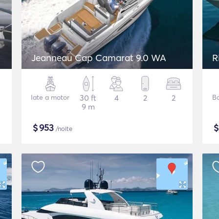
Jeanneau Cap Camarat 9.0 WA
R
Iate a motor
30 ft
4
2
2
Ba
9 m
$
953
/noite