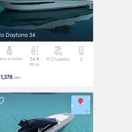
io Daytona 34
rco a motor
34 ft
11 Cruzeiro
2
10 m
$
1,378
/dia