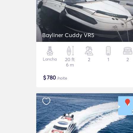
Bayliner Cuddy VR5
Lancha
20 ft
2
1
2
6 m
$
780
/noite