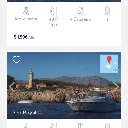
Iate a motor
49 ft
9 Cruzeiro
1
15 m
$
1,596
/dia
Sea Ray 400