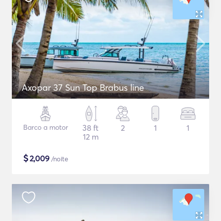
Axopar 37 Sun Top Brabus line
Barco a motor
38 ft
2
1
1
12 m
$
2,009
/noite