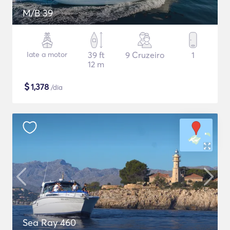
M/B 39
Iate a motor
39 ft
9 Cruzeiro
1
12 m
$
1,378
/dia
Sea Ray 460