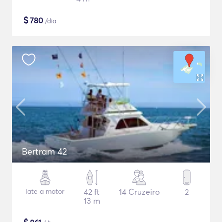
$
780
/dia
Bertram 42
Iate a motor
42 ft
14 Cruzeiro
2
13 m