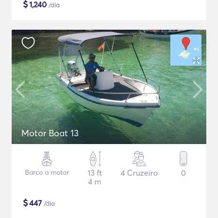
$
1,240
/dia
Motor Boat 13
Barco a motor
13 ft
4 Cruzeiro
0
4 m
$
447
/dia