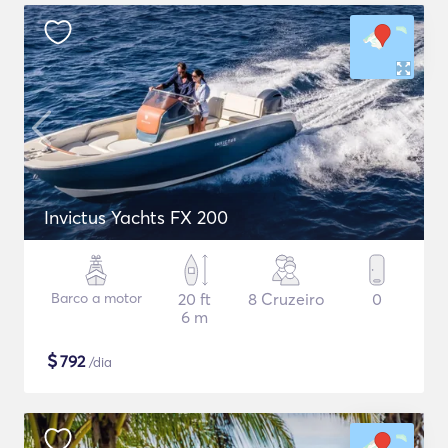
Invictus Yachts FX 200
Barco a motor
20 ft
8 Cruzeiro
0
6 m
$
792
/dia