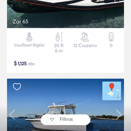
Zar 65
Insuflável Rígido
20 ft
12 Cruzeiro
0
6 m
$
1,125
/dia
Filtros