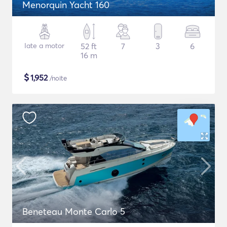
Menorquin Yacht 160
Iate a motor
52 ft
7
3
6
16 m
$
1,952
/noite
Beneteau Monte Carlo 5