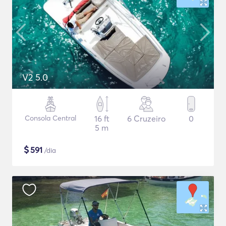
V2 5.0
Consola Central
16 ft
6 Cruzeiro
0
5 m
$
591
/dia