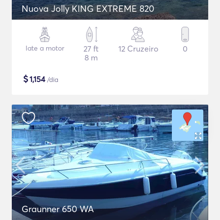
Nuova Jolly KING EXTREME 820
Iate a motor
27 ft
12 Cruzeiro
0
8 m
$
1,154
/dia
Graunner 650 WA