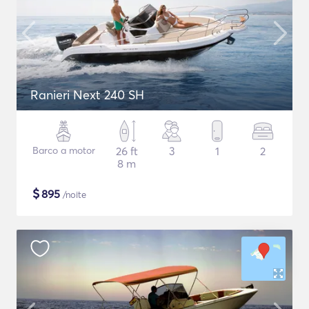
Ranieri Next 240 SH
Barco a motor
26 ft
3
1
2
8 m
$
895
/noite