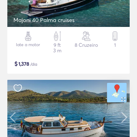
Majoni 40 Palma cruises
Iate a motor
9 ft
8 Cruzeiro
1
3 m
$
1,378
/dia