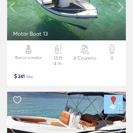
Motor Boat 13
Barco a motor
13 ft
4 Cruzeiro
0
4 m
$
241
/dia