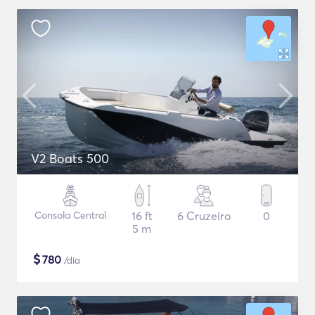
V2 Boats 500
Consola Central
16 ft
6 Cruzeiro
0
5 m
$
780
/dia