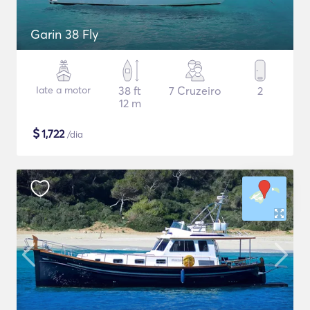
Garin 38 Fly
Iate a motor
38 ft
7 Cruzeiro
2
12 m
$
1,722
/dia