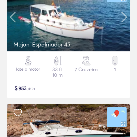
Majoni Espalmador 45
Iate a motor
33 ft
7 Cruzeiro
1
10 m
$
953
/dia