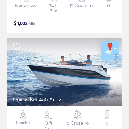
Iate a motor
24 ft
12 Cruzeiro
0
7 m
$
1,022
/dia
Quicksilver 455 Activ
Lancha
13 ft
5 Cruzeiro
0
4 m