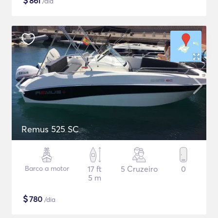
$
861
/dia
Remus 525 SC
Barco a motor
17 ft
5 Cruzeiro
0
5 m
$
780
/dia