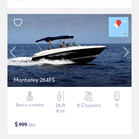
Monterey 264FS
Barco a motor
26 ft
8 Cruzeiro
0
8 m
$
999
/dia