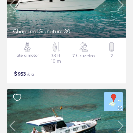
Chaparral Signature 30
Iate a motor
33 ft
7 Cruzeiro
2
10 m
$
953
/dia