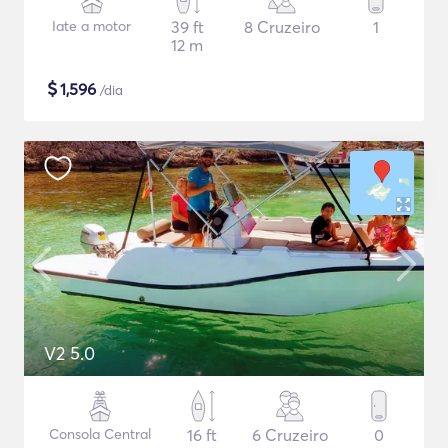
Iate a motor
39 ft
8 Cruzeiro
1
12 m
$
1,596
/dia
V2 5.0
Consola Central
16 ft
6 Cruzeiro
0