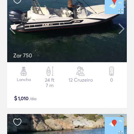
Zar 750
Lancha
24 ft
12 Cruzeiro
0
7 m
$
1,010
/dia