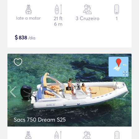
Iate a motor
21 ft
3 Cruzeiro
1
6 m
$
838
/dia
Sacs 750 Dream S25