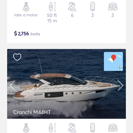
Iate a motor
50 ft
6
3
3
15 m
$
2,756
/noite
Cranchi M44HT