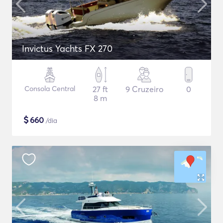
Invictus Yachts FX 270
Consola Central
27 ft
9 Cruzeiro
0
8 m
$
660
/dia