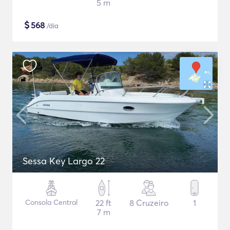
5 m
$
568
/dia
Sessa Key Largo 22
Consola Central
22 ft
8 Cruzeiro
1
7 m