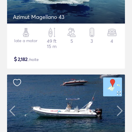
Azimut Magellano 43
Iate a motor
49 ft
5
3
4
15 m
$
2,182
/noite