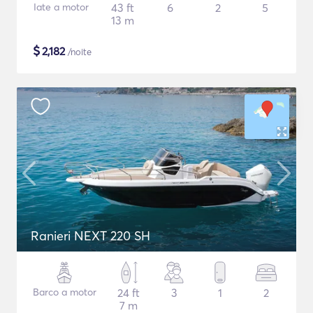
Iate a motor
43 ft
6
2
5
13 m
$
2,182
/noite
Ranieri NEXT 220 SH
Barco a motor
24 ft
3
1
2
7 m