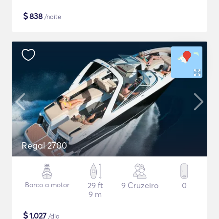
$
838
/noite
Regal 2700
Barco a motor
29 ft
9 Cruzeiro
0
9 m
$
1,027
/dia