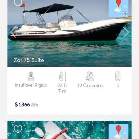
Zar 75 Suite
Insuflável Rígido
23 ft
12 Cruzeiro
0
7 m
$
1,366
/dia