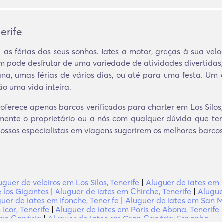
erife
 as férias dos seus sonhos. Iates a motor, graças à sua vel
pode desfrutar de uma variedade de atividades divertidas,
a, umas férias de vários dias, ou até para uma festa. Um c
o uma vida inteira.
ferece apenas barcos verificados para charter em Los Silos, T
mente o proprietário ou a nós com qualquer dúvida que ten
s nossos especialistas em viagens sugerirem os melhores barco
uguer de veleiros em Los Silos, Tenerife
|
Aluguer de iates em L
e los Gigantes
|
Aluguer de iates em Chirche, Tenerife
|
Alugue
uer de iates em Ifonche, Tenerife
|
Aluguer de iates em San M
Icor, Tenerife
|
Aluguer de iates em Poris de Abona, Tenerife
ran Canária
|
Aluguer de iates em Gran Canária, Espanha