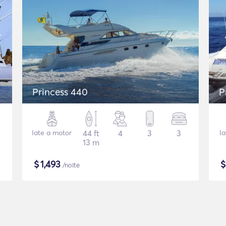
Princess 440
P
Iate a motor
44 ft
4
3
3
I
13 m
$
1,493
/noite