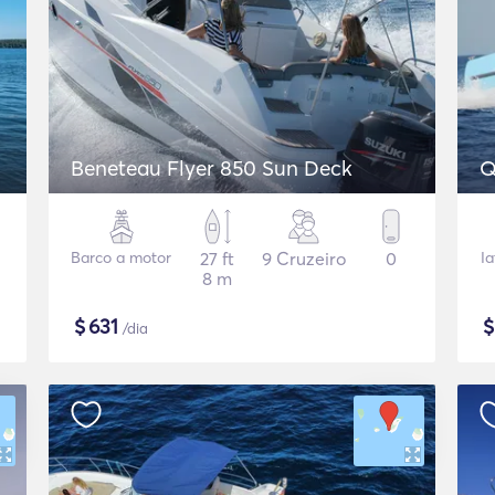
Beneteau Flyer 850 Sun Deck
Q
Barco a motor
27 ft
9 Cruzeiro
0
I
8 m
$
631
/dia