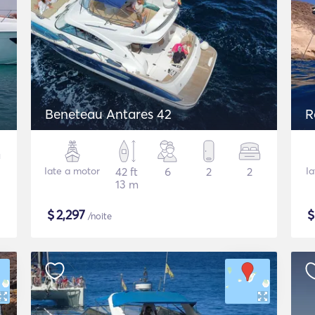
Beneteau Antares 42
R
Iate a motor
42 ft
6
2
2
I
13 m
$
2,297
/noite