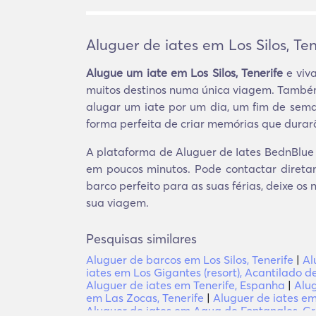
Aluguer de iates em Los Silos, Ten
Alugue um iate em Los Silos, Tenerife
e viva
muitos destinos numa única viagem. Também 
alugar um iate por um dia, um fim de seman
forma perfeita de criar memórias que durarã
A plataforma de Aluguer de Iates BednBlue o
em poucos minutos. Pode contactar direta
barco perfeito para as suas férias, deixe o
sua viagem.
Pesquisas similares
Aluguer de barcos em Los Silos, Tenerife
|
Al
iates em Los Gigantes (resort), Acantilado d
Aluguer de iates em Tenerife, Espanha
|
Alug
em Las Zocas, Tenerife
|
Aluguer de iates em 
Aluguer de iates em Agua de Fontanales, G