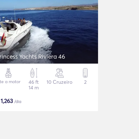
rincess Yachts Riviera 46
ate a motor
46 ft
10 Cruzeiro
2
14 m
$
1,263
/dia