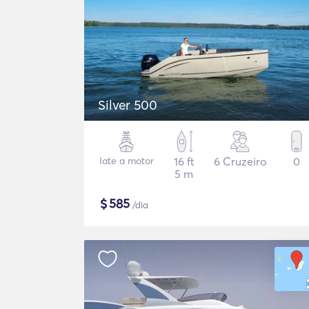
Silver 500
Iate a motor
16 ft
6 Cruzeiro
0
5 m
$
585
/dia