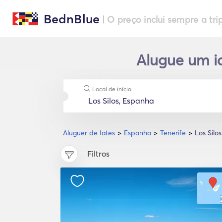
BednBlue
| O preço inclui sempre a tri
Alugue um ia
Local de início
Aluguer de Iates
Espanha
Tenerife
Los Silos
Filtros