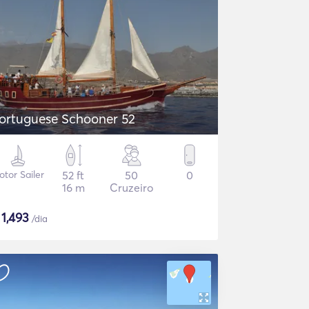
ortuguese Schooner 52
tor Sailer
52 ft
50
0
16 m
Cruzeiro
$
1,493
/dia