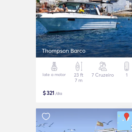
Thompson Barco
Iate a motor
23 ft
7 Cruzeiro
1
7 m
$
321
/dia