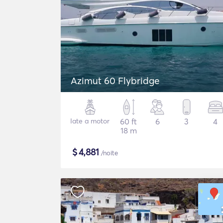
Azimut 60 Flybridge
Iate a motor
60 ft
6
3
4
18 m
$
4,881
/noite