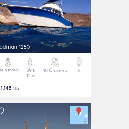
odman 1250
ate a motor
39 ft
10 Cruzeiro
2
12 m
$
1,148
/dia