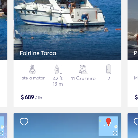
Fairline Targa
P
Iate a motor
42 ft
11 Cruzeiro
2
Mo
13 m
$
689
/dia