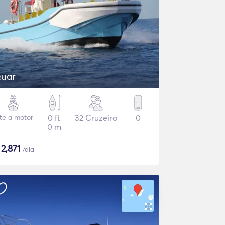
uar
ate a motor
0 ft
32 Cruzeiro
0
0 m
$
2,871
/dia