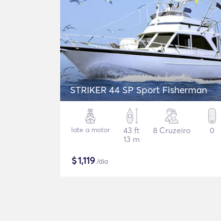
STRIKER 44 SP Sport Fisherman
Iate a motor
43 ft
8 Cruzeiro
0
13 m
$
1,119
/dia