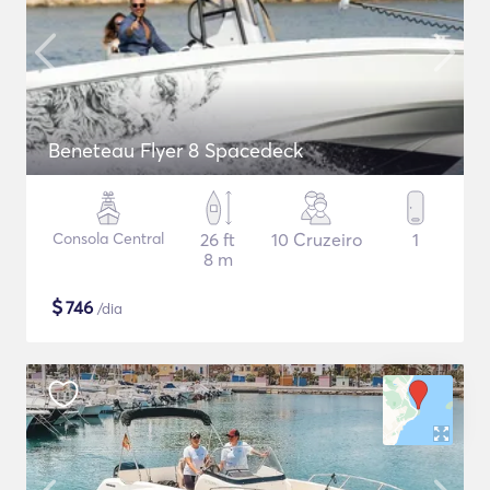
Beneteau Flyer 8 Spacedeck
Consola Central
26 ft
10 Cruzeiro
1
8 m
$
746
/dia