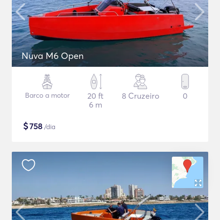
Nuva M6 Open
Barco a motor
20 ft
8 Cruzeiro
0
6 m
$
758
/dia