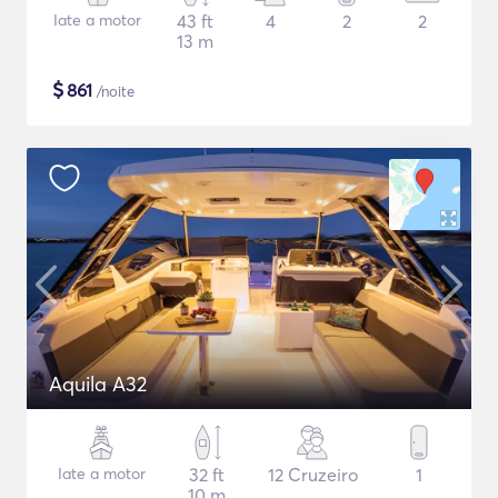
Iate a motor
43 ft
4
2
2
13 m
$
861
/noite
Aquila A32
Iate a motor
32 ft
12 Cruzeiro
1
10 m