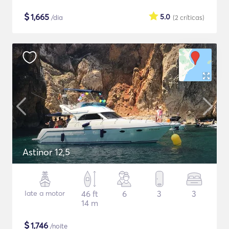
$
1,665
5.0
/dia
(2
críticas
)
Astinor 12,5
Iate a motor
46 ft
6
3
3
14 m
$
1,746
/noite