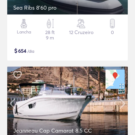
Sea Ribs 8'60 pro
Lancha
28 ft
12 Cruzeiro
0
9 m
$
654
/dia
Jeanneau Cap Camarat 8.5 CC