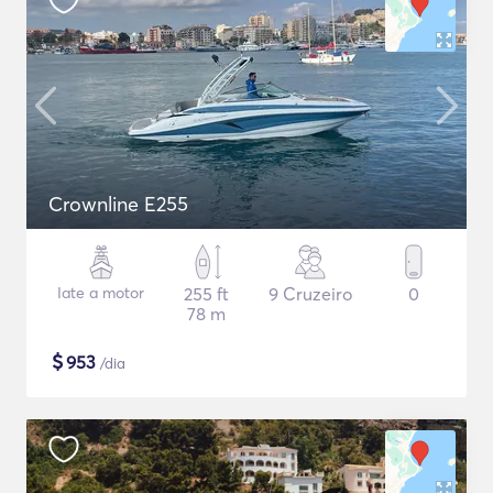
Crownline E255
Iate a motor
255 ft
9 Cruzeiro
0
78 m
$
953
/dia