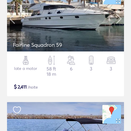
Fairline Squadron 59
Iate a motor
58 ft
6
3
3
18 m
$
2,411
/noite