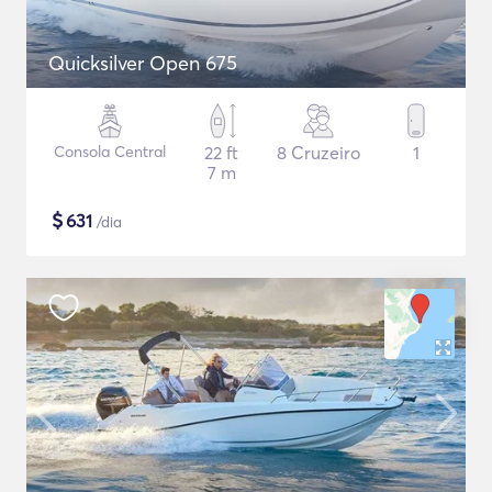
Quicksilver Open 675
Consola Central
22 ft
8 Cruzeiro
1
7 m
$
631
/dia