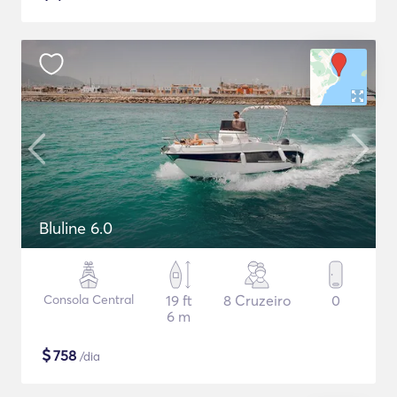
Bluline 6.0
Consola Central
19 ft
8 Cruzeiro
0
6 m
$
758
/dia