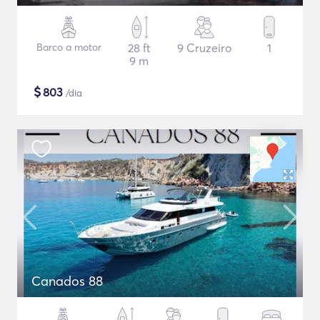
Barco a motor
28 ft
9 Cruzeiro
1
9 m
$
803
/dia
Canados 88