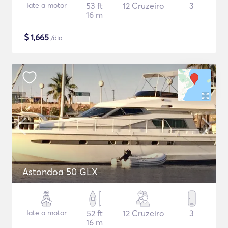
Iate a motor
53 ft
12 Cruzeiro
3
16 m
$
1,665
/dia
Astondoa 50 GLX
Iate a motor
52 ft
12 Cruzeiro
3
16 m