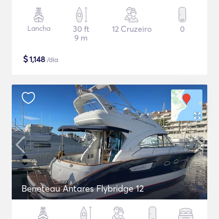
Lancha
30 ft
12 Cruzeiro
0
9 m
$
1,148
/dia
Beneteau Antares Flybridge 12