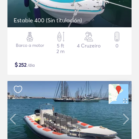
Estable 400 (Sin titulación)
Barco a motor
5 ft
4 Cruzeiro
0
2 m
$
252
/dia