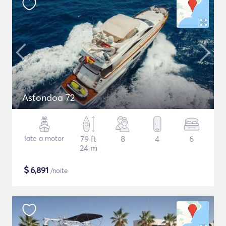
Astondoa 72
Iate a motor
79 ft
8
4
6
24 m
$
6,891
/noite