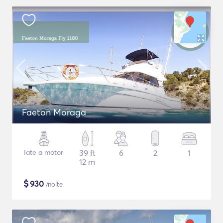
Faeton Moraga
Iate a motor
39 ft
6
2
1
12 m
$
930
/noite