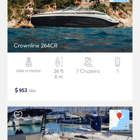
Crownline 264CR
Iate a motor
26 ft
7 Cruzeiro
1
8 m
$
953
/dia