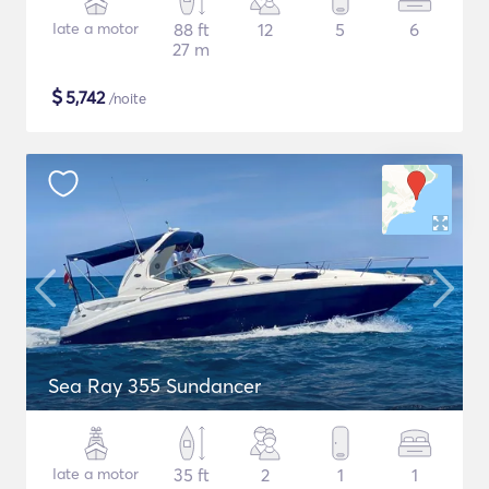
Iate a motor
88 ft
12
5
6
27 m
$
5,742
/noite
Sea Ray 355 Sundancer
Iate a motor
35 ft
2
1
1