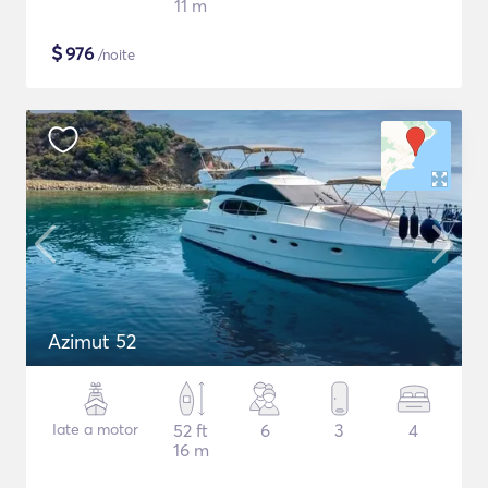
11 m
$
976
/noite
Azimut 52
Iate a motor
52 ft
6
3
4
16 m