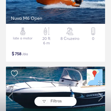
Nuva M6 Open
Iate a motor
20 ft
8 Cruzeiro
0
6 m
$
758
/dia
Filtros