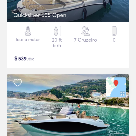
Quicksilver 605 Open
Iate a motor
20 ft
7 Cruzeiro
0
6 m
$
539
/dia