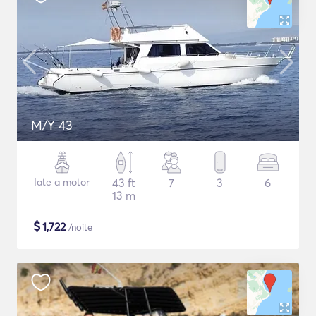
M/Y 43
Iate a motor
43 ft
7
3
6
13 m
$
1,722
/noite