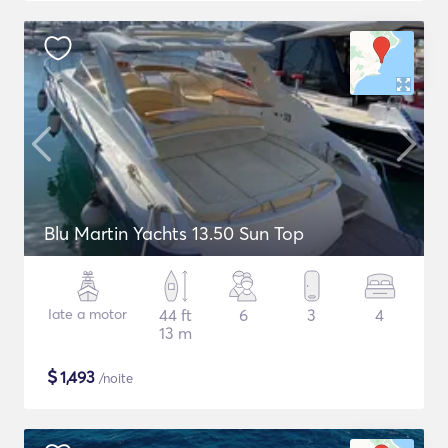
Blu Martin Yachts 13.50 Sun Top
Iate a motor
44 ft
6
3
4
13 m
$
1,493
/noite