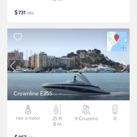
$
731
/dia
Crownline E255
Iate a motor
25 ft
9 Cruzeiro
0
8 m