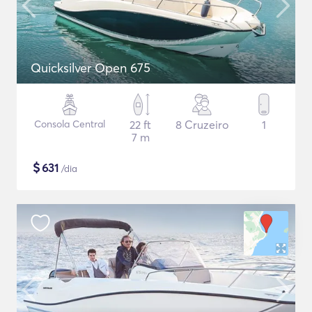
Quicksilver Open 675
Consola Central
22 ft
8 Cruzeiro
1
7 m
$
631
/dia