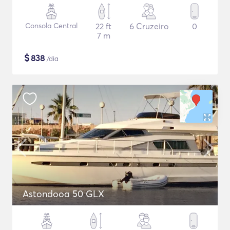
Consola Central
22 ft
6 Cruzeiro
0
7 m
$
838
/dia
Astondooa 50 GLX