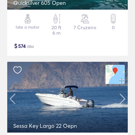
Quicksilver 605 Open
Iate a motor
20 ft
7 Cruzeiro
0
6 m
$
574
/dia
Sessa Key Largo 22 Oepn