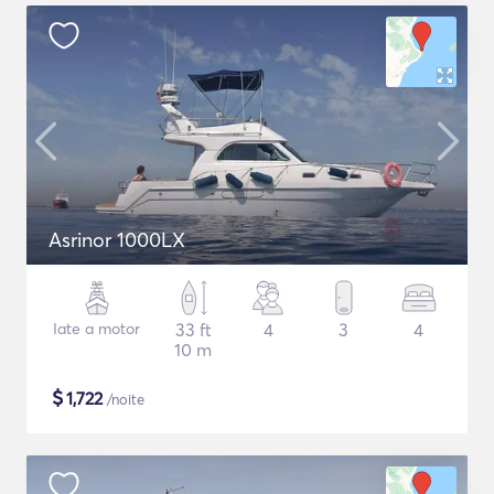
Asrinor 1000LX
Iate a motor
33 ft
4
3
4
10 m
$
1,722
/noite