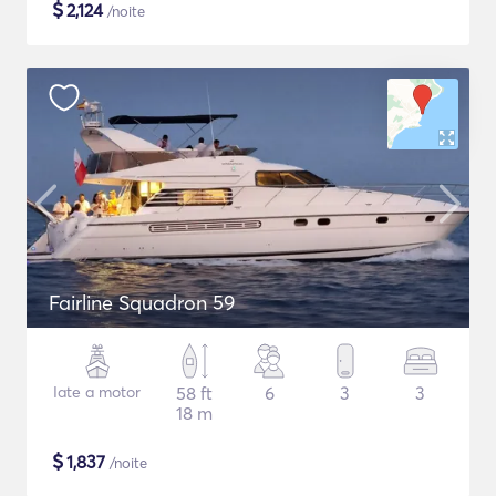
$
2,124
/noite
Fairline Squadron 59
Iate a motor
58 ft
6
3
3
18 m
$
1,837
/noite