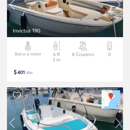
Invictus 190
Barco a motor
6 ft
8 Cruzeiro
0
2 m
$
401
/dia