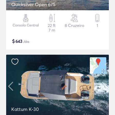
Quicksilver Open 675
Consola Central
22 ft
8 Cruzeiro
1
7 m
$
643
/dia
Kattum K-30