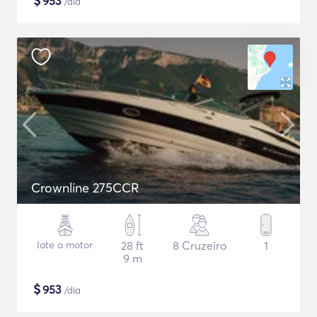
$
953
/dia
Crownline 275CCR
Iate a motor
28 ft
8 Cruzeiro
1
9 m
$
953
/dia