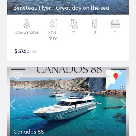
Beneteau Flyer - Great day on the sea
Iate a motor
30 ft
11
2
2
9 m
$
574
/noite
Canados 88