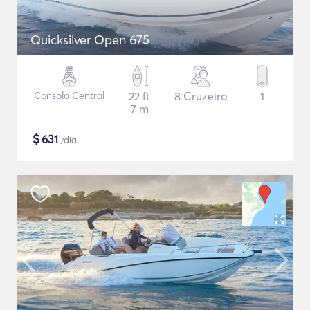
Quicksilver Open 675
Consola Central
22 ft
8 Cruzeiro
1
7 m
$
631
/dia