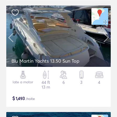
Blu Martin Yachts 13.50 Sun Top
Iate a motor
44 ft
6
3
4
13 m
$
1,493
/noite