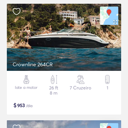
Crownline 264CR
Iate a motor
26 ft
7 Cruzeiro
1
8 m
$
953
/dia