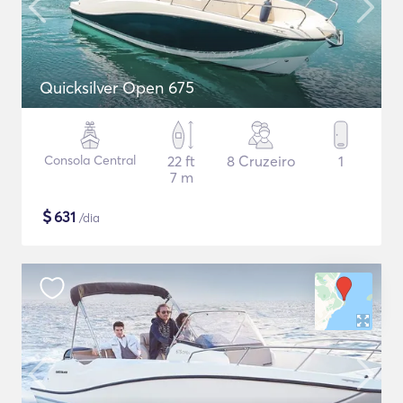
Quicksilver Open 675
Consola Central
22 ft
8 Cruzeiro
1
7 m
$
631
/dia