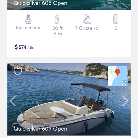
Quicksilver 605 Open
Iate a motor
20 ft
7 Cruzeiro
0
6 m
$
574
/dia
Quicksilver 605 Open