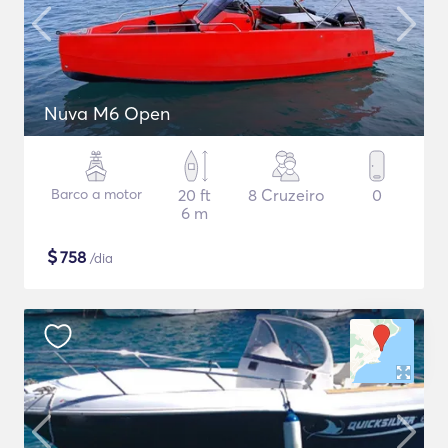
Nuva M6 Open
Barco a motor
20 ft
8 Cruzeiro
0
6 m
$
758
/dia