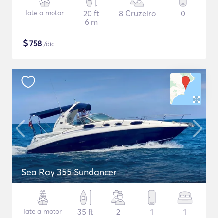
Iate a motor
20 ft
8 Cruzeiro
0
6 m
$
758
/dia
Sea Ray 355 Sundancer
Iate a motor
35 ft
2
1
1