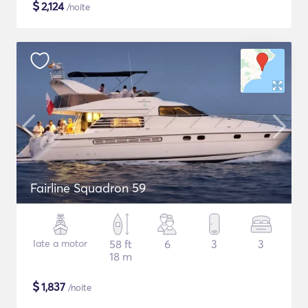
$
2,124
/noite
Fairline Squadron 59
Iate a motor
58 ft
6
3
3
18 m
$
1,837
/noite