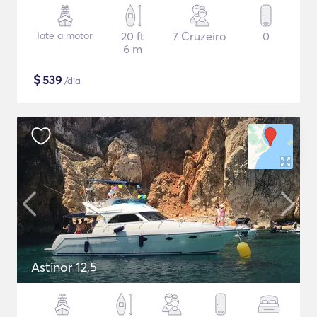
Iate a motor
20 ft
7 Cruzeiro
0
6 m
$
539
/dia
Astinor 12,5