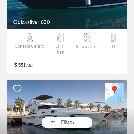
Quicksilver 630
Consola Central
20 ft
6 Cruzeiro
0
6 m
$
551
/dia
Filtros