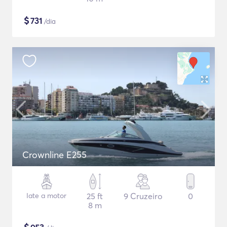
$
731
/dia
Crownline E255
Iate a motor
25 ft
9 Cruzeiro
0
8 m