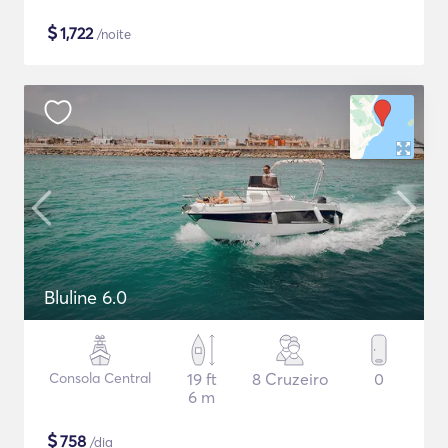
$
1,722
/noite
Bluline 6.0
Consola Central
19 ft
8 Cruzeiro
0
6 m
$
758
/dia