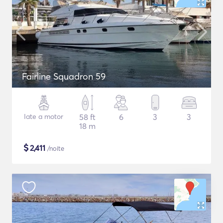
Fairline Squadron 59
Iate a motor
58 ft
6
3
3
18 m
$
2,411
/noite