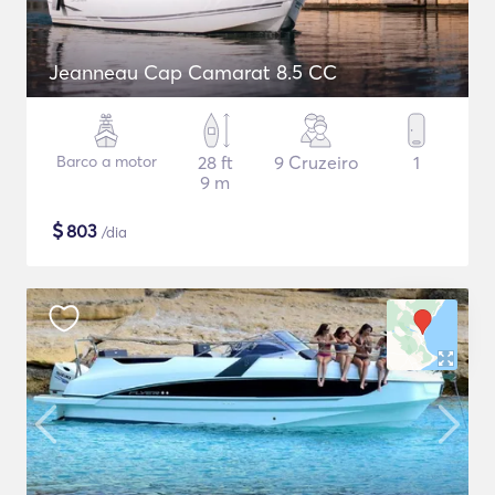
Jeanneau Cap Camarat 8.5 CC
Barco a motor
28 ft
9 Cruzeiro
1
9 m
$
803
/dia