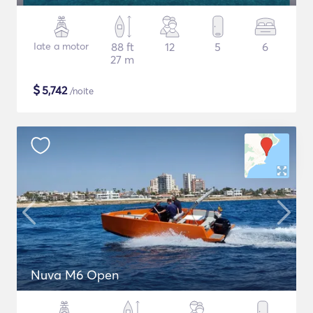
Iate a motor
88 ft
12
5
6
27 m
$
5,742
/noite
Nuva M6 Open