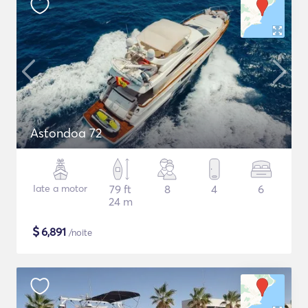
Astondoa 72
Iate a motor
79 ft
8
4
6
24 m
$
6,891
/noite