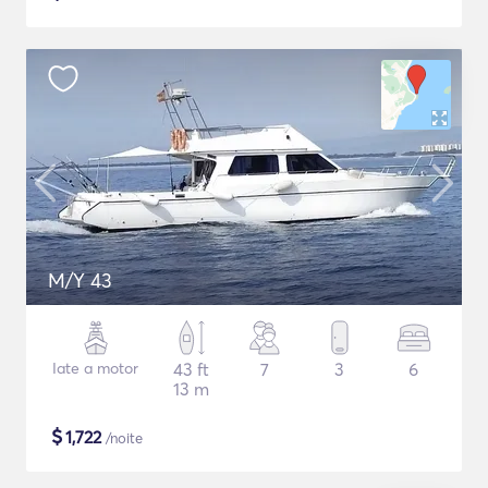
M/Y 43
Iate a motor
43 ft
7
3
6
13 m
$
1,722
/noite