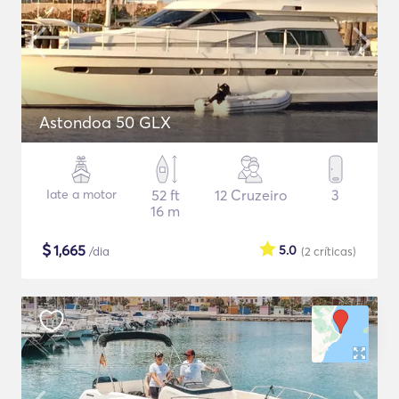
Astondoa 50 GLX
Iate a motor
52 ft
12 Cruzeiro
3
16 m
$
1,665
5.0
/dia
(2
críticas
)