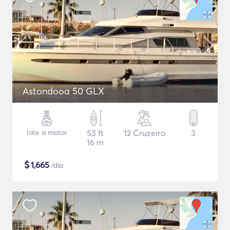
Astondooa 50 GLX
Iate a motor
53 ft
12 Cruzeiro
3
16 m
$
1,665
/dia