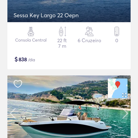
Sessa Key Largo 22 Oepn
Consola Central
22 ft
6 Cruzeiro
0
7 m
$
838
/dia