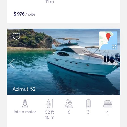
11 m
$
976
/noite
Azimut 52
Iate a motor
52 ft
6
3
4
16 m