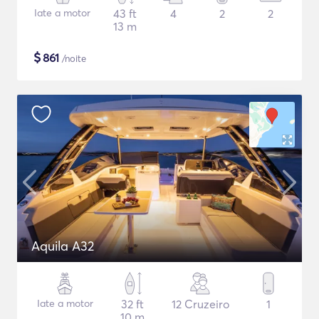
Iate a motor
43 ft
4
2
2
13 m
$
861
/noite
Aquila A32
Iate a motor
32 ft
12 Cruzeiro
1
10 m