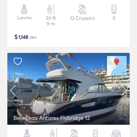
Lancha
30 ft
12 Cruzeiro
0
9 m
$
1,148
/dia
Beneteau Antares Flybridge 12