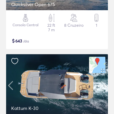
Quicksilver Open 675
Consola Central
22 ft
8 Cruzeiro
1
7 m
$
643
/dia
Kattum K-30