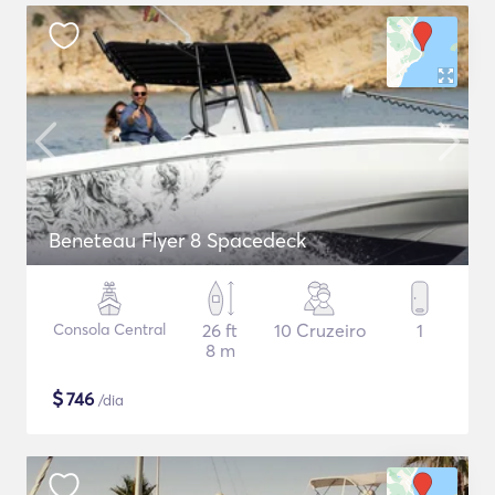
Beneteau Flyer 8 Spacedeck
Consola Central
26 ft
10 Cruzeiro
1
8 m
$
746
/dia