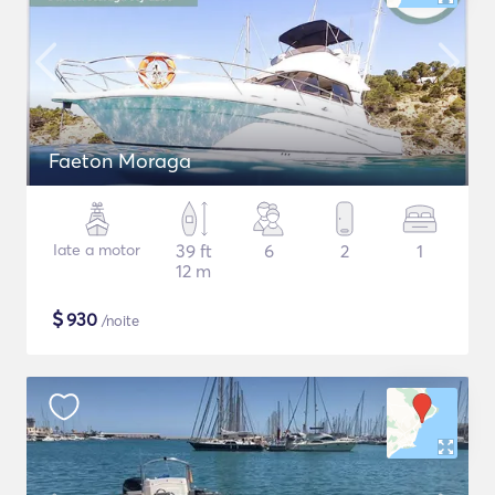
Faeton Moraga
Iate a motor
39 ft
6
2
1
12 m
$
930
/noite