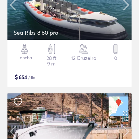
Sea Ribs 8'60 pro
Lancha
28 ft
12 Cruzeiro
0
9 m
$
654
/dia