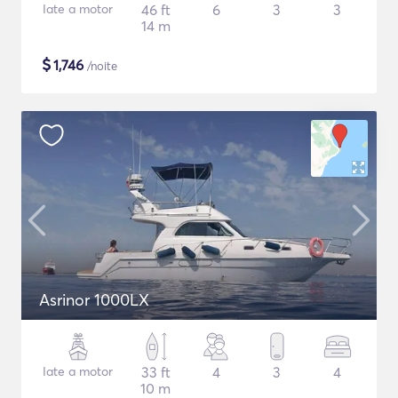
Iate a motor
46 ft
6
3
3
14 m
$
1,746
/noite
Asrinor 1000LX
Iate a motor
33 ft
4
3
4
10 m