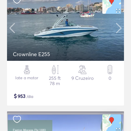
Crownline E255
Iate a motor
255 ft
9 Cruzeiro
0
78 m
$
953
/dia