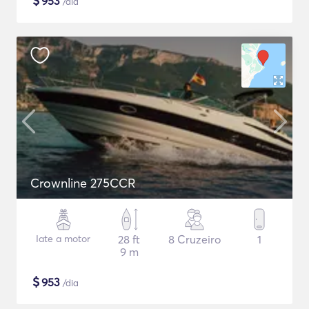
$
953
/dia
Crownline 275CCR
Iate a motor
28 ft
8 Cruzeiro
1
9 m
$
953
/dia