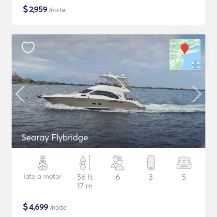
$
2,959
/noite
Searay Flybridge
Iate a motor
56 ft
6
3
5
17 m
$
4,699
/noite