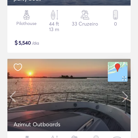
Pilothouse
44 ft
33 Cruzeiro
0
13 m
$
5,540
/dia
Azimut Outboards