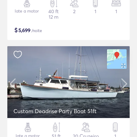
Iate a motor
40 ft
2
1
1
12 m
$
5,699
/noite
Custom Deadrise Party Boat 51ft
Iate a motor
51 ft
20 Cruzeiro
1