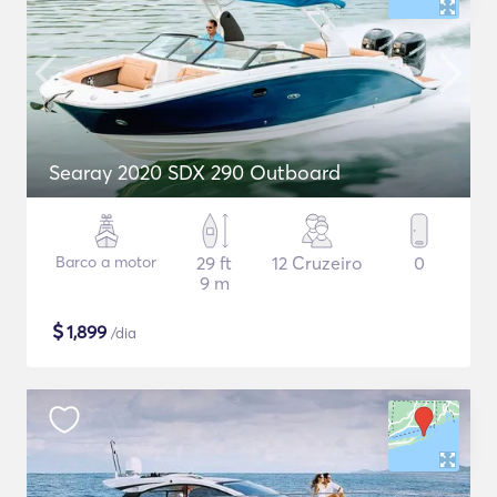
Searay 2020 SDX 290 Outboard
Barco a motor
29 ft
12 Cruzeiro
0
9 m
$
1,899
/dia