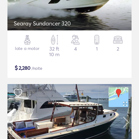
Searay Sundancer 320
Iate a motor
32 ft
4
1
2
10 m
$
2,280
/noite