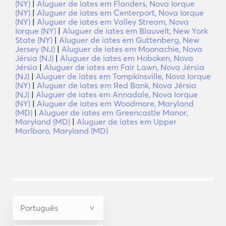
(NY)
|
Aluguer de iates em Flanders, Nova Iorque
(NY)
|
Aluguer de iates em Centerport, Nova Iorque
(NY)
|
Aluguer de iates em Valley Stream, Nova
Iorque (NY)
|
Aluguer de iates em Blauvelt, New York
State (NY)
|
Aluguer de iates em Guttenberg, New
Jersey (NJ)
|
Aluguer de iates em Moonachie, Nova
Jérsia (NJ)
|
Aluguer de iates em Hoboken, Nova
Jérsia
|
Aluguer de iates em Fair Lawn, Nova Jérsia
(NJ)
|
Aluguer de iates em Tompkinsville, Nova Iorque
(NY)
|
Aluguer de iates em Red Bank, Nova Jérsia
(NJ)
|
Aluguer de iates em Annadale, Nova Iorque
(NY)
|
Aluguer de iates em Woodmore, Maryland
(MD)
|
Aluguer de iates em Greencastle Manor,
Maryland (MD)
|
Aluguer de iates em Upper
Marlboro, Maryland (MD)