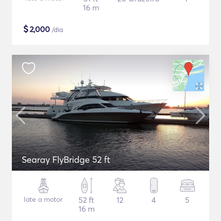
16 m
$
2,000
/dia
Searay FlyBridge 52 ft
Iate a motor
52 ft
12
4
5
16 m