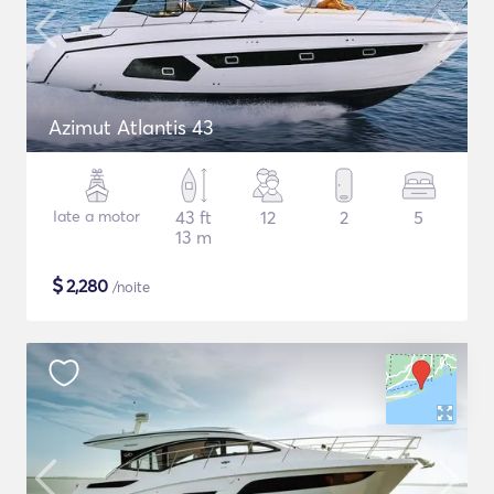
Azimut Atlantis 43
Iate a motor
43 ft
12
2
5
13 m
$
2,280
/noite