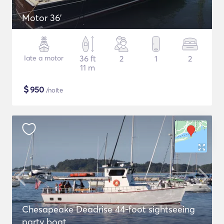
Motor 36'
Iate a motor
36 ft
2
1
2
11 m
$
950
/noite
Chesapeake Deadrise 44-foot sightseeing
party boat