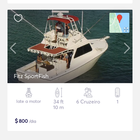
Fitz SportFish
Iate a motor
34 ft
6 Cruzeiro
1
10 m
$
800
/dia