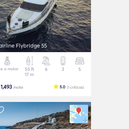
airline Flybridge 55
te a motor
55 ft
6
3
5
17 m
$
1,493
5.0
/noite
(1
críticas
)