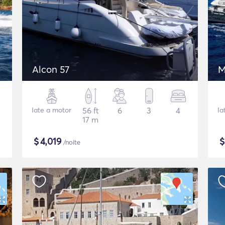
Alcon 57
M
Iate a motor
56 ft
6
3
4
Ia
17 m
$
4,019
/noite