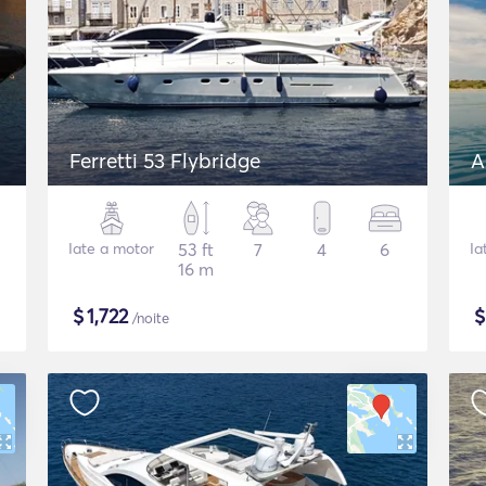
Ferretti 53 Flybridge
A
Iate a motor
53 ft
7
4
6
Ia
16 m
$
1,722
/noite