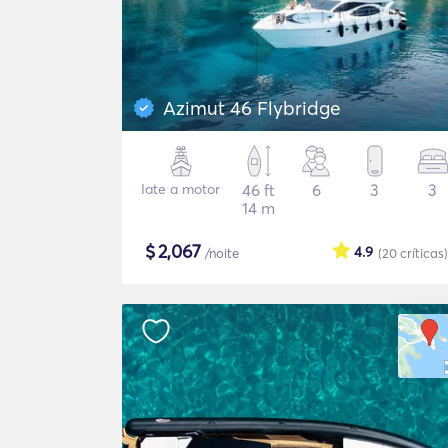
Azimut 46 Flybridge
Iate a motor
46 ft
6
3
3
14 m
$
2,067
4.9
/noite
(20
críticas
)