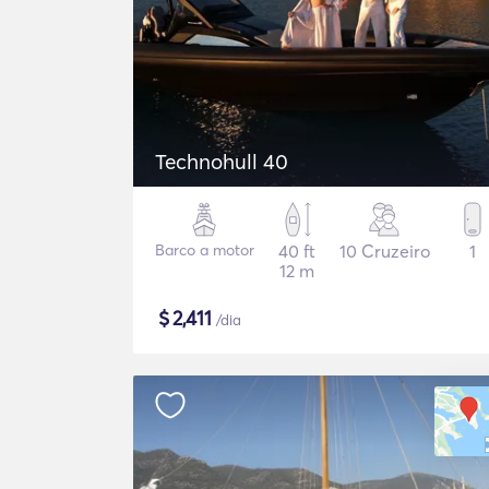
Technohull 40
Barco a motor
40 ft
10 Cruzeiro
1
12 m
$
2,411
/dia