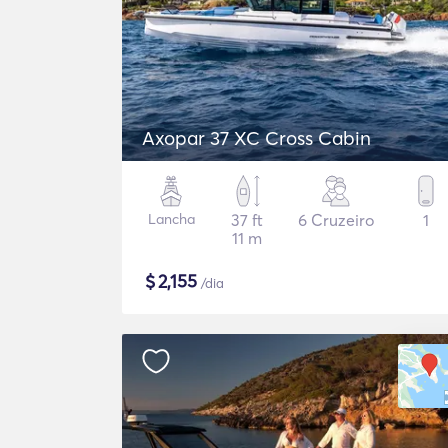
Axopar 37 XC Cross Cabin
Lancha
37 ft
6 Cruzeiro
1
11 m
$
2,155
/dia