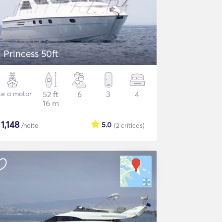
Princess 50ft
te a motor
52 ft
6
3
4
16 m
$
1,148
5.0
/noite
(2
críticas
)