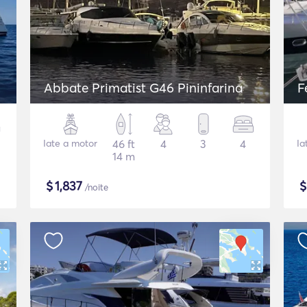
Abbate Primatist G46 Pininfarina
F
Iate a motor
46 ft
4
3
4
Ia
14 m
$
1,837
/noite