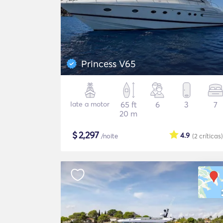
Princess V65
Iate a motor
65 ft
6
3
7
20 m
$
2,297
4.9
/noite
(2
críticas
)