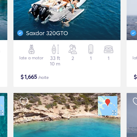
Saxdor 320GTO
Iate a motor
33 ft
2
1
1
Ia
10 m
$
1,665
/noite