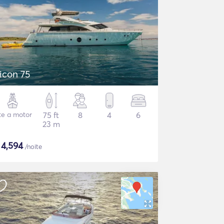
icon 75
te a motor
75 ft
8
4
6
23 m
$
4,594
/noite