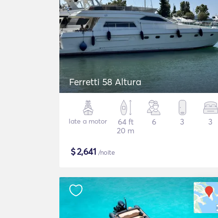
Ferretti 58 Altura
Iate a motor
64 ft
6
3
3
20 m
$
2,641
/noite