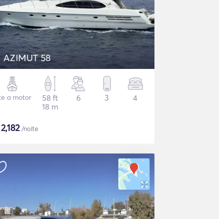
AZIMUT 58
te a motor
58 ft
6
3
4
18 m
$
2,182
/noite