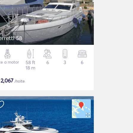
erretti 58
te a motor
58 ft
6
3
6
18 m
$
2,067
/noite