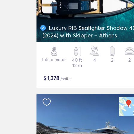
Luxury RIB Seafighter Shadow 4
(2024) with Skipper – Athens
Iate a motor
40 ft
4
2
2
12 m
$
1,378
/noite