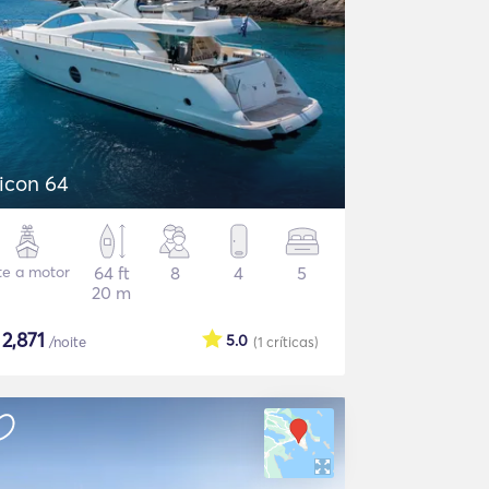
icon 64
te a motor
64 ft
8
4
5
20 m
$
2,871
5.0
/noite
(1
críticas
)