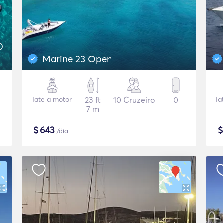
0
Marine 23 Open
Iate a motor
23 ft
10 Cruzeiro
0
Ia
7 m
$
643
/dia