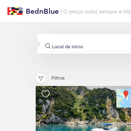
BednBlue
| O preço inclui sempre a tri
Filtros