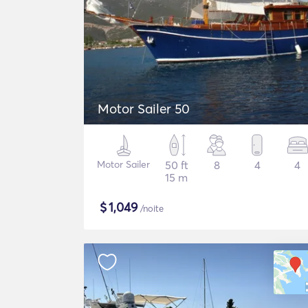
Motor Sailer 50
Motor Sailer
50 ft
8
4
4
15 m
$
1,049
/noite