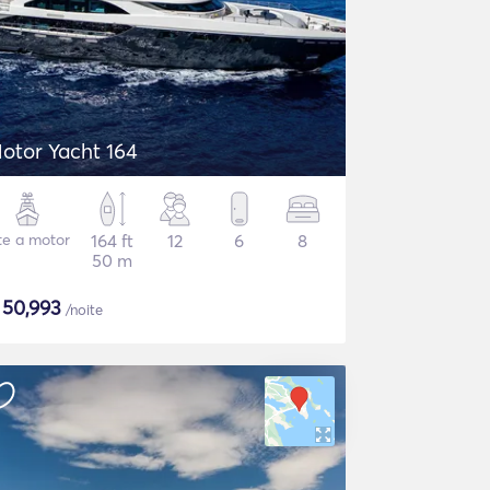
otor Yacht 164
te a motor
164 ft
12
6
8
50 m
$
50,993
/noite