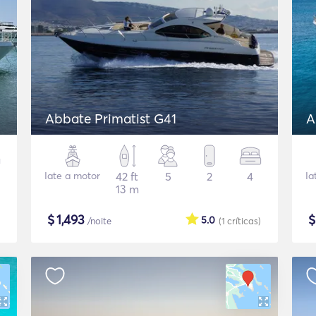
Abbate Primatist G41
A
Iate a motor
42 ft
5
2
4
Ia
13 m
$
1,493
5.0
/noite
(1
críticas
)