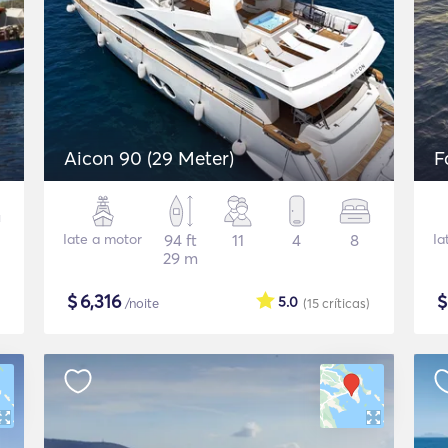
Aicon 90 (29 Meter)
F
Iate a motor
94 ft
11
4
8
Ia
29 m
$
6,316
5.0
/noite
(15
críticas
)