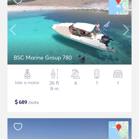
BSC Marine Group 780
Iate a motor
26 ft
4
1
1
8 m
$
689
/noite