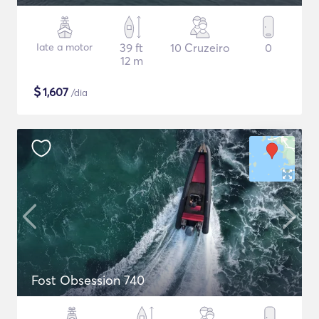
Iate a motor
39 ft
10 Cruzeiro
0
12 m
$
1,607
/dia
Fost Obsession 740