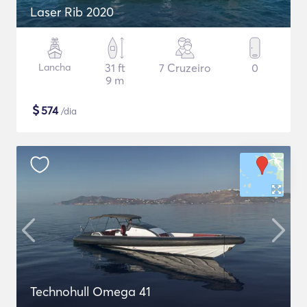
Laser Rib 2020
Lancha
31 ft
7 Cruzeiro
0
9 m
$
574
/dia
Technohull Omega 41