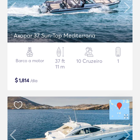
Axopar 37 Sun-Top Mediterrana
Barco a motor
37 ft
10 Cruzeiro
1
11 m
$
1,814
/dia