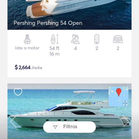
Pershing Pershing 54 Open
Iate a motor
54 ft
4
2
2
16 m
$
2,664
/noite
Filtros