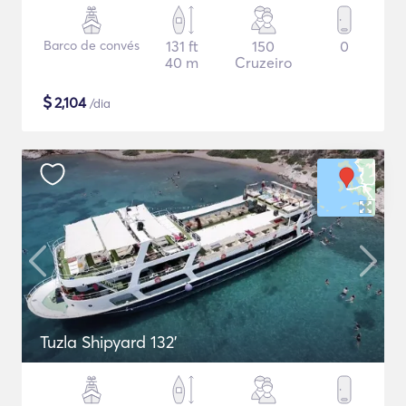
Barco de convés
131 ft
150
0
40 m
Cruzeiro
$
2,104
/dia
Tuzla Shipyard 132'