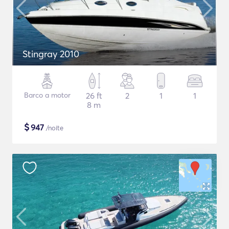
Stingray 2010
Barco a motor
26 ft
2
1
1
8 m
$
947
/noite