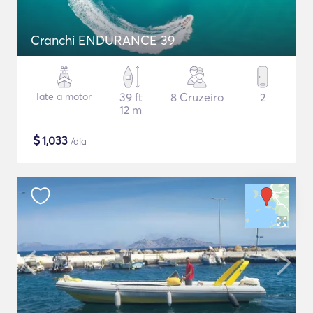
Cranchi ENDURANCE 39
Iate a motor
39 ft
8 Cruzeiro
2
12 m
$
1,033
/dia