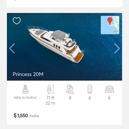
Princess 20M
Iate a motor
71 ft
8
4
6
22 m
$
1,550
/noite