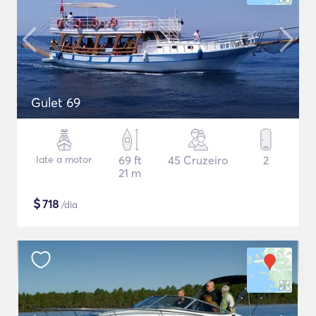
Gulet 69
Iate a motor
69 ft
45 Cruzeiro
2
21 m
$
718
/dia