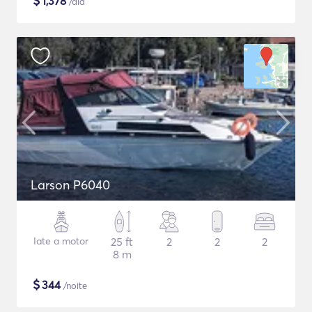
$
1,378
/dia
Larson P6040
Iate a motor
25 ft
2
2
2
8 m
$
344
/noite