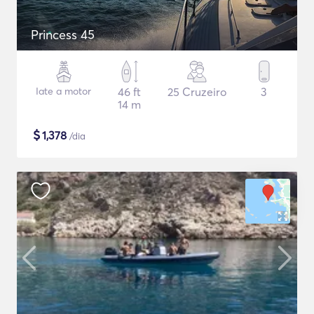
Princess 45
Iate a motor
46 ft
25 Cruzeiro
3
14 m
$
1,378
/dia