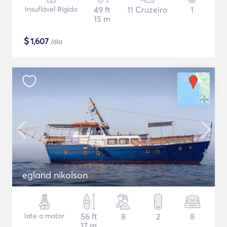
Insuflável Rígido
49 ft
11 Cruzeiro
1
15 m
$
1,607
/dia
egland nikolson
Iate a motor
56 ft
8
2
8
17 m