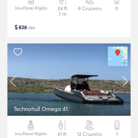
Insuflável Rígido
24 ft
8 Cruzeiro
0
7 m
$
838
/dia
Technohull Omega 41
Insuflável Rígido
41 ft
12 Cruzeiro
1