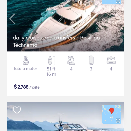
daily cruises and transfers - Posillipo
Technema
Iate a motor
51 ft
4
3
4
16 m
$
2,788
/noite