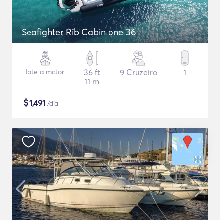
Seafighter Rib Cabin one 36
Iate a motor
36 ft
9 Cruzeiro
1
11 m
$
1,491
/dia