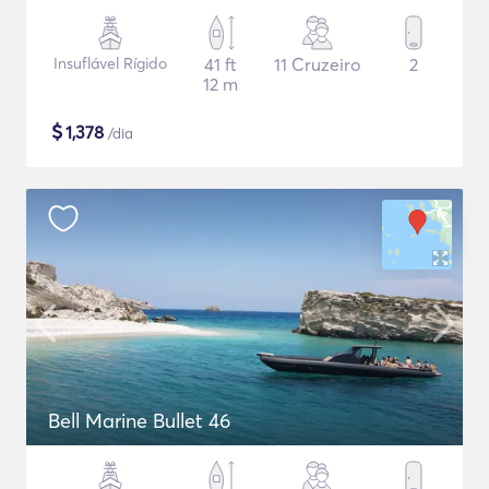
Insuflável Rígido
41 ft
11 Cruzeiro
2
12 m
$
1,378
/dia
Bell Marine Bullet 46