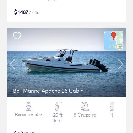
$
1,487
/noite
Bell Marine Apache 26 Cabin
Barco a motor
25 ft
8 Cruzeiro
1
8 m