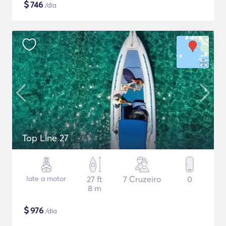
$
746
/dia
Top Line 27
Iate a motor
27 ft
7 Cruzeiro
0
8 m
$
976
/dia