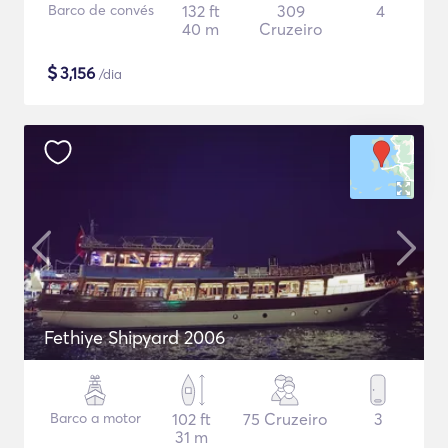
Barco de convés
132 ft
309
4
40 m
Cruzeiro
$
3,156
/dia
Fethiye Shipyard 2006
Barco a motor
102 ft
75 Cruzeiro
3
31 m