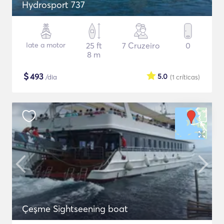
Hydrosport 737
Iate a motor
25 ft
7 Cruzeiro
0
8 m
$
493
5.0
/dia
(1
críticas
)
Çeşme Sightseening boat