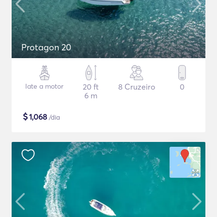
Protagon 20
Iate a motor
20 ft
8 Cruzeiro
0
6 m
$
1,068
/dia