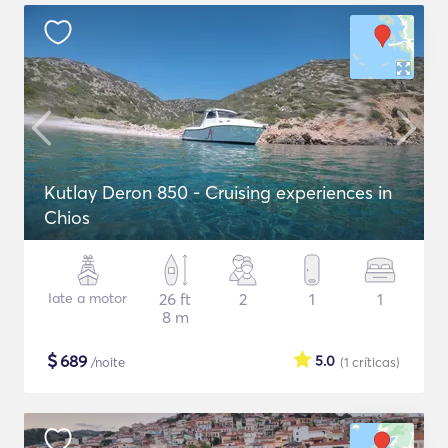
Kutlay Deron 850 - Cruising experiences in
Chios
Iate a motor
26 ft
2
1
1
8 m
$
689
5.0
/noite
(1
críticas
)