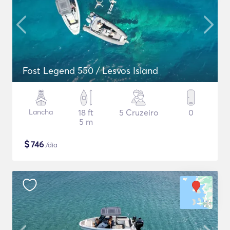
Fost Legend 550 / Lesvos Island
Lancha
18 ft
5 Cruzeiro
0
5 m
$
746
/dia