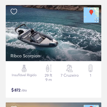
Ribco Scorpion
Insuflável Rígido
29 ft
7 Cruzeiro
1
9 m
$
872
/dia