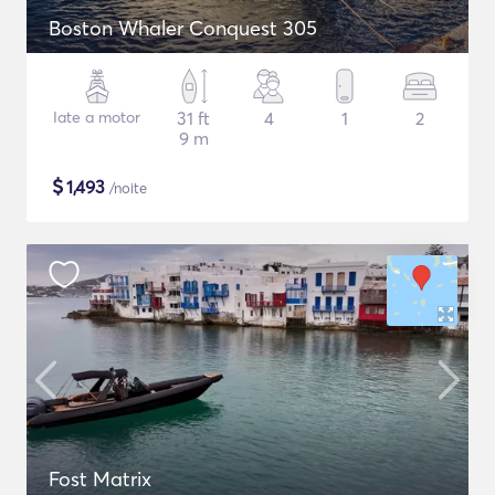
Boston Whaler Conquest 305
Iate a motor
31 ft
4
1
2
9 m
$
1,493
/noite
Fost Matrix