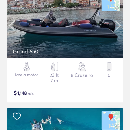
Grand 650
Iate a motor
23 ft
8 Cruzeiro
0
7 m
$
1,148
/dia