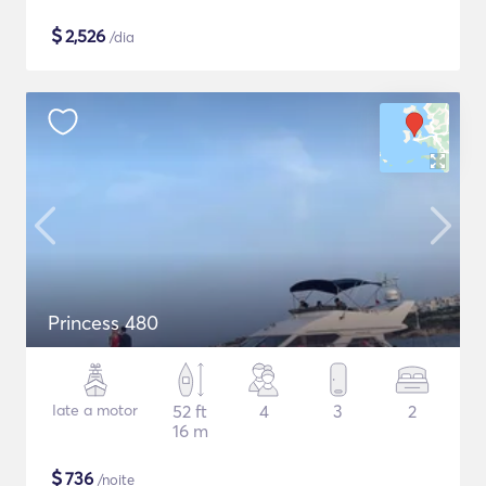
$
2,526
/dia
Princess 480
Iate a motor
52 ft
4
3
2
16 m
$
736
/noite