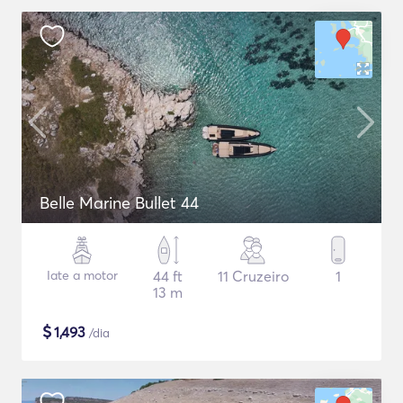
Belle Marine Bullet 44
Iate a motor
44 ft
11 Cruzeiro
1
13 m
$
1,493
/dia