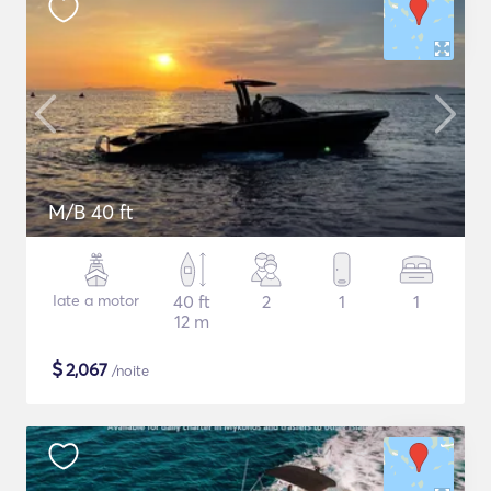
M/B 40 ft
Iate a motor
40 ft
2
1
1
12 m
$
2,067
/noite