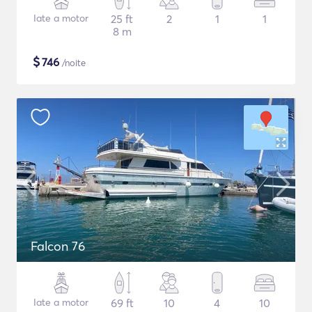
Iate a motor
25 ft
2
1
1
8 m
$
746
/noite
Falcon 76
Iate a motor
69 ft
10
4
10