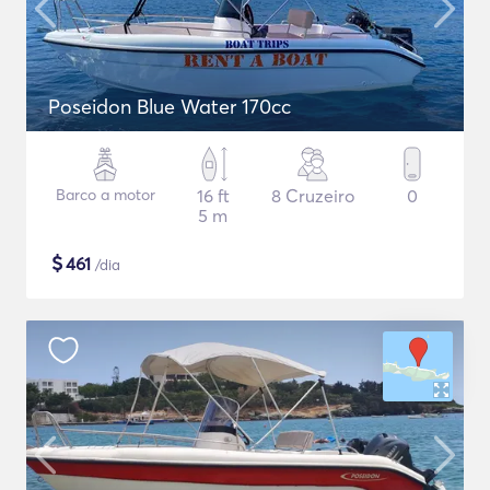
Poseidon Blue Water 170cc
Barco a motor
16 ft
8 Cruzeiro
0
5 m
$
461
/dia