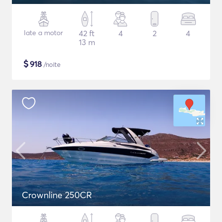
Iate a motor
42 ft
4
2
4
13 m
$
918
/noite
Crownline 250CR