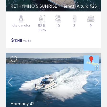
RETHYMNO'S SUNRISE - Ferretti Altura 52S
Iate a motor
52 ft
10
3
9
16 m
$
1,148
/noite
Harmony 42