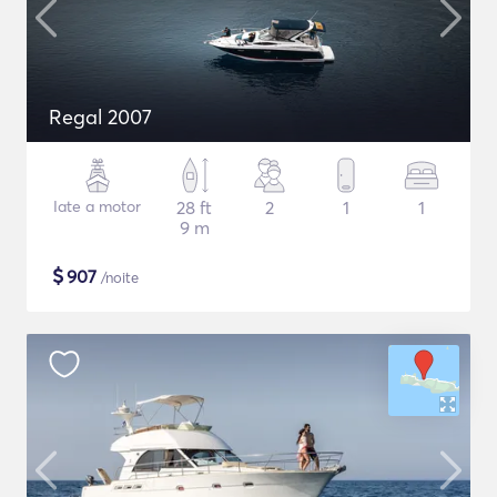
Regal 2007
Iate a motor
28 ft
2
1
1
9 m
$
907
/noite