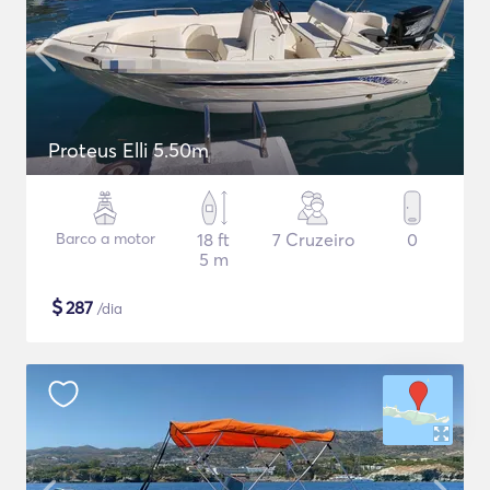
Proteus Elli 5.50m
Barco a motor
18 ft
7 Cruzeiro
0
5 m
$
287
/dia