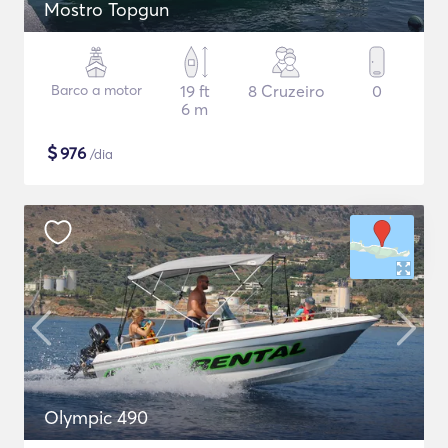
Mostro Topgun
Barco a motor
19 ft
8 Cruzeiro
0
6 m
$
976
/dia
Olympic 490