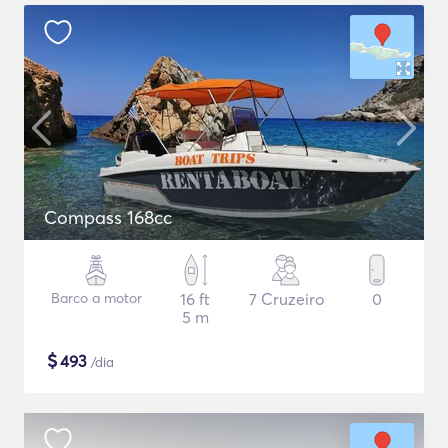
Compass 168cc
Barco a motor
16 ft
7 Cruzeiro
0
5 m
$
493
/dia