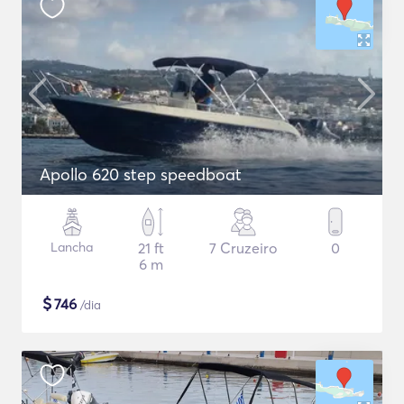
Apollo 620 step speedboat
Lancha
21 ft
7 Cruzeiro
0
6 m
$
746
/dia