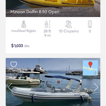
Minoan Dolfin 8.50 Open
Insuflável Rígido
28 ft
10 Cruzeiro
0
9 m
$
1,033
/dia