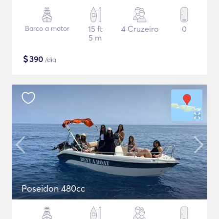
Barco a motor
15 ft
4 Cruzeiro
0
5 m
$
390
/dia
Poseidon 480cc