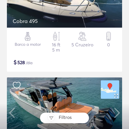
Cobra 495
Barco a motor
16 ft
5 Cruzeiro
0
5 m
$
528
/dia
Filtros