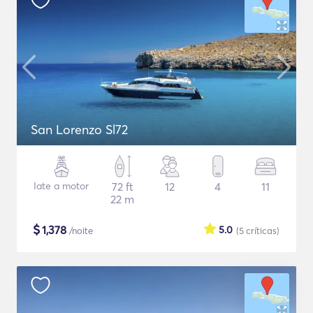
San Lorenzo Sl72
Iate a motor
72 ft
12
4
11
22 m
$
1,378
5.0
/noite
(5
críticas
)