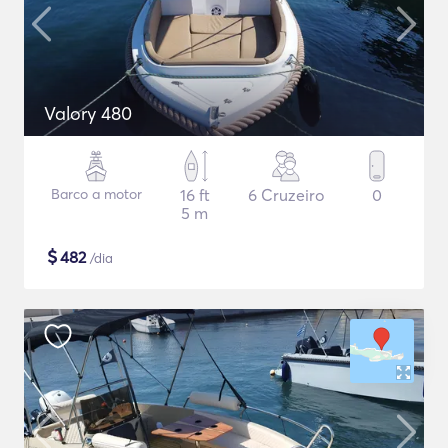
Valory 480
Barco a motor
16 ft
6 Cruzeiro
0
5 m
$
482
/dia