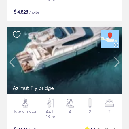
$
4,823
/noite
Azimut Fly bridge
Iate a motor
44 ft
4
2
2
13 m