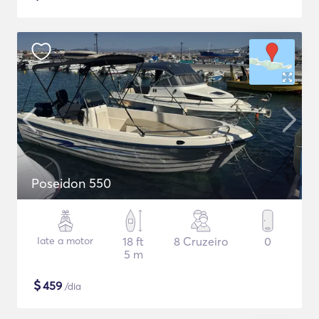
Poseidon 550
Iate a motor
18 ft
8 Cruzeiro
0
5 m
$
459
/dia