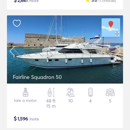
$
2,641
5.0
/noite
(1
críticas
)
Fairline Squadron 50
Iate a motor
48 ft
10
4
5
15 m
$
1,596
/noite