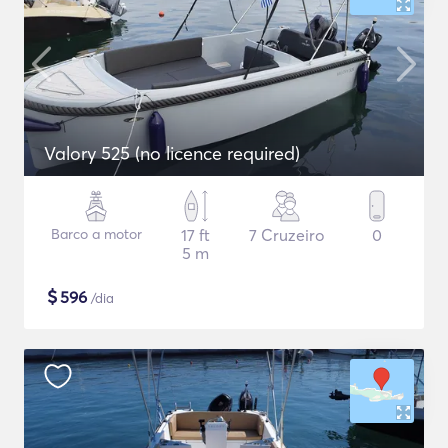
Valory 525 (no licence required)
Barco a motor
17 ft
7 Cruzeiro
0
5 m
$
596
/dia