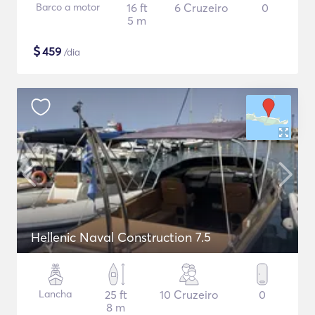
Barco a motor
16 ft
6 Cruzeiro
0
5 m
$
459
/dia
Hellenic Naval Construction 7.5
Lancha
25 ft
10 Cruzeiro
0
8 m