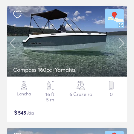
Compass 160cc (Yamaha)
Lancha
16 ft
6 Cruzeiro
0
5 m
$
545
/dia