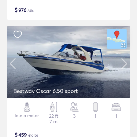
$
976
/dia
Bestway Oscar 6.50 sport
Iate a motor
22 ft
3
1
1
7 m
$
459
/noite