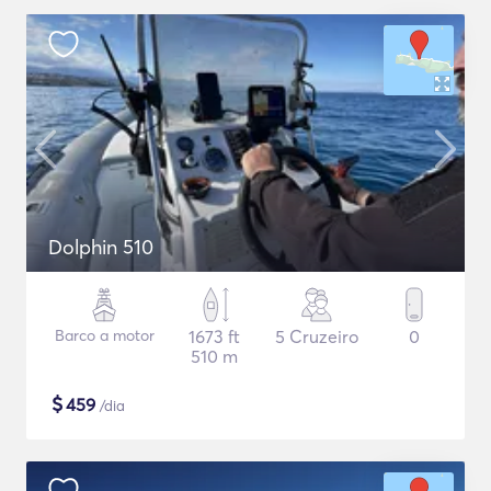
Dolphin 510
Barco a motor
1673 ft
5 Cruzeiro
0
510 m
$
459
/dia