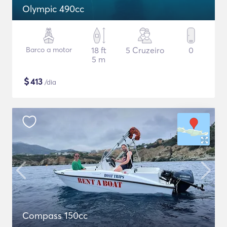
Olympic 490cc
Barco a motor
18 ft
5 Cruzeiro
0
5 m
$
413
/dia
Compass 150cc