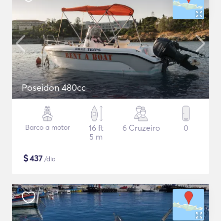
Poseidon 480cc
Barco a motor
16 ft
6 Cruzeiro
0
5 m
$
437
/dia