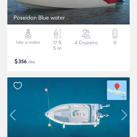
Poseidon Blue water
Iate a motor
17 ft
4 Cruzeiro
0
5 m
$
356
/dia