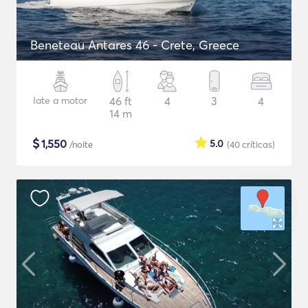
Beneteau Antares 46 - Crete, Greece
Iate a motor
46 ft
4
3
4
14 m
$
1,550
5.0
/noite
(40
críticas
)