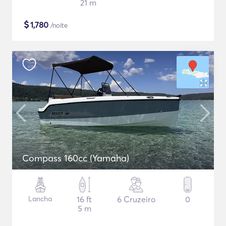
21 m
$
1,780
/noite
Compass 160cc (Yamaha)
Lancha
16 ft
6 Cruzeiro
0
5 m