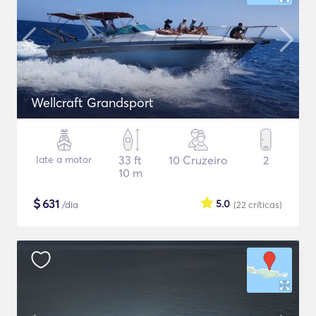
Wellcraft Grandsport
Iate a motor
33 ft
10 Cruzeiro
2
10 m
$
631
5.0
/dia
(22
críticas
)