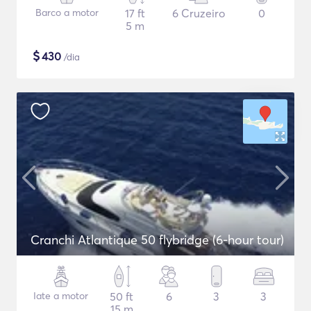
Barco a motor
17 ft
6 Cruzeiro
0
5 m
$
430
/dia
Cranchi Atlantique 50 flybridge (6-hour tour)
Iate a motor
50 ft
6
3
3
15 m