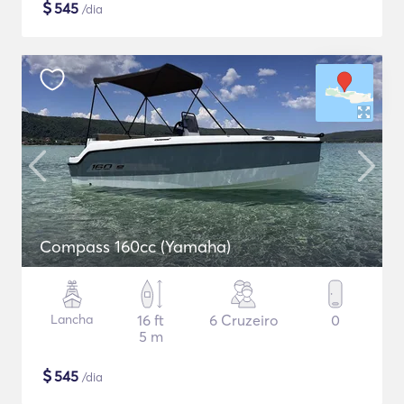
$
545
/dia
Compass 160cc (Yamaha)
Lancha
16 ft
6 Cruzeiro
0
5 m
$
545
/dia