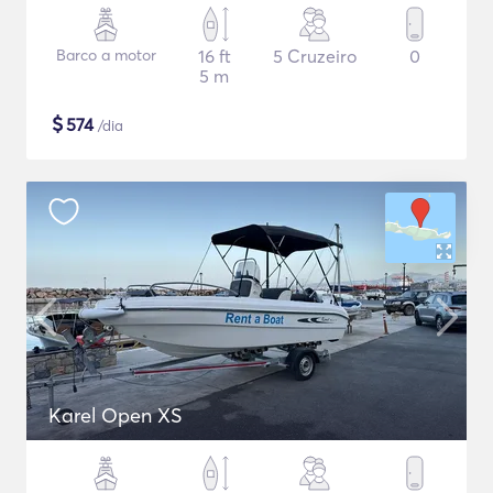
Barco a motor
16 ft
5 Cruzeiro
0
5 m
$
574
/dia
Karel Open XS