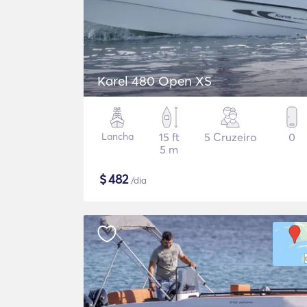
Karel 480 Open XS
Lancha
15 ft
5 Cruzeiro
0
5 m
$
482
/dia