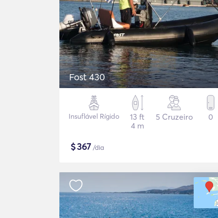
Fost 430
Insuflável Rígido
13 ft
5 Cruzeiro
0
4 m
$
367
/dia