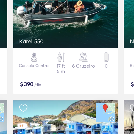
Karel 550
N
Consola Central
17 ft
6 Cruzeiro
0
B
5 m
$
390
/dia