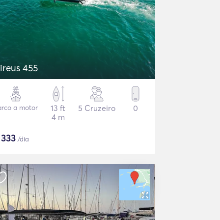
ireus 455
arco a motor
13 ft
5 Cruzeiro
0
4 m
$
333
/dia