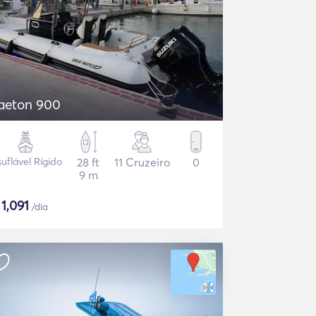
aeton 900
suflável Rígido
28 ft
11 Cruzeiro
0
9 m
$
1,091
/dia