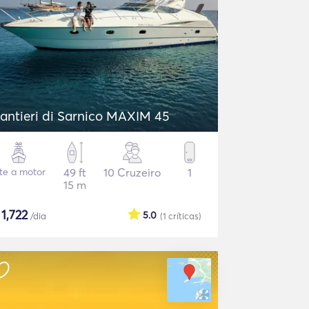
antieri di Sarnico MAXIM 45
ate a motor
49 ft
10 Cruzeiro
1
15 m
$
1,722
5.0
/dia
(1
críticas
)