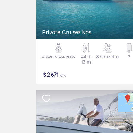
Private Cruises Kos
Cruzeiro Expresso
44 ft
8 Cruzeiro
2
13 m
$
2,671
/dia