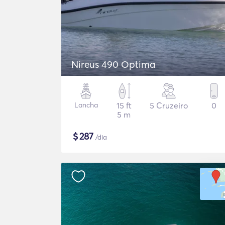
Nireus 490 Optima
Lancha
15 ft
5 Cruzeiro
0
5 m
$
287
/dia