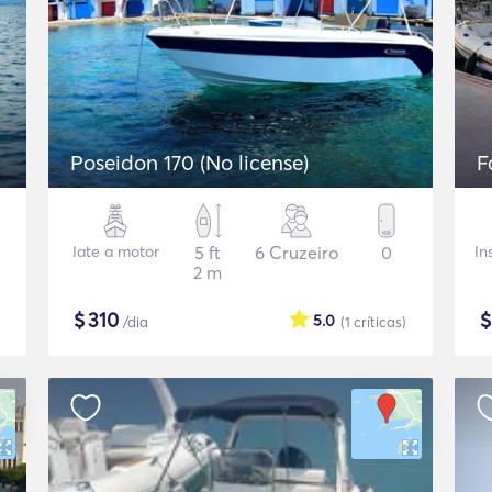
Poseidon 170 (No license)
F
Iate a motor
5 ft
6 Cruzeiro
0
In
2 m
$
310
5.0
/dia
(1
críticas
)