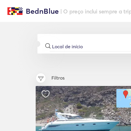
BednBlue
| O preço inclui sempre a tri
Filtros