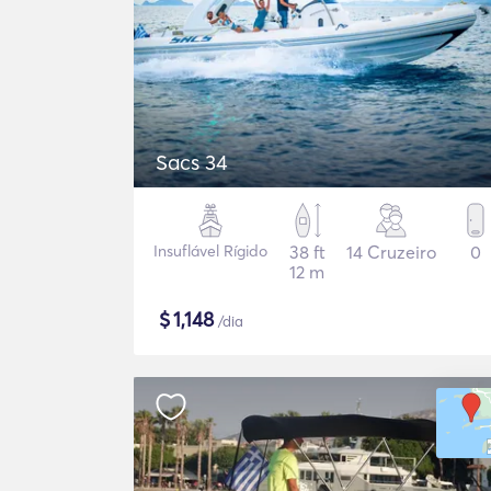
Sacs 34
Insuflável Rígido
38 ft
14 Cruzeiro
0
12 m
$
1,148
/dia