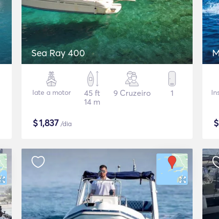
Sea Ray 400
M
Iate a motor
45 ft
9 Cruzeiro
1
In
14 m
$
1,837
/dia