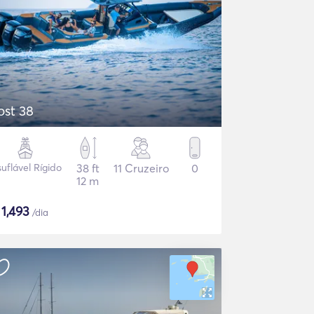
ost 38
suflável Rígido
38 ft
11 Cruzeiro
0
12 m
$
1,493
/dia