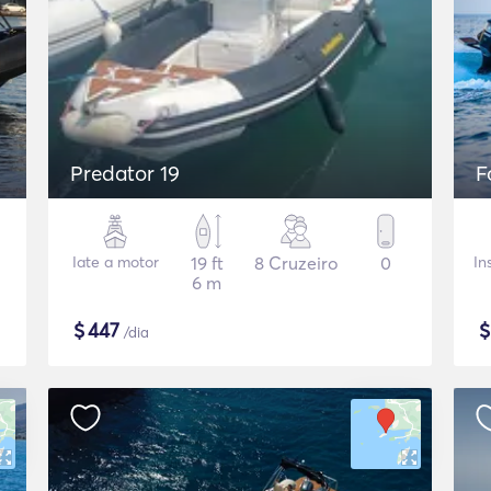
Predator 19
F
Iate a motor
19 ft
8 Cruzeiro
0
In
6 m
$
447
/dia