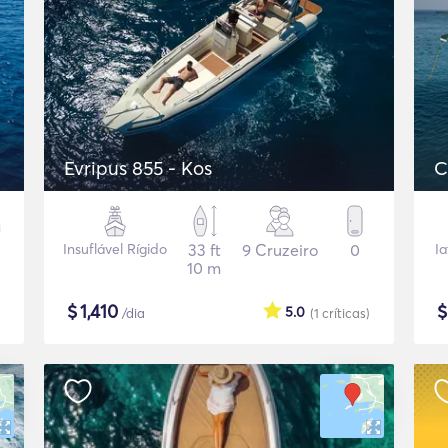
Evripus 855 - Kos
C
Insuflável Rígido
33 ft
9 Cruzeiro
0
I
10 m
$
1,410
5.0
/dia
(1
críticas
)