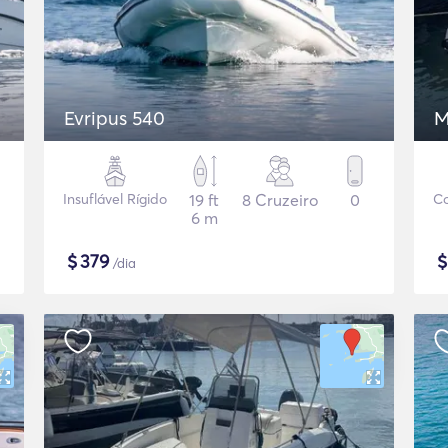
Evripus 540
M
Insuflável Rígido
19 ft
8 Cruzeiro
0
Co
6 m
$
379
/dia