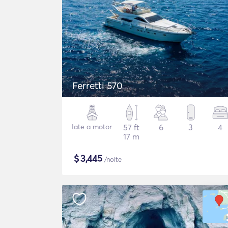
Ferretti 570
Iate a motor
57 ft
6
3
4
17 m
$
3,445
/noite