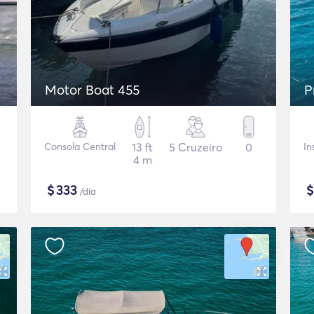
Motor Boat 455
P
Consola Central
13 ft
5 Cruzeiro
0
In
4 m
$
333
/dia