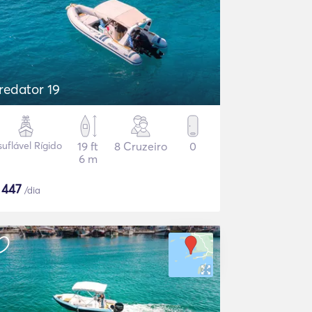
redator 19
suflável Rígido
19 ft
8 Cruzeiro
0
6 m
$
447
/dia