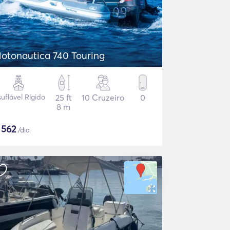
otonautica 740 Touring
suflável Rígido
25 ft
10 Cruzeiro
0
8 m
$
562
/dia