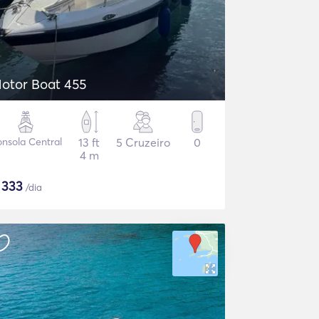
otor Boat 455
nsola Central
13 ft
5 Cruzeiro
0
4 m
$
333
/dia