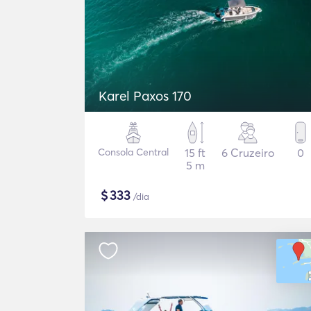
Karel Paxos 170
Consola Central
15 ft
6 Cruzeiro
0
5 m
$
333
/dia