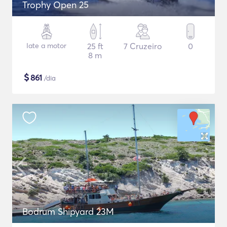
Trophy Open 25
Iate a motor
25 ft
7 Cruzeiro
0
8 m
$
861
/dia
Bodrum Shipyard 23M