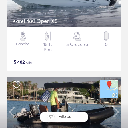
Karel 480 Open XS
Lancha
15 ft
5 Cruzeiro
0
5 m
$
482
/dia
Filtros