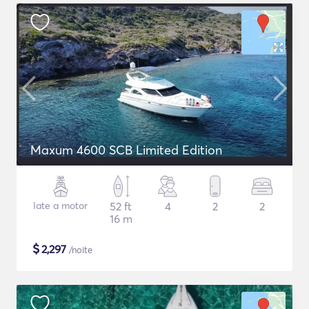
Maxum 4600 SCB Limited Edition
Iate a motor
52 ft
4
2
2
16 m
$
2,297
/noite