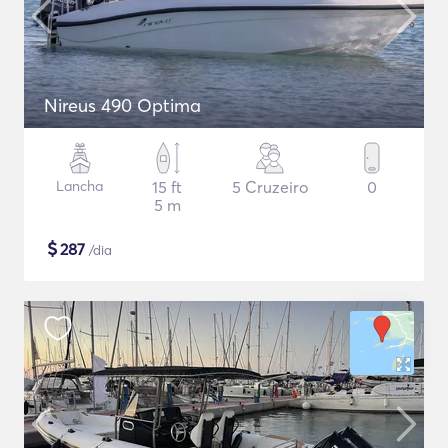
Nireus 490 Optima
Lancha
15 ft
5 Cruzeiro
0
5 m
$
287
/dia