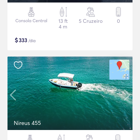
Consola Central
13 ft
5 Cruzeiro
0
4 m
$
333
/dia
Nireus 455