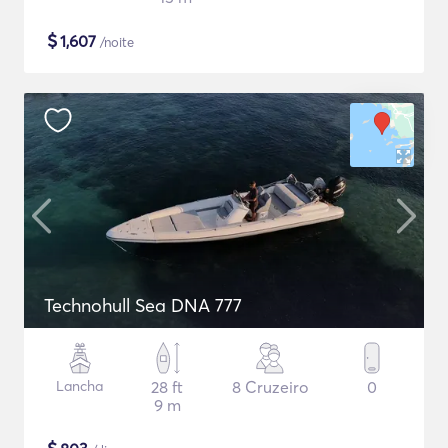
$
1,607
/noite
Technohull Sea DNA 777
Lancha
28 ft
8 Cruzeiro
0
9 m