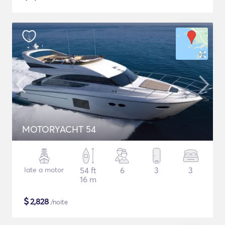
MOTORYACHT 54
Iate a motor
54 ft
6
3
3
16 m
$
2,828
/noite