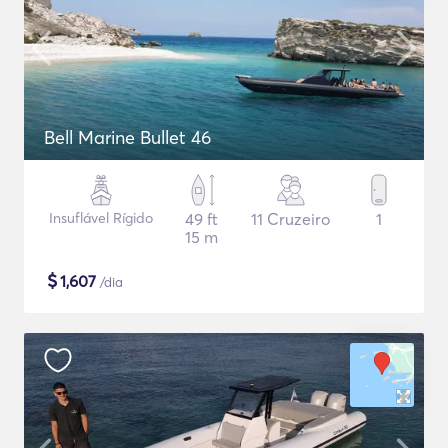
Bell Marine Bullet 46
Insuflável Rígido
49 ft
11 Cruzeiro
1
15 m
$
1,607
/dia