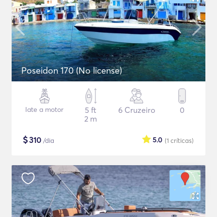
Poseidon 170 (No license)
Iate a motor
5 ft
6 Cruzeiro
0
2 m
$
310
5.0
/dia
(1
críticas
)