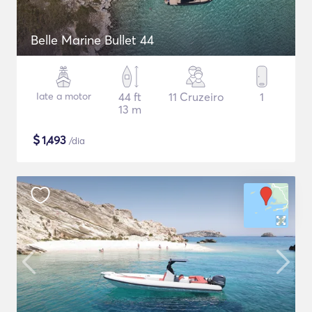
Belle Marine Bullet 44
Iate a motor
44 ft
11 Cruzeiro
1
13 m
$
1,493
/dia