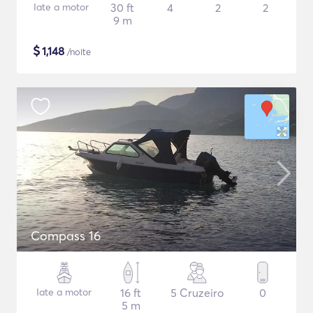
Iate a motor
30 ft
4
2
2
9 m
$
1,148
/noite
Compass 16
Iate a motor
16 ft
5 Cruzeiro
0
5 m