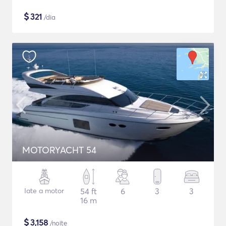
$
321
/dia
MOTORYACHT 54
Iate a motor
54 ft
6
3
3
16 m
$
3,158
/noite