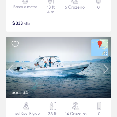
Barco a motor
13 ft
5 Cruzeiro
0
4 m
$
333
/dia
Sacs 34
Insuflável Rígido
38 ft
14 Cruzeiro
0