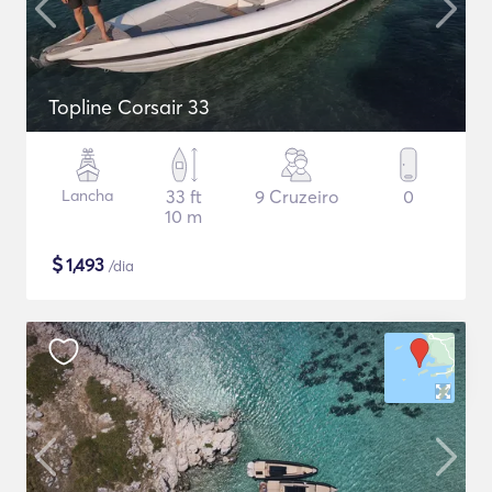
Topline Corsair 33
Lancha
33 ft
9 Cruzeiro
0
10 m
$
1,493
/dia