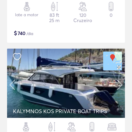
Iate a motor
83 ft
120
0
25 m
Cruzeiro
$
740
/dia
KALYMNOS KOS PRIVATE BOAT TRIPS