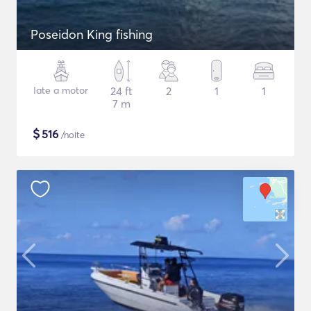
Poseidon King fishing
Iate a motor
24 ft
2
1
1
7 m
$
516
/noite