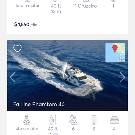
Iate a motor
40 ft
11 Cruzeiro
1
12 m
$
1,550
/dia
Fairline Phamtom 46
Iate a motor
49 ft
6
3
4
15 m