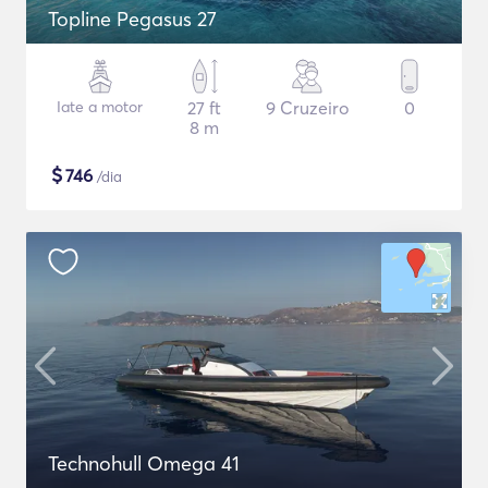
Topline Pegasus 27
Iate a motor
27 ft
9 Cruzeiro
0
8 m
$
746
/dia
Technohull Omega 41