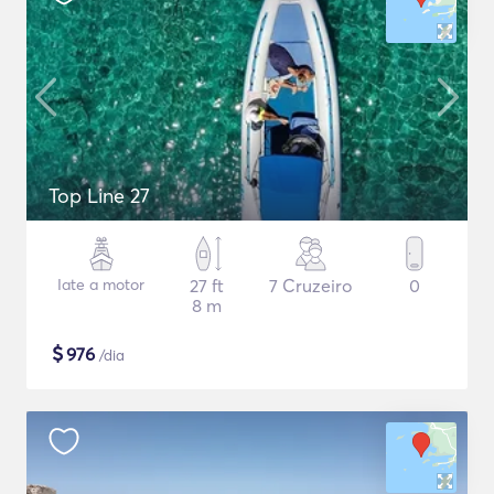
Top Line 27
Iate a motor
27 ft
7 Cruzeiro
0
8 m
$
976
/dia