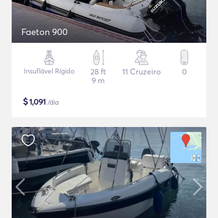
Faeton 900
Insuflável Rígido
28 ft
11 Cruzeiro
0
9 m
$
1,091
/dia