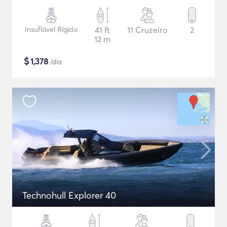
Insuflável Rígido
41 ft
11 Cruzeiro
2
12 m
$
1,378
/dia
Technohull Explorer 40