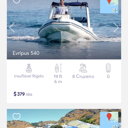
Evripus 540
Insuflável Rígido
19 ft
8 Cruzeiro
0
6 m
$
379
/dia