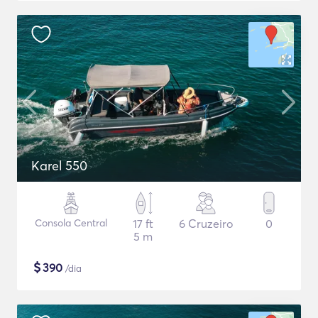
Karel 550
Consola Central
17 ft
6 Cruzeiro
0
5 m
$
390
/dia