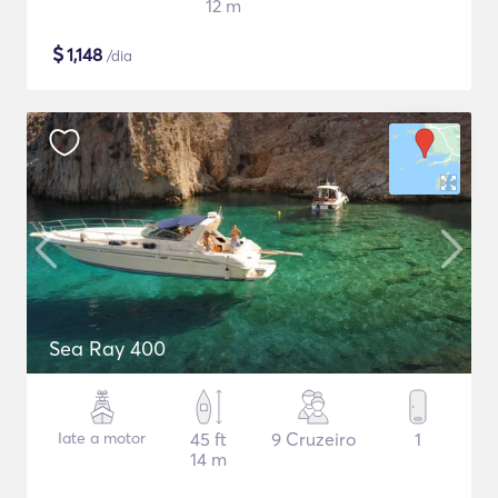
12 m
$
1,148
/dia
Sea Ray 400
Iate a motor
45 ft
9 Cruzeiro
1
14 m