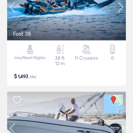
Fost 38
Insuflável Rígido
38 ft
11 Cruzeiro
0
12 m
$
1,493
/dia