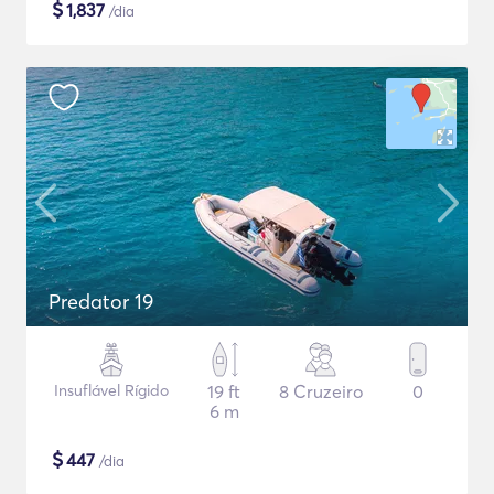
$
1,837
/dia
Predator 19
Insuflável Rígido
19 ft
8 Cruzeiro
0
6 m
$
447
/dia