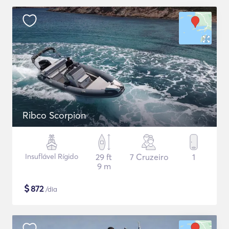
Ribco Scorpion
Insuflável Rígido
29 ft
7 Cruzeiro
1
9 m
$
872
/dia