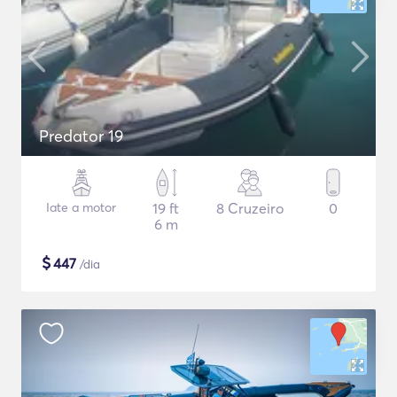
Predator 19
Iate a motor
19 ft
8 Cruzeiro
0
6 m
$
447
/dia