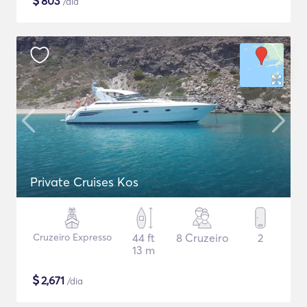
$
803
/dia
Private Cruises Kos
Cruzeiro Expresso
44 ft
8 Cruzeiro
2
13 m
$
2,671
/dia