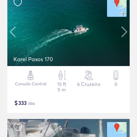
Karel Paxos 170
Consola Central
15 ft
6 Cruzeiro
0
5 m
$
333
/dia