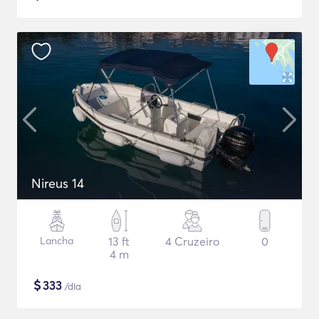
Nireus 14
Lancha
13 ft
4 Cruzeiro
0
4 m
$
333
/dia