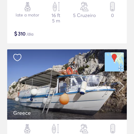
Iate a motor
16 ft
5 Cruzeiro
0
5 m
$
310
/dia
Greece