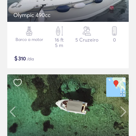
Olympic 490cc
Barco a motor
16 ft
5 Cruzeiro
0
5 m
$
310
/dia