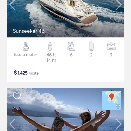
Sunseeker 46
Iate a motor
46 ft
6
2
3
14 m
$
1,425
/noite