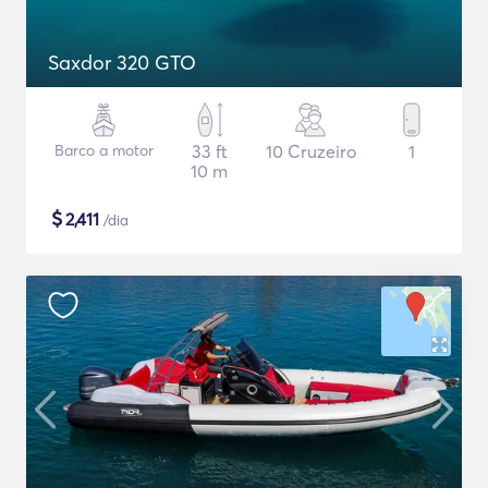
Saxdor 320 GTO
Barco a motor
33 ft
10 Cruzeiro
1
10 m
$
2,411
/dia