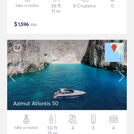
Iate a motor
36 ft
8 Cruzeiro
0
11 m
$
1,596
/dia
Azimut Atlantis 50
Iate a motor
50 ft
4
3
4
15 m