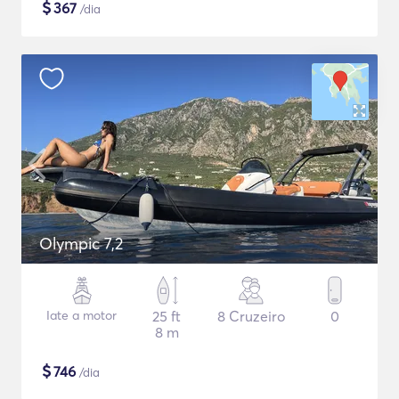
$
367
/dia
Olympic 7,2
Iate a motor
25 ft
8 Cruzeiro
0
8 m
$
746
/dia