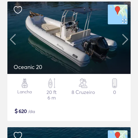
Oceanic 20
Lancha
20 ft
8 Cruzeiro
0
6 m
$
620
/dia