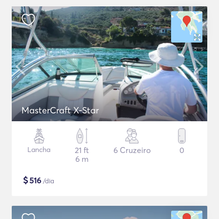
MasterCraft X-Star
Lancha
21 ft
6 Cruzeiro
0
6 m
$
516
/dia