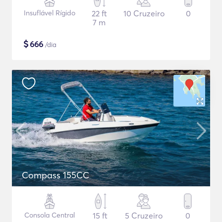
Insuflável Rígido
22 ft
10 Cruzeiro
0
7 m
$
666
/dia
Compass 155CC
Consola Central
15 ft
5 Cruzeiro
0