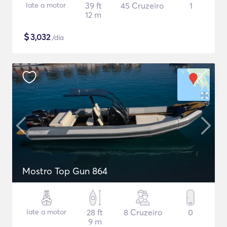
Iate a motor
39 ft
45 Cruzeiro
1
12 m
$
3,032
/dia
Mostro Top Gun 864
Iate a motor
28 ft
8 Cruzeiro
0
9 m