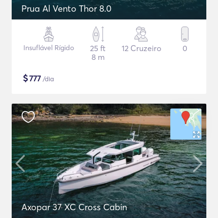
Prua Al Vento Thor 8.0
Insuflável Rígido
25 ft
12 Cruzeiro
0
8 m
$
777
/dia
Axopar 37 XC Cross Cabin