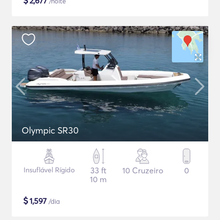
$
2,677
/noite
Olympic SR30
Insuflável Rígido
33 ft
10 Cruzeiro
0
10 m
$
1,597
/dia