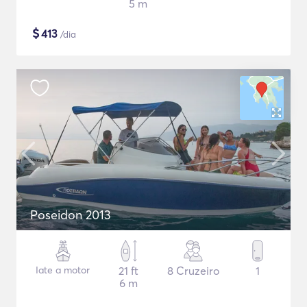
5 m
$
413
/dia
Poseidon 2013
Iate a motor
21 ft
8 Cruzeiro
1
6 m