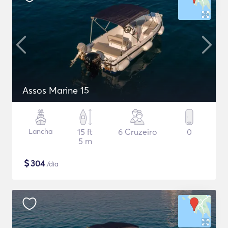
Assos Marine 15
Lancha
15 ft
6 Cruzeiro
0
5 m
$
304
/dia