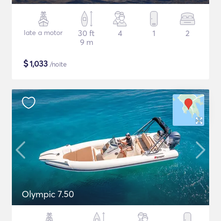
Iate a motor
30 ft
4
1
2
9 m
$
1,033
/noite
Olympic 7.50