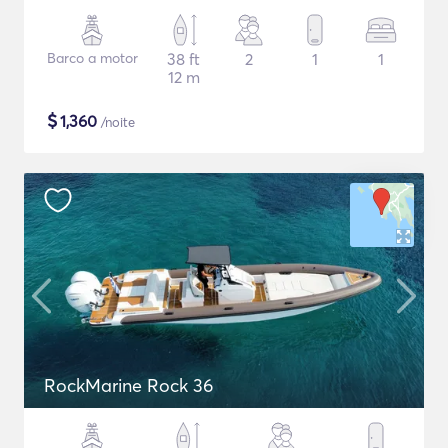
Barco a motor
38 ft
2
1
1
12 m
$
1,360
/noite
RockMarine Rock 36