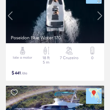
Poseidon Blue Water 170
Iate a motor
18 ft
7 Cruzeiro
0
5 m
$
441
/dia