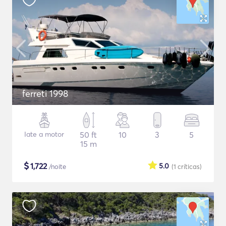
ferreti 1998
Iate a motor
50 ft
10
3
5
15 m
$
1,722
5.0
/noite
(1
críticas
)