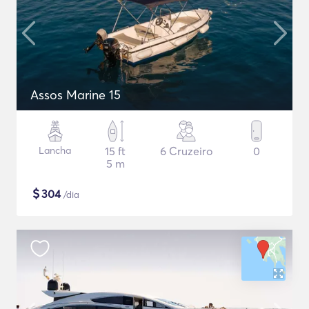
Assos Marine 15
Lancha
15 ft
6 Cruzeiro
0
5 m
$
304
/dia