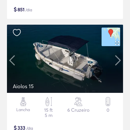
$
851
/dia
Aiolos 15
Lancha
15 ft
6 Cruzeiro
0
5 m
$
333
/dia