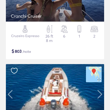
Cranchi Cruiser
Cruzeiro Expresso
26 ft
6
1
2
8 m
$
803
/noite