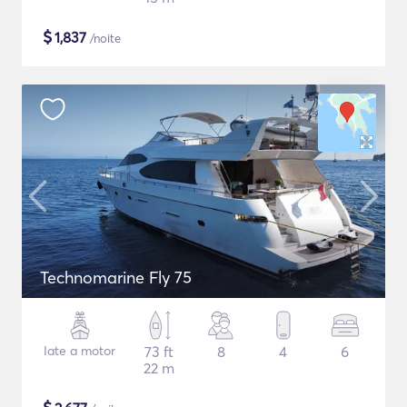
$
1,837
/noite
Technomarine Fly 75
Iate a motor
73 ft
8
4
6
22 m