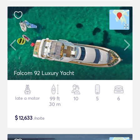
Falcom 92 Luxury Yacht
Iate a motor
99 ft
10
5
6
30 m
$
12,633
/noite