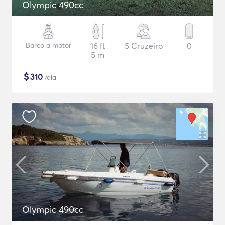
Olympic 490cc
Barco a motor
16 ft
5 Cruzeiro
0
5 m
$
310
/dia
Olympic 490cc