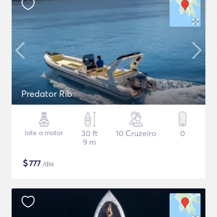
Predator Rib
Iate a motor
30 ft
10 Cruzeiro
0
9 m
$
777
/dia