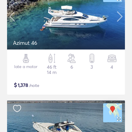
Azimut 46
Iate a motor
46 ft
6
3
4
14 m
$
1,378
/noite