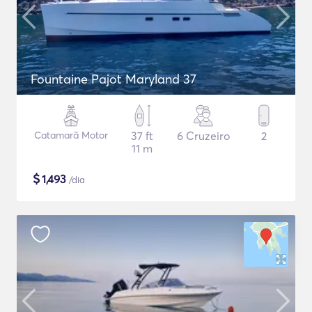
Fountaine Pajot Maryland 37
Catamarã Motor
37 ft
6 Cruzeiro
2
11 m
$
1,493
/dia