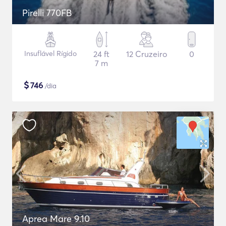
Pirelli 770FB
Insuflável Rígido
24 ft
12 Cruzeiro
0
7 m
$
746
/dia
Aprea Mare 9.10