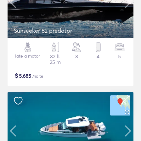
Sunseeker 82 predator
Iate a motor
82 ft
8
4
5
25 m
$
5,685
/noite