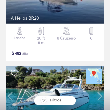
A Hellas BR20
Lancha
20 ft
8 Cruzeiro
0
6 m
$
482
/dia
Filtros