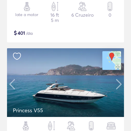
Iate a motor
16 ft
6 Cruzeiro
0
5 m
$
401
/dia
Princess V55