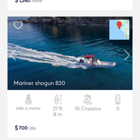
$
1,360
/noite
Mariner shogun 830
Iate a motor
27 ft
10 Cruzeiro
0
8 m
$
700
/dia