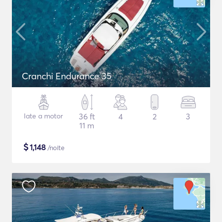
Cranchi Endurance 35
Iate a motor
36 ft
4
2
3
11 m
$
1,148
/noite