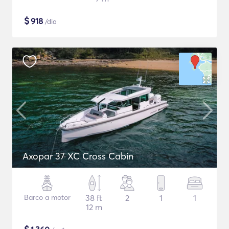
$
918
/dia
Axopar 37 XC Cross Cabin
Barco a motor
38 ft
2
1
1
12 m