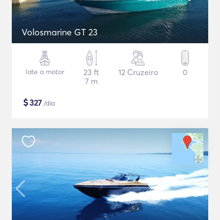
Volosmarine GT 23
Iate a motor
23 ft
12 Cruzeiro
0
7 m
$
327
/dia