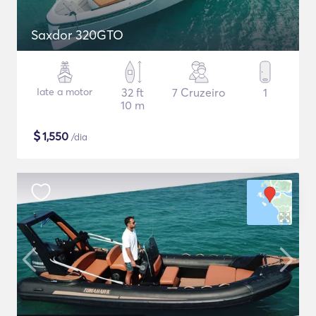
Saxdor 320GTO
Iate a motor
32 ft
7 Cruzeiro
1
10 m
$
1,550
/dia