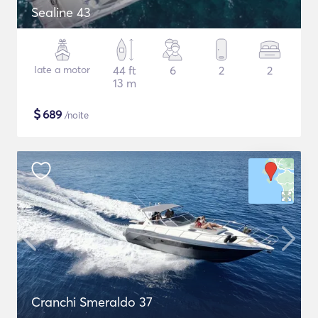
Sealine 43
Iate a motor
44 ft
6
2
2
13 m
$
689
/noite
Cranchi Smeraldo 37