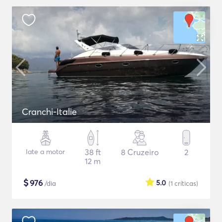
Cranchi-Italie
Iate a motor
38 ft
8 Cruzeiro
2
12 m
$
976
5.0
/dia
(1
críticas
)