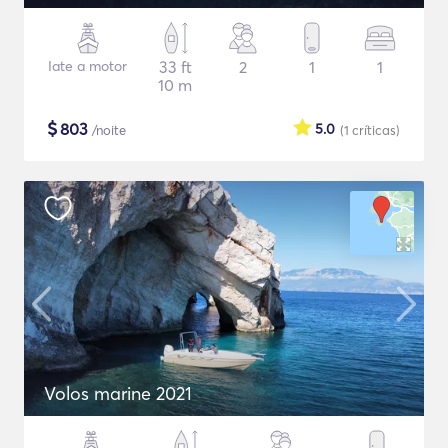
Iate a motor
33 ft
2
1
1
10 m
$
803
5.0
/noite
(1
críticas
)
Volos marine 2021