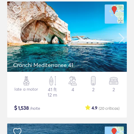
Cranchi Mediterranee 41
Iate a motor
41 ft
4
2
2
12 m
$
1,538
4.9
/noite
(20
críticas
)