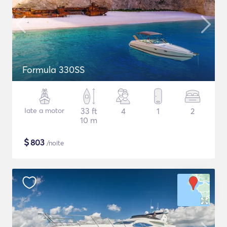
Formula 330SS
Iate a motor
33 ft
4
1
2
10 m
$
803
/noite