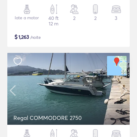
Iate a motor
40 ft
2
2
3
12 m
$
1,263
/noite
Regal COMMODORE 2750