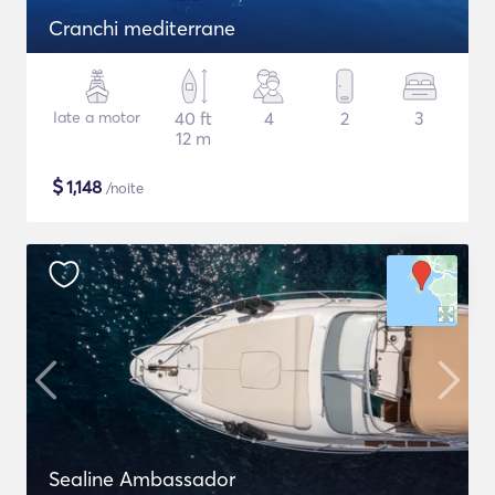
Cranchi mediterrane
Iate a motor
40 ft
4
2
3
12 m
$
1,148
/noite
Sealine Ambassador