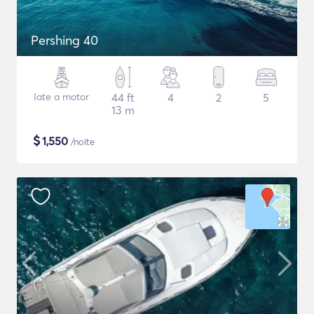
Pershing 40
Iate a motor
44 ft
4
2
5
13 m
$
1,550
/noite