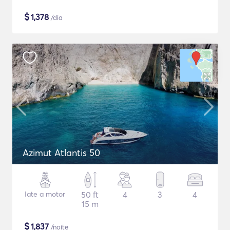
$
1,378
/dia
Azimut Atlantis 50
Iate a motor
50 ft
4
3
4
15 m
$
1,837
/noite