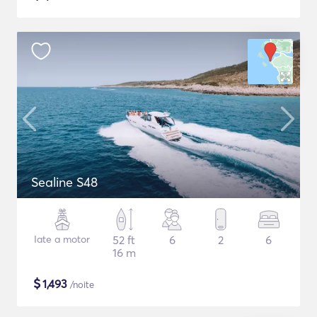
Sealine S48
Iate a motor
52 ft
6
2
6
16 m
$
1,493
/noite