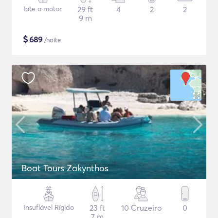
Iate a motor
29 ft
4
2
2
9 m
$
689
/noite
Boat Tours Zakynthos
Insuflável Rígido
23 ft
10 Cruzeiro
0
7 m