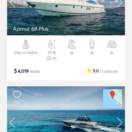
Azimut 68 Plus
Iate a motor
71 ft
8
4
6
22 m
$
4,019
5.0
/noite
(1
críticas
)