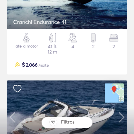
Cranchi Endurance 41
Iate a motor
41 ft
4
2
2
12 m
$
2,066
/noite
Filtros