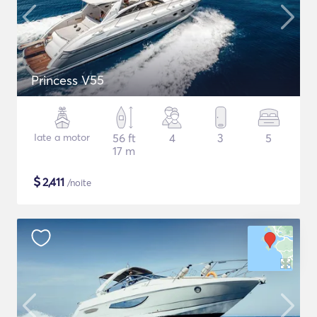
Princess V55
Iate a motor
56 ft
4
3
5
17 m
$
2,411
/noite