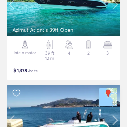
Azimut Atlantis 39ft Open
Iate a motor
39 ft
4
2
3
12 m
$
1,378
/noite