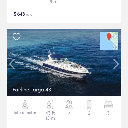
9 m
$
643
/dia
Fairline Targa 43
Iate a motor
43 ft
4
2
3
13 m