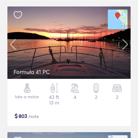
Formula 41 PC
Iate a motor
43 ft
4
2
2
13 m
$
803
/noite