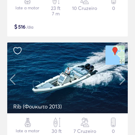
Iate a motor
23 ft
10 Cruzeiro
0
7 m
$
516
/dia
Rib (Φουκωτο 2013)
Iate a motor
30 ft
7 Cruzeiro
0