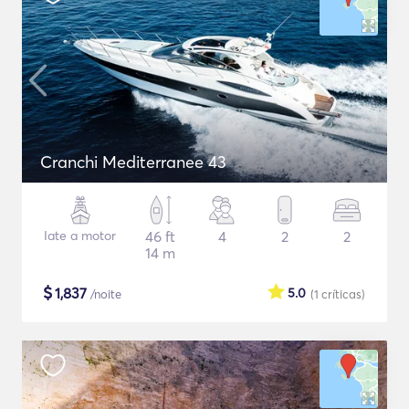
Cranchi Mediterranee 43
Iate a motor
46 ft
4
2
2
14 m
$
1,837
5.0
/noite
(1
críticas
)