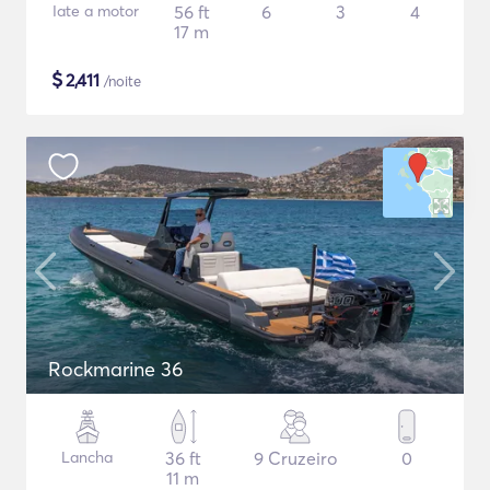
Iate a motor
56 ft
6
3
4
17 m
$
2,411
/noite
Rockmarine 36
Lancha
36 ft
9 Cruzeiro
0
11 m