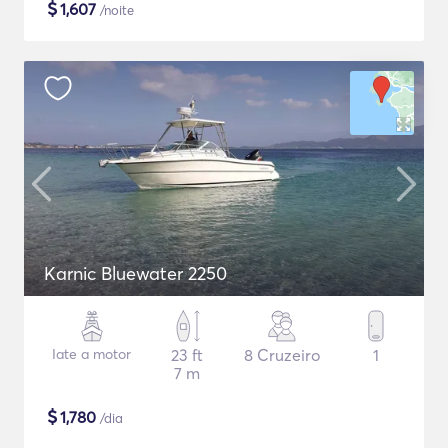
$
1,607
/noite
Karnic Bluewater 2250
Iate a motor
23 ft
8 Cruzeiro
1
7 m
$
1,780
/dia