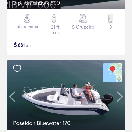
Vip Tomahawk 600
Iate a motor
21 ft
8 Cruzeiro
0
6 m
$
631
/dia
Poseidon Bluewater 170