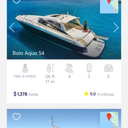
Baia Aqua 54
Iate a motor
56 ft
6
3
5
17 m
$
1,378
5.0
/noite
(1
críticas
)