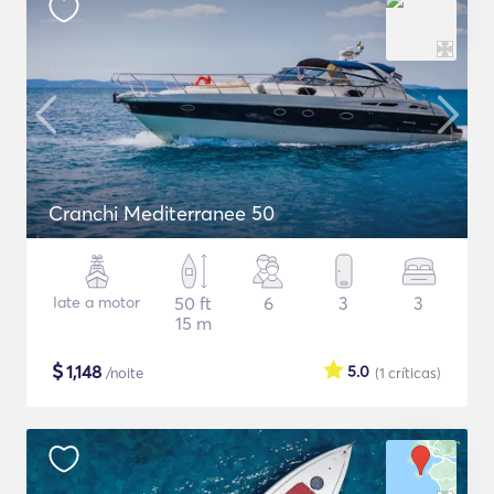
Cranchi Mediterranee 50
Iate a motor
50 ft
6
3
3
15 m
$
1,148
5.0
/noite
(1
críticas
)