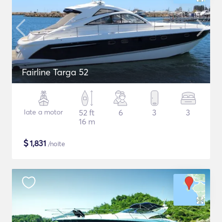
Fairline Targa 52
Iate a motor
52 ft
6
3
3
16 m
$
1,831
/noite