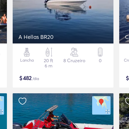
A Hellas BR20
C
Lancha
20 ft
8 Cruzeiro
0
Cr
6 m
$
482
/dia