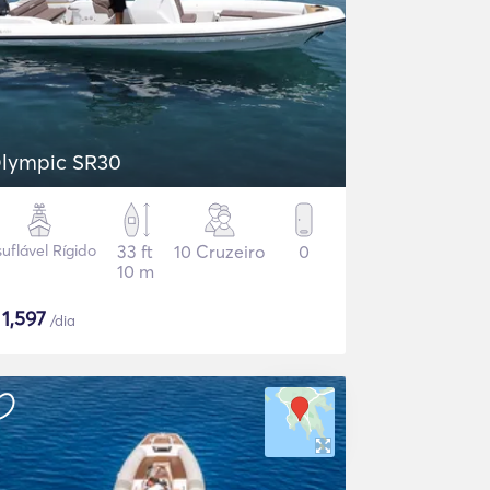
lympic SR30
suflável Rígido
33 ft
10 Cruzeiro
0
10 m
$
1,597
/dia