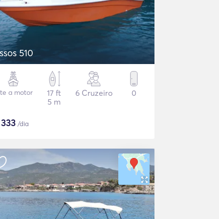
ssos 510
ate a motor
17 ft
6 Cruzeiro
0
5 m
$
333
/dia