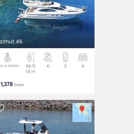
zimut 46
te a motor
46 ft
6
3
4
14 m
$
1,378
/noite