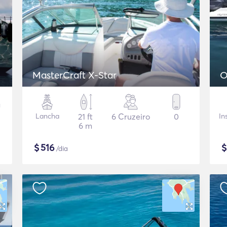
MasterCraft X-Star
O
Lancha
21 ft
6 Cruzeiro
0
In
6 m
$
516
/dia