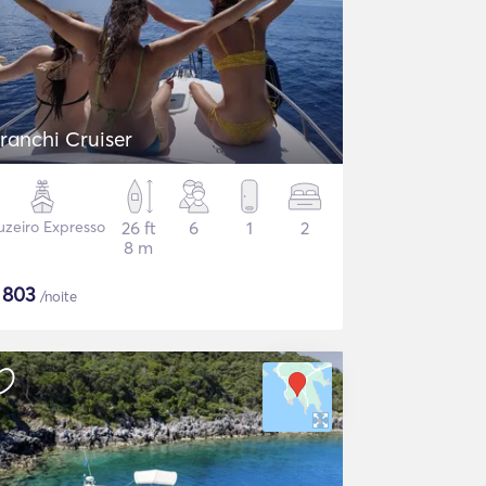
ranchi Cruiser
uzeiro Expresso
26 ft
6
1
2
8 m
$
803
/noite