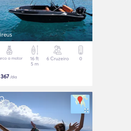
ireus
arco a motor
16 ft
6 Cruzeiro
0
5 m
$
367
/dia