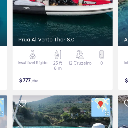
Prua Al Vento Thor 8.0
A
Insuflável Rígido
25 ft
12 Cruzeiro
0
Ia
8 m
$
777
/dia