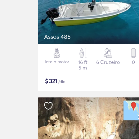
Assos 485
Iate a motor
16 ft
6 Cruzeiro
0
5 m
$
321
/dia