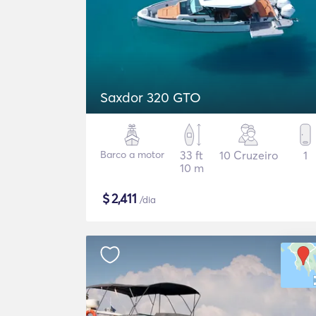
Saxdor 320 GTO
Barco a motor
33 ft
10 Cruzeiro
1
10 m
$
2,411
/dia