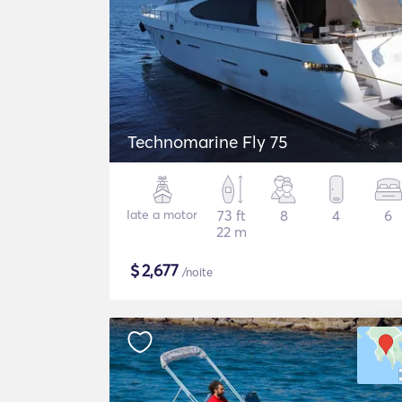
Technomarine Fly 75
Iate a motor
73 ft
8
4
6
22 m
$
2,677
/noite