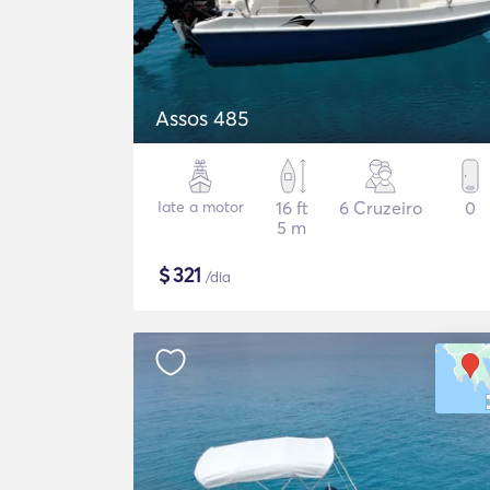
Assos 485
Iate a motor
16 ft
6 Cruzeiro
0
5 m
$
321
/dia