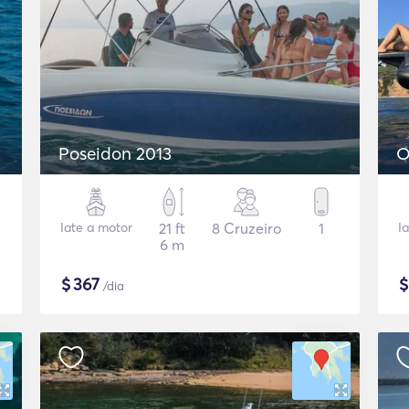
Poseidon 2013
O
Iate a motor
21 ft
8 Cruzeiro
1
I
6 m
$
367
/dia