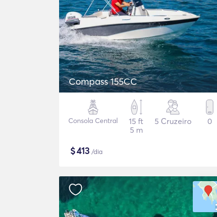
Compass 155CC
Consola Central
15 ft
5 Cruzeiro
0
5 m
$
413
/dia