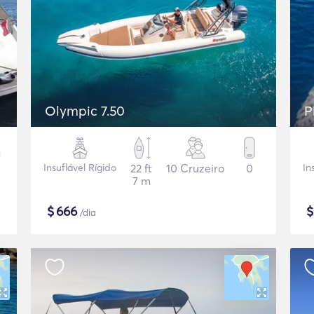
Olympic 7.50
P
Insuflável Rígido
22 ft
10 Cruzeiro
0
In
7 m
$
666
/dia