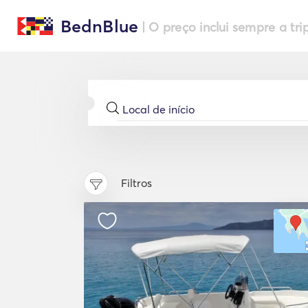
BednBlue
| O preço inclui sempre a tri
Filtros