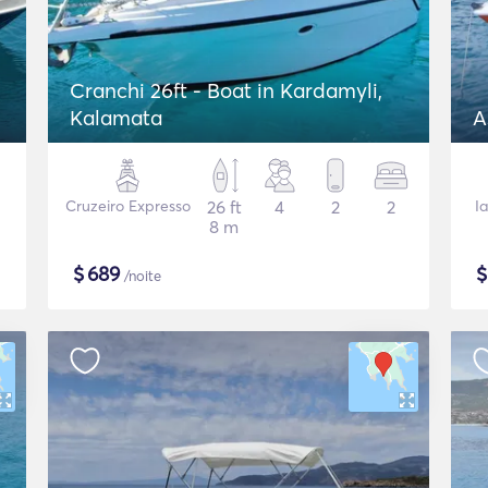
Cranchi 26ft - Boat in Kardamyli,
Kalamata
A
Cruzeiro Expresso
26 ft
4
2
2
I
8 m
$
689
/noite