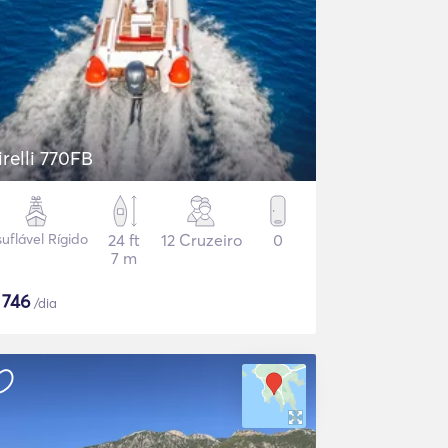
irelli 770FB
suflável Rígido
24 ft
12 Cruzeiro
0
7 m
$
746
/dia