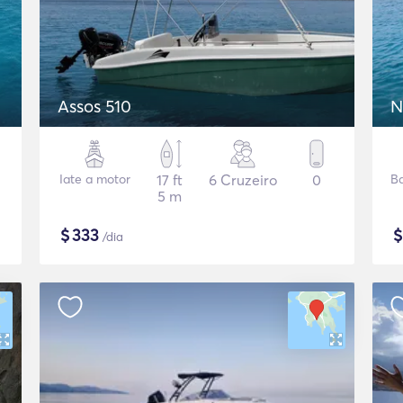
Assos 510
N
Iate a motor
17 ft
6 Cruzeiro
0
B
5 m
$
333
/dia