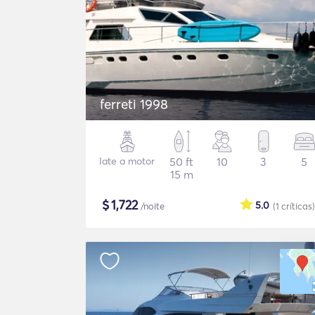
ferreti 1998
Iate a motor
50 ft
10
3
5
15 m
$
1,722
5.0
/noite
(1
críticas
)