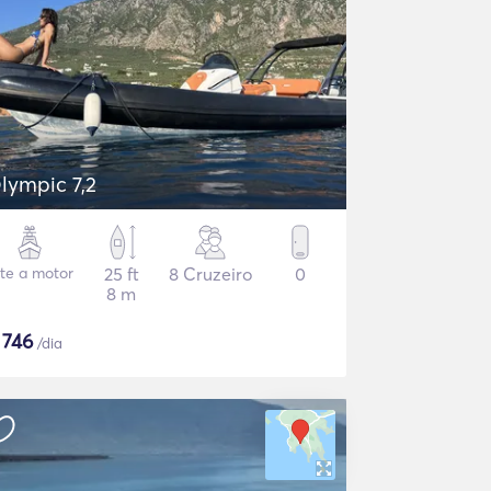
lympic 7,2
ate a motor
25 ft
8 Cruzeiro
0
8 m
$
746
/dia