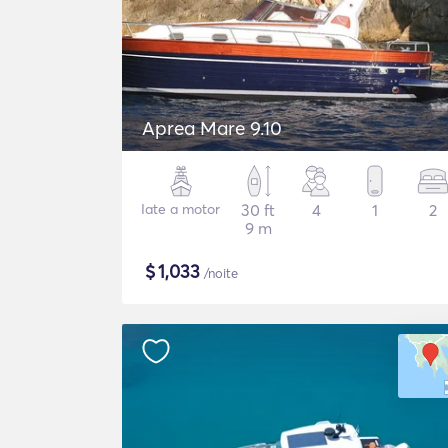
Aprea Mare 9.10
Iate a motor
30 ft
4
1
2
9 m
$
1,033
/noite