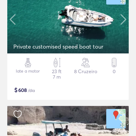
Private customised speed boat tour
Iate a motor
23 ft
8 Cruzeiro
0
7 m
$
608
/dia