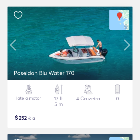
Poseidon Blu Water 170
Iate a motor
17 ft
4 Cruzeiro
0
5 m
$
252
/dia