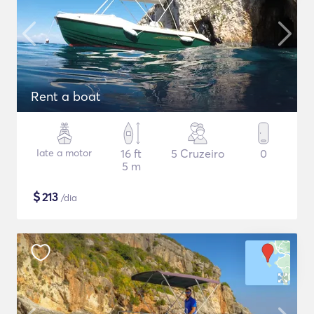
Rent a boat
Iate a motor
16 ft
5 Cruzeiro
0
5 m
$
213
/dia