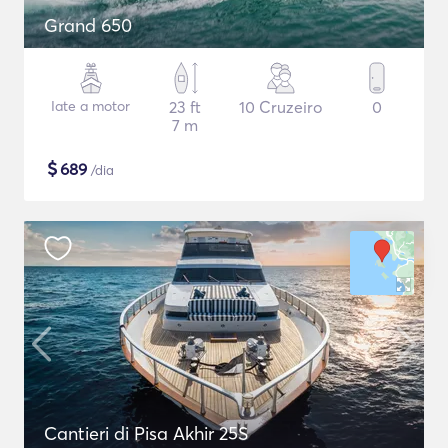
Grand 650
Iate a motor
23 ft
10 Cruzeiro
0
7 m
$
689
/dia
Cantieri di Pisa Akhir 25S