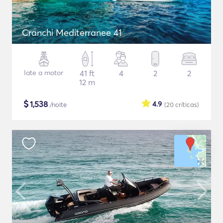
Cranchi Mediterranee 41
Iate a motor
41 ft
4
2
2
12 m
$
1,538
4.9
/noite
(20
críticas
)