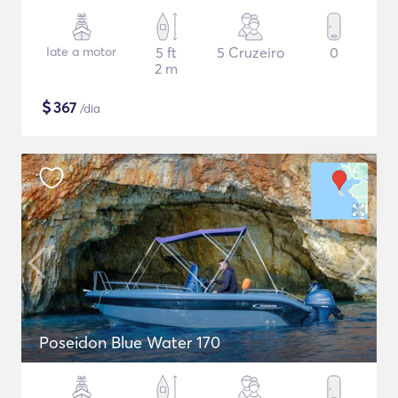
Iate a motor
5 ft
5 Cruzeiro
0
2 m
$
367
/dia
Poseidon Blue Water 170