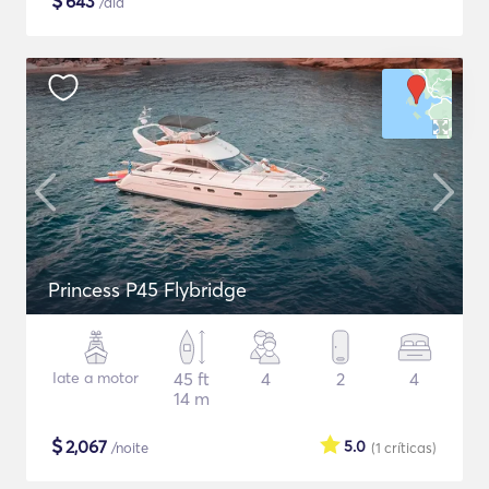
$
643
/dia
Princess P45 Flybridge
Iate a motor
45 ft
4
2
4
14 m
$
2,067
5.0
/noite
(1
críticas
)