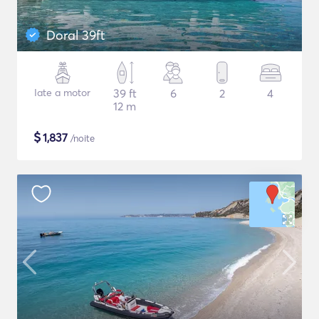
Doral 39ft
Iate a motor
39 ft
6
2
4
12 m
$
1,837
/noite