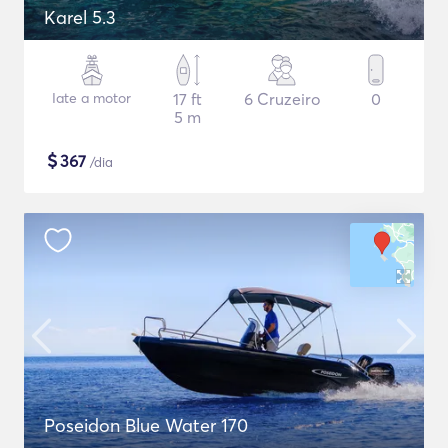
Karel 5.3
Iate a motor
17 ft
6 Cruzeiro
0
5 m
$
367
/dia
Poseidon Blue Water 170