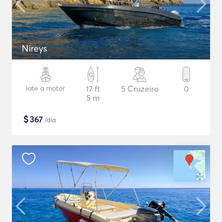
Nireys
Iate a motor
17 ft
5 Cruzeiro
0
5 m
$
367
/dia