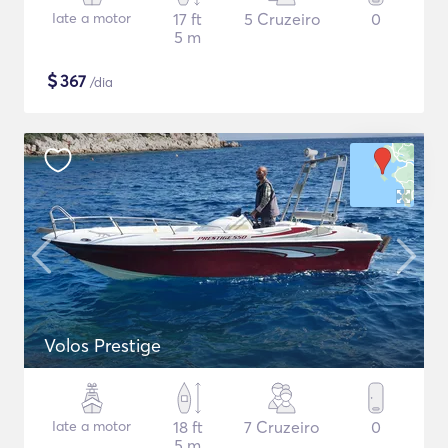
Iate a motor
17 ft
5 Cruzeiro
0
5 m
$
367
/dia
Volos Prestige
Iate a motor
18 ft
7 Cruzeiro
0
5 m