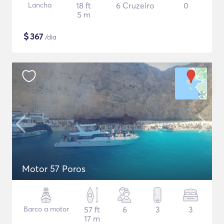
Lancha
18 ft
6 Cruzeiro
0
5 m
$
367
/dia
Motor 57 Poros
Barco a motor
57 ft
6
3
3
17 m