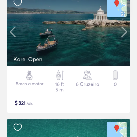
Karel Open
Barco a motor
16 ft
6 Cruzeiro
0
5 m
$
321
/dia