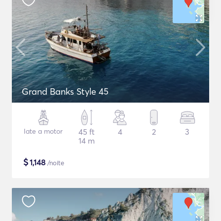
Grand Banks Style 45
Iate a motor
45 ft
4
2
3
14 m
$
1,148
/noite