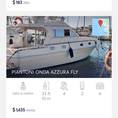
$
183
/dia
PIANTONI ONDA AZZURA FLY
Iate a motor
33 ft
4
2
4
10 m
$
1,435
/noite