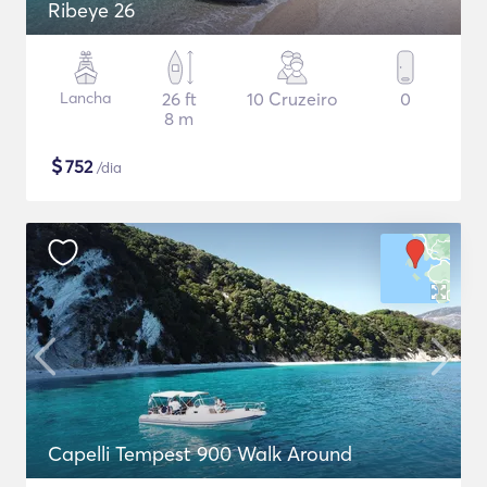
Ribeye 26
Lancha
26 ft
10 Cruzeiro
0
8 m
$
752
/dia
Capelli Tempest 900 Walk Around