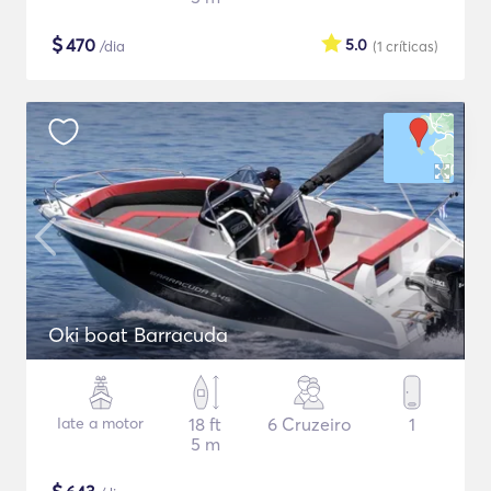
$
470
5.0
/dia
(1
críticas
)
Oki boat Barracuda
Iate a motor
18 ft
6 Cruzeiro
1
5 m