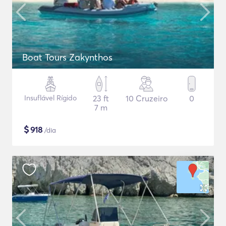
Boat Tours Zakynthos
Insuflável Rígido
23 ft
10 Cruzeiro
0
7 m
$
918
/dia