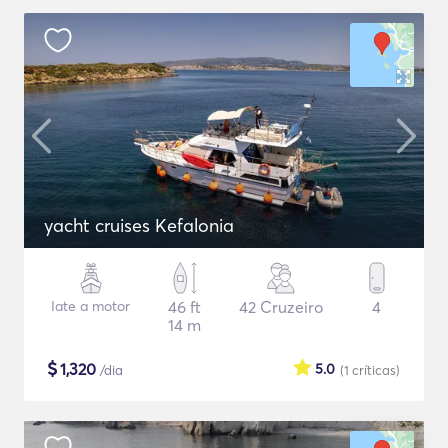
yacht cruises Kefalonia
Iate a motor
46 ft
42 Cruzeiro
4
14 m
$
1,320
5.0
/dia
(1
críticas
)