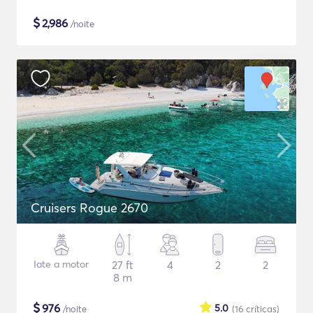
$
2,986
/noite
Cruisers Rogue 2670
Iate a motor
27 ft
4
2
2
8 m
$
976
5.0
/noite
(16
críticas
)