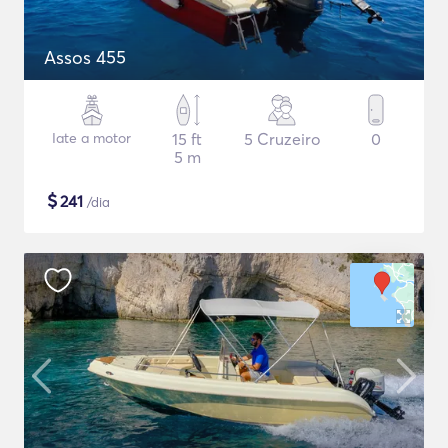
Assos 455
Iate a motor
15 ft
5 Cruzeiro
0
5 m
$
241
/dia