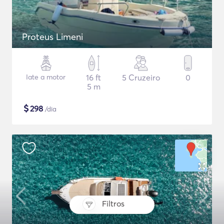
Proteus Limeni
Iate a motor
16 ft
5 Cruzeiro
0
5 m
$
298
/dia
Filtros