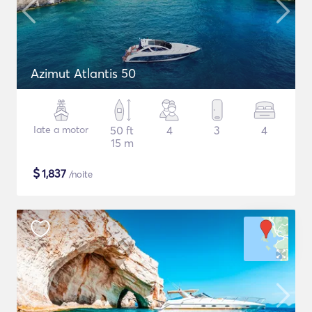
Azimut Atlantis 50
Iate a motor
50 ft
4
3
4
15 m
$
1,837
/noite