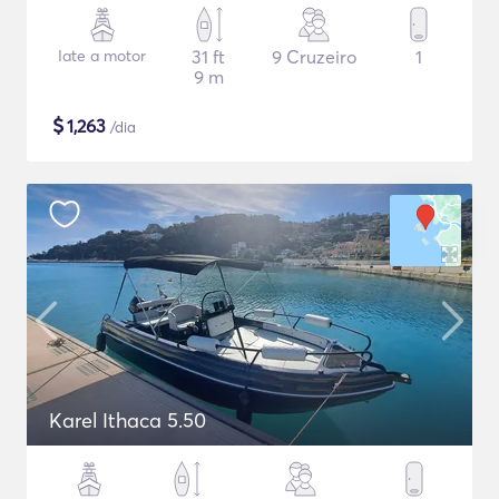
Iate a motor
31 ft
9 Cruzeiro
1
9 m
$
1,263
/dia
Karel Ithaca 5.50