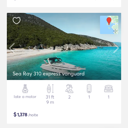
Sea Ray 310 express vanguard
Iate a motor
31 ft
2
1
1
9 m
$
1,378
/noite