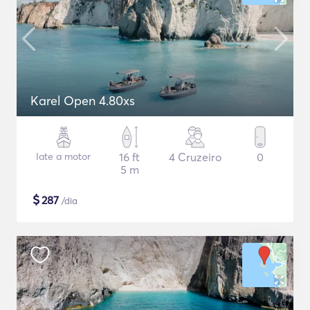
Karel Open 4.80xs
Iate a motor
16 ft
4 Cruzeiro
0
5 m
$
287
/dia