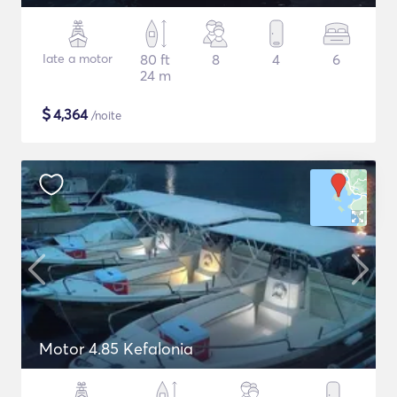
Iate a motor
80 ft
8
4
6
24 m
$
4,364
/noite
Motor 4.85 Kefalonia