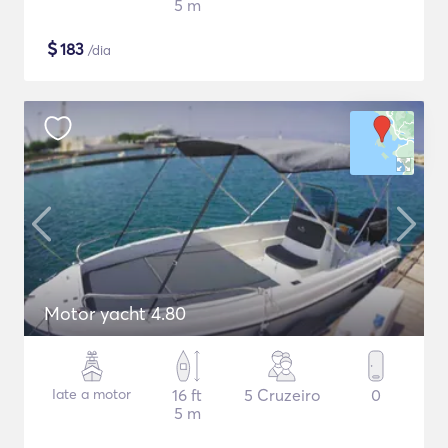
5 m
$
183
/dia
Motor yacht 4.80
Iate a motor
16 ft
5 Cruzeiro
0
5 m