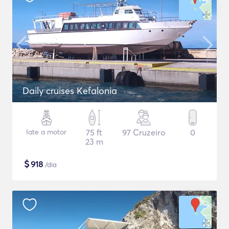
Daily cruises Kefalonia
Iate a motor
75 ft
97 Cruzeiro
0
23 m
$
918
/dia