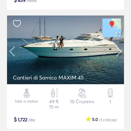
$
459
/noite
Cantieri di Sarnico MAXIM 45
Iate a motor
49 ft
10 Cruzeiro
1
15 m
$
1,722
5.0
/dia
(1
críticas
)