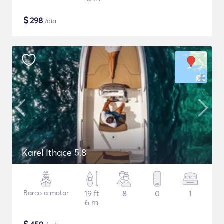
$
298
/dia
Karel Ithace 5.8
Barco a motor
19 ft
8
0
1
6 m