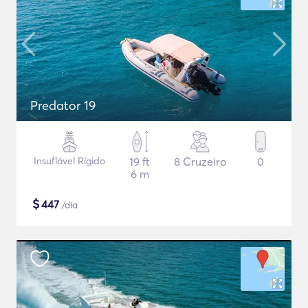
Predator 19
Insuflável Rígido
19 ft
8 Cruzeiro
0
6 m
$
447
/dia