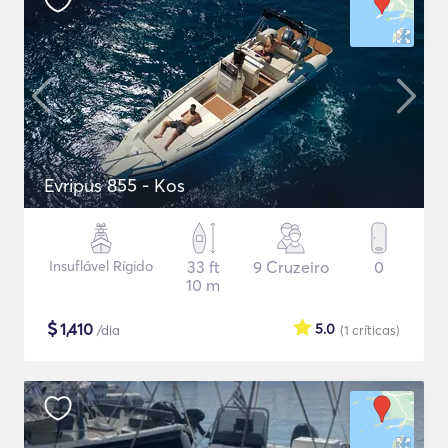
Evripus 855 - Kos
Insuflável Rígido
33 ft
9 Cruzeiro
0
10 m
$
1,410
5.0
/dia
(1
críticas
)