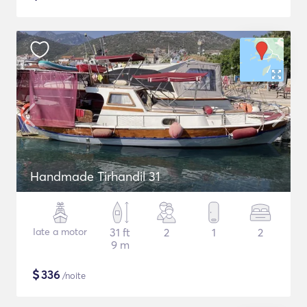
Handmade Tirhandil 31
Iate a motor
31 ft
2
1
2
9 m
$
336
/noite