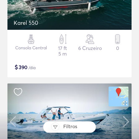
Karel 550
Consola Central
17 ft
6 Cruzeiro
0
5 m
$
390
/dia
Filtros