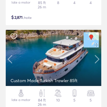
Iate a motor
85 ft
8
4
4
26 m
$
2,871
/noite
Custom Made Turkish Trawler 85ft
Iate a motor
84 ft
10
5
5
26 m