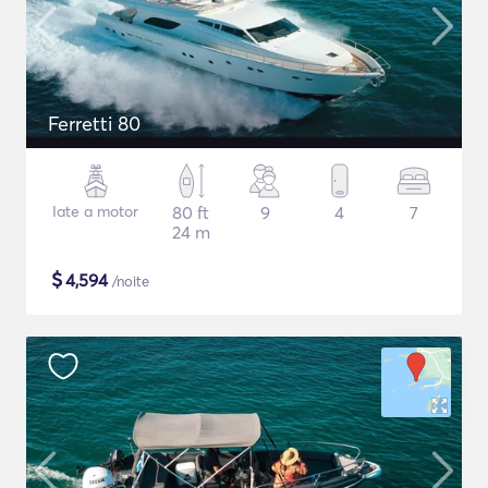
Ferretti 80
Iate a motor
80 ft
9
4
7
24 m
$
4,594
/noite