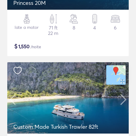
Princess 20M
Iate a motor
71 ft
8
4
6
22 m
$
1,550
/noite
Custom Made Turkish Trawler 82ft