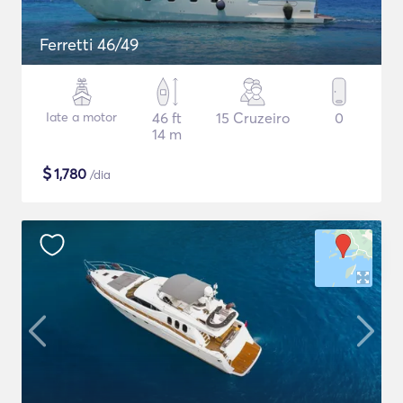
Ferretti 46/49
Iate a motor
46 ft
15 Cruzeiro
0
14 m
$
1,780
/dia