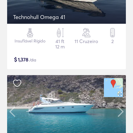
Technohull Omega 41
Insuflável Rígido
41 ft
11 Cruzeiro
2
12 m
$
1,378
/dia