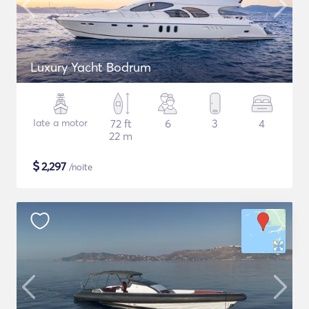
Luxury Yacht Bodrum
Iate a motor
72 ft
6
3
4
22 m
$
2,297
/noite