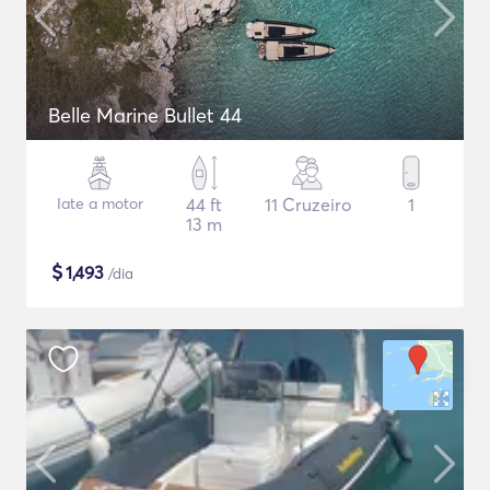
Belle Marine Bullet 44
Iate a motor
44 ft
11 Cruzeiro
1
13 m
$
1,493
/dia