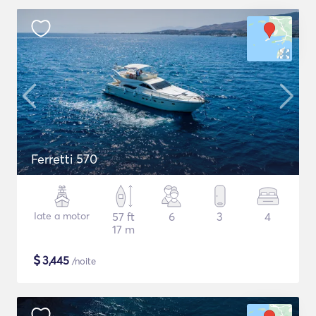
Ferretti 570
Iate a motor
57 ft
6
3
4
17 m
$
3,445
/noite