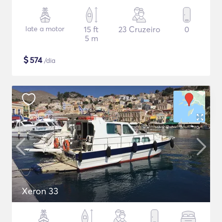
Iate a motor
15 ft
23 Cruzeiro
0
5 m
$
574
/dia
Xeron 33