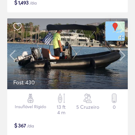
$
1,493
/dia
Fost 430
Insuflável Rígido
13 ft
5 Cruzeiro
0
4 m
$
367
/dia