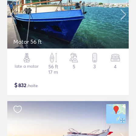
Motor 56 ft
Iate a motor
56 ft
5
3
4
17 m
$
832
/noite