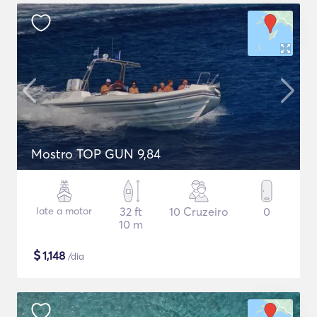
Mostro TOP GUN 9,84
Iate a motor
32 ft
10 Cruzeiro
0
10 m
$
1,148
/dia