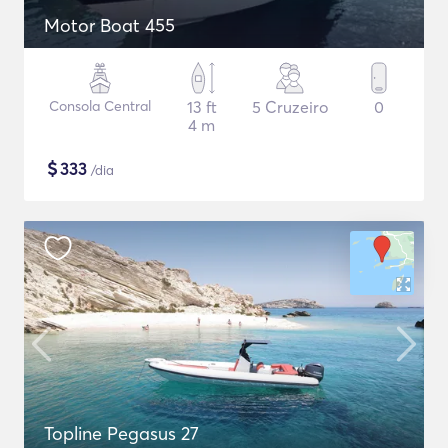
Motor Boat 455
Consola Central
13 ft
5 Cruzeiro
0
4 m
$
333
/dia
Topline Pegasus 27