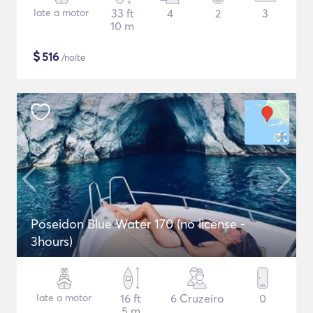
Iate a motor
33 ft
4
2
3
10 m
$
516
/noite
Poseidon Blue Water 170 (no license -
3hours)
Iate a motor
16 ft
6 Cruzeiro
0
5 m