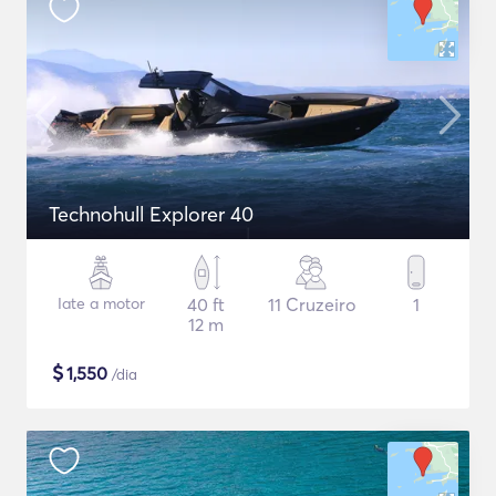
Technohull Explorer 40
Iate a motor
40 ft
11 Cruzeiro
1
12 m
$
1,550
/dia