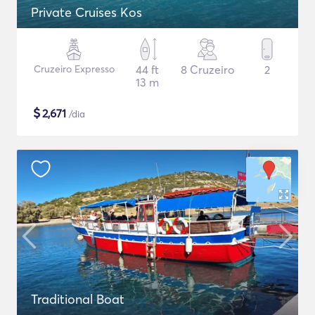
Private Cruises Kos
Cruzeiro Expresso
44 ft
8 Cruzeiro
2
13 m
$
2,671
/dia
Traditional Boat