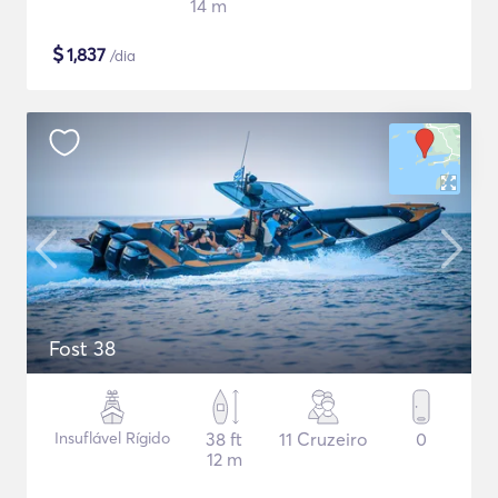
14 m
$
1,837
/dia
Fost 38
Insuflável Rígido
38 ft
11 Cruzeiro
0
12 m