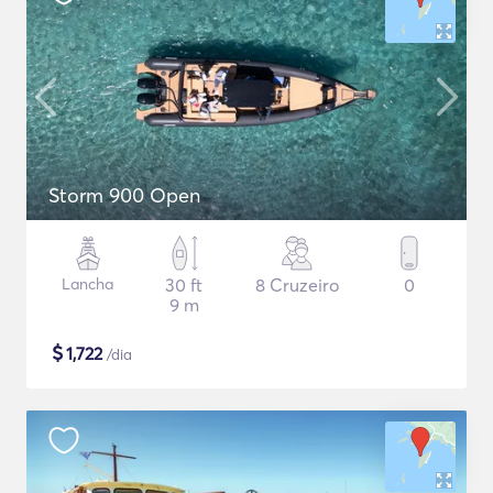
Storm 900 Open
Lancha
30 ft
8 Cruzeiro
0
9 m
$
1,722
/dia