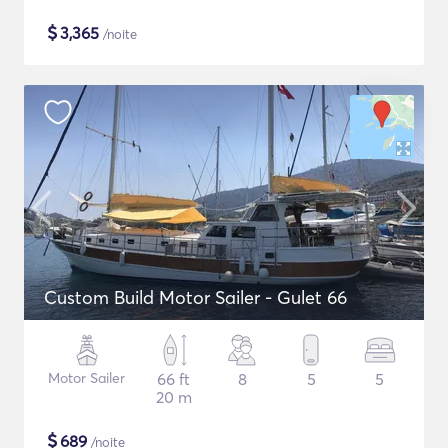
$
3,365
/noite
Custom Build Motor Sailer - Gulet 66
Motor Sailer
66 ft
8
5
5
20 m
$
689
/noite