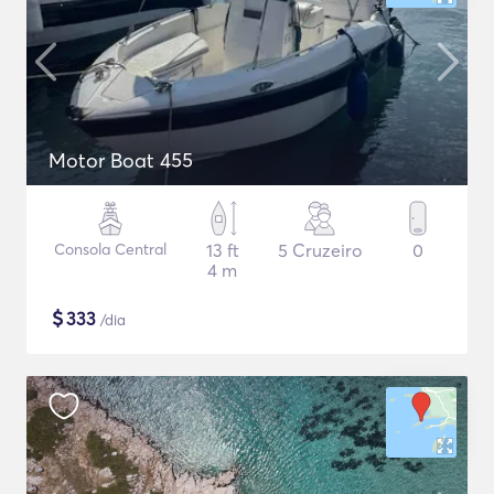
Motor Boat 455
Consola Central
13 ft
5 Cruzeiro
0
4 m
$
333
/dia