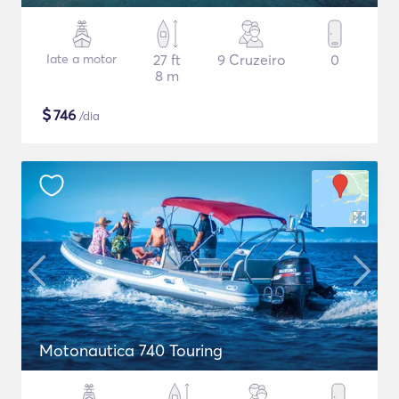
Iate a motor
27 ft
9 Cruzeiro
0
8 m
$
746
/dia
Motonautica 740 Touring