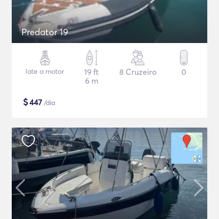
Predator 19
Iate a motor
19 ft
8 Cruzeiro
0
6 m
$
447
/dia