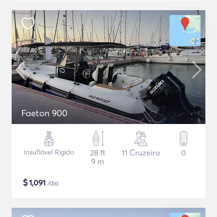
Faeton 900
Insuflável Rígido
28 ft
11 Cruzeiro
0
9 m
$
1,091
/dia