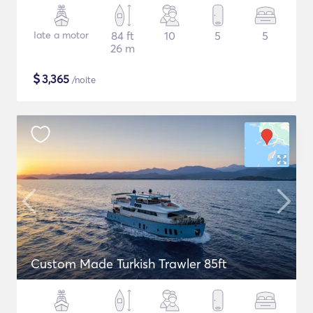
Iate a motor
84 ft
10
5
5
26 m
$
3,365
/noite
Custom Made Turkish Trawler 85ft