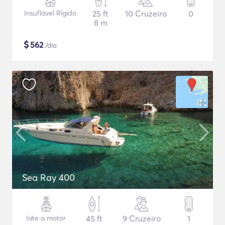
Insuflável Rígido
25 ft
10 Cruzeiro
0
8 m
$
562
/dia
Sea Ray 400
Iate a motor
45 ft
9 Cruzeiro
1