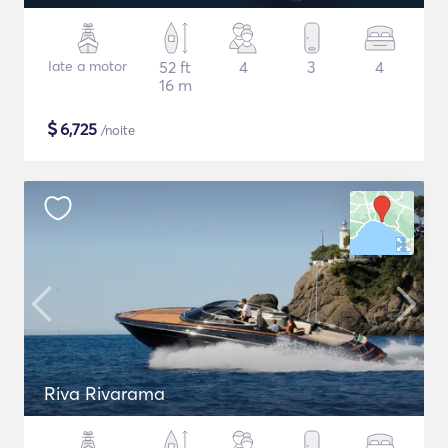
Iate a motor
52 ft
4
3
4
16 m
$
6,725
/noite
Riva Rivarama