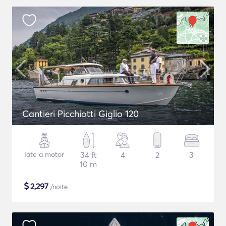
Cantieri Picchiotti Giglio 120
Iate a motor
34 ft
4
2
3
10 m
$
2,297
/noite