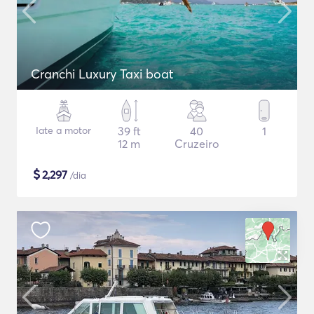
Cranchi Luxury Taxi boat
Iate a motor
39 ft
40
1
12 m
Cruzeiro
$
2,297
/dia