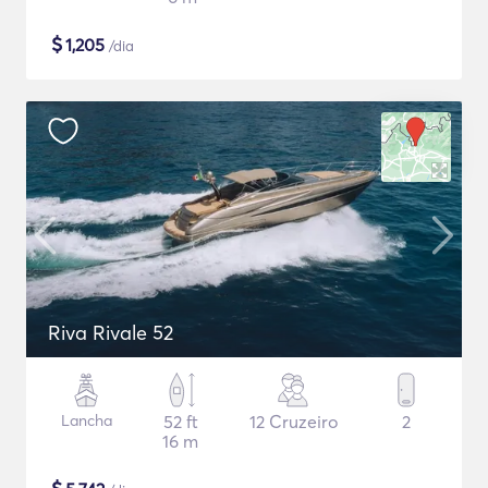
$
1,205
/dia
Riva Rivale 52
Lancha
52 ft
12 Cruzeiro
2
16 m