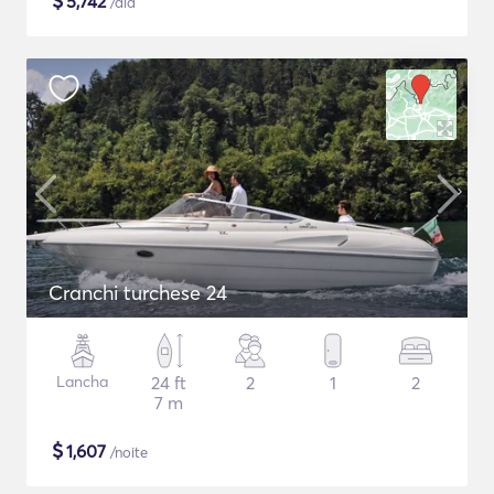
$
5,742
/dia
Cranchi turchese 24
Lancha
24 ft
2
1
2
7 m
$
1,607
/noite