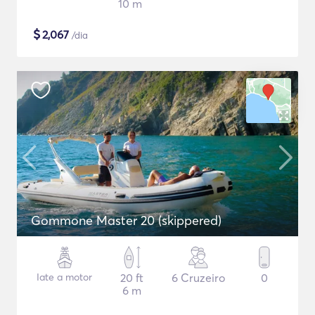
10 m
$
2,067
/dia
Gommone Master 20 (skippered)
Iate a motor
20 ft
6 Cruzeiro
0
6 m