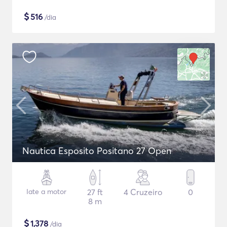
$
516
/dia
Nautica Esposito Positano 27 Open
Iate a motor
27 ft
4 Cruzeiro
0
8 m
$
1,378
/dia