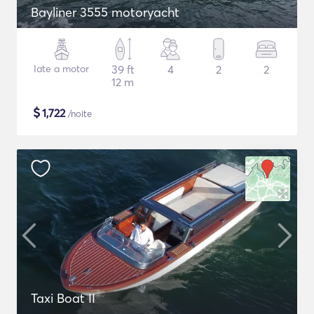
Bayliner 3555 motoryacht
Iate a motor
39 ft
4
2
2
12 m
$
1,722
/noite
Taxi Boat II