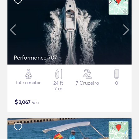
Performance 707
Iate a motor
24 ft
7 Cruzeiro
0
7 m
$
2,067
/dia