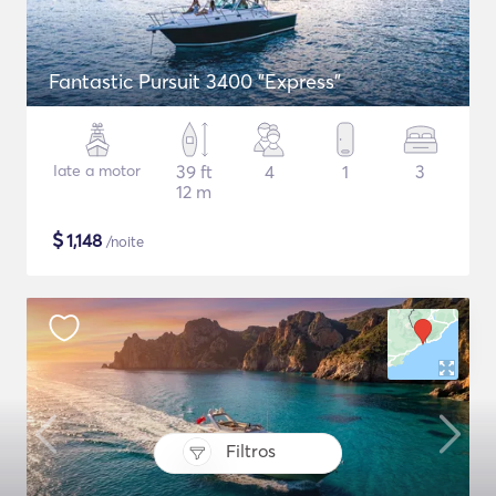
Fantastic Pursuit 3400 "Express"
Iate a motor
39 ft
4
1
3
12 m
$
1,148
/noite
Filtros