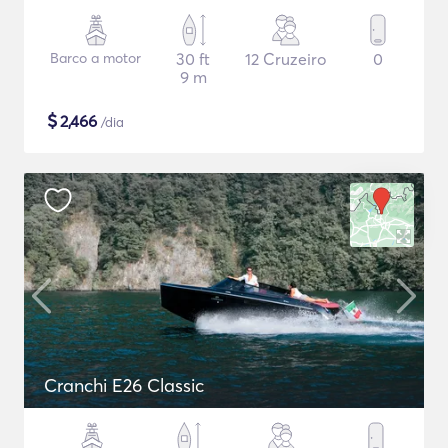
Barco a motor
30 ft
12 Cruzeiro
0
9 m
$
2,466
/dia
Cranchi E26 Classic