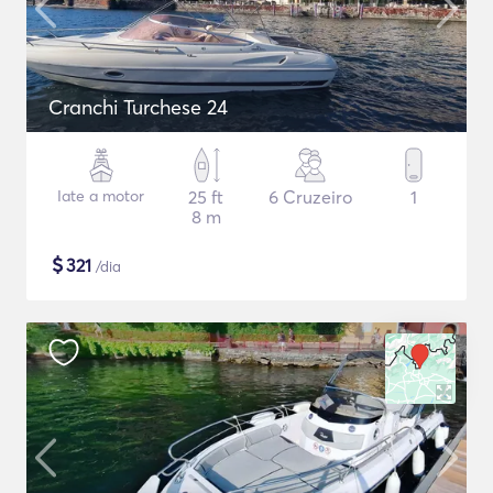
Cranchi Turchese 24
Iate a motor
25 ft
6 Cruzeiro
1
8 m
$
321
/dia