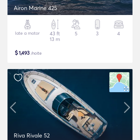
Airon Marine 425
Iate a motor
43 ft
5
3
4
13 m
$
1,493
/noite
Riva Rivale 52