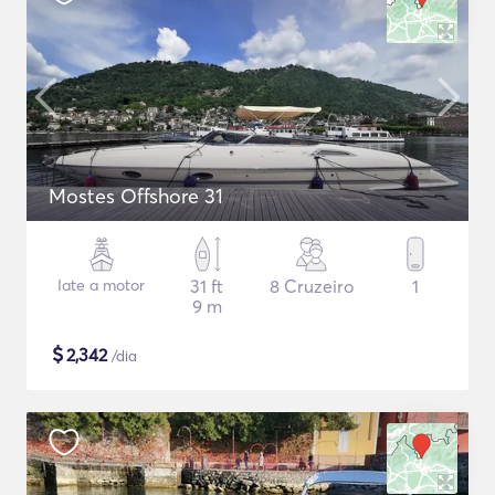
Mostes Offshore 31
Iate a motor
31 ft
8 Cruzeiro
1
9 m
$
2,342
/dia