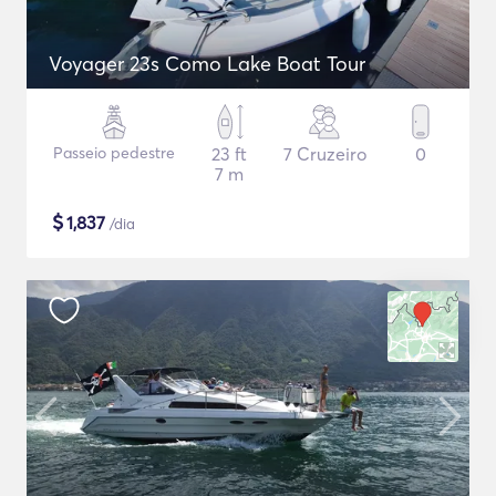
Voyager 23s Como Lake Boat Tour
Passeio pedestre
23 ft
7 Cruzeiro
0
7 m
$
1,837
/dia