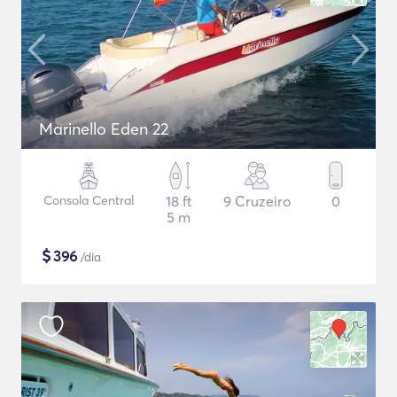
Marinello Eden 22
Consola Central
18 ft
9 Cruzeiro
0
5 m
$
396
/dia