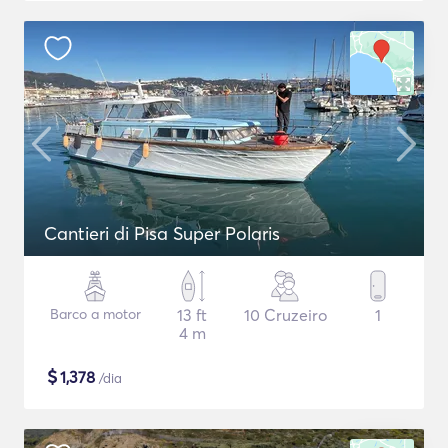
Cantieri di Pisa Super Polaris
Barco a motor
13 ft
10 Cruzeiro
1
4 m
$
1,378
/dia