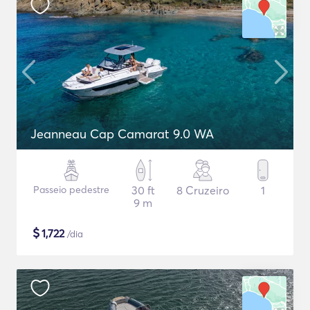
Jeanneau Cap Camarat 9.0 WA
Passeio pedestre
30 ft
8 Cruzeiro
1
9 m
$
1,722
/dia