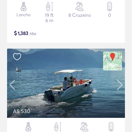
Lancha
19 ft
8 Cruzeiro
0
6 m
$
1,383
/dia
AS 530