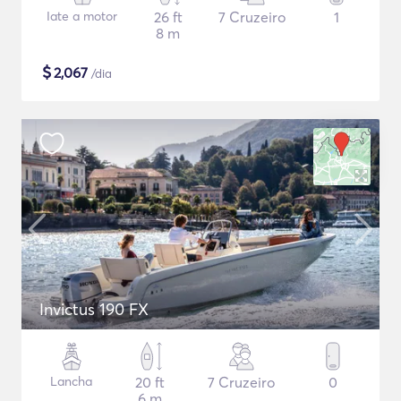
Iate a motor
26 ft
7 Cruzeiro
1
8 m
$
2,067
/dia
Invictus 190 FX
Lancha
20 ft
7 Cruzeiro
0
6 m