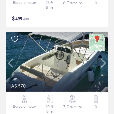
Barco a motor
17 ft
6 Cruzeiro
0
5 m
$
499
/dia
AS 570
Barco a motor
19 ft
7 Cruzeiro
0
6 m