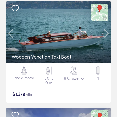
Wooden Venetian Taxi Boat
Iate a motor
30 ft
8 Cruzeiro
1
9 m
$
1,378
/dia