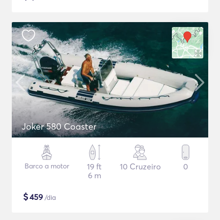
Joker 580 Coaster
Barco a motor
19 ft
10 Cruzeiro
0
6 m
$
459
/dia