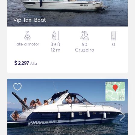
Vip Taxi Boat
Iate a motor
39 ft
50
0
12 m
Cruzeiro
$
2,297
/dia