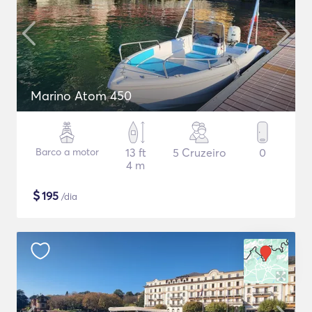
Marino Atom 450
Barco a motor
13 ft
5 Cruzeiro
0
4 m
$
195
/dia