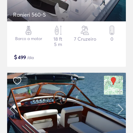
Ranieri 560-S
Barco a motor
18 ft
7 Cruzeiro
0
5 m
$
499
/dia