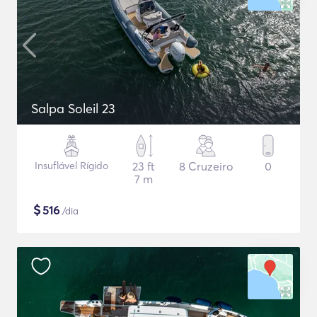
Salpa Soleil 23
Insuflável Rígido
23 ft
8 Cruzeiro
0
7 m
$
516
/dia