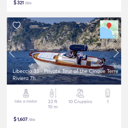
$
321
/dia
Libeccio 33 - Private Tour of the Cinque Terre
Riviera 7h
Iate a motor
33 ft
10 Cruzeiro
1
10 m
$
1,607
/dia