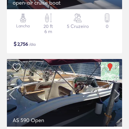
open-air cruise boat
Lancha
20 ft
5 Cruzeiro
0
6 m
$
2,756
/dia
AS 590 Open