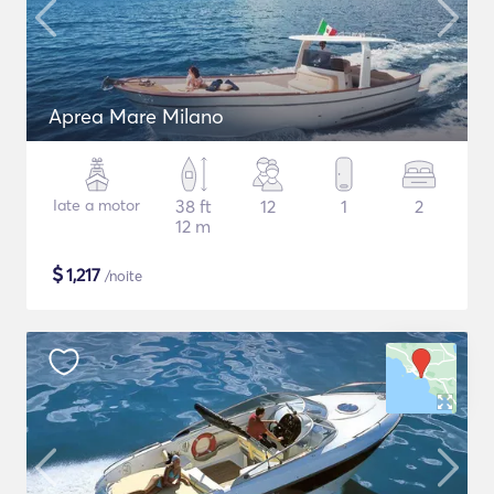
Aprea Mare Milano
Iate a motor
38 ft
12
1
2
12 m
$
1,217
/noite