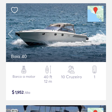
Baia 40
Barco a motor
40 ft
10 Cruzeiro
1
12 m
$
1,952
/dia