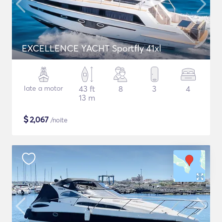
EXCELLENCE YACHT Sportfly 41xl
Iate a motor
43 ft
8
3
4
13 m
$
2,067
/noite