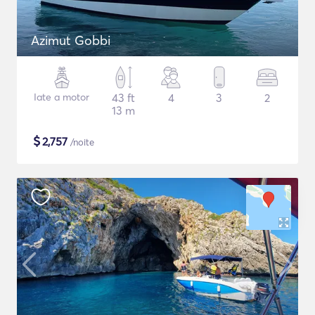
Azimut Gobbi
Iate a motor
43 ft
4
3
2
13 m
$
2,757
/noite