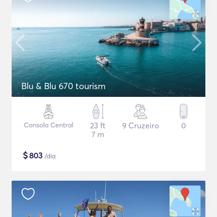
Blu & Blu 670 tourism
Consola Central
23 ft
9 Cruzeiro
0
7 m
$
803
/dia