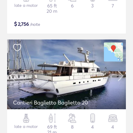
Iate a motor
65 ft
6
3
7
20 m
$
2,756
/noite
Cantieri Baglietto Baglietto 20
Iate a motor
69 ft
8
4
4
21 m