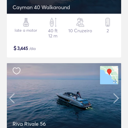
Cayman 40 Walkaround
Iate a motor
40 ft
10 Cruzeiro
2
12 m
$
3,445
/dia
Riva Rivale 56