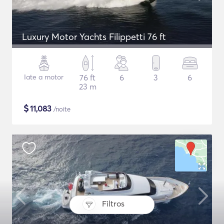
Luxury Motor Yachts Filippetti 76 ft
Iate a motor
76 ft
6
3
6
23 m
$
11,083
/noite
Filtros