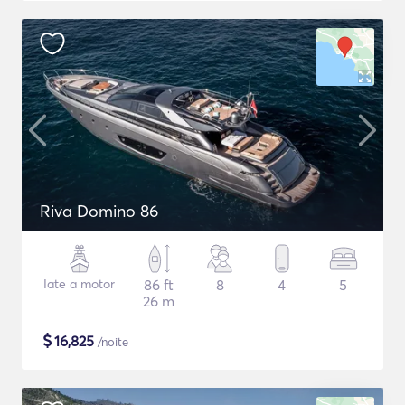
Riva Domino 86
Iate a motor
86 ft
8
4
5
26 m
$
16,825
/noite