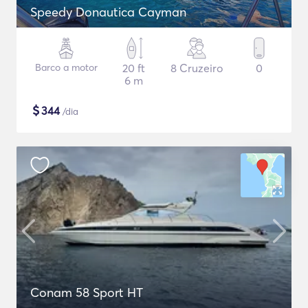
Speedy Donautica Cayman
Barco a motor
20 ft
8 Cruzeiro
0
6 m
$
344
/dia
Conam 58 Sport HT