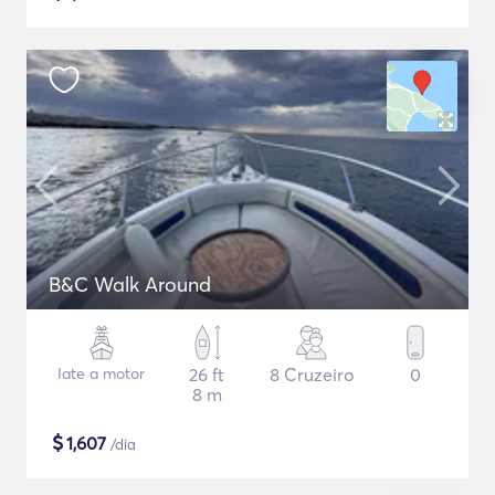
B&C Walk Around
Iate a motor
26 ft
8 Cruzeiro
0
8 m
$
1,607
/dia