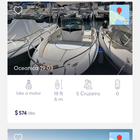
Oceanica 19.03
Iate a motor
19 ft
5 Cruzeiro
0
6 m
$
574
/dia