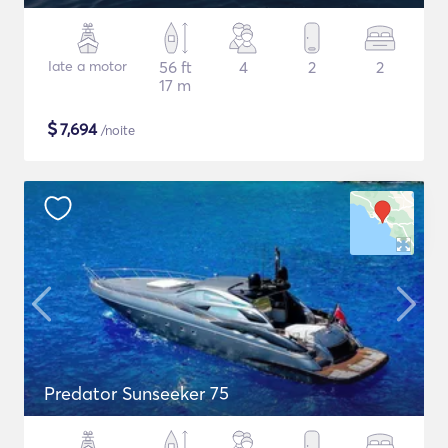
Iate a motor
56 ft
4
2
2
17 m
$
7,694
/noite
Predator Sunseeker 75