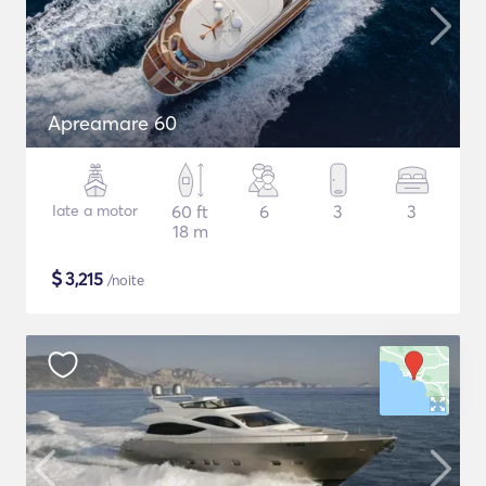
Apreamare 60
Iate a motor
60 ft
6
3
3
18 m
$
3,215
/noite