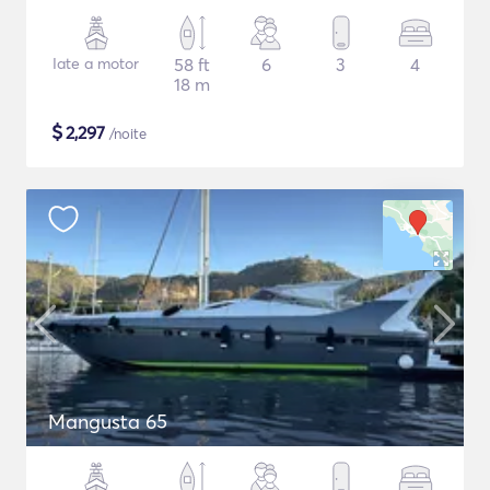
Iate a motor
58 ft
6
3
4
18 m
$
2,297
/noite
Mangusta 65