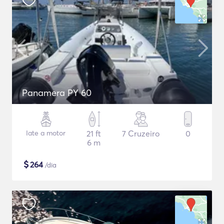
Panamera PY 60
Iate a motor
21 ft
7 Cruzeiro
0
6 m
$
264
/dia