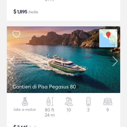
$
1,895
/noite
Cantieri di Pisa Pegasus 80
Iate a motor
80 ft
10
3
9
24 m