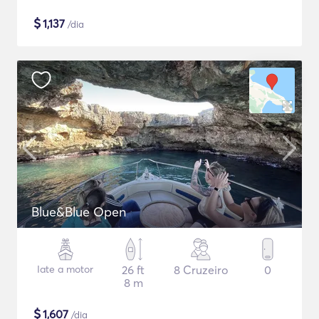
$
1,137
/dia
Blue&Blue Open
Iate a motor
26 ft
8 Cruzeiro
0
8 m
$
1,607
/dia