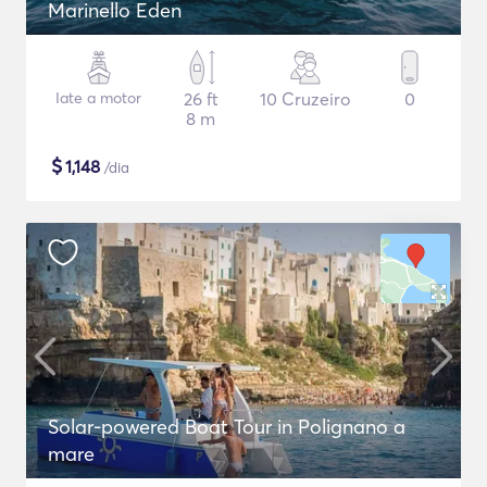
Marinello Eden
Iate a motor
26 ft
10 Cruzeiro
0
8 m
$
1,148
/dia
Solar-powered Boat Tour in Polignano a
mare