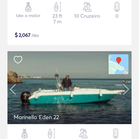
Iate a motor
23 ft
10 Cruzeiro
0
7 m
$
2,067
/dia
Marinello Eden 22