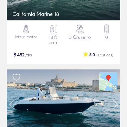
California Marine 18
Iate a motor
18 ft
5 Cruzeiro
0
5 m
$
452
5.0
/dia
(1
críticas
)