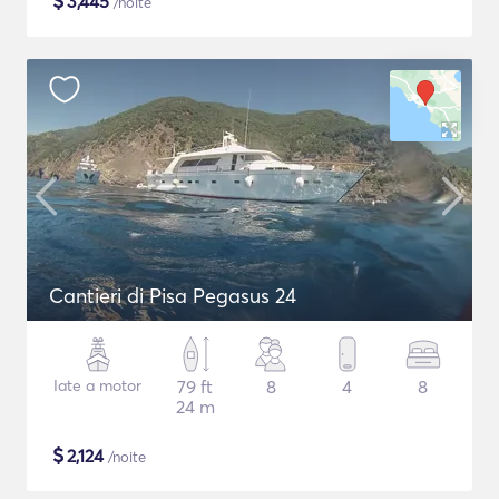
$
3,445
/noite
Cantieri di Pisa Pegasus 24
Iate a motor
79 ft
8
4
8
24 m
$
2,124
/noite