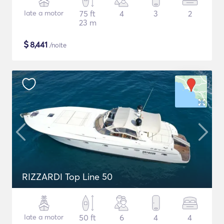
Iate a motor
75 ft
4
3
2
23 m
$
8,441
/noite
RIZZARDI Top Line 50
Iate a motor
50 ft
6
4
4