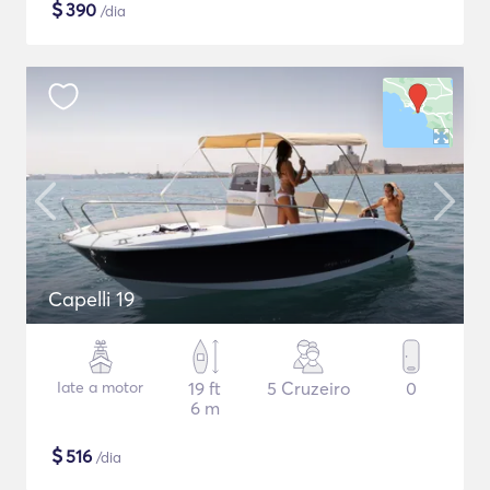
$
390
/dia
Capelli 19
Iate a motor
19 ft
5 Cruzeiro
0
6 m
$
516
/dia