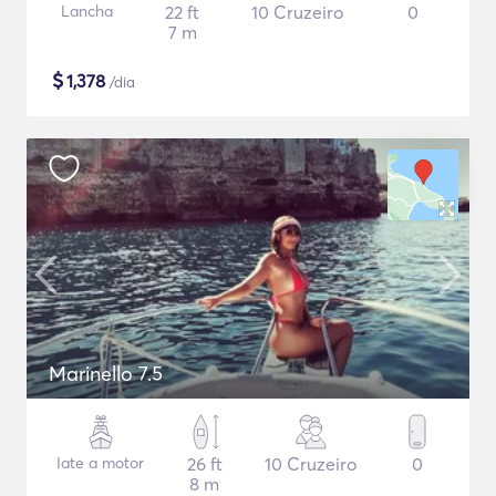
Lancha
22 ft
10 Cruzeiro
0
7 m
$
1,378
/dia
Marinello 7.5
Iate a motor
26 ft
10 Cruzeiro
0
8 m