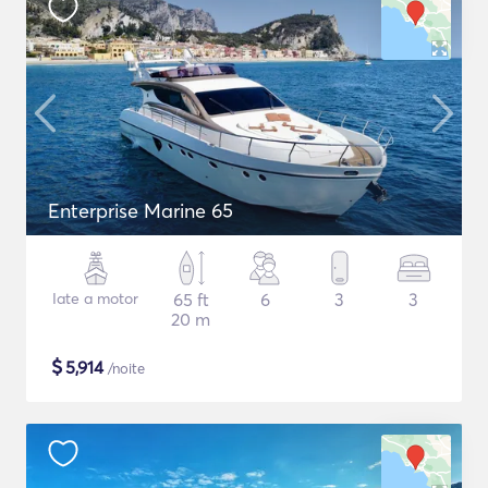
Enterprise Marine 65
Iate a motor
65 ft
6
3
3
20 m
$
5,914
/noite