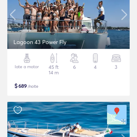
Lagoon 43 Power Fly
Iate a motor
45 ft
6
4
3
14 m
$
689
/noite