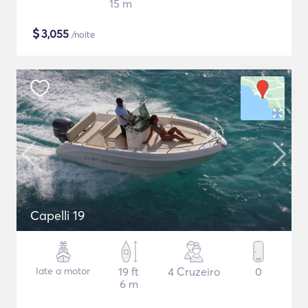
15 m
$
3,055
/noite
Capelli 19
Iate a motor
19 ft
4 Cruzeiro
0
6 m