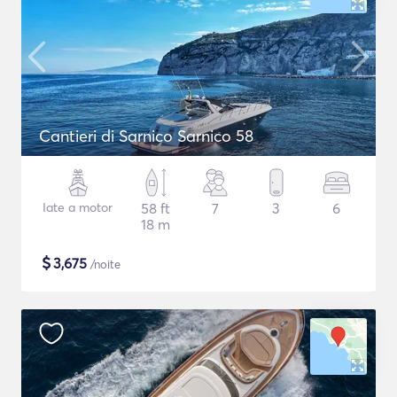
Cantieri di Sarnico Sarnico 58
Iate a motor
58 ft
7
3
6
18 m
$
3,675
/noite