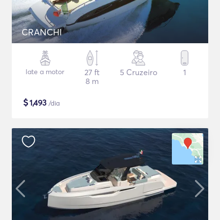
CRANCHI
Iate a motor
27 ft
5 Cruzeiro
1
8 m
$
1,493
/dia