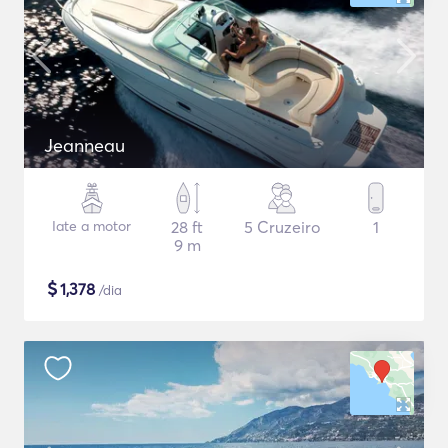
Jeanneau
Iate a motor
28 ft
5 Cruzeiro
1
9 m
$
1,378
/dia