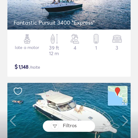
Fantastic Pursuit 3400 "Express"
Iate a motor
39 ft
4
1
3
12 m
$
1,148
/noite
Filtros