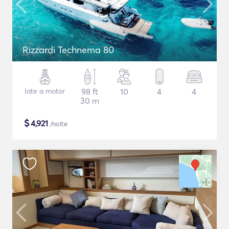
Rizzardi Technema 80
Iate a motor
98 ft
10
4
4
30 m
$
4,921
/noite