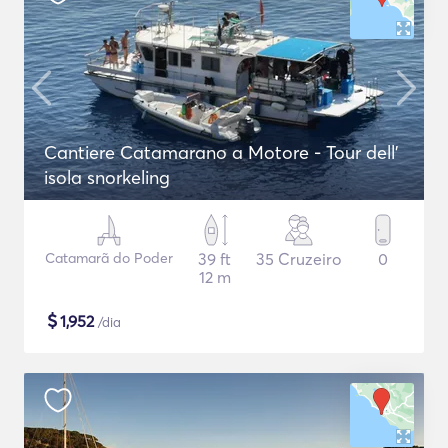
Cantiere Catamarano a Motore - Tour dell'
isola snorkeling
Catamarã do Poder
39 ft
35 Cruzeiro
0
12 m
$
1,952
/dia