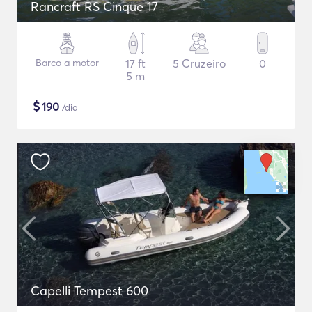
Rancraft RS Cinque 17
Barco a motor
17 ft
5 Cruzeiro
0
5 m
$
190
/dia
Capelli Tempest 600