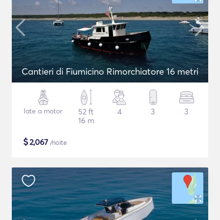
Cantieri di Fiumicino Rimorchiatore 16 metri
Iate a motor
52 ft
4
3
3
16 m
$
2,067
/noite