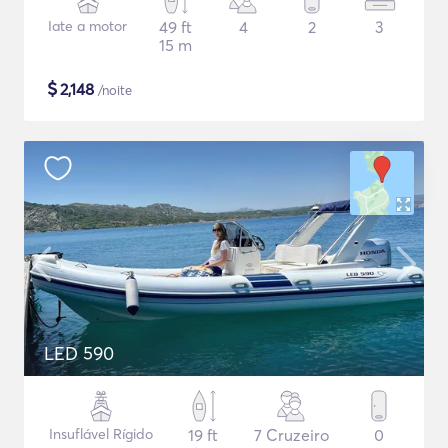
Iate a motor
49 ft
4
2
3
15 m
$
2,148
/noite
LED 590
Insuflável Rígido
19 ft
7 Cruzeiro
0