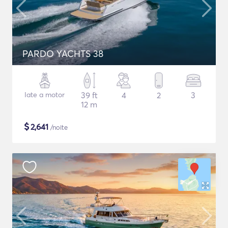
PARDO YACHTS 38
Iate a motor
39 ft
4
2
3
12 m
$
2,641
/noite