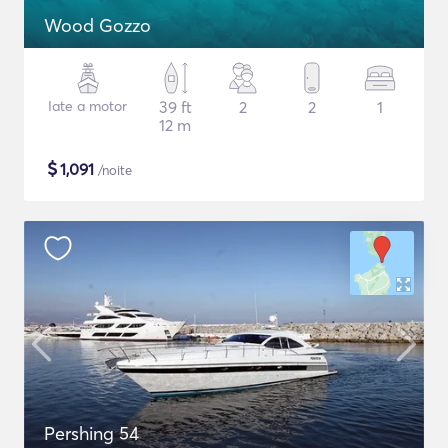
Wood Gozzo
Iate a motor
39 ft
2
2
1
12 m
$
1,091
/noite
Pershing 54