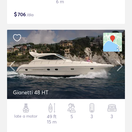
6 m
$
706
/dia
Gianetti 48 HT
Iate a motor
49 ft
5
3
3
15 m