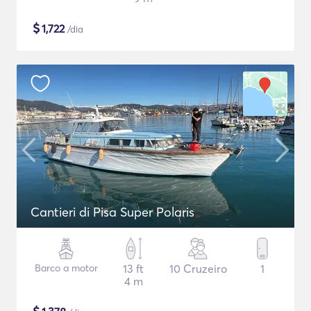
$
1,722
/dia
Cantieri di Pisa Super Polaris
Barco a motor
13 ft
10 Cruzeiro
1
4 m