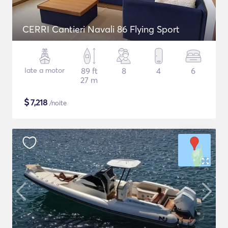
CERRI Cantieri Navali 86 Flying Sport
Iate a motor
89 ft
8
4
6
27 m
$
7,218
/noite