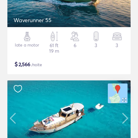
Waverunner 55
Iate a motor
61 ft
6
3
3
19 m
$
2,566
/noite