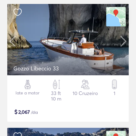
Gozzo Libeccio 33
Iate a motor
33 ft
10 Cruzeiro
1
10 m
$
2,067
/dia