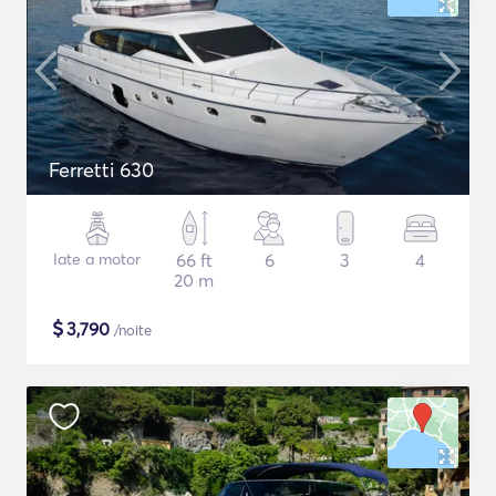
Ferretti 630
Iate a motor
66 ft
6
3
4
20 m
$
3,790
/noite