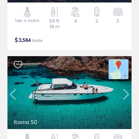
Iate a motor
59 ft
4
2
3
18 m
$
3,584
/noite
Itama 50