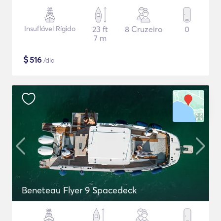
Insuflável Rígido
23 ft
8 Cruzeiro
0
7 m
$
516
/dia
Beneteau Flyer 9 Spacedeck