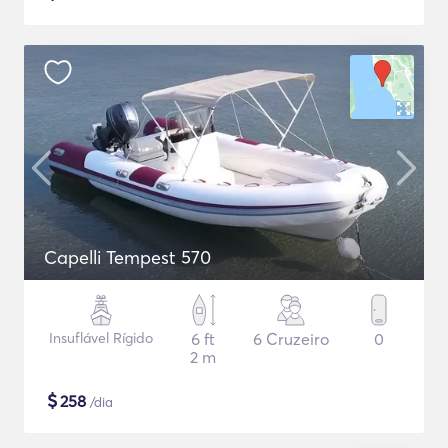
Capelli Tempest 570
Insuflável Rígido
6 ft
6 Cruzeiro
0
2 m
$
258
/dia