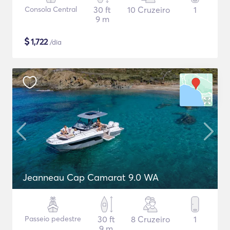
Consola Central
30 ft
10 Cruzeiro
1
9 m
$
1,722
/dia
Jeanneau Cap Camarat 9.0 WA
Passeio pedestre
30 ft
8 Cruzeiro
1
9 m