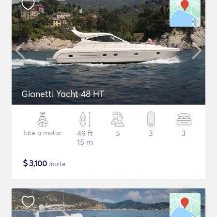
Gianetti Yacht 48 HT
Iate a motor
49 ft
5
3
3
15 m
$
3,100
/noite