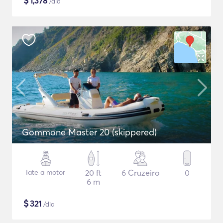
$
1,378
/dia
Gommone Master 20 (skippered)
Iate a motor
20 ft
6 Cruzeiro
0
6 m
$
321
/dia