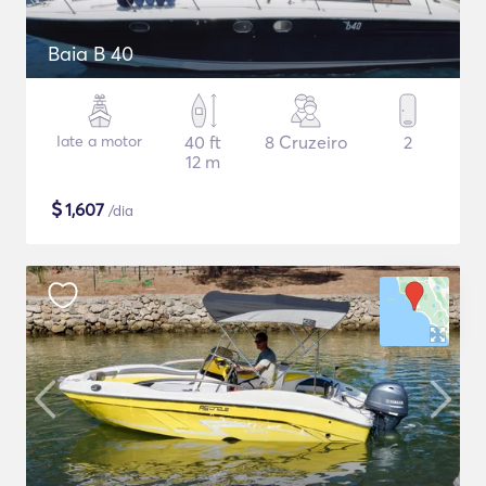
Baia B 40
Iate a motor
40 ft
8 Cruzeiro
2
12 m
$
1,607
/dia