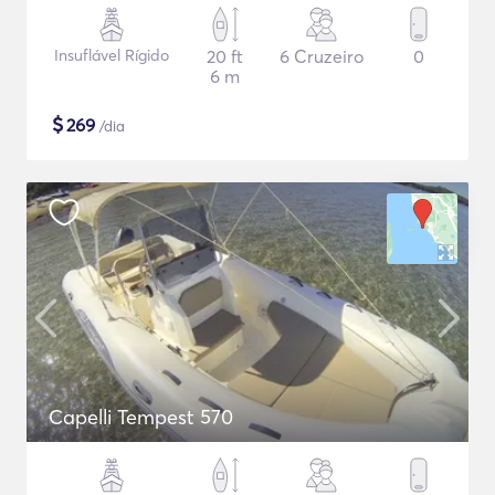
Insuflável Rígido
20 ft
6 Cruzeiro
0
6 m
$
269
/dia
Capelli Tempest 570