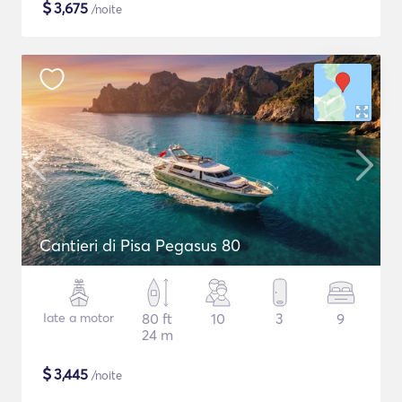
$
3,675
/noite
Cantieri di Pisa Pegasus 80
Iate a motor
80 ft
10
3
9
24 m
$
3,445
/noite