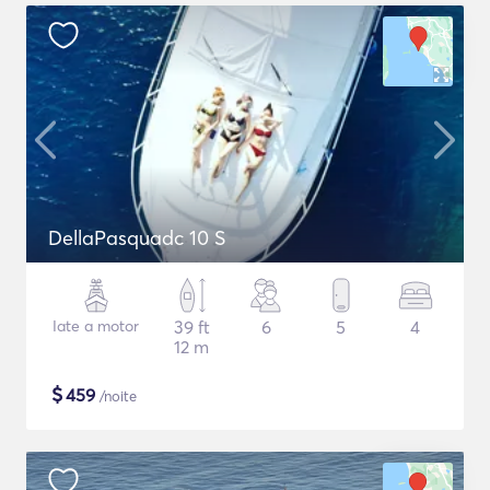
DellaPasquadc 10 S
Iate a motor
39 ft
6
5
4
12 m
$
459
/noite