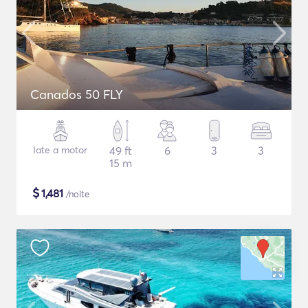
Canados 50 FLY
Iate a motor
49 ft
6
3
3
15 m
$
1,481
/noite