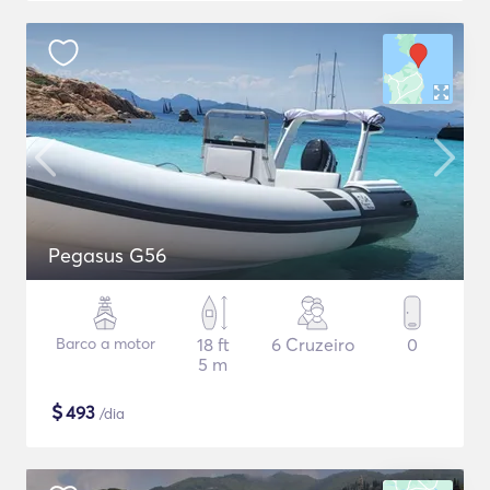
Pegasus G56
Barco a motor
18 ft
6 Cruzeiro
0
5 m
$
493
/dia