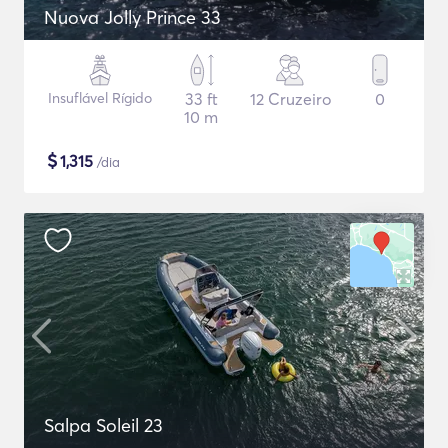
Nuova Jolly Prince 33
Insuflável Rígido
33 ft
12 Cruzeiro
0
10 m
$
1,315
/dia
Salpa Soleil 23