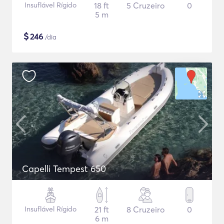
Insuflável Rígido
18 ft
5 Cruzeiro
0
5 m
$
246
/dia
Capelli Tempest 650
Insuflável Rígido
21 ft
8 Cruzeiro
0
6 m