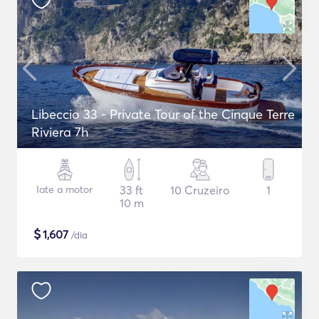
Libeccio 33 - Private Tour of the Cinque Terre
Riviera 7h
Iate a motor
33 ft
10 Cruzeiro
1
10 m
$
1,607
/dia