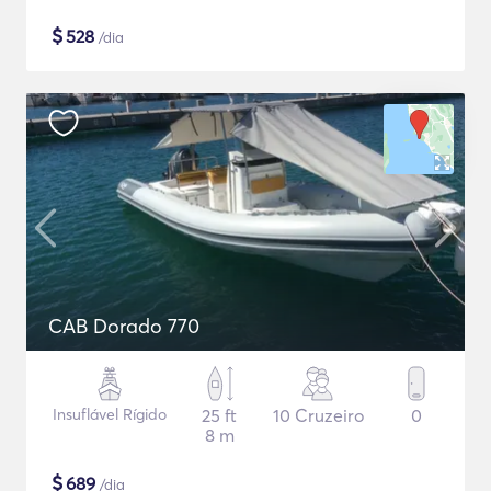
$
528
/dia
CAB Dorado 770
Insuflável Rígido
25 ft
10 Cruzeiro
0
8 m
$
689
/dia