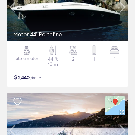
Motor 44' Portofino
Iate a motor
44 ft
2
1
1
13 m
$
2,440
/noite