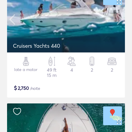
Cruisers Yachts 440
Iate a motor
49 ft
4
2
2
15 m
$
2,750
/noite