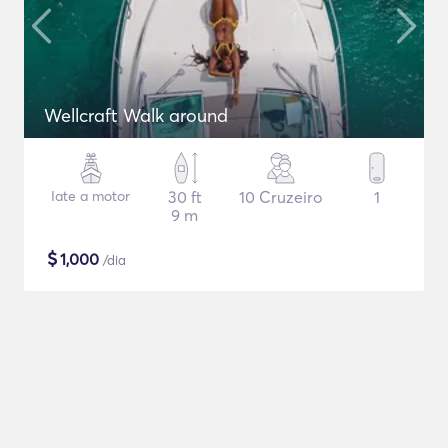
Wellcraft Walk around
Iate a motor
30 ft
10 Cruzeiro
1
9 m
$
1,000
/dia