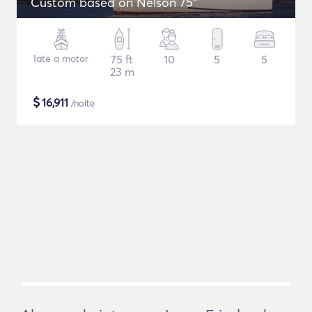
Custom based on Nelson 75"
Iate a motor
75 ft
10
5
5
23 m
$
16,911
/noite