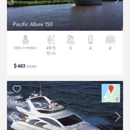
Pacific Allure 150
Iate a motor
49 ft
5
4
4
15 m
$
483
/noite