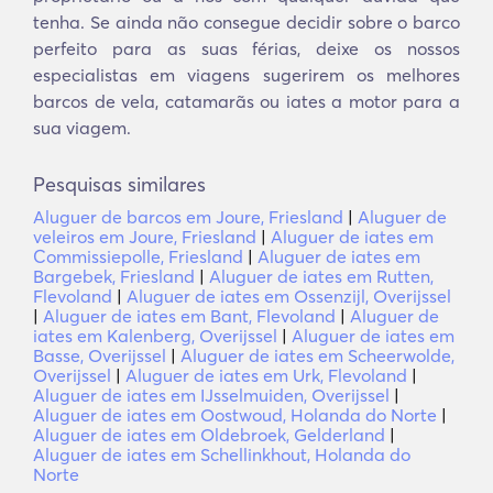
tenha. Se ainda não consegue decidir sobre o barco
perfeito para as suas férias, deixe os nossos
especialistas em viagens sugerirem os melhores
barcos de vela, catamarãs ou iates a motor para a
sua viagem.
Pesquisas similares
Aluguer de barcos em Joure, Friesland
|
Aluguer de
veleiros em Joure, Friesland
|
Aluguer de iates em
Commissiepolle, Friesland
|
Aluguer de iates em
Bargebek, Friesland
|
Aluguer de iates em Rutten,
Flevoland
|
Aluguer de iates em Ossenzijl, Overijssel
|
Aluguer de iates em Bant, Flevoland
|
Aluguer de
iates em Kalenberg, Overijssel
|
Aluguer de iates em
Basse, Overijssel
|
Aluguer de iates em Scheerwolde,
Overijssel
|
Aluguer de iates em Urk, Flevoland
|
Aluguer de iates em IJsselmuiden, Overijssel
|
Aluguer de iates em Oostwoud, Holanda do Norte
|
Aluguer de iates em Oldebroek, Gelderland
|
Aluguer de iates em Schellinkhout, Holanda do
Norte