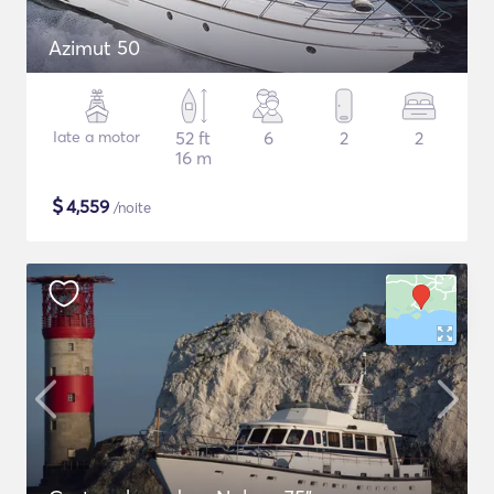
Azimut 50
Iate a motor
52 ft
6
2
2
16 m
$
4,559
/noite