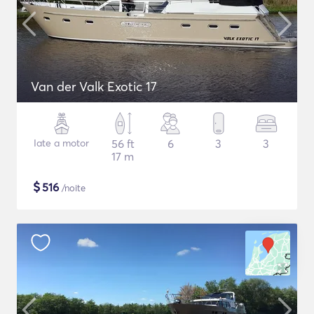
Van der Valk Exotic 17
Iate a motor
56 ft
6
3
3
17 m
$
516
/noite