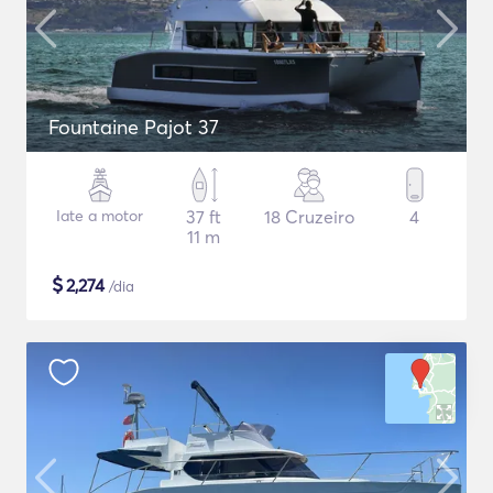
Fountaine Pajot 37
Iate a motor
37 ft
18 Cruzeiro
4
11 m
$
2,274
/dia