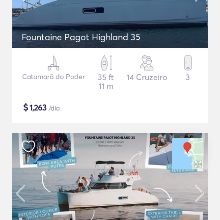
Fountaine Pagot Highland 35
Catamarã do Poder
35 ft
14 Cruzeiro
3
11 m
$
1,263
/dia