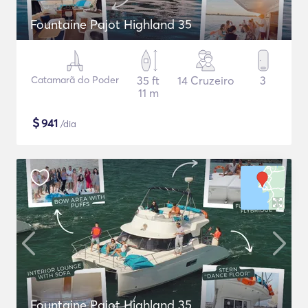
Fountaine Pajot Highland 35
Catamarã do Poder
35 ft
14 Cruzeiro
3
11 m
$
941
/dia
Fountaine Pajot Highland 35