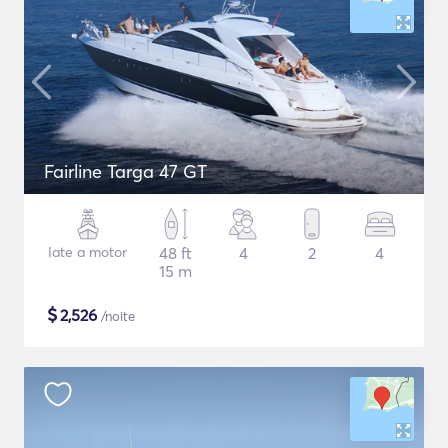
Fairline Targa 47 GT
Iate a motor
48 ft
4
2
4
15 m
$
2,526
/noite