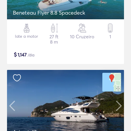
Beneteau Flyer 8.8 Spacedeck
Iate a motor
27 ft
10 Cruzeiro
1
8 m
$
1,147
/dia