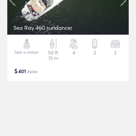
Sea Ray 460 sundancer
Iate a motor
50 ft
4
2
2
15 m
$
401
/noite