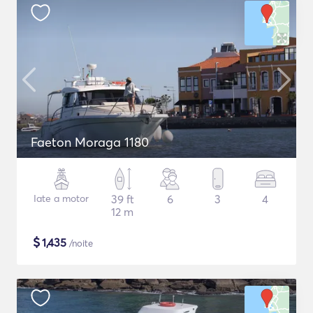
Faeton Moraga 1180
Iate a motor
39 ft
6
3
4
12 m
$
1,435
/noite