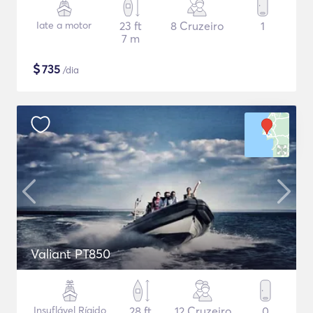
Iate a motor
23 ft
8 Cruzeiro
1
7 m
$
735
/dia
Valiant PT850
Insuflável Rígido
28 ft
12 Cruzeiro
0