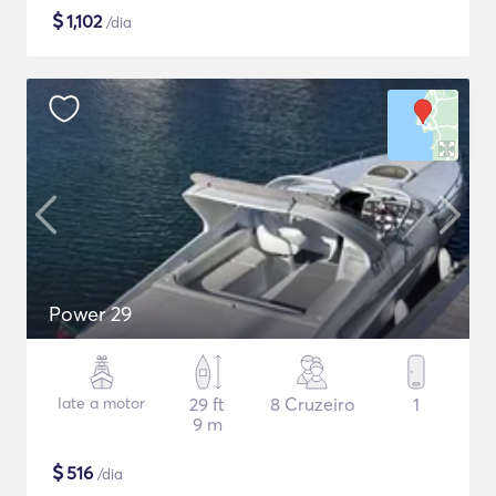
$
1,102
/dia
Power 29
Iate a motor
29 ft
8 Cruzeiro
1
9 m
$
516
/dia