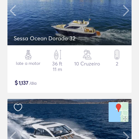
Sessa Ocean Dorado 32
Iate a motor
36 ft
10 Cruzeiro
2
11 m
$
1,137
/dia