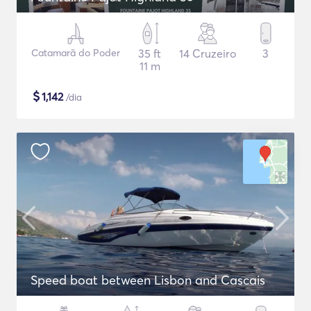
Catamarã do Poder
35 ft
14 Cruzeiro
3
11 m
$
1,142
/dia
Speed boat between Lisbon and Cascais