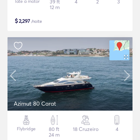
Iate a motor
39 ft
4
2
3
12 m
$
2,297
/noite
Azimut 80 Carat
Flybridge
80 ft
18 Cruzeiro
4
24 m