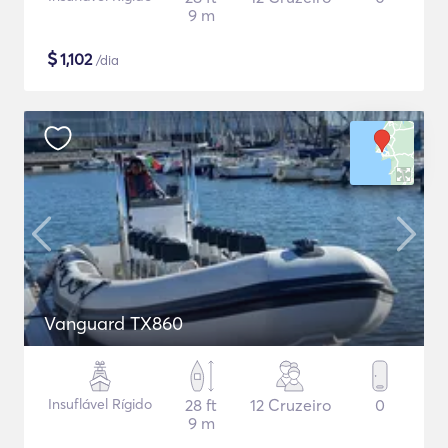
9 m
$
1,102
/dia
Vanguard TX860
Insuflável Rígido
28 ft
12 Cruzeiro
0
9 m