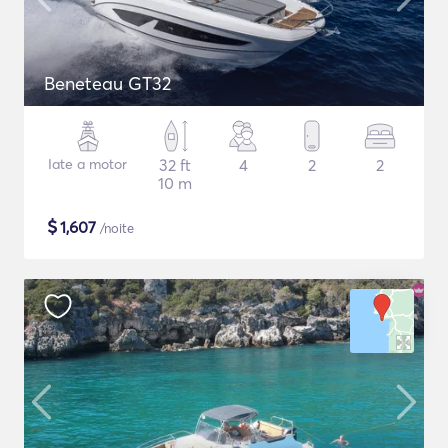
Beneteau GT32
Iate a motor
32 ft
4
2
2
10 m
$
1,607
/noite