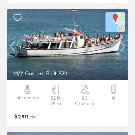
M/Y Custom Built 82ft
Iate a motor
82 ft
80
0
25 m
Cruzeiro
$
2,871
/dia