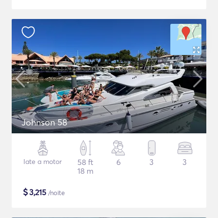
Johnson 58
Iate a motor
58 ft
6
3
3
18 m
$
3,215
/noite