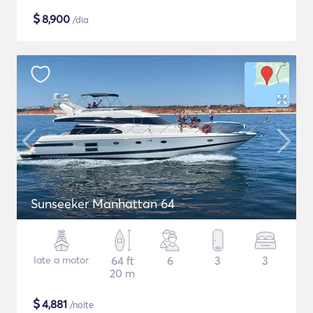
$
8,900
/dia
Sunseeker Manhattan 64
Iate a motor
64 ft
6
3
3
20 m
$
4,881
/noite