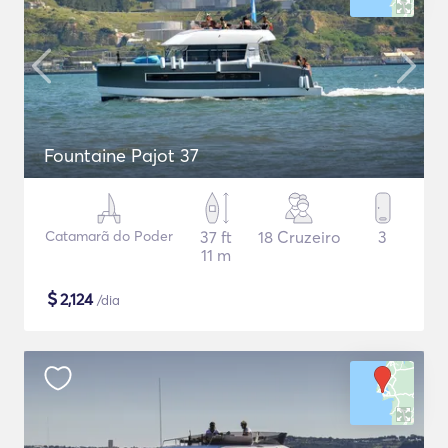
Fountaine Pajot 37
Catamarã do Poder
37 ft
18 Cruzeiro
3
11 m
$
2,124
/dia