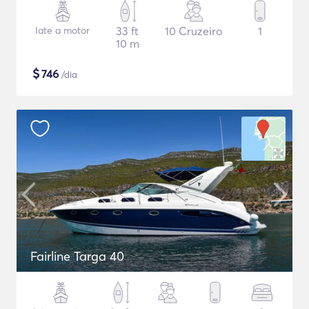
Iate a motor
33 ft
10 Cruzeiro
1
10 m
$
746
/dia
Fairline Targa 40