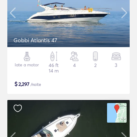
Gobbi Atlantis 47
Iate a motor
46 ft
4
2
3
14 m
$
2,297
/noite