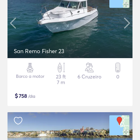
San Remo Fisher 23
Barco a motor
23 ft
6 Cruzeiro
0
7 m
$
758
/dia