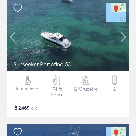
Sunseeker Portofino 53
Iate a motor
174 ft
12 Cruzeiro
2
53 m
$
2,469
/dia