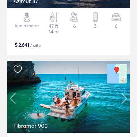
Azimut 47
Iate a motor
47 ft
6
3
6
14 m
$
2,641
/noite
Fibramar 900