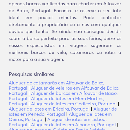
apenas barcos verificados para charter em Alfouvar
de Baixo, Portugal. Encontre e reserve o seu iate
ideal em poucos minutos. Pode contactar
diretamente o proprietário ou a nós com qualquer
dúvida que tenha. Se ainda não consegue decidir
sobre o barco perfeito para as suas férias, deixe os
nossos especialistas em viagens sugerirem os
melhores barcos de vela, catamarãs ou iates a
motor para a sua viagem.
Pesquisas similares
Aluguer de catamarãs em Alfouvar de Baixo,
Portugal
|
Aluguer de veleiros em Alfouvar de Baixo,
Portugal
|
Aluguer de barcos em Alfouvar de Baixo,
Portugal
|
Aluguer de iates em Mem Martins,
Portugal
|
Aluguer de iates em Codiceira, Portugal
|
Aluguer de iates em Ericeira, Portugal
|
Aluguer de
iates em Penedo, Portugal
|
Aluguer de iates em
Oeiras, Portugal
|
Aluguer de iates em Lisboa,
Portugal
|
Aluguer de iates em Alhandra, Portugal
|
Aluguer de iates em Quinta de Santo António,