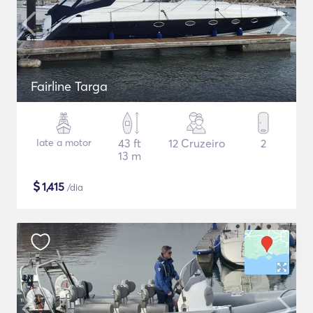
Fairline Targa
Iate a motor
43 ft
12 Cruzeiro
2
13 m
$
1,415
/dia