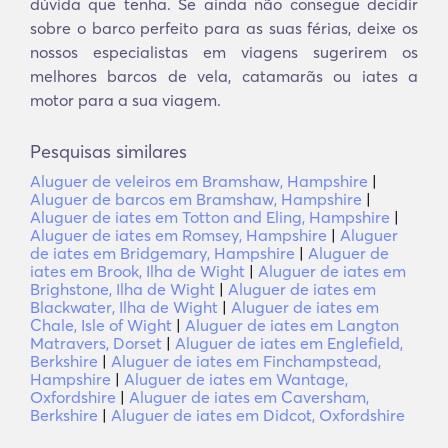
dúvida que tenha. Se ainda não consegue decidir
sobre o barco perfeito para as suas férias, deixe os
nossos especialistas em viagens sugerirem os
melhores barcos de vela, catamarãs ou iates a
motor para a sua viagem.
Pesquisas similares
Aluguer de veleiros em Bramshaw, Hampshire
|
Aluguer de barcos em Bramshaw, Hampshire
|
Aluguer de iates em Totton and Eling, Hampshire
|
Aluguer de iates em Romsey, Hampshire
|
Aluguer
de iates em Bridgemary, Hampshire
|
Aluguer de
iates em Brook, Ilha de Wight
|
Aluguer de iates em
Brighstone, Ilha de Wight
|
Aluguer de iates em
Blackwater, Ilha de Wight
|
Aluguer de iates em
Chale, Isle of Wight
|
Aluguer de iates em Langton
Matravers, Dorset
|
Aluguer de iates em Englefield,
Berkshire
|
Aluguer de iates em Finchampstead,
Hampshire
|
Aluguer de iates em Wantage,
Oxfordshire
|
Aluguer de iates em Caversham,
Berkshire
|
Aluguer de iates em Didcot, Oxfordshire