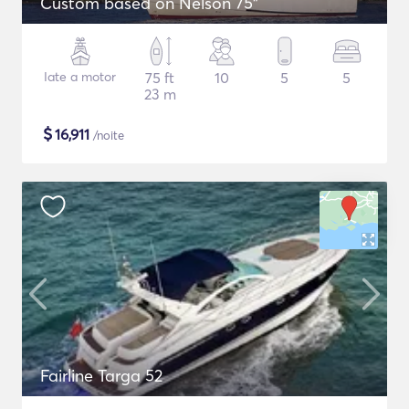
Custom based on Nelson 75"
Iate a motor
75 ft
10
5
5
23 m
$
16,911
/noite
Fairline Targa 52