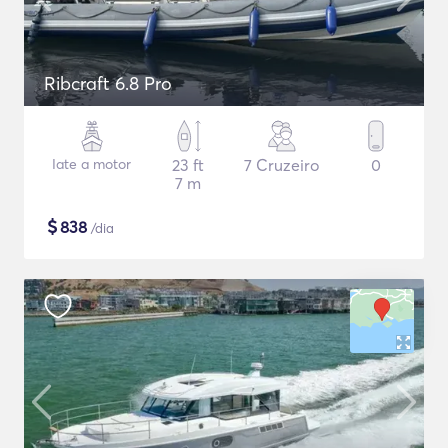
Ribcraft 6.8 Pro
Iate a motor
23 ft
7 Cruzeiro
0
7 m
$
838
/dia