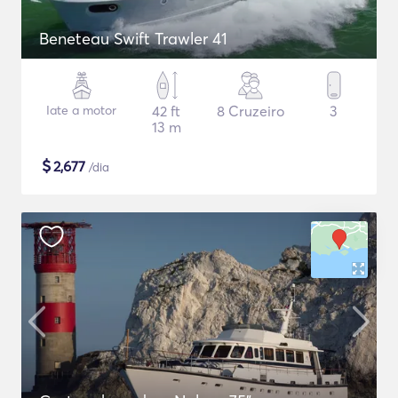
Beneteau Swift Trawler 41
Iate a motor
42 ft
8 Cruzeiro
3
13 m
$
2,677
/dia