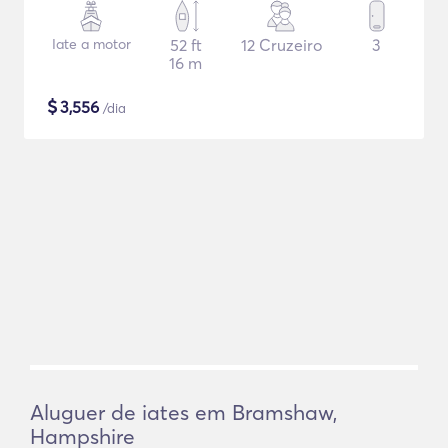
Iate a motor
52 ft
12 Cruzeiro
3
16 m
$
3,556
/dia
Aluguer de iates em Bramshaw,
Hampshire