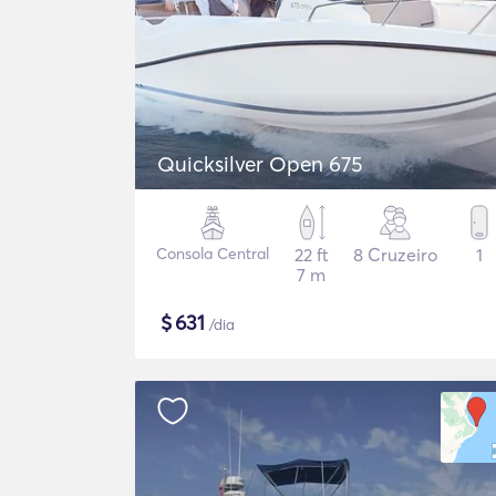
Quicksilver Open 675
Consola Central
22 ft
8 Cruzeiro
1
7 m
$
631
/dia