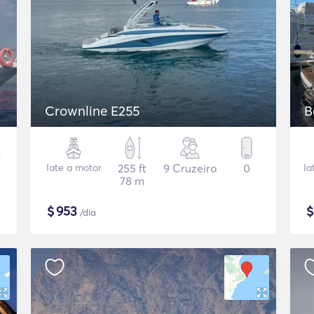
Crownline E255
B
Iate a motor
255 ft
9 Cruzeiro
0
Ia
78 m
$
953
/dia