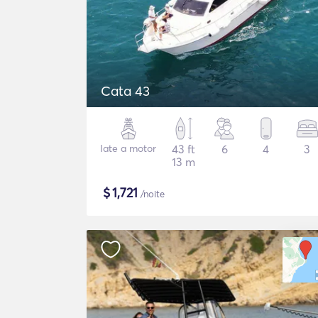
Cata 43
Iate a motor
43 ft
6
4
3
13 m
$
1,721
/noite