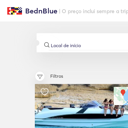
BednBlue
| O preço inclui sempre a tri
Filtros