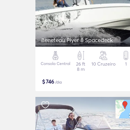
Beneteau Flyer 8 Spacedeck
Consola Central
26 ft
10 Cruzeiro
1
8 m
$
746
/dia