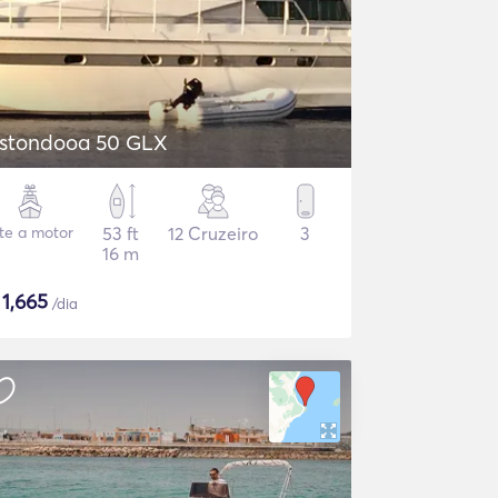
stondooa 50 GLX
ate a motor
53 ft
12 Cruzeiro
3
16 m
$
1,665
/dia