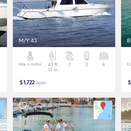
M/Y 43
B
Iate a motor
43 ft
7
3
6
Co
13 m
$
1,722
/noite