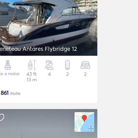
eneteau Antares Flybridge 12
te a motor
43 ft
4
2
2
13 m
$
861
/noite