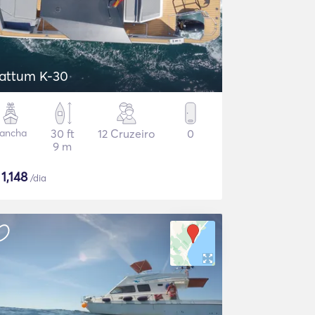
attum K-30
ancha
30 ft
12 Cruzeiro
0
9 m
$
1,148
/dia