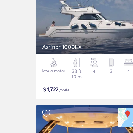
Asrinor 1000LX
Iate a motor
33 ft
4
3
4
10 m
$
1,722
/noite