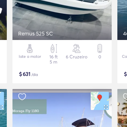
Remus 525 SC
4
Iate a motor
16 ft
6 Cruzeiro
0
Ca
5 m
$
631
/dia