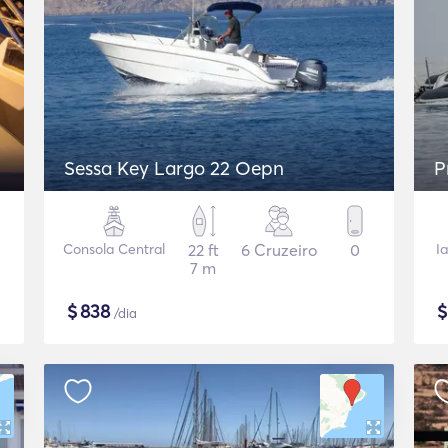
Sessa Key Largo 22 Oepn
P
Consola Central
22 ft
6 Cruzeiro
0
I
7 m
$
838
/dia