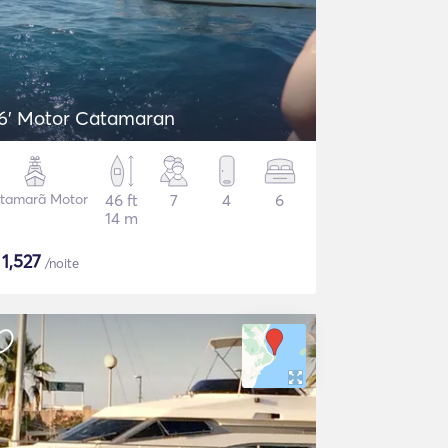
6' Motor Catamaran
tamarã Motor
46 ft
7
4
6
14 m
$
1,527
/noite