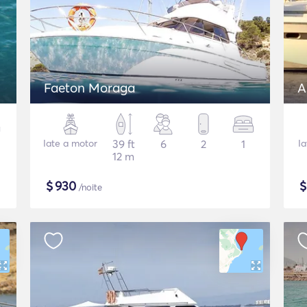
Faeton Moraga
A
Iate a motor
39 ft
6
2
1
I
12 m
$
930
/noite