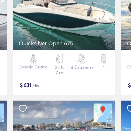
Quicksilver Open 675
Q
Consola Central
22 ft
8 Cruzeiro
1
Co
7 m
$
631
/dia