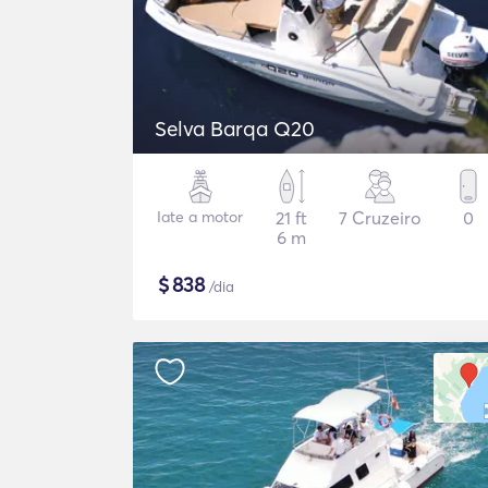
Selva Barqa Q20
Iate a motor
21 ft
7 Cruzeiro
0
6 m
$
838
/dia