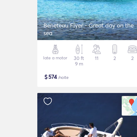
Beneteau Flyer - Great day on the
sea
Iate a motor
30 ft
11
2
2
9 m
$
574
/noite