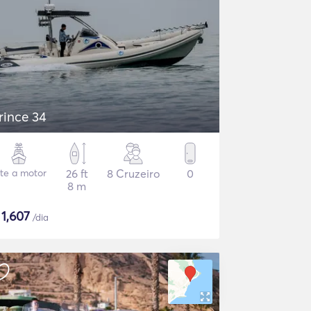
rince 34
ate a motor
26 ft
8 Cruzeiro
0
8 m
$
1,607
/dia