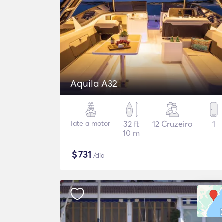
Aquila A32
Iate a motor
32 ft
12 Cruzeiro
1
10 m
$
731
/dia