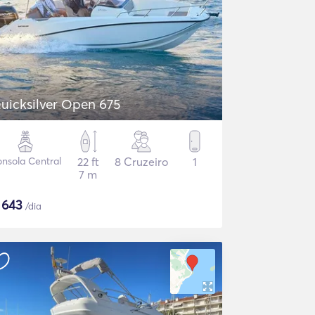
uicksilver Open 675
nsola Central
22 ft
8 Cruzeiro
1
7 m
$
643
/dia