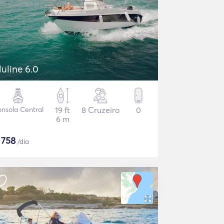
luline 6.0
nsola Central
19 ft
8 Cruzeiro
0
6 m
$
758
/dia