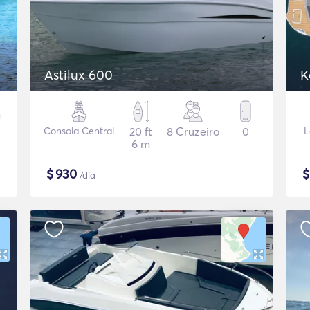
Astilux 600
K
Consola Central
20 ft
8 Cruzeiro
0
L
6 m
$
930
/dia