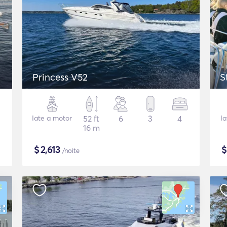
Princess V52
S
Iate a motor
52 ft
6
3
4
I
16 m
$
2,613
/noite