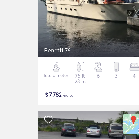
Benetti 76
Iate a motor
76 ft
6
3
4
23 m
$
7,782
/noite