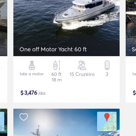
One off Motor Yacht 60 ft
S
Iate a motor
60 ft
15 Cruzeiro
3
I
18 m
$
3,476
/dia