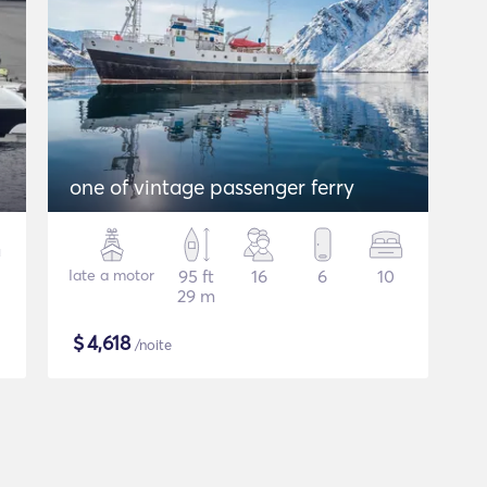
one of vintage passenger ferry
Iate a motor
95 ft
16
6
10
29 m
$
4,618
/noite