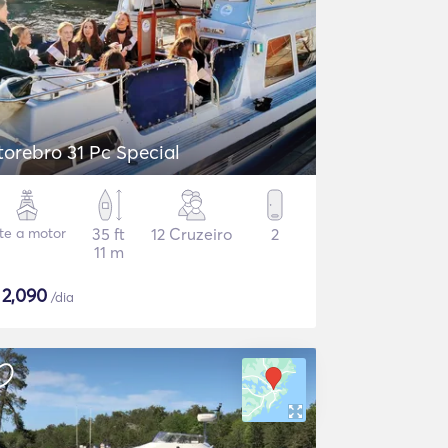
torebro 31 Pc Special
ate a motor
35 ft
12 Cruzeiro
2
11 m
$
2,090
/dia