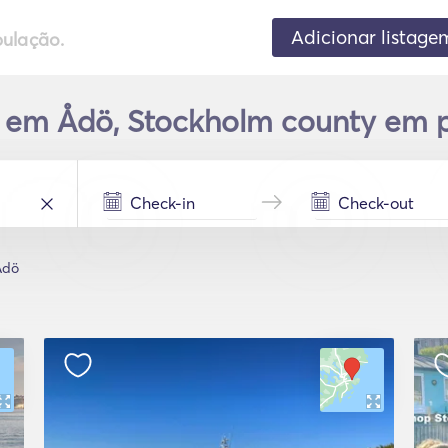
Adicionar listage
pulação.
 em Ådö, Stockholm county em 
Ådö