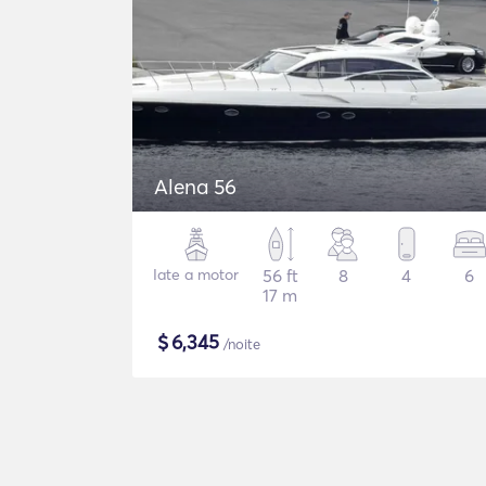
Alena 56
Iate a motor
56 ft
8
4
6
17 m
$
6,345
/noite