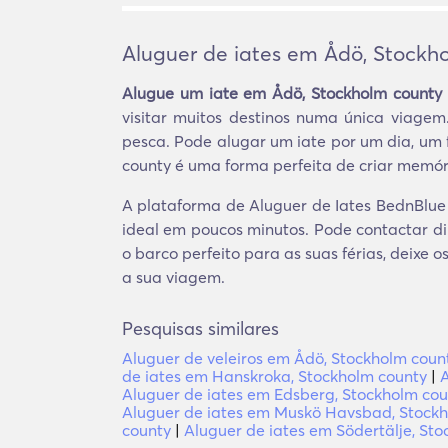
Aluguer de iates em Ådö, Stockh
Alugue um iate em Ådö, Stockholm county
visitar muitos destinos numa única viage
pesca. Pode alugar um iate por um dia, um 
county é uma forma perfeita de criar memór
A plataforma de Aluguer de Iates BednBlue 
ideal em poucos minutos. Pode contactar di
o barco perfeito para as suas férias, deixe
a sua viagem.
Pesquisas similares
Aluguer de veleiros em Ådö, Stockholm coun
de iates em Hanskroka, Stockholm county
|
A
Aluguer de iates em Edsberg, Stockholm cou
Aluguer de iates em Muskö Havsbad, Stock
county
|
Aluguer de iates em Södertälje, St