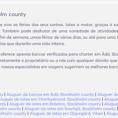
olm county
e viva as férias dos seus sonhos. Iates a motor, graças à 
m. Também pode desfrutar de uma variedade de atividades d
fim de semana, umas férias de vários dias, ou até para uma 
ias que durarão uma vida inteira.
oferece apenas barcos verificados para charter em Ådö, Stoc
retamente o proprietário ou a nós com qualquer dúvida que
 os nossos especialistas em viagens sugerirem os melhores bar
ty
|
Aluguer de barcos em Ådö, Stockholm county
|
Aluguer de
luguer de iates em Ytterbystrand, Stockholm county
|
Alugue
nty
|
Aluguer de iates em Rotebro, Stockholm county
|
Alugue
holm county
|
Aluguer de iates em Svartsjö, Stockholm county
ockholm county
|
Aluguer de iates em Oppegård, Viken
|
Alugu