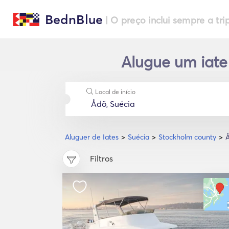
BednBlue
| O preço inclui sempre a tri
Alugue um iate
Local de início
Aluguer de Iates
Suécia
Stockholm county
Filtros