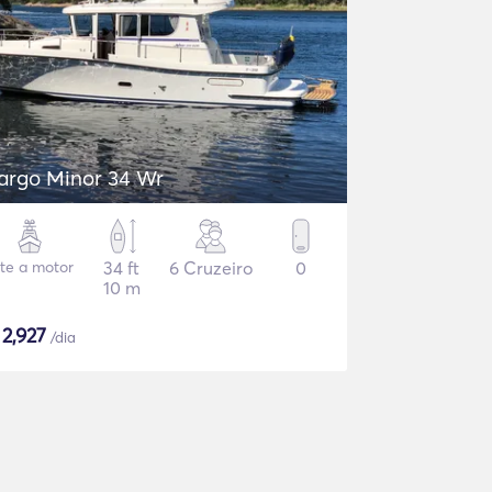
argo Minor 34 Wr
ate a motor
34 ft
6 Cruzeiro
0
10 m
$
2,927
/dia