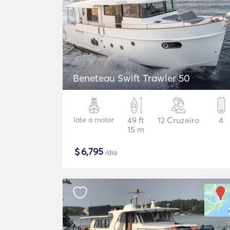
Beneteau Swift Trawler 50
Iate a motor
49 ft
12 Cruzeiro
4
15 m
$
6,795
/dia