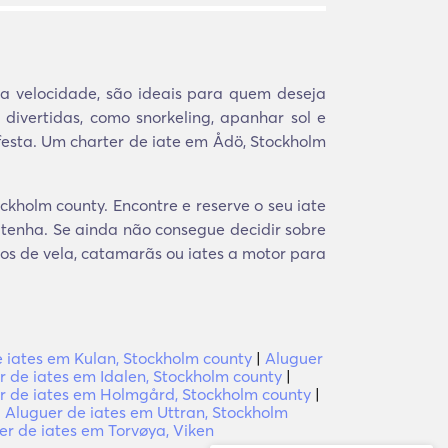
sua velocidade, são ideais para quem deseja
ivertidas, como snorkeling, apanhar sol e
festa. Um charter de iate em Ådö, Stockholm
kholm county. Encontre e reserve o seu iate
 tenha. Se ainda não consegue decidir sobre
cos de vela, catamarãs ou iates a motor para
 iates em Kulan, Stockholm county
|
Aluguer
r de iates em Idalen, Stockholm county
|
r de iates em Holmgård, Stockholm county
|
|
Aluguer de iates em Uttran, Stockholm
er de iates em Torvøya, Viken