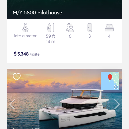
M/Y 5800 Pilothouse
Iate a motor
59 ft
6
3
4
18 m
$
5,348
/noite