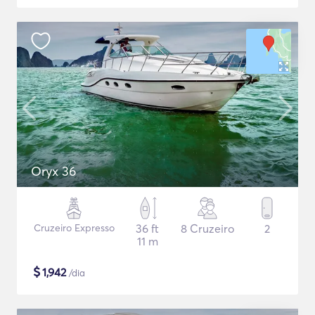
Oryx 36
Cruzeiro Expresso
36 ft
8 Cruzeiro
2
11 m
$
1,942
/dia