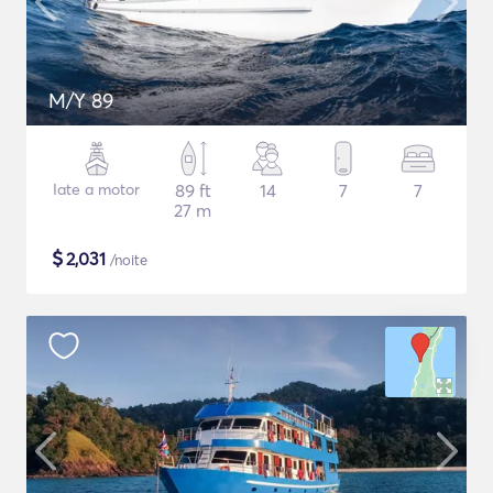
M/Y 89
Iate a motor
89 ft
14
7
7
27 m
$
2,031
/noite