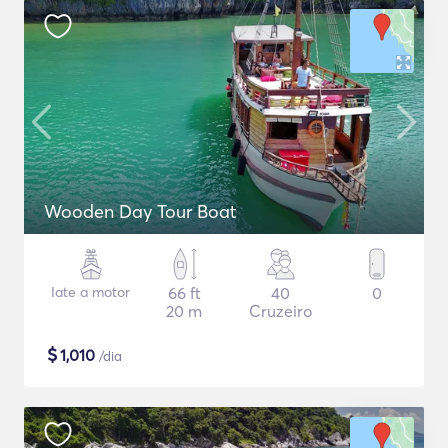
Wooden Day Tour Boat
Iate a motor
66 ft
40
0
20 m
Cruzeiro
$
1,010
/dia