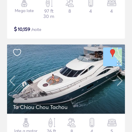
Mega Iate
97 ft
8
4
4
30 m
$
10,159
/noite
Ta Chiou Chou Tachou
Iate a motor
76 ft
8
4
5