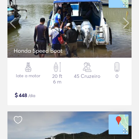
Honda Speed Boat
Iate a motor
20 ft
45 Cruzeiro
0
6 m
$
448
/dia