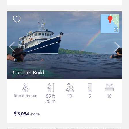
Custom Build
Iate a motor
85 ft
10
5
10
26 m
$
3,054
/noite