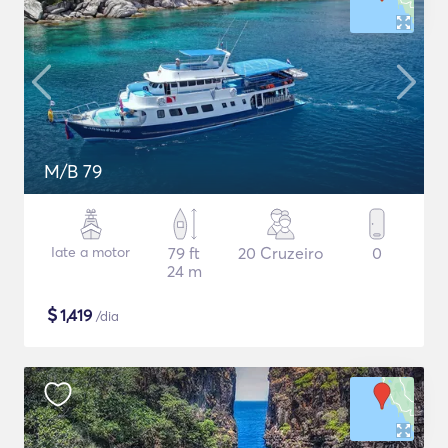
M/B 79
Iate a motor
79 ft
20 Cruzeiro
0
24 m
$
1,419
/dia