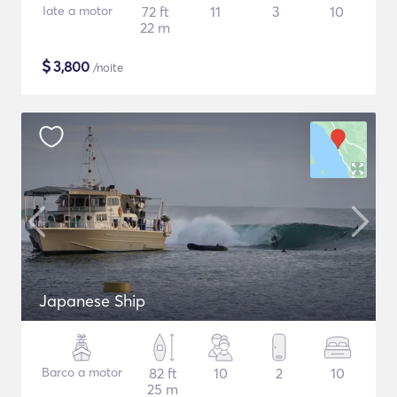
Iate a motor
72 ft
11
3
10
22 m
$
3,800
/noite
Japanese Ship
Barco a motor
82 ft
10
2
10
25 m