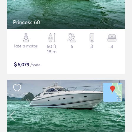
Princess 60
Iate a motor
60 ft
6
3
4
18 m
$
5,079
/noite