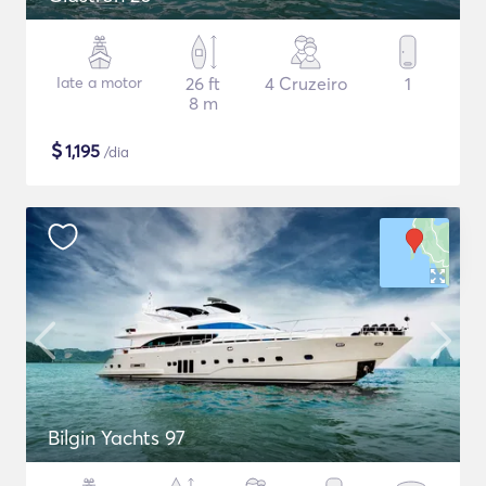
Iate a motor
26 ft
4 Cruzeiro
1
8 m
$
1,195
/dia
Bilgin Yachts 97