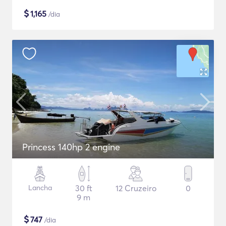
$
1,165
/dia
Princess 140hp 2 engine
Lancha
30 ft
12 Cruzeiro
0
9 m
$
747
/dia