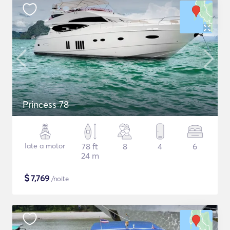
Princess 78
Iate a motor
78 ft
8
4
6
24 m
$
7,769
/noite