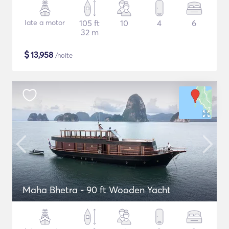
Iate a motor
105 ft
10
4
6
32 m
$
13,958
/noite
Maha Bhetra - 90 ft Wooden Yacht