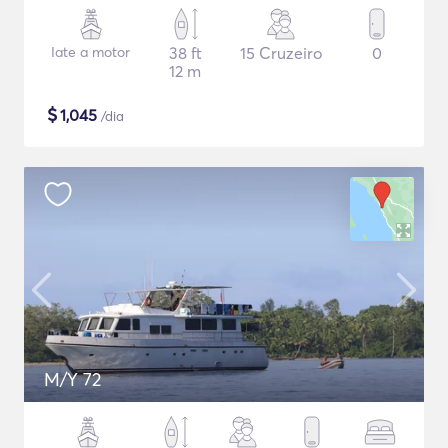
Iate a motor
38 ft
15 Cruzeiro
0
12 m
$
1,045
/dia
M/Y 72