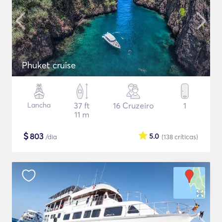
Phuket cruise
Lancha
37 ft
16 Cruzeiro
1
11 m
$
803
5.0
/dia
(138
críticas
)