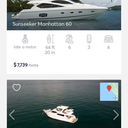
Sunseeker Manhattan 60
Iate a motor
64 ft
6
3
4
20 m
$
7,739
/noite