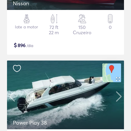
Nissan
Iate a motor
72 ft
150
0
22 m
Cruzeiro
$
896
/dia
Power Play 38