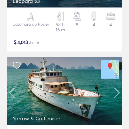
Leopard 53
Catamarã do Poder
53 ft
8
4
4
16 m
$
4,013
/noite
Yarrow & Co Cruiser