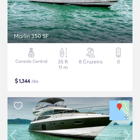
Marlin 350 SF
Consola Central
35 ft
8 Cruzeiro
0
11 m
$
1,344
/dia