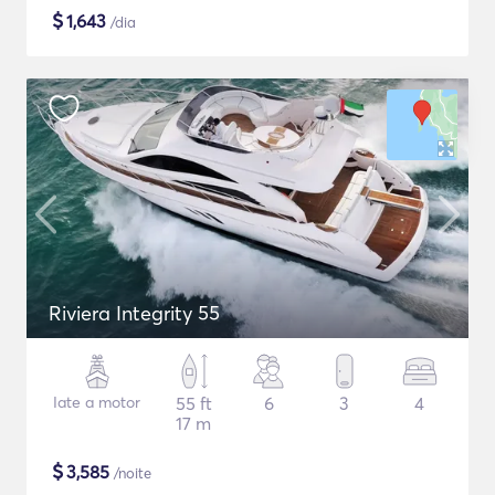
$
1,643
/dia
Riviera Integrity 55
Iate a motor
55 ft
6
3
4
17 m
$
3,585
/noite