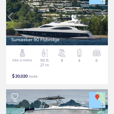
Sunseeker 90 Flybridge
Iate a motor
90 ft
8
4
6
27 m
$
20,020
/noite