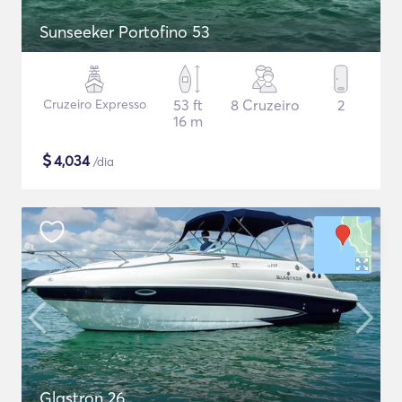
Sunseeker Portofino 53
Cruzeiro Expresso
53 ft
8 Cruzeiro
2
16 m
$
4,034
/dia
Glastron 26