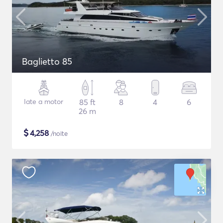
Baglietto 85
Iate a motor
85 ft
8
4
6
26 m
$
4,258
/noite