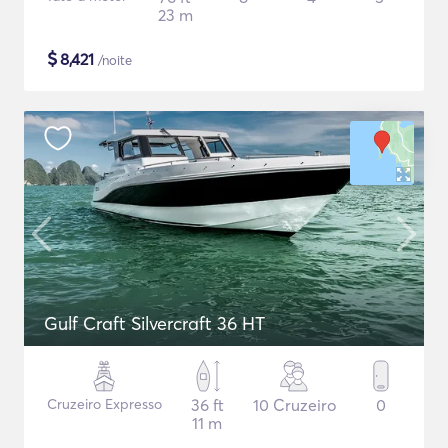
23 m
$
8,421
/noite
Gulf Craft Silvercraft 36 HT
Cruzeiro Expresso
36 ft
10 Cruzeiro
0
11 m