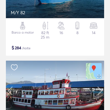
M/Y 82
Barco a motor
82 ft
16
8
14
25 m
$
284
/noite