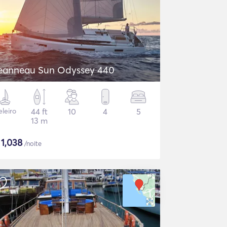
eanneau Sun Odyssey 440
eleiro
44 ft
10
4
5
13 m
$
1,038
/noite