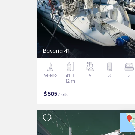
Bavaria 41
Veleiro
41 ft
6
3
3
12 m
$
505
/noite