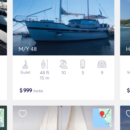
M/Y 48
H
Gulet
48 ft
10
5
9
V
15 m
$
999
/noite