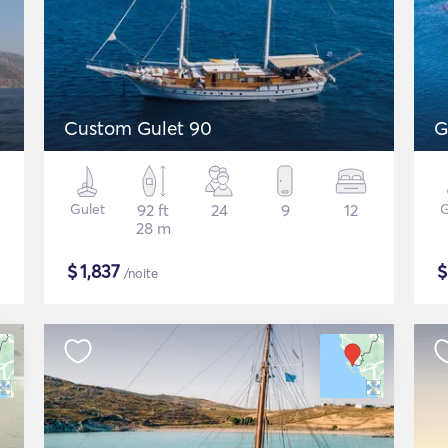
Custom Gulet 90
G
Gulet
92 ft
24
9
12
G
28 m
$
1,837
/noite