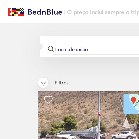
BednBlue
| O preço inclui sempre a tri
Filtros