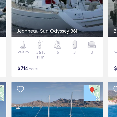
Jeanneau Sun Odyssey 36i
B
Veleiro
36 ft
6
3
3
V
11 m
$
714
/noite