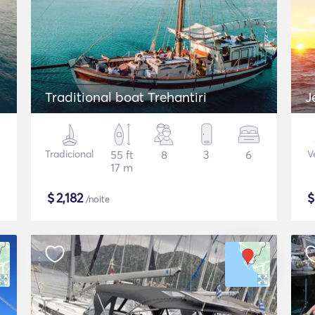
Traditional boat Trehantiri
J
Tradicional
55 ft
8
3
6
V
17 m
$
2,182
/noite