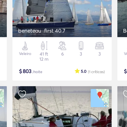
beneteau first 40.7
B
Veleiro
41 ft
6
3
3
V
12 m
$
803
5.0
/noite
(1
críticas
)