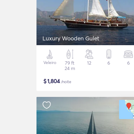
Luxury Wooden Gulet
Veleiro
79 ft
12
6
6
24 m
$
1,804
/noite