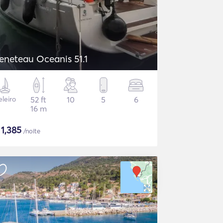
eneteau Oceanis 51.1
eleiro
52 ft
10
5
6
16 m
$
1,385
/noite