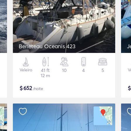
Beneteau Oceanis 423
J
Veleiro
41 ft
10
4
5
V
12 m
$
652
/noite