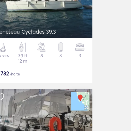
eneteau Cyclades 39.3
eleiro
39 ft
8
3
3
12 m
$
732
/noite