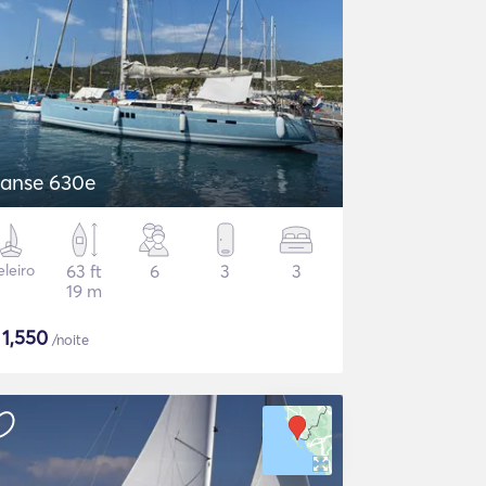
anse 630e
eleiro
63 ft
6
3
3
19 m
$
1,550
/noite