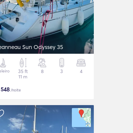
eanneau Sun Odyssey 35
eleiro
35 ft
8
3
4
11 m
$
548
/noite