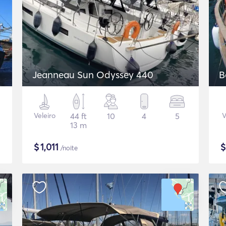
Jeanneau Sun Odyssey 440
B
Veleiro
44 ft
10
4
5
V
13 m
$
1,011
/noite