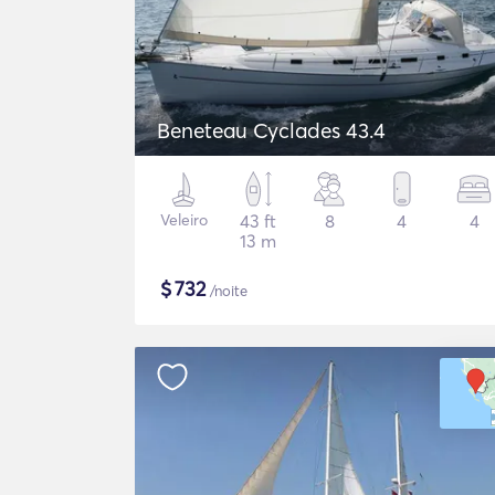
Beneteau Cyclades 43.4
Veleiro
43 ft
8
4
4
13 m
$
732
/noite