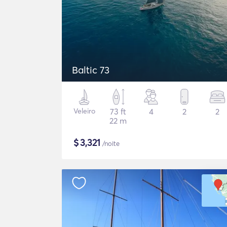
Baltic 73
Veleiro
73 ft
4
2
2
22 m
$
3,321
/noite