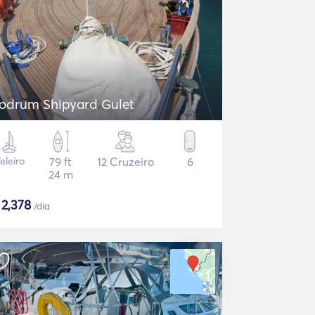
odrum Shipyard Gulet
eleiro
79 ft
12 Cruzeiro
6
24 m
$
2,378
/dia