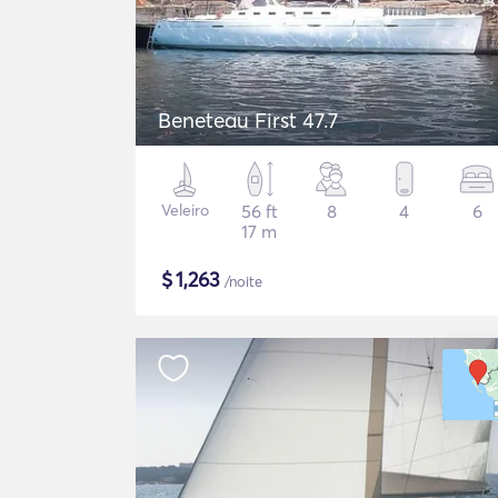
Beneteau First 47.7
Veleiro
56 ft
8
4
6
17 m
$
1,263
/noite