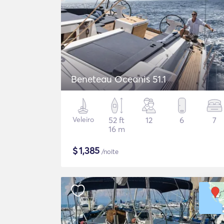
Beneteau Oceanis 51.1
Veleiro
52 ft
12
6
7
16 m
$
1,385
/noite