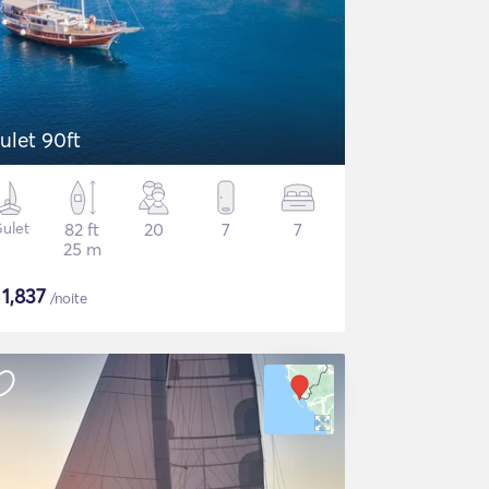
ulet 90ft
ulet
82 ft
20
7
7
25 m
$
1,837
/noite